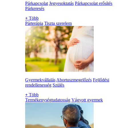
Párkapcsolat
Jegyesoktatás
Párkapcsolat erősítés
Párkeresés
+
Több
Párterápia
Tiszta szerelem
Gyermekvállalás
Abortuszmegelőzés
Fejlődési
rendellenesség
Szülés
+
Több
Termékenységtudatosság
Vágyott gyermek