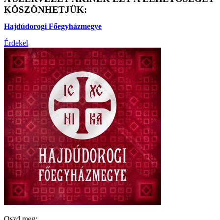
KÖSZÖNHETJÜK:
Hajdúdorogi Főegyházmegye
Érdekel
Oszd meg: