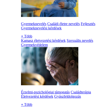
Gyermeknevelés
Családi életre nevelés
Fejlesztés
Gyermeknevelési kérdések
+
Több
Kamasz életvezetési kérdések
Szexuális nevelés
Gyermekvédelem
Érzelmi-pszichológiai támogatás
Családterápia
Életvezetési kérdések
Gyászfeldolgozás
+
Több