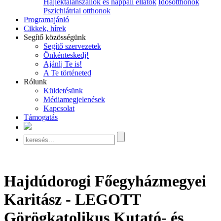
Hajléktalanszállók és nappali ellátók
Idősotthonok
Pszichiátriai otthonok
Programajánló
Cikkek, hírek
Segítő közösségünk
Segítő szervezetek
Önkénteskedj!
Ajánlj Te is!
A Te történeted
Rólunk
Küldetésünk
Médiamegjelenések
Kapcsolat
Támogatás
Hajdúdorogi Főegyházmegyei
Karitász - LEGOTT
Görögkatolikus Kutató- és