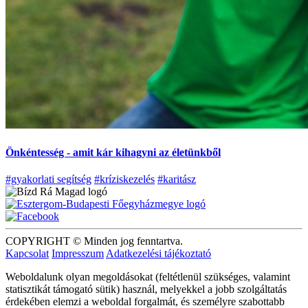
Önkéntesség - amit kár kihagyni az életünkből
#gyakorlati segítség
#kríziskezelés
#karitász
COPYRIGHT © Minden jog fenntartva.
Kapcsolat
Impresszum
Adatkezelési tájékoztató
Weboldalunk olyan megoldásokat (feltétlenül szükséges, valamint
statisztikát támogató sütik) használ, melyekkel a jobb szolgáltatás
érdekében elemzi a weboldal forgalmát, és személyre szabottabb