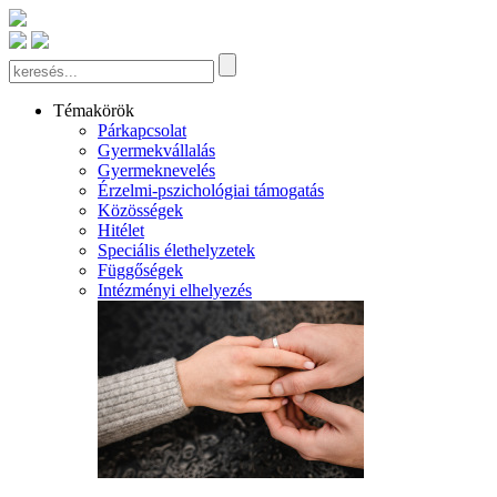
Témakörök
Párkapcsolat
Gyermekvállalás
Gyermeknevelés
Érzelmi-pszichológiai támogatás
Közösségek
Hitélet
Speciális élethelyzetek
Függőségek
Intézményi elhelyezés