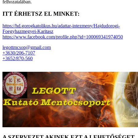
felhozatalában.
ITT ÉRHETSZ EL MINKET:
https://hd.gorogkatolikus.hu/adattar-intezmeny/Hajdudorogi-
Foegyhazmegyei-Karitasz
https://www.facebook.com/profile.php?id=100069341974050
legottmcsop@gmail.com
+3630/206-7107
+3652/870-560
A SZERVEZET AKINEK EZT A LEHETŐSÉGET