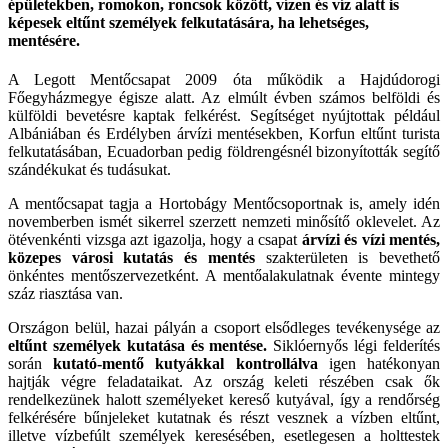
épületekben, romokon, roncsok között, vízen és víz alatt is
képesek eltűnt személyek felkutatására, ha lehetséges,
mentésére.
A Legott Mentőcsapat 2009 óta működik a Hajdúdorogi
Főegyházmegye égisze alatt. Az elmúlt évben számos belföldi és
külföldi bevetésre kaptak felkérést. Segítséget nyújtottak például
Albániában és Erdélyben árvízi mentésekben, Korfun eltűnt turista
felkutatásában, Ecuadorban pedig földrengésnél bizonyították segítő
szándékukat és tudásukat.
A mentőcsapat tagja a Hortobágy Mentőcsoportnak is, amely idén
novemberben ismét sikerrel szerzett nemzeti minősítő oklevelet. Az
ötévenkénti vizsga azt igazolja, hogy a csapat
árvízi és vízi mentés,
közepes városi kutatás és mentés
szakterületen is bevethető
önkéntes mentőszervezetként. A mentőalakulatnak évente mintegy
száz riasztása van.
Országon belül, hazai pályán a csoport elsődleges tevékenysége az
eltűnt személyek kutatása és mentése.
Siklóernyős légi felderítés
során
kutató-mentő kutyákkal kontrollálva
igen hatékonyan
hajtják végre feladataikat. Az ország keleti részében csak ők
rendelkezünek halott személyeket kereső kutyával, így a rendőrség
felkérésére bűnjeleket kutatnak és részt vesznek a vízben eltűnt,
illetve vízbefúlt személyek keresésében, esetlegesen a holttestek