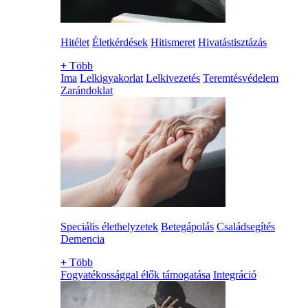
Hitélet
Életkérdések
Hitismeret
Hivatástisztázás
+
Több
Ima
Lelkigyakorlat
Lelkivezetés
Teremtésvédelem
Zarándoklat
Speciális élethelyzetek
Betegápolás
Családsegítés
Demencia
+
Több
Fogyatékossággal élők támogatása
Integráció