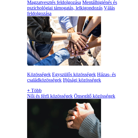
Magzatvesztés feldolgozása
Mentálhigiénés és
pszichológiai támogatás, lelkigondozás
Válás
feldolgozása
Közösségek
Egyszülős közösségek
Házas- és
családközösségek
Ifjúsági közösségek
+
Több
Női és férfi közösségek
Önsegítő közösségek