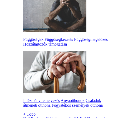
Függőségek
Függőségkezelés
Függőségmegelőzés
Hozzátartozók támogatása
Intézményi elhelyezés
Anyaotthonok
Családok
átmeneti otthona
Fogyatékos személyek otthona
+
Több