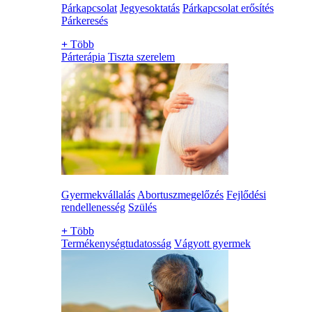
Párkapcsolat
Jegyesoktatás
Párkapcsolat erősítés
Párkeresés
+
Több
Párterápia
Tiszta szerelem
Gyermekvállalás
Abortuszmegelőzés
Fejlődési
rendellenesség
Szülés
+
Több
Termékenységtudatosság
Vágyott gyermek