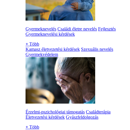
Gyermeknevelés
Családi életre nevelés
Fejlesztés
Gyermeknevelési kérdések
+
Több
Kamasz életvezetési kérdések
Szexuális nevelés
Gyermekvédelem
Érzelmi-pszichológiai támogatás
Családterápia
Életvezetési kérdések
Gyászfeldolgozás
+
Több