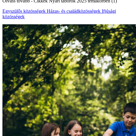
Olvass tovább
- Cikkek Nyári táborok 2025 témakörben (1)
Egyszülős közösségek
Házas- és családközösségek
Ifjúsági
közösségek