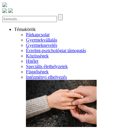
Témakörök
Párkapcsolat
Gyermekvállalás
Gyermeknevelés
Érzelmi-pszichológiai támogatás
Közösségek
Hitélet
Speciális élethelyzetek
Függőségek
Intézményi elhelyezés