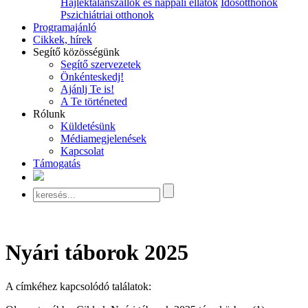
Hajléktalanszállók és nappali ellátók
Idősotthonok
Pszichiátriai otthonok
Programajánló
Cikkek, hírek
Segítő közösségünk
Segítő szervezetek
Önkénteskedj!
Ajánlj Te is!
A Te történeted
Rólunk
Küldetésünk
Médiamegjelenések
Kapcsolat
Támogatás
Nyári táborok 2025
A címkéhez kapcsolódó találatok: