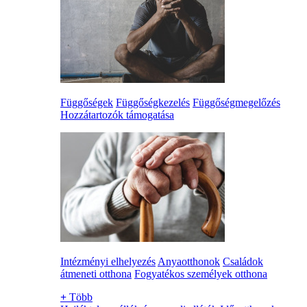
Függőségek
Függőségkezelés
Függőségmegelőzés
Hozzátartozók támogatása
Intézményi elhelyezés
Anyaotthonok
Családok
átmeneti otthona
Fogyatékos személyek otthona
+
Több