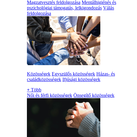
Magzatvesztés feldolgozása
Mentálhigiénés és
pszichológiai támogatás, lelkigondozás
Válás
feldolgozása
Közösségek
Egyszülős közösségek
Házas- és
családközösségek
Ifjúsági közösségek
+
Több
Női és férfi közösségek
Önsegítő közösségek