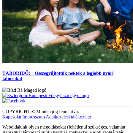
TÁBORIDŐ! – Összegyűjtöttük nektek a legjobb nyári
táborokat
COPYRIGHT © Minden jog fenntartva.
Kapcsolat
Impresszum
Adatkezelési tájékoztató
Weboldalunk olyan megoldásokat (feltétlenül szükséges, valamint
statisztikát támogató sütik) használ, melyekkel a jobb szolgáltatás