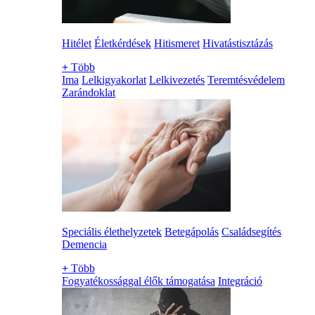
Hitélet
Életkérdések
Hitismeret
Hivatástisztázás
+
Több
Ima
Lelkigyakorlat
Lelkivezetés
Teremtésvédelem
Zarándoklat
Speciális élethelyzetek
Betegápolás
Családsegítés
Demencia
+
Több
Fogyatékossággal élők támogatása
Integráció