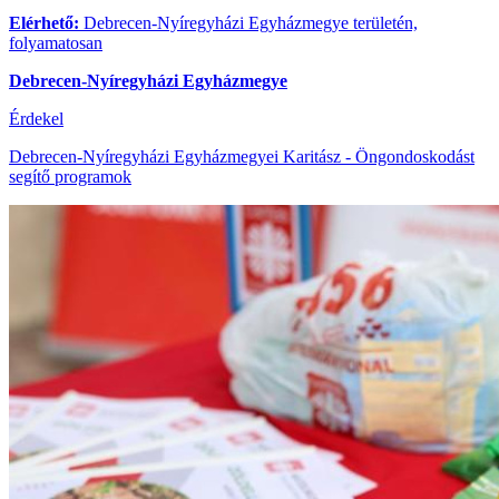
Elérhető:
Debrecen-Nyíregyházi Egyházmegye területén,
folyamatosan
Debrecen-Nyíregyházi Egyházmegye
Érdekel
Debrecen-Nyíregyházi Egyházmegyei Karitász - Öngondoskodást
segítő programok