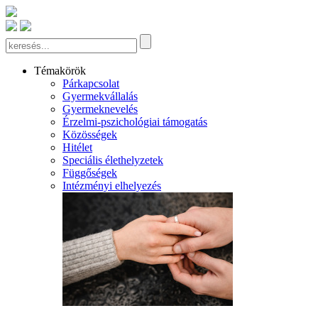
Témakörök
Párkapcsolat
Gyermekvállalás
Gyermeknevelés
Érzelmi-pszichológiai támogatás
Közösségek
Hitélet
Speciális élethelyzetek
Függőségek
Intézményi elhelyezés