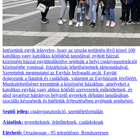
Intézetünk egyik irányelve, hogy az ország területén lévő közel 100
katolikus vagy katolikus kötődésű tanodával, nyitott házzal,
közösségi házzal együttműködve segítsük a helyi cigánypasztorációt
közösségbe vonással, felzárkózás lehetőségeinek támogatásával.
Szeretnénk megmutatni az Egyház befogadó arcát. Együtt
dolgozunk a fiatalok és családjaik, valamint az Egyházunk jövőjéért.
Munkalehetőséget teremtünk a közösségi házakban, amelyeket a
katolikus egyház vagy ahhoz kötődő szervezetek működtetnek, és
ahol javarészt hátrányos helyzetű gyerekek délutáni tanulásában,
szociális készségeik és hitéletük fejlesztésében nyújtunk segítséget.
Segítő jelleg:
cigánypasztoráció, szemléletformálás
Ajánljuk:
gyerekeknek, felnőtteknek, családoknak
Elérhető:
Országosan - 95 településen, Rendszeresen