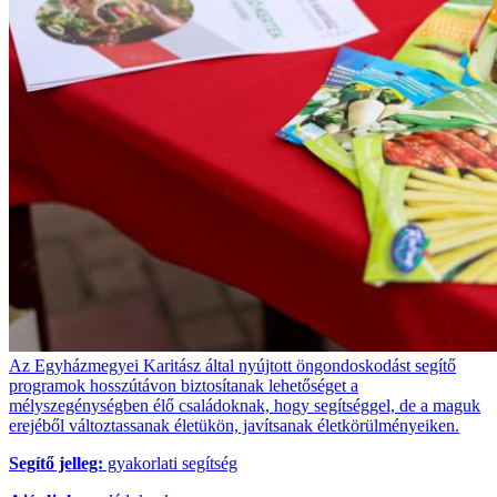
Az Egyházmegyei Karitász által nyújtott öngondoskodást segítő
programok hosszútávon biztosítanak lehetőséget a
mélyszegénységben élő családoknak, hogy segítséggel, de a maguk
erejéből változtassanak életükön, javítsanak életkörülményeiken.
Segítő jelleg:
gyakorlati segítség