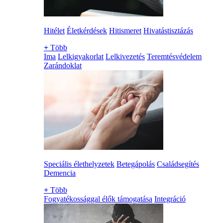
Hitélet
Életkérdések
Hitismeret
Hivatástisztázás
+
Több
Ima
Lelkigyakorlat
Lelkivezetés
Teremtésvédelem
Zarándoklat
Speciális élethelyzetek
Betegápolás
Családsegítés
Demencia
+
Több
Fogyatékossággal élők támogatása
Integráció