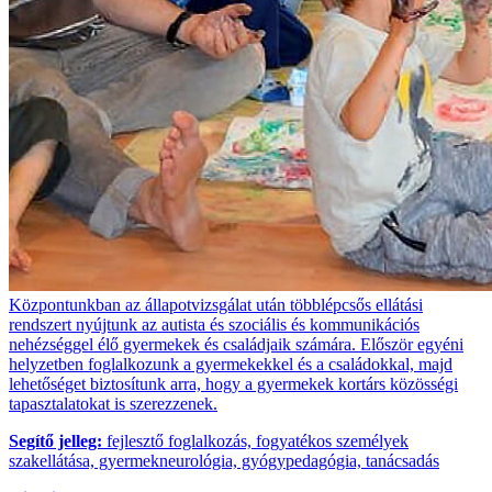
Központunkban az állapotvizsgálat után többlépcsős ellátási
rendszert nyújtunk az autista és szociális és kommunikációs
nehézséggel élő gyermekek és családjaik számára. Először egyéni
helyzetben foglalkozunk a gyermekekkel és a családokkal, majd
lehetőséget biztosítunk arra, hogy a gyermekek kortárs közösségi
tapasztalatokat is szerezzenek.
Segítő jelleg:
fejlesztő foglalkozás, fogyatékos személyek
szakellátása, gyermekneurológia, gyógypedagógia, tanácsadás