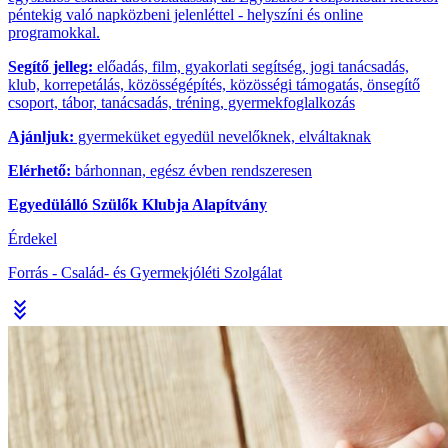
péntekig való napközbeni jelenléttel - helyszíni és online
programokkal.
Segítő jelleg:
előadás, film, gyakorlati segítség, jogi tanácsadás,
klub, korrepetálás, közösségépítés, közösségi támogatás, önsegítő
csoport, tábor, tanácsadás, tréning, gyermekfoglalkozás
Ajánljuk:
gyermeküket egyedül nevelőknek, elváltaknak
Elérhető:
bárhonnan, egész évben rendszeresen
Egyedülálló Szülők Klubja Alapítvány
Érdekel
Forrás - Család- és Gyermekjóléti Szolgálat
stat_minus_3