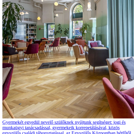
Gyermekét egyedül nevelő szülőknek nyújtunk segítséget: jogi és
munkaügyi tanácsadással, gyermekeik korrepetálásával, közös
egyszülős családi táboroztatással, az Egyszülős Központban hétfőtől