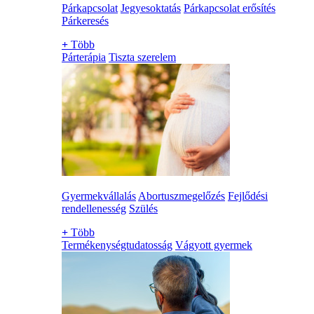
Párkapcsolat
Jegyesoktatás
Párkapcsolat erősítés
Párkeresés
+
Több
Párterápia
Tiszta szerelem
Gyermekvállalás
Abortuszmegelőzés
Fejlődési
rendellenesség
Szülés
+
Több
Termékenységtudatosság
Vágyott gyermek