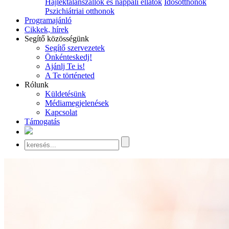
Hajléktalanszállók és nappali ellátók
Idősotthonok
Pszichiátriai otthonok
Programajánló
Cikkek, hírek
Segítő közösségünk
Segítő szervezetek
Önkénteskedj!
Ajánlj Te is!
A Te történeted
Rólunk
Küldetésünk
Médiamegjelenések
Kapcsolat
Támogatás