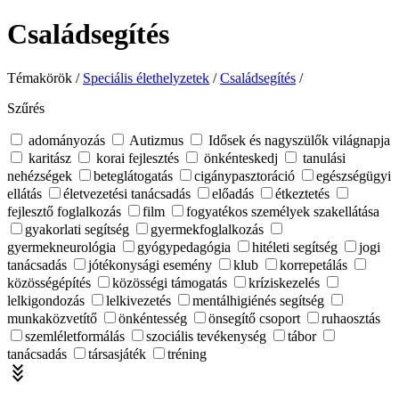
Családsegítés
Témakörök /
Speciális élethelyzetek
/
Családsegítés
/
Szűrés
adományozás
Autizmus
Idősek és nagyszülők világnapja
karitász
korai fejlesztés
önkénteskedj
tanulási
nehézségek
beteglátogatás
cigánypasztoráció
egészségügyi
ellátás
életvezetési tanácsadás
előadás
étkeztetés
fejlesztő foglalkozás
film
fogyatékos személyek szakellátása
gyakorlati segítség
gyermekfoglalkozás
gyermekneurológia
gyógypedagógia
hitéleti segítség
jogi
tanácsadás
jótékonysági esemény
klub
korrepetálás
közösségépítés
közösségi támogatás
kríziskezelés
lelkigondozás
lelkivezetés
mentálhigiénés segítség
munkaközvetítő
önkéntesség
önsegítő csoport
ruhaosztás
szemléletformálás
szociális tevékenység
tábor
tanácsadás
társasjáték
tréning
stat_minus_3