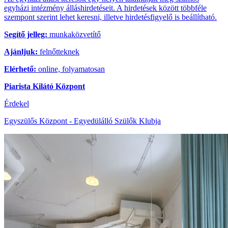
egyházi intézmény álláshirdetéseit. A hirdetések között többféle
szempont szerint lehet keresni, illetve hirdetésfigyelő is beállítható.
Segítő jelleg:
munkaközvetítő
Ajánljuk:
felnőtteknek
Elérhető:
online, folyamatosan
Piarista Kilátó Központ
Érdekel
Egyszülős Központ - Egyedülálló Szülők Klubja