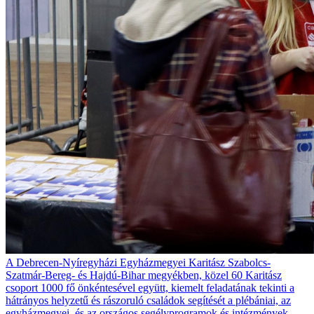
A Debrecen-Nyíregyházi Egyházmegyei Karitász Szabolcs-
Szatmár-Bereg- és Hajdú-Bihar megyékben, közel 60 Karitász
csoport 1000 fő önkéntesével együtt, kiemelt feladatának tekinti a
hátrányos helyzetű és rászoruló családok segítését a plébániai, az
egyházmegyei, és az országos segélyprogramok és intézmények