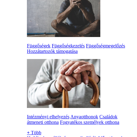
Függőségek
Függőségkezelés
Függőségmegelőzés
Hozzátartozók támogatása
Intézményi elhelyezés
Anyaotthonok
Családok
átmeneti otthona
Fogyatékos személyek otthona
+
Több