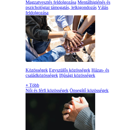
Magzatvesztés feldolgozása
Mentálhigiénés és
pszichológiai támogatás, lelkigondozás
Válás
feldolgozása
Közösségek
Egyszülős közösségek
Házas- és
családközösségek
Ifjúsági közösségek
+
Több
Női és férfi közösségek
Önsegítő közösségek