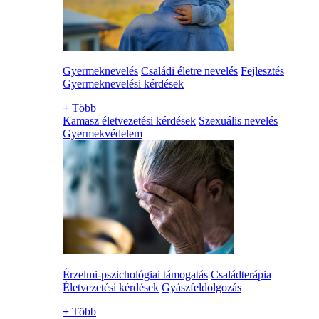
Gyermeknevelés
Családi életre nevelés
Fejlesztés
Gyermeknevelési kérdések
+
Több
Kamasz életvezetési kérdések
Szexuális nevelés
Gyermekvédelem
Érzelmi-pszichológiai támogatás
Családterápia
Életvezetési kérdések
Gyászfeldolgozás
+
Több