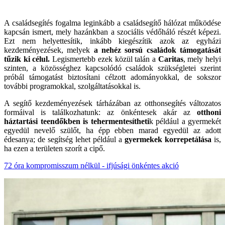
A családsegítés fogalma leginkább a családsegítő hálózat működése
kapcsán ismert, mely hazánkban a szociális védőháló részét képezi.
Ezt nem helyettesítik, inkább kiegészítik azok az egyházi
kezdeményezések, melyek
a nehéz sorsú családok támogatását
tűzik ki célul.
Legismertebb ezek közül talán a
Caritas
, mely helyi
szinten, a közösséghez kapcsolódó családok szükségletei szerint
próbál támogatást biztosítani célzott adományokkal, de sokszor
további programokkal, szolgáltatásokkal is.
A segítő kezdeményezések tárházában az otthonsegítés változatos
formáival is találkozhatunk: az önkéntesek akár az
otthoni
háztartási teendőkben is tehermentesítheti
k például a gyermekét
egyedül nevelő szülőt, ha épp ebben marad egyedül az adott
édesanya; de segítség lehet például a
gyermekek korrepetálása
is,
ha ezen a területen szorít a cipő.
72 óra kompromisszum nélkül - ifjúsági önkéntes akció