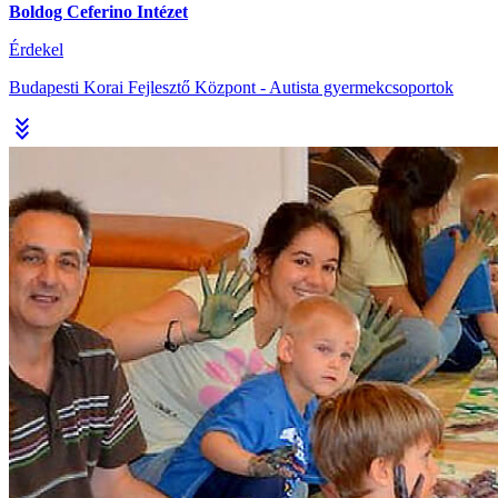
Boldog Ceferino Intézet
Érdekel
Budapesti Korai Fejlesztő Központ - Autista gyermekcsoportok
stat_minus_3