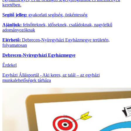
keretében.
Segítő jelleg:
gyakorlati segítség, önkéntesség
Ajánljuk:
felnőtteknek, időseknek, családoknak, nagylelkű
adományozóknak
Elérhető:
Debrecen-Nyíregyházi Egyházmegye területén,
folyamatosan
Debrecen-Nyíregyházi Egyházmegye
Érdekel
Egyházi Állásportál - Aki keres, az talál – az egyházi
munkalehetőségek tárháza