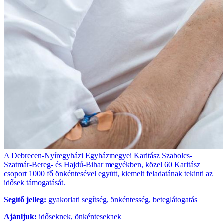
A Debrecen-Nyíregyházi Egyházmegyei Karitász Szabolcs-
Szatmár-Bereg- és Hajdú-Bihar megyékben, közel 60 Karitász
csoport 1000 fő önkéntesével együtt, kiemelt feladatának tekinti az
idősek támogatását.
Segítő jelleg:
gyakorlati segítség, önkéntesség, beteglátogatás
Ajánljuk:
időseknek, önkénteseknek