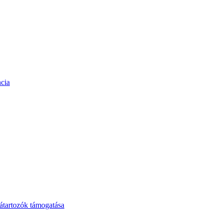
cia
tartozók támogatása