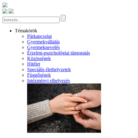
Témakörök
Párkapcsolat
Gyermekvállalás
Gyermeknevelés
Érzelmi-pszichológiai támogatás
Közösségek
Hitélet
Speciális élethelyzetek
Függőségek
Intézményi elhelyezés