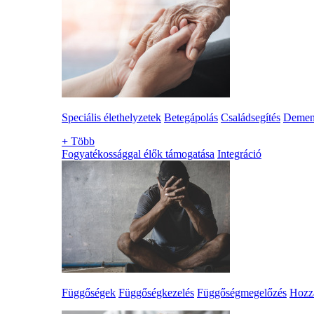
Speciális élethelyzetek
Betegápolás
Családsegítés
Demen
+
Több
Fogyatékossággal élők támogatása
Integráció
Függőségek
Függőségkezelés
Függőségmegelőzés
Hozzá