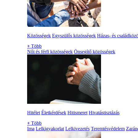
Közösségek
Egyszülős közösségek
Házas- és családköz
+
Több
Női és férfi közösségek
Önsegítő közösségek
Hitélet
Életkérdések
Hitismeret
Hivatástisztázás
+
Több
Ima
Lelkigyakorlat
Lelkivezetés
Teremtésvédelem
Zarán