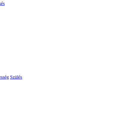
sés
esség
Szülés