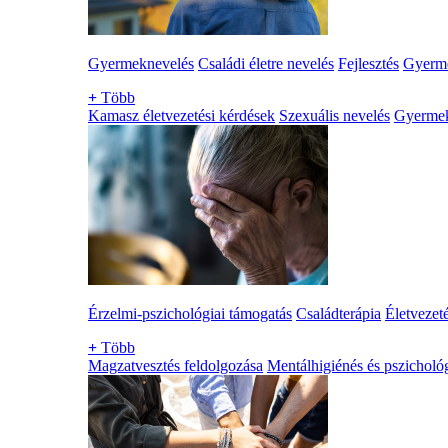
Gyermeknevelés
Családi életre nevelés
Fejlesztés
Gyerme
+
Több
Kamasz életvezetési kérdések
Szexuális nevelés
Gyerme
Érzelmi-pszichológiai támogatás
Családterápia
Életvezet
+
Több
Magzatvesztés feldolgozása
Mentálhigiénés és pszichológ