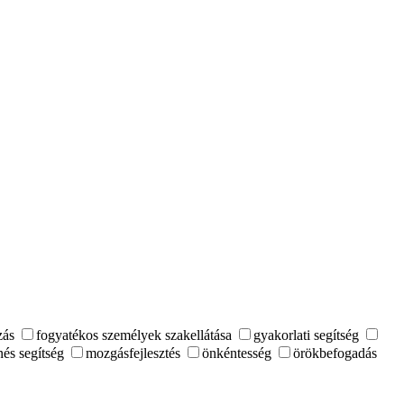
zás
fogyatékos személyek szakellátása
gyakorlati segítség
nés segítség
mozgásfejlesztés
önkéntesség
örökbefogadás