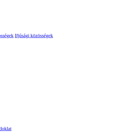
össégek
Ifjúsági közösségek
doklat