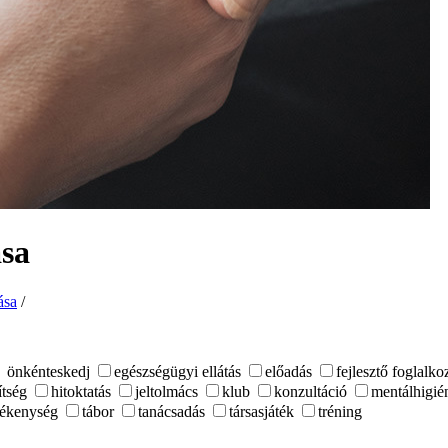
ása
ása
/
önkénteskedj
egészségügyi ellátás
előadás
fejlesztő foglalko
ítség
hitoktatás
jeltolmács
klub
konzultáció
mentálhigié
evékenység
tábor
tanácsadás
társasjáték
tréning