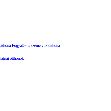
otthona
Fogyatékos személyek otthona
iátriai otthonok