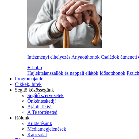
Intézményi elhelyezés
Anyaotthonok
Családok átmeneti 
+
Több
Hajléktalanszállók és nappali ellátók
Idősotthonok
Pszich
Programajánló
Cikkek, hírek
Segítő közösségünk
Segítő szervezetek
Önkénteskedj!
Ajánlj Te is!
A Te történeted
Rólunk
Küldetésünk
Médiamegjelenések
Kapcsolat