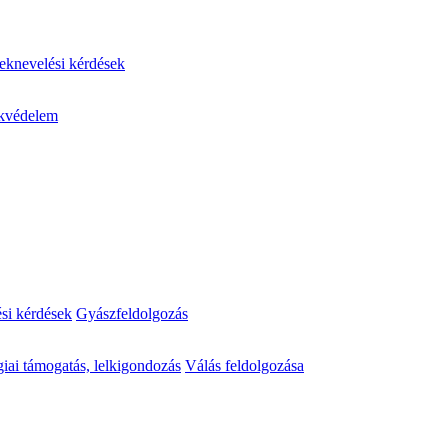
knevelési kérdések
kvédelem
ési kérdések
Gyászfeldolgozás
iai támogatás, lelkigondozás
Válás feldolgozása