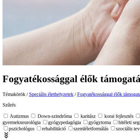
Fogyatékossággal élők támogat
Témakörök /
Speciális élethelyzetek
/
Fogyatékossággal élők támogat
Szűrés
Autizmus
Down-szindróma
karitász
korai fejlesztés
gyermekneurológia
gyógypedagógia
gyógytorna
hitéleti seg
pszichológus
rehabilitáció
szemléletformálás
szociális t
stat_minus_3