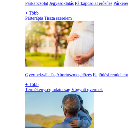
Párkapcsolat
Jegyesoktatás
Párkapcsolat erősítés
Párkere
+
Több
Párterápia
Tiszta szerelem
Gyermekvállalás
Abortuszmegelőzés
Fejlődési rendellen
+
Több
Termékenységtudatosság
Vágyott gyermek