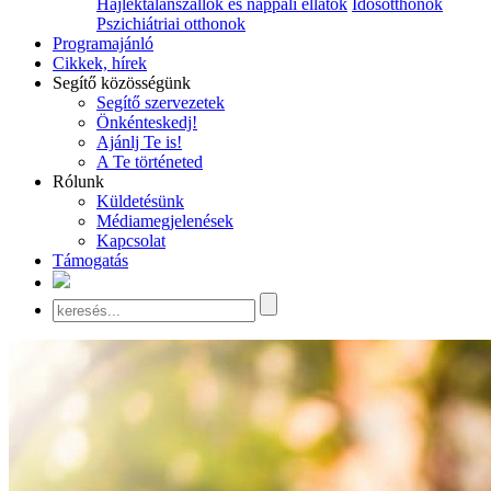
Hajléktalanszállók és nappali ellátók
Idősotthonok
Pszichiátriai otthonok
Programajánló
Cikkek, hírek
Segítő közösségünk
Segítő szervezetek
Önkénteskedj!
Ajánlj Te is!
A Te történeted
Rólunk
Küldetésünk
Médiamegjelenések
Kapcsolat
Támogatás