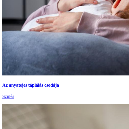
Az anyatejes táplálás csodája
Szülés