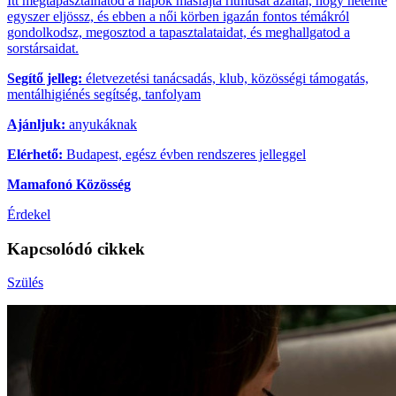
Itt megtapasztalhatod a napok másfajta ritmusát azáltal, hogy hetente
egyszer eljössz, és ebben a női körben igazán fontos témákról
gondolkodsz, megosztod a tapasztalataidat, és meghallgatod a
sorstársaidat.
Segítő jelleg:
életvezetési tanácsadás, klub, közösségi támogatás,
mentálhigiénés segítség, tanfolyam
Ajánljuk:
anyukáknak
Elérhető:
Budapest, egész évben rendszeres jelleggel
Mamafonó Közösség
Érdekel
Kapcsolódó cikkek
Szülés