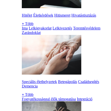
Hitélet
Életkérdések
Hitismeret
Hivatástisztázás
+
Több
Ima
Lelkigyakorlat
Lelkivezetés
Teremtésvédelem
Zarándoklat
Speciális élethelyzetek
Betegápolás
Családsegítés
Demencia
+
Több
Fogyatékossággal élők támogatása
Integráció