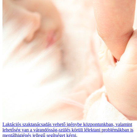
Laktációs szaktanácsadás vehető igénybe központunkban, valamint
lehetőség van a várandósság-szülés körüli lélektani problémákban is
mentálhigiénés jellegű segítséget kérni.