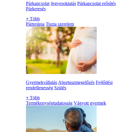
Párkapcsolat
Jegyesoktatás
Párkapcsolat erősítés
Párkeresés
+
Több
Párterápia
Tiszta szerelem
Gyermekvállalás
Abortuszmegelőzés
Fejlődési
rendellenesség
Szülés
+
Több
Termékenységtudatosság
Vágyott gyermek