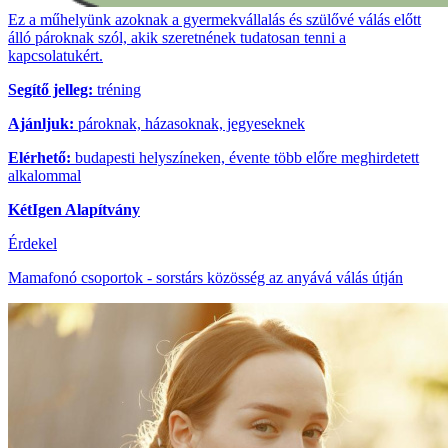
Ez a műhelyünk azoknak a gyermekvállalás és szülővé válás előtt
álló pároknak szól, akik szeretnének tudatosan tenni a
kapcsolatukért.
Segítő jelleg:
tréning
Ajánljuk:
pároknak, házasoknak, jegyeseknek
Elérhető:
budapesti helyszíneken, évente több előre meghirdetett
alkalommal
KétIgen Alapítvány
Érdekel
Mamafonó csoportok - sorstárs közösség az anyává válás útján