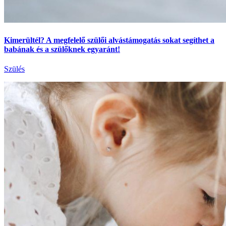
Kimerültél? A megfelelő szülői alvástámogatás sokat segíthet a
babának és a szülőknek egyaránt!
Szülés