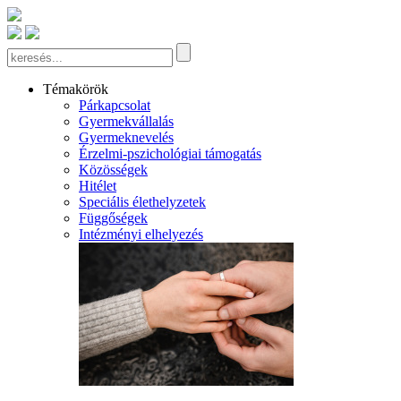
Témakörök
Párkapcsolat
Gyermekvállalás
Gyermeknevelés
Érzelmi-pszichológiai támogatás
Közösségek
Hitélet
Speciális élethelyzetek
Függőségek
Intézményi elhelyezés