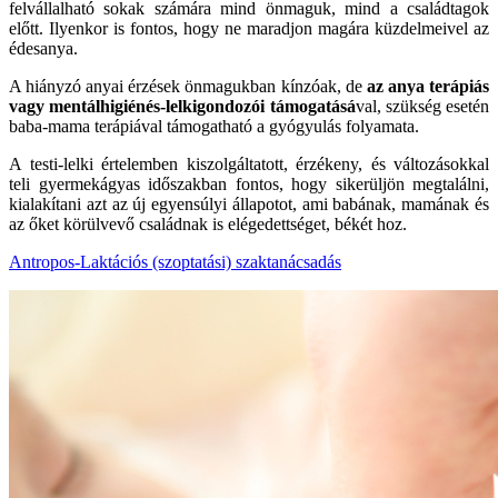
felvállalható sokak számára mind önmaguk, mind a családtagok
előtt. Ilyenkor is fontos, hogy ne maradjon magára küzdelmeivel az
édesanya.
A hiányzó anyai érzések önmagukban kínzóak, de
az anya terápiás
vagy mentálhigiénés-lelkigondozói támogatásá
val, szükség esetén
baba-mama terápiával támogatható a gyógyulás folyamata.
A testi-lelki értelemben kiszolgáltatott, érzékeny, és változásokkal
teli gyermekágyas időszakban fontos, hogy sikerüljön megtalálni,
kialakítani azt az új egyensúlyi állapotot, ami babának, mamának és
az őket körülvevő családnak is elégedettséget, békét hoz.
Antropos-Laktációs (szoptatási) szaktanácsadás