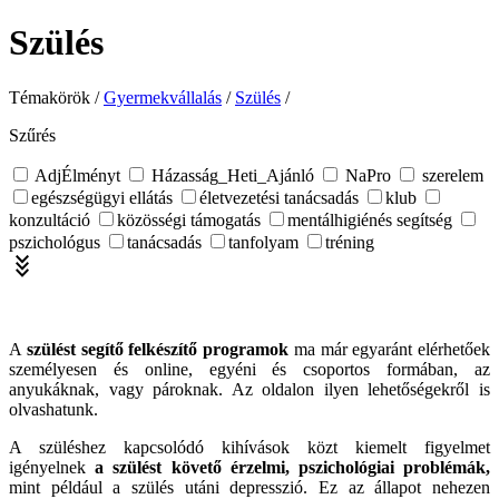
Szülés
Témakörök /
Gyermekvállalás
/
Szülés
/
Szűrés
AdjÉlményt
Házasság_Heti_Ajánló
NaPro
szerelem
egészségügyi ellátás
életvezetési tanácsadás
klub
konzultáció
közösségi támogatás
mentálhigiénés segítség
pszichológus
tanácsadás
tanfolyam
tréning
stat_minus_3
A
szülést segítő felkészítő programok
ma már egyaránt elérhetőek
személyesen és online, egyéni és csoportos formában, az
anyukáknak, vagy pároknak. Az oldalon ilyen lehetőségekről is
olvashatunk.
A szüléshez kapcsolódó kihívások közt kiemelt figyelmet
igényelnek
a szülést követő érzelmi, pszichológiai problémák,
mint például a szülés utáni depresszió. Ez az állapot nehezen