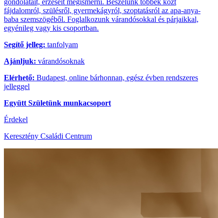
gondolatait, érzéseit megismerni. Beszélünk többek közt
fájdalomról, szülésről, gyermekágyról, szoptatásról az apa-anya-
baba szemszögéből. Foglalkozunk várandósokkal és párjaikkal,
egyénileg vagy kis csoportban.
Segítő jelleg:
tanfolyam
Ajánljuk:
várandósoknak
Elérhető:
Budapest, online bárhonnan, egész évben rendszeres
jelleggel
Együtt Születünk munkacsoport
Érdekel
Keresztény Családi Centrum