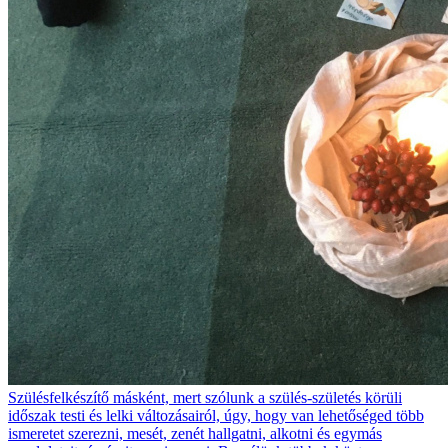
Szülésfelkészítő másként, mert szólunk a szülés-születés körüli
időszak testi és lelki változásairól, úgy, hogy van lehetőséged több
ismeretet szerezni, mesét, zenét hallgatni, alkotni és egymás