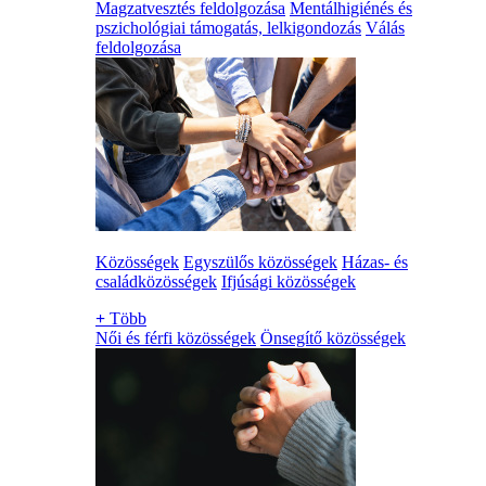
Magzatvesztés feldolgozása
Mentálhigiénés és
pszichológiai támogatás, lelkigondozás
Válás
feldolgozása
Közösségek
Egyszülős közösségek
Házas- és
családközösségek
Ifjúsági közösségek
+
Több
Női és férfi közösségek
Önsegítő közösségek