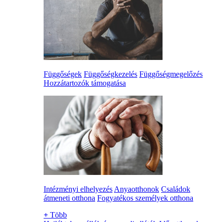
Függőségek
Függőségkezelés
Függőségmegelőzés
Hozzátartozók támogatása
Intézményi elhelyezés
Anyaotthonok
Családok
átmeneti otthona
Fogyatékos személyek otthona
+
Több