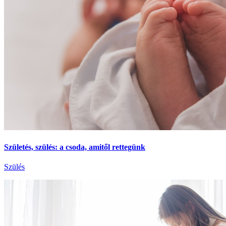
Születés, szülés: a csoda, amitől rettegünk
Szülés