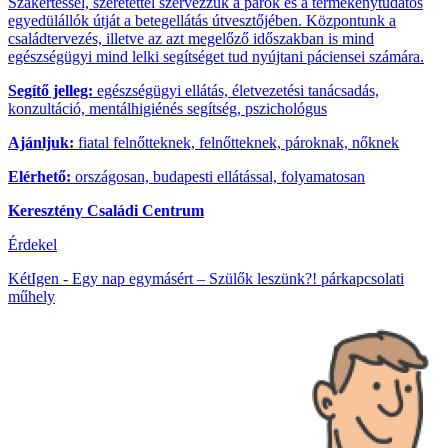
Szakértéssel, szeretettel szervezzük a párok és a termékenytudatos
egyedülállók útját a betegellátás útvesztőjében. Központunk a
családtervezés, illetve az azt megelőző időszakban is mind
egészségügyi mind lelki segítséget tud nyújtani páciensei számára.
Segítő jelleg:
egészségügyi ellátás, életvezetési tanácsadás,
konzultáció, mentálhigiénés segítség, pszichológus
Ajánljuk:
fiatal felnőtteknek, felnőtteknek, pároknak, nőknek
Elérhető:
országosan, budapesti ellátással, folyamatosan
Keresztény Családi Centrum
Érdekel
KétIgen - Egy nap egymásért – Szülők leszünk?! párkapcsolati
műhely