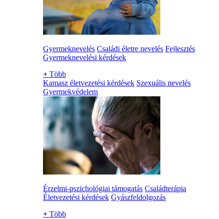
Gyermeknevelés
Családi életre nevelés
Fejlesztés
Gyermeknevelési kérdések
+
Több
Kamasz életvezetési kérdések
Szexuális nevelés
Gyermekvédelem
Érzelmi-pszichológiai támogatás
Családterápia
Életvezetési kérdések
Gyászfeldolgozás
+
Több