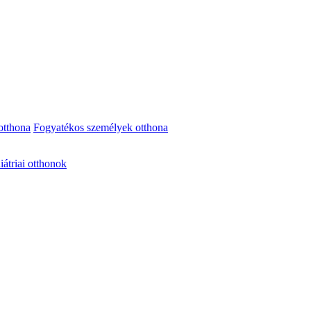
otthona
Fogyatékos személyek otthona
iátriai otthonok