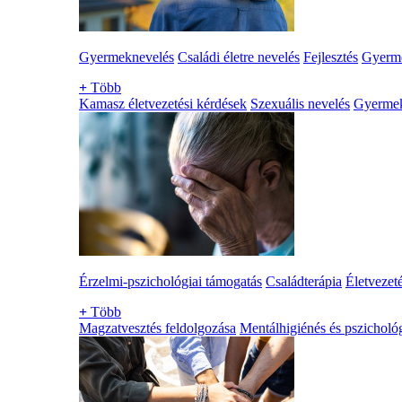
Gyermeknevelés
Családi életre nevelés
Fejlesztés
Gyerme
+
Több
Kamasz életvezetési kérdések
Szexuális nevelés
Gyerme
Érzelmi-pszichológiai támogatás
Családterápia
Életvezet
+
Több
Magzatvesztés feldolgozása
Mentálhigiénés és pszichológ