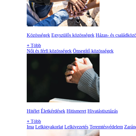
Közösségek
Egyszülős közösségek
Házas- és családköz
+
Több
Női és férfi közösségek
Önsegítő közösségek
Hitélet
Életkérdések
Hitismeret
Hivatástisztázás
+
Több
Ima
Lelkigyakorlat
Lelkivezetés
Teremtésvédelem
Zarán