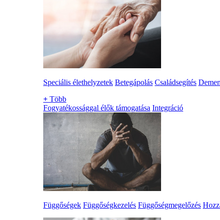
Speciális élethelyzetek
Betegápolás
Családsegítés
Demen
+
Több
Fogyatékossággal élők támogatása
Integráció
Függőségek
Függőségkezelés
Függőségmegelőzés
Hozzá