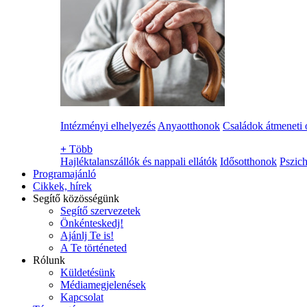
Intézményi elhelyezés
Anyaotthonok
Családok átmeneti 
+
Több
Hajléktalanszállók és nappali ellátók
Idősotthonok
Pszich
Programajánló
Cikkek, hírek
Segítő közösségünk
Segítő szervezetek
Önkénteskedj!
Ajánlj Te is!
A Te történeted
Rólunk
Küldetésünk
Médiamegjelenések
Kapcsolat