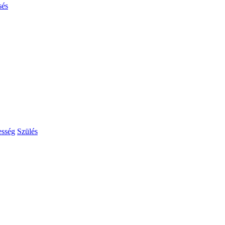
sés
esség
Szülés