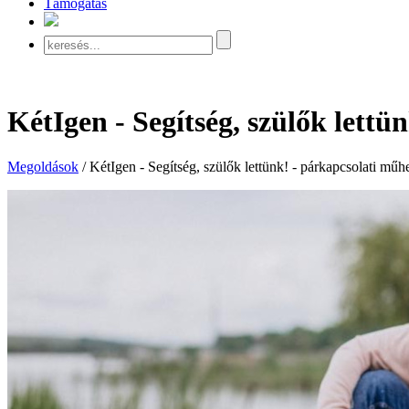
Támogatás
KétIgen - Segítség, szülők lettü
Megoldások
/
KétIgen - Segítség, szülők lettünk! - párkapcsolati műh