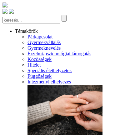
Témakörök
Párkapcsolat
Gyermekvállalás
Gyermeknevelés
Érzelmi-pszichológiai támogatás
Közösségek
Hitélet
Speciális élethelyzetek
Függőségek
Intézményi elhelyezés