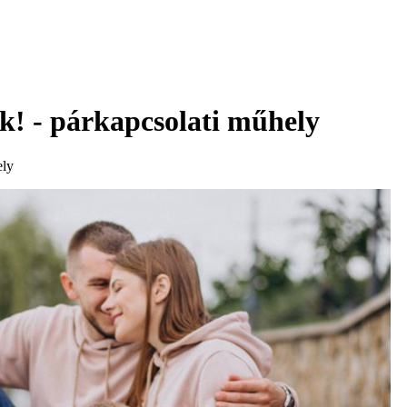
nk! - párkapcsolati műhely
ely