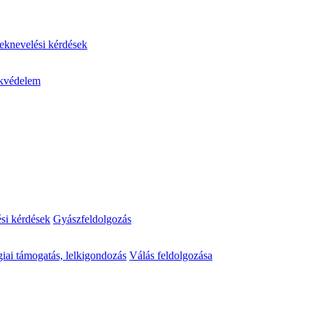
knevelési kérdések
kvédelem
ési kérdések
Gyászfeldolgozás
iai támogatás, lelkigondozás
Válás feldolgozása