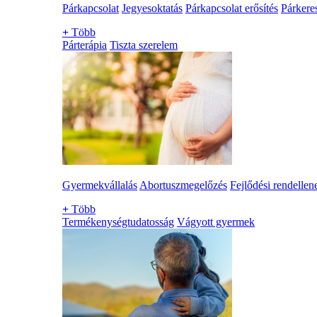
Párkapcsolat
Jegyesoktatás
Párkapcsolat erősítés
Párkere
+
Több
Párterápia
Tiszta szerelem
Gyermekvállalás
Abortuszmegelőzés
Fejlődési rendellen
+
Több
Termékenységtudatosság
Vágyott gyermek