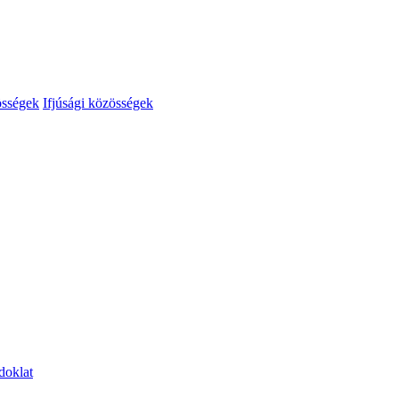
össégek
Ifjúsági közösségek
doklat