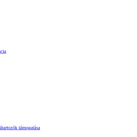
cia
tartozók támogatása