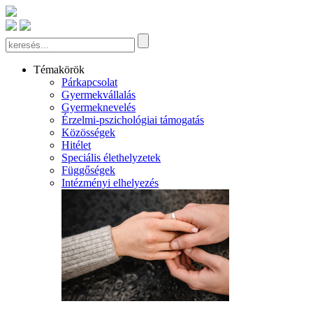
Témakörök
Párkapcsolat
Gyermekvállalás
Gyermeknevelés
Érzelmi-pszichológiai támogatás
Közösségek
Hitélet
Speciális élethelyzetek
Függőségek
Intézményi elhelyezés