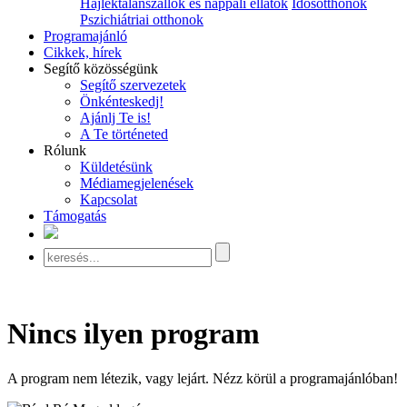
Hajléktalanszállók és nappali ellátók
Idősotthonok
Pszichiátriai otthonok
Programajánló
Cikkek, hírek
Segítő közösségünk
Segítő szervezetek
Önkénteskedj!
Ajánlj Te is!
A Te történeted
Rólunk
Küldetésünk
Médiamegjelenések
Kapcsolat
Támogatás
Nincs ilyen program
A program nem létezik, vagy lejárt. Nézz körül a programajánlóban!