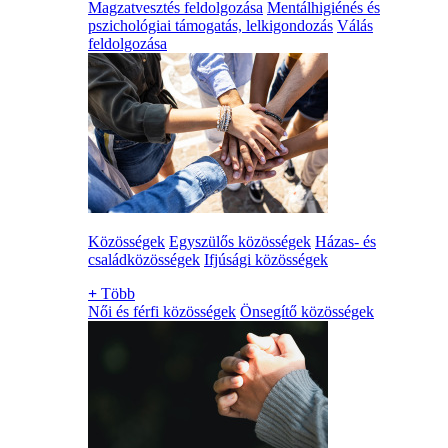
Magzatvesztés feldolgozása
Mentálhigiénés és
pszichológiai támogatás, lelkigondozás
Válás
feldolgozása
Közösségek
Egyszülős közösségek
Házas- és
családközösségek
Ifjúsági közösségek
+
Több
Női és férfi közösségek
Önsegítő közösségek