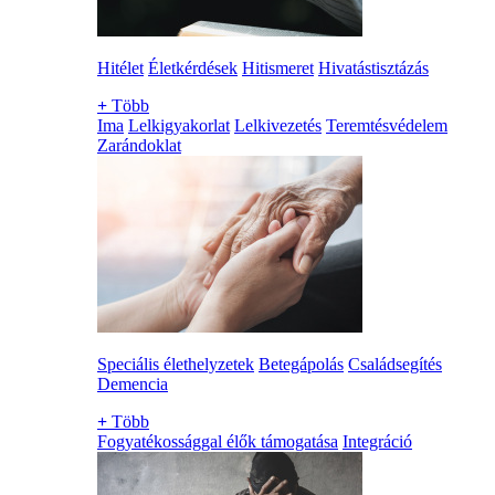
Hitélet
Életkérdések
Hitismeret
Hivatástisztázás
+
Több
Ima
Lelkigyakorlat
Lelkivezetés
Teremtésvédelem
Zarándoklat
Speciális élethelyzetek
Betegápolás
Családsegítés
Demencia
+
Több
Fogyatékossággal élők támogatása
Integráció