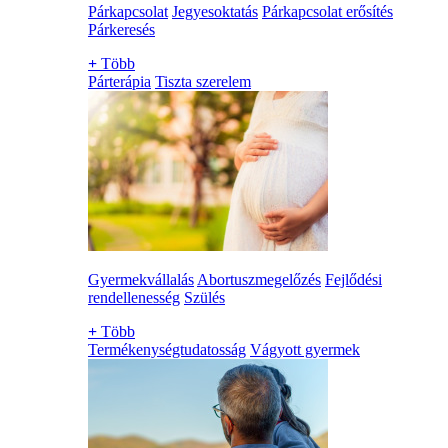
Párkapcsolat
Jegyesoktatás
Párkapcsolat erősítés
Párkeresés
+
Több
Párterápia
Tiszta szerelem
Gyermekvállalás
Abortuszmegelőzés
Fejlődési
rendellenesség
Szülés
+
Több
Termékenységtudatosság
Vágyott gyermek