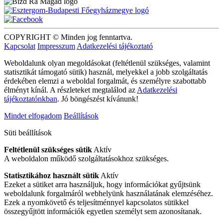
COPYRIGHT © Minden jog fenntartva.
Kapcsolat
Impresszum
Adatkezelési tájékoztató
Weboldalunk olyan megoldásokat (feltétlenül szükséges, valamint
statisztikát támogató sütik) használ, melyekkel a jobb szolgáltatás
érdekében elemzi a weboldal forgalmát, és személyre szabottabb
élményt kínál. A részleteket megtalálod az
Adatkezelési
tájékoztatónkban
. Jó böngészést kívánunk!
Mindet elfogadom
Beállítások
Süti beállítások
Feltétlenül szükséges sütik
Aktív
A weboldalon működő szolgáltatásokhoz szükséges.
Statisztikához használt sütik
Aktív
Ezeket a sütiket arra használjuk, hogy információkat gyűjtsünk
weboldalunk forgalmáról webhelyünk használatának elemzéséhez.
Ezek a nyomkövető és teljesítménnyel kapcsolatos sütikkel
összegyűjtött információk egyetlen személyt sem azonosítanak.