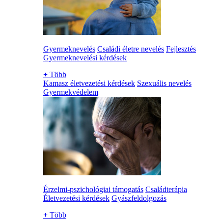
Gyermeknevelés
Családi életre nevelés
Fejlesztés
Gyermeknevelési kérdések
+
Több
Kamasz életvezetési kérdések
Szexuális nevelés
Gyermekvédelem
Érzelmi-pszichológiai támogatás
Családterápia
Életvezetési kérdések
Gyászfeldolgozás
+
Több