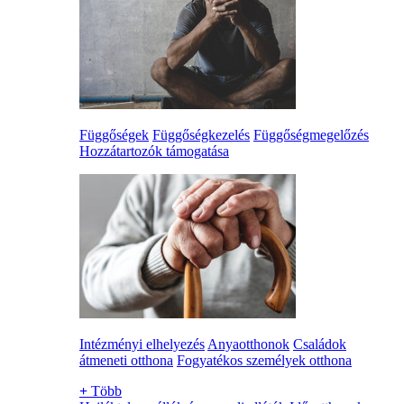
Függőségek
Függőségkezelés
Függőségmegelőzés
Hozzátartozók támogatása
Intézményi elhelyezés
Anyaotthonok
Családok
átmeneti otthona
Fogyatékos személyek otthona
+
Több