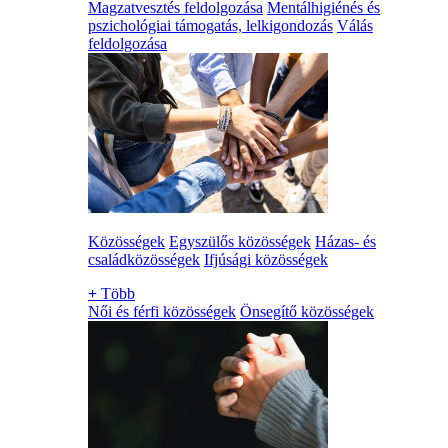
Magzatvesztés feldolgozása
Mentálhigiénés és
pszichológiai támogatás, lelkigondozás
Válás
feldolgozása
Közösségek
Egyszülős közösségek
Házas- és
családközösségek
Ifjúsági közösségek
+
Több
Női és férfi közösségek
Önsegítő közösségek