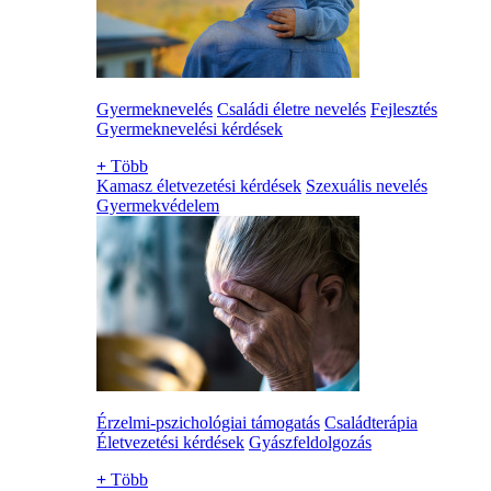
Gyermeknevelés
Családi életre nevelés
Fejlesztés
Gyermeknevelési kérdések
+
Több
Kamasz életvezetési kérdések
Szexuális nevelés
Gyermekvédelem
Érzelmi-pszichológiai támogatás
Családterápia
Életvezetési kérdések
Gyászfeldolgozás
+
Több