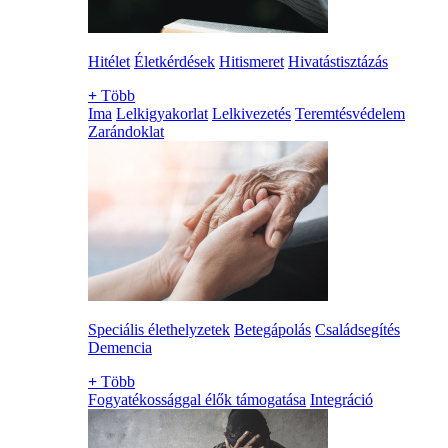
Hitélet
Életkérdések
Hitismeret
Hivatástisztázás
+
Több
Ima
Lelkigyakorlat
Lelkivezetés
Teremtésvédelem
Zarándoklat
Speciális élethelyzetek
Betegápolás
Családsegítés
Demencia
+
Több
Fogyatékossággal élők támogatása
Integráció