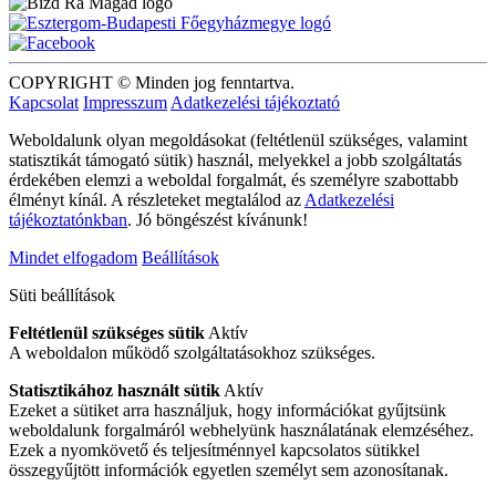
COPYRIGHT © Minden jog fenntartva.
Kapcsolat
Impresszum
Adatkezelési tájékoztató
Weboldalunk olyan megoldásokat (feltétlenül szükséges, valamint
statisztikát támogató sütik) használ, melyekkel a jobb szolgáltatás
érdekében elemzi a weboldal forgalmát, és személyre szabottabb
élményt kínál. A részleteket megtalálod az
Adatkezelési
tájékoztatónkban
. Jó böngészést kívánunk!
Mindet elfogadom
Beállítások
Süti beállítások
Feltétlenül szükséges sütik
Aktív
A weboldalon működő szolgáltatásokhoz szükséges.
Statisztikához használt sütik
Aktív
Ezeket a sütiket arra használjuk, hogy információkat gyűjtsünk
weboldalunk forgalmáról webhelyünk használatának elemzéséhez.
Ezek a nyomkövető és teljesítménnyel kapcsolatos sütikkel
összegyűjtött információk egyetlen személyt sem azonosítanak.