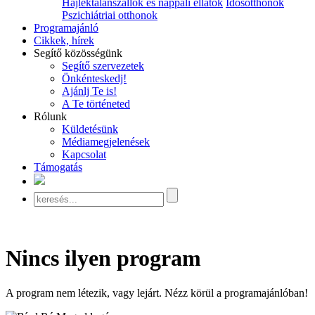
Hajléktalanszállók és nappali ellátók
Idősotthonok
Pszichiátriai otthonok
Programajánló
Cikkek, hírek
Segítő közösségünk
Segítő szervezetek
Önkénteskedj!
Ajánlj Te is!
A Te történeted
Rólunk
Küldetésünk
Médiamegjelenések
Kapcsolat
Támogatás
Nincs ilyen program
A program nem létezik, vagy lejárt. Nézz körül a programajánlóban!