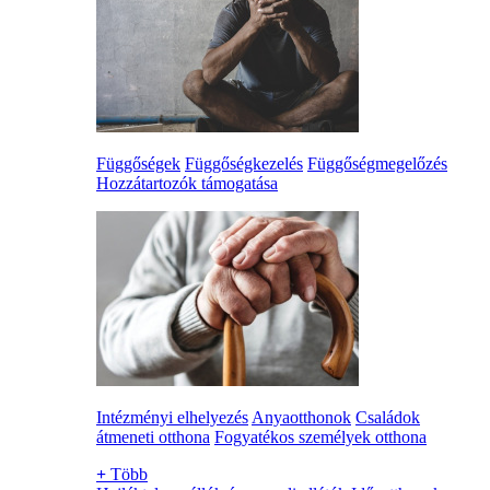
Függőségek
Függőségkezelés
Függőségmegelőzés
Hozzátartozók támogatása
Intézményi elhelyezés
Anyaotthonok
Családok
átmeneti otthona
Fogyatékos személyek otthona
+
Több