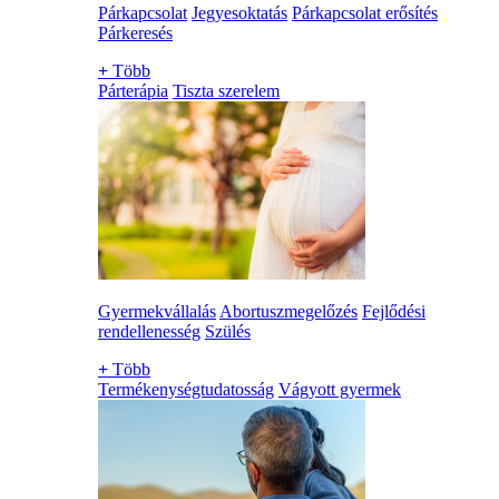
Párkapcsolat
Jegyesoktatás
Párkapcsolat erősítés
Párkeresés
+
Több
Párterápia
Tiszta szerelem
Gyermekvállalás
Abortuszmegelőzés
Fejlődési
rendellenesség
Szülés
+
Több
Termékenységtudatosság
Vágyott gyermek