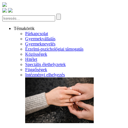
Témakörök
Párkapcsolat
Gyermekvállalás
Gyermeknevelés
Érzelmi-pszichológiai támogatás
Közösségek
Hitélet
Speciális élethelyzetek
Függőségek
Intézményi elhelyezés