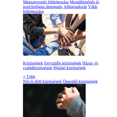
Magzatvesztés feldolgozása
Mentálhigiénés és
pszichológiai támogatás, lelkigondozás
Válás
feldolgozása
Közösségek
Egyszülős közösségek
Házas- és
családközösségek
Ifjúsági közösségek
+
Több
Női és férfi közösségek
Önsegítő közösségek