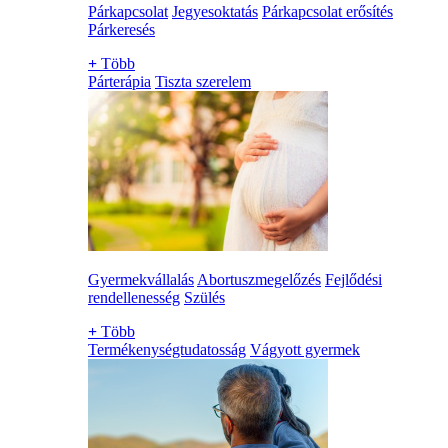
Párkapcsolat
Jegyesoktatás
Párkapcsolat erősítés
Párkeresés
+
Több
Párterápia
Tiszta szerelem
Gyermekvállalás
Abortuszmegelőzés
Fejlődési
rendellenesség
Szülés
+
Több
Termékenységtudatosság
Vágyott gyermek