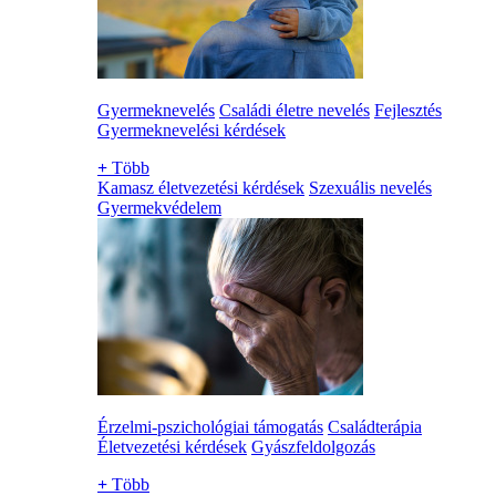
Gyermeknevelés
Családi életre nevelés
Fejlesztés
Gyermeknevelési kérdések
+
Több
Kamasz életvezetési kérdések
Szexuális nevelés
Gyermekvédelem
Érzelmi-pszichológiai támogatás
Családterápia
Életvezetési kérdések
Gyászfeldolgozás
+
Több