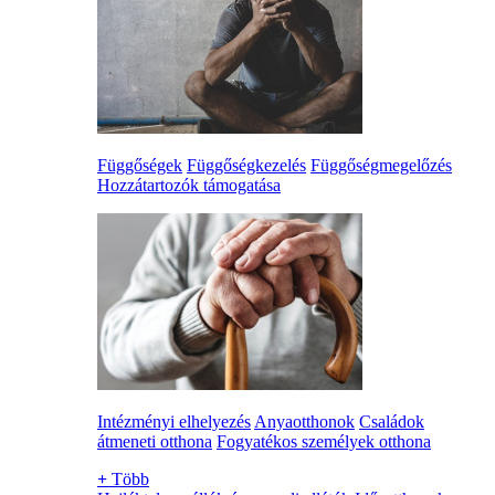
Függőségek
Függőségkezelés
Függőségmegelőzés
Hozzátartozók támogatása
Intézményi elhelyezés
Anyaotthonok
Családok
átmeneti otthona
Fogyatékos személyek otthona
+
Több