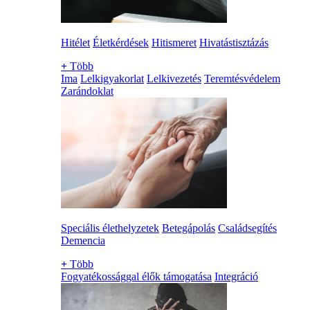
Hitélet
Életkérdések
Hitismeret
Hivatástisztázás
+
Több
Ima
Lelkigyakorlat
Lelkivezetés
Teremtésvédelem
Zarándoklat
Speciális élethelyzetek
Betegápolás
Családsegítés
Demencia
+
Több
Fogyatékossággal élők támogatása
Integráció