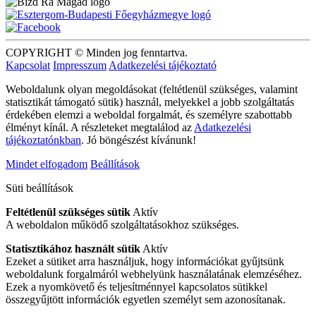
COPYRIGHT © Minden jog fenntartva.
Kapcsolat
Impresszum
Adatkezelési tájékoztató
Weboldalunk olyan megoldásokat (feltétlenül szükséges, valamint
statisztikát támogató sütik) használ, melyekkel a jobb szolgáltatás
érdekében elemzi a weboldal forgalmát, és személyre szabottabb
élményt kínál. A részleteket megtalálod az
Adatkezelési
tájékoztatónkban
. Jó böngészést kívánunk!
Mindet elfogadom
Beállítások
Süti beállítások
Feltétlenül szükséges sütik
Aktív
A weboldalon működő szolgáltatásokhoz szükséges.
Statisztikához használt sütik
Aktív
Ezeket a sütiket arra használjuk, hogy információkat gyűjtsünk
weboldalunk forgalmáról webhelyünk használatának elemzéséhez.
Ezek a nyomkövető és teljesítménnyel kapcsolatos sütikkel
összegyűjtött információk egyetlen személyt sem azonosítanak.