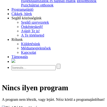
Hajléktalanszállók és nappali ellátók
Idősotthonok
Pszichiátriai otthonok
Programajánló
Cikkek, hírek
Segítő közösségünk
Segítő szervezetek
Önkénteskedj!
Ajánlj Te is!
A Te történeted
Rólunk
Küldetésünk
Médiamegjelenések
Kapcsolat
Támogatás
Nincs ilyen program
A program nem létezik, vagy lejárt. Nézz körül a programajánlóban!