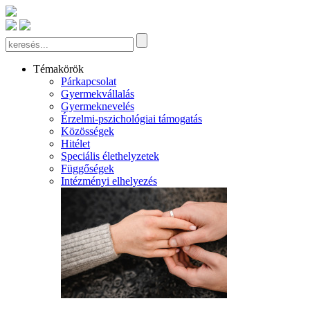
Témakörök
Párkapcsolat
Gyermekvállalás
Gyermeknevelés
Érzelmi-pszichológiai támogatás
Közösségek
Hitélet
Speciális élethelyzetek
Függőségek
Intézményi elhelyezés