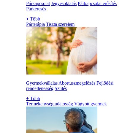
Párkapcsolat
Jegyesoktatás
Párkapcsolat erősítés
Párkeresés
+
Több
Párterápia
Tiszta szerelem
Gyermekvállalás
Abortuszmegelőzés
Fejlődési
rendellenesség
Szülés
+
Több
Termékenységtudatosság
Vágyott gyermek