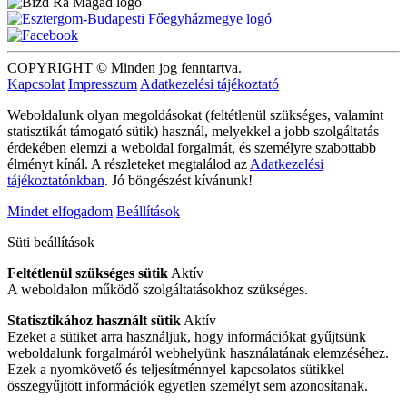
COPYRIGHT © Minden jog fenntartva.
Kapcsolat
Impresszum
Adatkezelési tájékoztató
Weboldalunk olyan megoldásokat (feltétlenül szükséges, valamint
statisztikát támogató sütik) használ, melyekkel a jobb szolgáltatás
érdekében elemzi a weboldal forgalmát, és személyre szabottabb
élményt kínál. A részleteket megtalálod az
Adatkezelési
tájékoztatónkban
. Jó böngészést kívánunk!
Mindet elfogadom
Beállítások
Süti beállítások
Feltétlenül szükséges sütik
Aktív
A weboldalon működő szolgáltatásokhoz szükséges.
Statisztikához használt sütik
Aktív
Ezeket a sütiket arra használjuk, hogy információkat gyűjtsünk
weboldalunk forgalmáról webhelyünk használatának elemzéséhez.
Ezek a nyomkövető és teljesítménnyel kapcsolatos sütikkel
összegyűjtött információk egyetlen személyt sem azonosítanak.