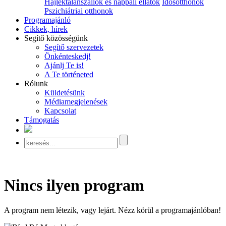
Hajléktalanszállók és nappali ellátók
Idősotthonok
Pszichiátriai otthonok
Programajánló
Cikkek, hírek
Segítő közösségünk
Segítő szervezetek
Önkénteskedj!
Ajánlj Te is!
A Te történeted
Rólunk
Küldetésünk
Médiamegjelenések
Kapcsolat
Támogatás
Nincs ilyen program
A program nem létezik, vagy lejárt. Nézz körül a programajánlóban!