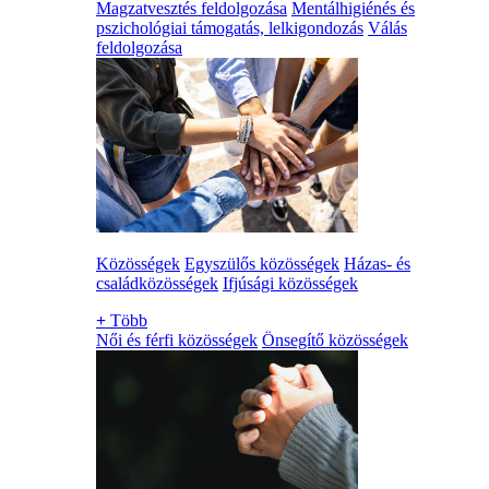
Magzatvesztés feldolgozása
Mentálhigiénés és
pszichológiai támogatás, lelkigondozás
Válás
feldolgozása
Közösségek
Egyszülős közösségek
Házas- és
családközösségek
Ifjúsági közösségek
+
Több
Női és férfi közösségek
Önsegítő közösségek