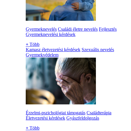
Gyermeknevelés
Családi életre nevelés
Fejlesztés
Gyermeknevelési kérdések
+
Több
Kamasz életvezetési kérdések
Szexuális nevelés
Gyermekvédelem
Érzelmi-pszichológiai támogatás
Családterápia
Életvezetési kérdések
Gyászfeldolgozás
+
Több