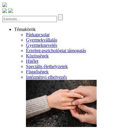
Témakörök
Párkapcsolat
Gyermekvállalás
Gyermeknevelés
Érzelmi-pszichológiai támogatás
Közösségek
Hitélet
Speciális élethelyzetek
Függőségek
Intézményi elhelyezés