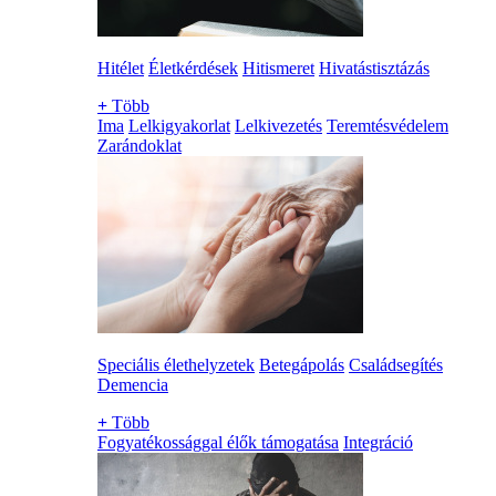
Hitélet
Életkérdések
Hitismeret
Hivatástisztázás
+
Több
Ima
Lelkigyakorlat
Lelkivezetés
Teremtésvédelem
Zarándoklat
Speciális élethelyzetek
Betegápolás
Családsegítés
Demencia
+
Több
Fogyatékossággal élők támogatása
Integráció