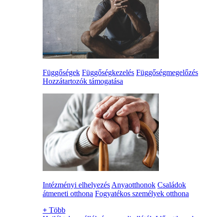
Függőségek
Függőségkezelés
Függőségmegelőzés
Hozzátartozók támogatása
Intézményi elhelyezés
Anyaotthonok
Családok
átmeneti otthona
Fogyatékos személyek otthona
+
Több