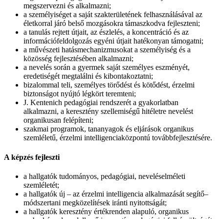
megszervezni és alkalmazni;
a személyiséget a saját szakterületének felhasználásával az
életkorral járó belső mozgásokra támaszkodva fejleszteni;
a tanulás rejtett útjait, az észlelés, a koncentráció és az
információfeldolgozás egyéni útjait hatékonyan támogatni;
a művészeti hatásmechanizmusokat a személyiség és a
közösség fejlesztésében alkalmazni;
a nevelés során a gyermek saját személyes eszményét,
eredetiségét megtalálni és kibontakoztatni;
bizalommal teli, személyes törődést és kötődést, érzelmi
biztonságot nyújtó légkört teremteni;
J. Kentenich pedagógiai rendszerét a gyakorlatban
alkalmazni, a keresztény szellemiségű hitéletre nevelést
organikusan felépíteni;
szakmai programok, tananyagok és eljárások organikus
szemléletű, érzelmi intelligenciaközpontú továbbfejlesztésére.
A képzés fejleszti
a hallgatók tudományos, pedagógiai, neveléselméleti
szemléletét;
a hallgatók új – az érzelmi intelligencia alkalmazását segítő–
módszertani megközelítések iránti nyitottságát;
a hallgatók keresztény értékrenden alapuló, organikus