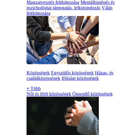
Magzatvesztés feldolgozása
Mentálhigiénés és
pszichológiai támogatás, lelkigondozás
Válás
feldolgozása
Közösségek
Egyszülős közösségek
Házas- és
családközösségek
Ifjúsági közösségek
+
Több
Női és férfi közösségek
Önsegítő közösségek