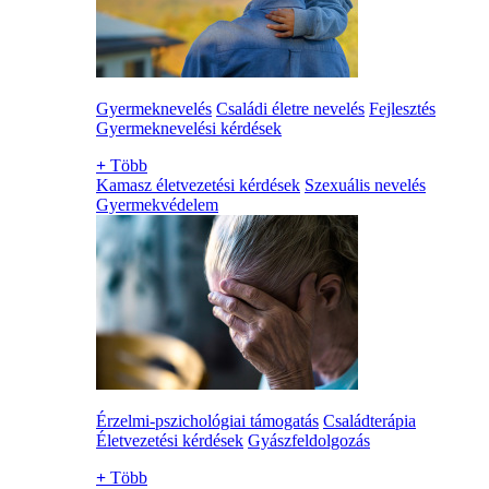
Gyermeknevelés
Családi életre nevelés
Fejlesztés
Gyermeknevelési kérdések
+
Több
Kamasz életvezetési kérdések
Szexuális nevelés
Gyermekvédelem
Érzelmi-pszichológiai támogatás
Családterápia
Életvezetési kérdések
Gyászfeldolgozás
+
Több