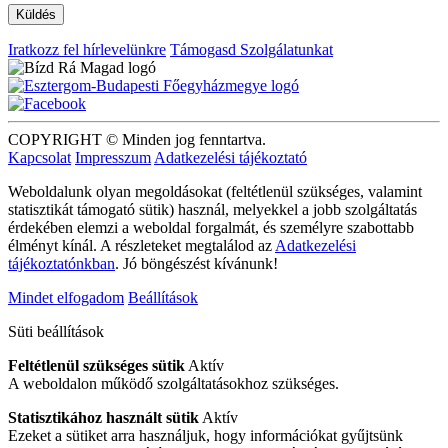
Iratkozz fel hírlevelünkre
Támogasd Szolgálatunkat
COPYRIGHT © Minden jog fenntartva.
Kapcsolat
Impresszum
Adatkezelési tájékoztató
Weboldalunk olyan megoldásokat (feltétlenül szükséges, valamint
statisztikát támogató sütik) használ, melyekkel a jobb szolgáltatás
érdekében elemzi a weboldal forgalmát, és személyre szabottabb
élményt kínál. A részleteket megtalálod az
Adatkezelési
tájékoztatónkban
. Jó böngészést kívánunk!
Mindet elfogadom
Beállítások
Süti beállítások
Feltétlenül szükséges sütik
Aktív
A weboldalon működő szolgáltatásokhoz szükséges.
Statisztikához használt sütik
Aktív
Ezeket a sütiket arra használjuk, hogy információkat gyűjtsünk