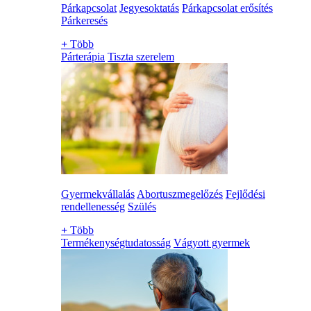
Párkapcsolat
Jegyesoktatás
Párkapcsolat erősítés
Párkeresés
+
Több
Párterápia
Tiszta szerelem
Gyermekvállalás
Abortuszmegelőzés
Fejlődési
rendellenesség
Szülés
+
Több
Termékenységtudatosság
Vágyott gyermek