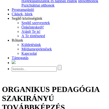
Hajléktalanszállók és nappali ellátók
Idősotthonok
Pszichiátriai otthonok
Programajánló
Cikkek, hírek
Segítő közösségünk
Segítő szervezetek
Önkénteskedj!
Ajánlj Te is!
A Te történeted
Rólunk
Küldetésünk
Médiamegjelenések
Kapcsolat
Támogatás
ORGANIKUS PEDAGÓGIA
SZAKIRÁNYÚ
TOVÁBBKÉPZÉS