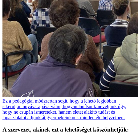
Ez a pedagógiai módszertan segít, hogy a lehető legjobban
sikerüljön anyává-apává válni, hogyan tanítsunk-neveljünk úgy,
hogy ne csupán ismereteket, hanem életet alakító tudást és
tapasztalatot adjunk át gyermekeinknek minden élethelyzetben.
A szervezet, akinek ezt a lehetőséget köszönhetjük: