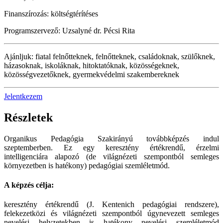
Finanszírozás:
költségtérítéses
Programszervező:
Uzsalyné dr. Pécsi Rita
Ajánljuk:
fiatal felnőtteknek, felnőtteknek, családoknak, szülőknek,
házasoknak, iskoláknak, hitoktatóknak, közösségeknek,
közösségvezetőknek, gyermekvédelmi szakembereknek
Jelentkezem
Részletek
Organikus Pedagógia Szakirányú továbbképzés indul
szeptemberben. Ez egy keresztény értékrendű, érzelmi
intelligenciára alapozó (de világnézeti szempontból semleges
környezetben is hatékony) pedagógiai szemléletmód.
A képzés célja:
keresztény értékrendű (J. Kentenich pedagógiai rendszere),
felekezetközi és világnézeti szempontból úgynevezett semleges
nevelési helyzetekben is hatékony nevelési szemléletmód