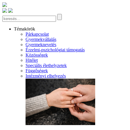
Témakörök
Párkapcsolat
Gyermekvállalás
Gyermeknevelés
Érzelmi-pszichológiai támogatás
Közösségek
Hitélet
Speciális élethelyzetek
Függőségek
Intézményi elhelyezés