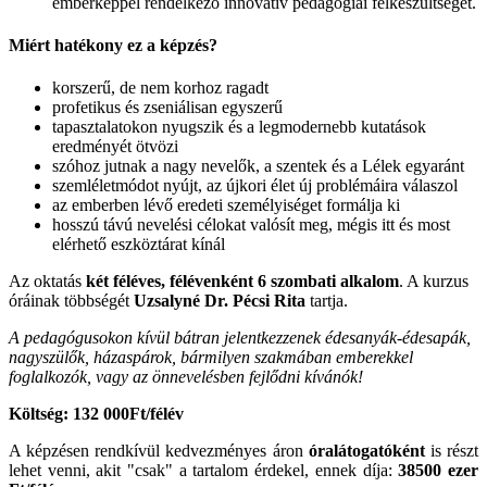
emberképpel rendelkező innovatív pedagógiai felkészültségét.
Miért hatékony ez a képzés?
korszerű, de nem korhoz ragadt
profetikus és zseniálisan egyszerű
tapasztalatokon nyugszik és a legmodernebb kutatások
eredményét ötvözi
szóhoz jutnak a nagy nevelők, a szentek és a Lélek egyaránt
szemléletmódot nyújt, az újkori élet új problémáira válaszol
az emberben lévő eredeti személyiséget formálja ki
hosszú távú nevelési célokat valósít meg, mégis itt és most
elérhető eszköztárat kínál
Az oktatás
két féléves, félévenként 6 szombati alkalom
. A kurzus
óráinak többségét
Uzsalyné Dr. Pécsi Rita
tartja.
A pedagógusokon kívül bátran jelentkezzenek édesanyák-édesapák,
nagyszülők, házaspárok, bármilyen szakmában emberekkel
foglalkozók, vagy az önnevelésben fejlődni kívánók!
Költség: 132 000Ft/félév
A képzésen rendkívül kedvezményes áron
óralátogatóként
is részt
lehet venni, akit "csak" a tartalom érdekel, ennek díja:
38500 ezer