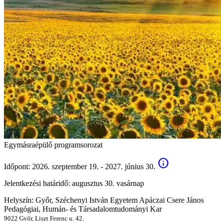
Egymásraépülő programsorozat
info
Időpont:
2026. szeptember 19. - 2027. június 30.
Jelentkezési határidő:
augusztus 30. vasárnap
Helyszín:
Győr, Széchenyi István Egyetem Apáczai Csere János
Pedagógiai, Humán- és Társadalomtudományi Kar
9022 Győr, Liszt Ferenc u. 42.