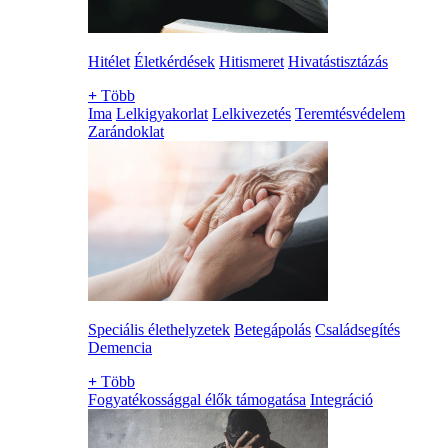
Hitélet
Életkérdések
Hitismeret
Hivatástisztázás
+
Több
Ima
Lelkigyakorlat
Lelkivezetés
Teremtésvédelem
Zarándoklat
Speciális élethelyzetek
Betegápolás
Családsegítés
Demencia
+
Több
Fogyatékossággal élők támogatása
Integráció