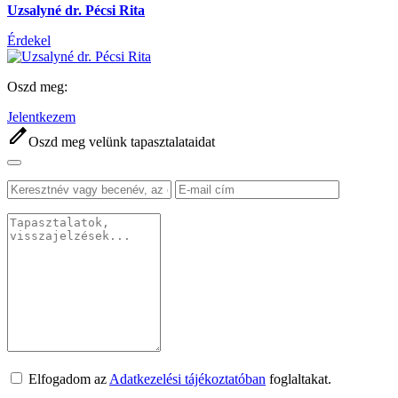
Uzsalyné dr. Pécsi Rita
Érdekel
Oszd meg:
Jelentkezem
edit
Oszd meg velünk tapasztalataidat
Elfogadom az
Adatkezelési tájékoztatóban
foglaltakat.