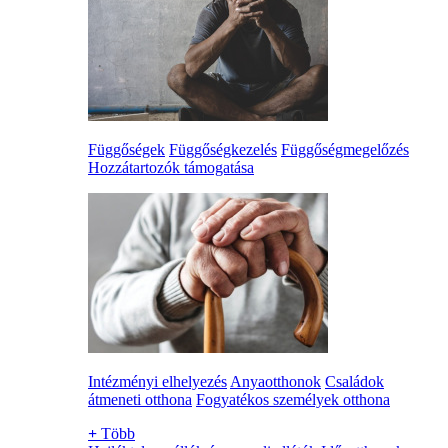
Függőségek
Függőségkezelés
Függőségmegelőzés
Hozzátartozók támogatása
Intézményi elhelyezés
Anyaotthonok
Családok
átmeneti otthona
Fogyatékos személyek otthona
+
Több