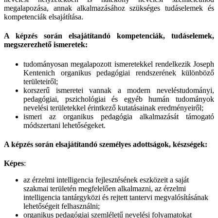
megalapozása, annak alkalmazásához szükséges tudáselemek és
kompetenciák elsajátítása.
A képzés során elsajátítandó kompetenciák, tudáselemek,
megszerezhető ismeretek:
tudományosan megalapozott ismeretekkel rendelkezik Joseph
Kentenich organikus pedagógiai rendszerének különböző
területeiről;
korszerű ismeretei vannak a modern neveléstudományi,
pedagógiai, pszichológiai és egyéb humán tudományok
nevelési területekkel érintkező kutatásainak eredményeiről;
ismeri az organikus pedagógia alkalmazását támogató
módszertani lehetőségeket.
A képzés során elsajátítandó személyes adottságok, készségek:
Képes
:
az érzelmi intelligencia fejlesztésének eszközeit a saját
szakmai területén megfelelően alkalmazni, az érzelmi
intelligencia tantárgyközi és rejtett tantervi megvalósításának
lehetőségeit felhasználni;
organikus pedagógiai szemléletű nevelési folyamatokat