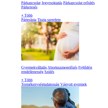
Párkapcsolat
Jegyesoktatás
Párkapcsolat erősítés
Párkeresés
+
Több
Párterápia
Tiszta szerelem
Gyermekvállalás
Abortuszmegelőzés
Fejlődési
rendellenesség
Szülés
+
Több
Termékenységtudatosság
Vágyott gyermek