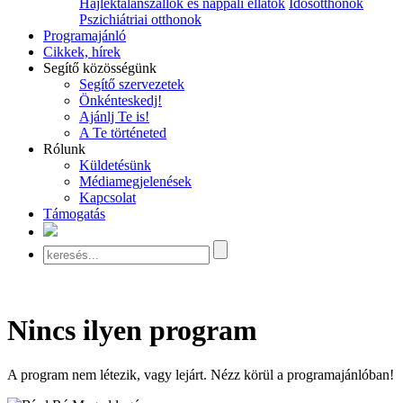
Hajléktalanszállók és nappali ellátók
Idősotthonok
Pszichiátriai otthonok
Programajánló
Cikkek, hírek
Segítő közösségünk
Segítő szervezetek
Önkénteskedj!
Ajánlj Te is!
A Te történeted
Rólunk
Küldetésünk
Médiamegjelenések
Kapcsolat
Támogatás
Nincs ilyen program
A program nem létezik, vagy lejárt. Nézz körül a programajánlóban!