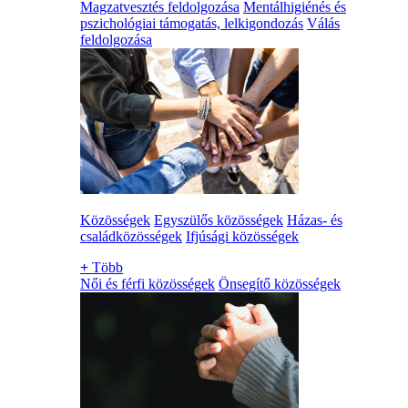
Magzatvesztés feldolgozása
Mentálhigiénés és
pszichológiai támogatás, lelkigondozás
Válás
feldolgozása
Közösségek
Egyszülős közösségek
Házas- és
családközösségek
Ifjúsági közösségek
+
Több
Női és férfi közösségek
Önsegítő közösségek