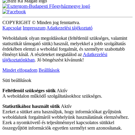
COPYRIGHT © Minden jog fenntartva.
Kapcsolat
Impresszum
Adatkezelési tájékoztató
Weboldalunk olyan megoldásokat (feltétlenül szükséges, valamint
statisztikát támogató sütik) használ, melyekkel a jobb szolgáltatás
érdekében elemzi a weboldal forgalmát, és személyre szabottabb
élményt kínál. A részleteket megtalálod az
Adatkezelési
tájékoztatónkban
. Jó böngészést kívánunk!
Mindet elfogadom
Beállítások
Süti beállítások
Feltétlenül szükséges sütik
Aktív
A weboldalon működő szolgáltatásokhoz szükséges.
Statisztikához használt sütik
Aktív
Ezeket a sütiket arra használjuk, hogy információkat gyűjtsünk
weboldalunk forgalmáról webhelyünk használatának elemzéséhez.
Ezek a nyomkövető és teljesítménnyel kapcsolatos sütikkel
összegyűjtött információk egyetlen személyt sem azonosítanak.