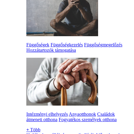
Függőségek
Függőségkezelés
Függőségmegelőzés
Hozzátartozók támogatása
Intézményi elhelyezés
Anyaotthonok
Családok
átmeneti otthona
Fogyatékos személyek otthona
+
Több