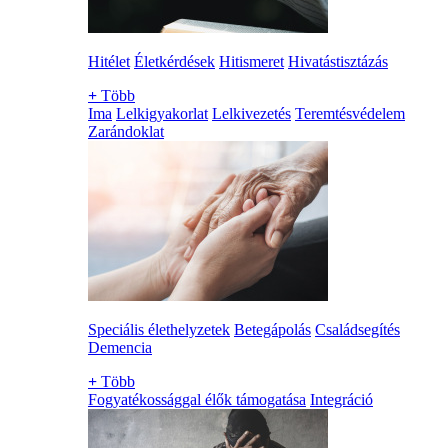
Hitélet
Életkérdések
Hitismeret
Hivatástisztázás
+
Több
Ima
Lelkigyakorlat
Lelkivezetés
Teremtésvédelem
Zarándoklat
Speciális élethelyzetek
Betegápolás
Családsegítés
Demencia
+
Több
Fogyatékossággal élők támogatása
Integráció