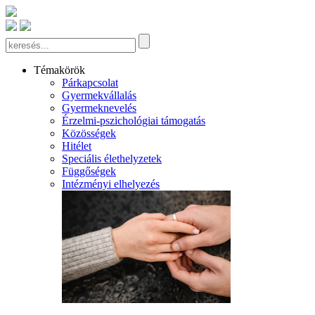
Témakörök
Párkapcsolat
Gyermekvállalás
Gyermeknevelés
Érzelmi-pszichológiai támogatás
Közösségek
Hitélet
Speciális élethelyzetek
Függőségek
Intézményi elhelyezés