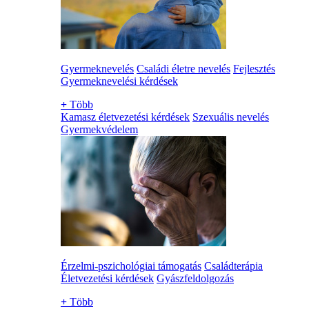
Gyermeknevelés
Családi életre nevelés
Fejlesztés
Gyermeknevelési kérdések
+
Több
Kamasz életvezetési kérdések
Szexuális nevelés
Gyermekvédelem
Érzelmi-pszichológiai támogatás
Családterápia
Életvezetési kérdések
Gyászfeldolgozás
+
Több