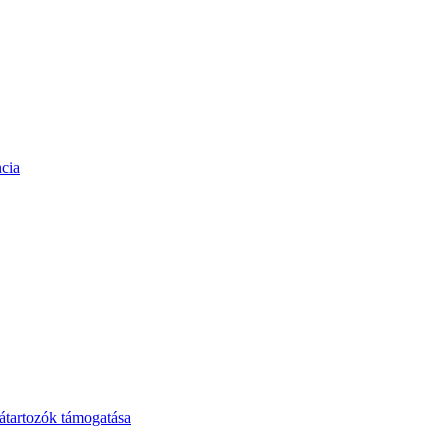
cia
tartozók támogatása