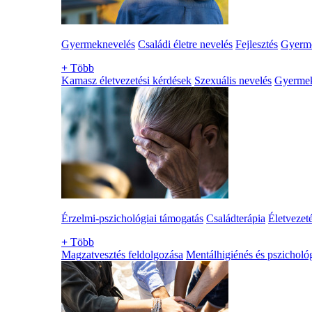
Gyermeknevelés
Családi életre nevelés
Fejlesztés
Gyerme
+
Több
Kamasz életvezetési kérdések
Szexuális nevelés
Gyerme
Érzelmi-pszichológiai támogatás
Családterápia
Életvezet
+
Több
Magzatvesztés feldolgozása
Mentálhigiénés és pszichológ