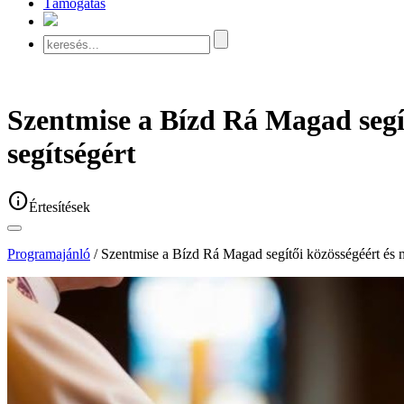
Támogatás
Szentmise a Bízd Rá Magad segí
segítségért
info
Értesítések
Programajánló
/ Szentmise a Bízd Rá Magad segítői közösségéért és m