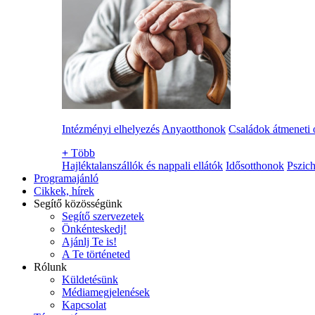
Intézményi elhelyezés
Anyaotthonok
Családok átmeneti 
+
Több
Hajléktalanszállók és nappali ellátók
Idősotthonok
Pszich
Programajánló
Cikkek, hírek
Segítő közösségünk
Segítő szervezetek
Önkénteskedj!
Ajánlj Te is!
A Te történeted
Rólunk
Küldetésünk
Médiamegjelenések
Kapcsolat