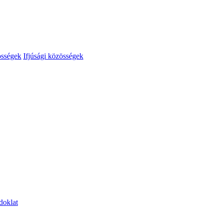
össégek
Ifjúsági közösségek
doklat