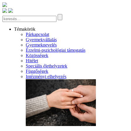
Témakörök
Párkapcsolat
Gyermekvállalás
Gyermeknevelés
Érzelmi-pszichológiai támogatás
Közösségek
Hitélet
Speciális élethelyzetek
Függőségek
Intézményi elhelyezés