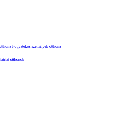
otthona
Fogyatékos személyek otthona
iátriai otthonok