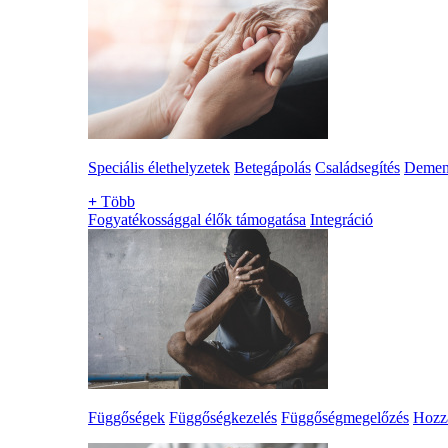
Speciális élethelyzetek
Betegápolás
Családsegítés
Demen
+
Több
Fogyatékossággal élők támogatása
Integráció
Függőségek
Függőségkezelés
Függőségmegelőzés
Hozzá