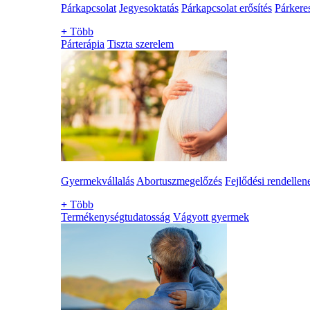
Párkapcsolat
Jegyesoktatás
Párkapcsolat erősítés
Párkere
+
Több
Párterápia
Tiszta szerelem
Gyermekvállalás
Abortuszmegelőzés
Fejlődési rendellen
+
Több
Termékenységtudatosság
Vágyott gyermek