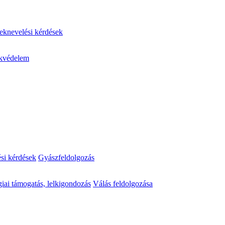
knevelési kérdések
kvédelem
ési kérdések
Gyászfeldolgozás
iai támogatás, lelkigondozás
Válás feldolgozása