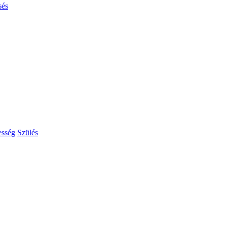
sés
esség
Szülés