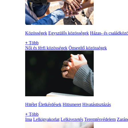
Közösségek
Egyszülős közösségek
Házas- és családköz
+
Több
Női és férfi közösségek
Önsegítő közösségek
Hitélet
Életkérdések
Hitismeret
Hivatástisztázás
+
Több
Ima
Lelkigyakorlat
Lelkivezetés
Teremtésvédelem
Zarán