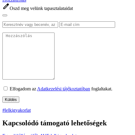
edit
Oszd meg velünk tapasztalataidat
Elfogadom az
Adatkezelési tájékoztatóban
foglaltakat.
#lelkigyakorlat
Kapcsolódó támogató lehetőségek