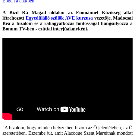
Ebben a cikkben
A
Bízd Rá Magad oldalon
az Emmánuel Közösség által
létrehozott
Egyedülálló szülők AVE kurzusa
vezetője,
Madocsai
Bea
a bizalom és a ráhagyatkozás fontosságát hangsúlyozza a
Bonum TV-ben - ezúttal interjúalanyként.
"A bizalom, hogy minden helyzetben bízom az Ő jelenlétében, az Ő
szeretetében. Eszembe jut, amit Alacoque Szent Margitnak mondott