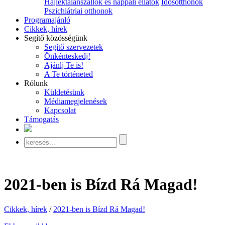
Hajléktalanszállók és nappali ellátók
Idősotthonok
Pszichiátriai otthonok
Programajánló
Cikkek, hírek
Segítő közösségünk
Segítő szervezetek
Önkénteskedj!
Ajánlj Te is!
A Te történeted
Rólunk
Küldetésünk
Médiamegjelenések
Kapcsolat
Támogatás
2021-ben is Bízd Rá Magad!
Cikkek, hírek
/
2021-ben is Bízd Rá Magad!