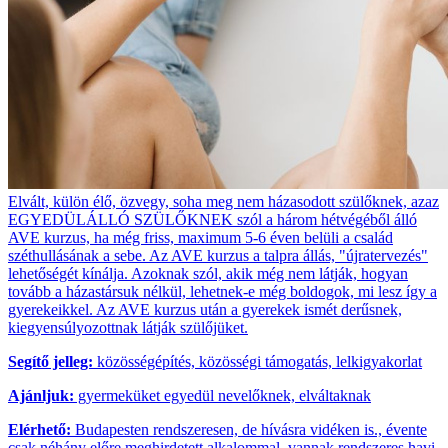
Elvált, külön élő, özvegy, soha meg nem házasodott szülőknek, azaz
EGYEDÜLÁLLÓ SZÜLŐKNEK szól a három hétvégéből álló
AVE kurzus, ha még friss, maximum 5-6 éven belüli a család
széthullásának a sebe. Az AVE kurzus a talpra állás, "újratervezés"
lehetőségét kínálja. Azoknak szól, akik még nem látják, hogyan
tovább a házastársuk nélkül, lehetnek-e még boldogok, mi lesz így a
gyerekeikkel. Az AVE kurzus után a gyerekek ismét derűsnek,
kiegyensúlyozottnak látják szülőjüket.
Segítő jelleg:
közösségépítés, közösségi támogatás, lelkigyakorlat
Ajánljuk:
gyermeküket egyedül nevelőknek, elváltaknak
Elérhető:
Budapesten rendszeresen, de hívásra vidéken is., évente
csak néhány előre meghirdetett alkalommal, vannak rendszeres havi