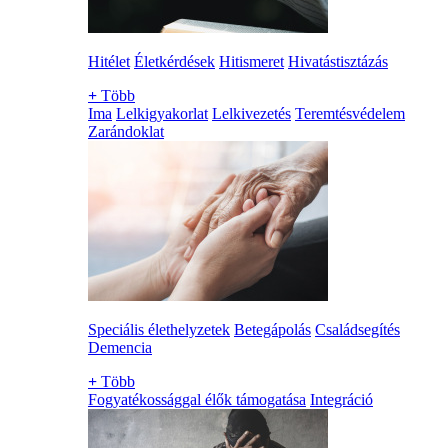
Hitélet
Életkérdések
Hitismeret
Hivatástisztázás
+
Több
Ima
Lelkigyakorlat
Lelkivezetés
Teremtésvédelem
Zarándoklat
Speciális élethelyzetek
Betegápolás
Családsegítés
Demencia
+
Több
Fogyatékossággal élők támogatása
Integráció