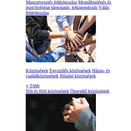
Magzatvesztés feldolgozása
Mentálhigiénés és
pszichológiai támogatás, lelkigondozás
Válás
feldolgozása
Közösségek
Egyszülős közösségek
Házas- és
családközösségek
Ifjúsági közösségek
+
Több
Női és férfi közösségek
Önsegítő közösségek