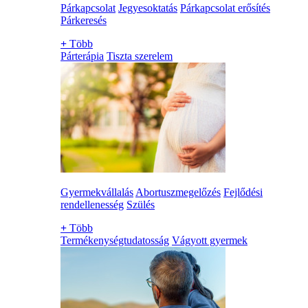
Párkapcsolat
Jegyesoktatás
Párkapcsolat erősítés
Párkeresés
+
Több
Párterápia
Tiszta szerelem
Gyermekvállalás
Abortuszmegelőzés
Fejlődési
rendellenesség
Szülés
+
Több
Termékenységtudatosság
Vágyott gyermek