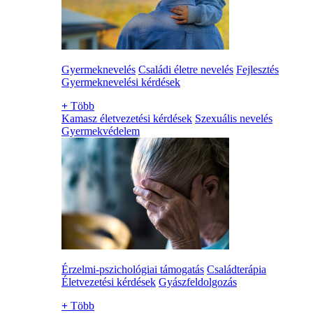
Gyermeknevelés
Családi életre nevelés
Fejlesztés
Gyermeknevelési kérdések
+
Több
Kamasz életvezetési kérdések
Szexuális nevelés
Gyermekvédelem
Érzelmi-pszichológiai támogatás
Családterápia
Életvezetési kérdések
Gyászfeldolgozás
+
Több