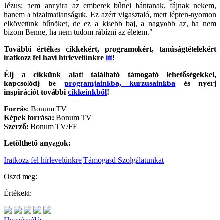
Jézus: nem annyira az emberek bűnei bántanak, fájnak nekem,
hanem a bizalmatlanságuk. Ez azért vigasztaló, mert lépten-nyomon
elkövetünk bűnöket, de ez a kisebb baj, a nagyobb az, ha nem
bízom Benne, ha nem tudom rábízni az életem."
További értékes cikkekért, programokért, tanúságtételekért
iratkozz fel havi hírlevelünkre
itt
!
Élj a cikkünk alatt található támogató lehetőségekkel,
kapcsolódj be
programjainkba, kurzusainkba
és nyerj
inspirációt további
cikkeinkből
!
Forrás:
Bonum TV
Képek forrása:
Bonum TV
Szerző:
Bonum TV/FE
Letölthető anyagok:
Iratkozz fel hírlevelünkre
Támogasd Szolgálatunkat
Oszd meg:
Értékeld:
Hozzászólás