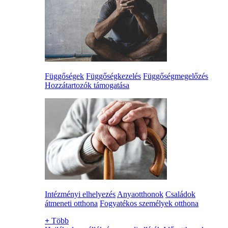
Függőségek
Függőségkezelés
Függőségmegelőzés
Hozzátartozók támogatása
Intézményi elhelyezés
Anyaotthonok
Családok
átmeneti otthona
Fogyatékos személyek otthona
+
Több