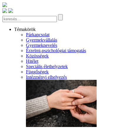
Témakörök
Párkapcsolat
Gyermekvállalás
Gyermeknevelés
Érzelmi-pszichológiai támogatás
Közösségek
Hitélet
Speciális élethelyzetek
Függőségek
Intézményi elhelyezés