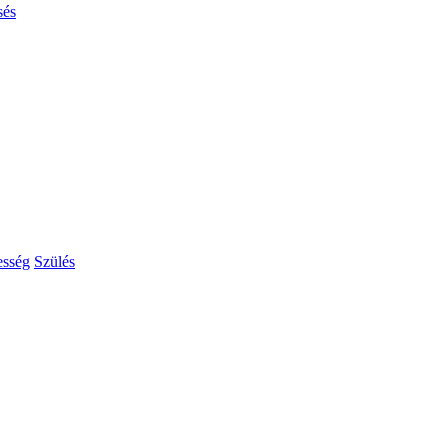
sés
esség
Szülés