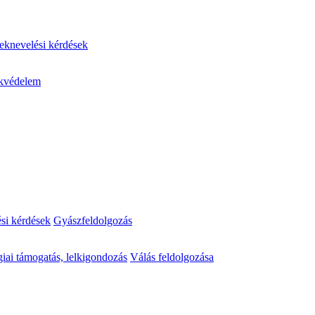
knevelési kérdések
kvédelem
ési kérdések
Gyászfeldolgozás
iai támogatás, lelkigondozás
Válás feldolgozása