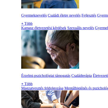
Gyermeknevelés
Családi életre nevelés
Fejlesztés
Gyerme
+
Több
Kamasz életvezetési kérdések
Szexuális nevelés
Gyerme
Érzelmi-pszichológiai támogatás
Családterápia
Életvezet
+
Több
Magzatvesztés feldolgozása
Mentálhigiénés és pszichológ