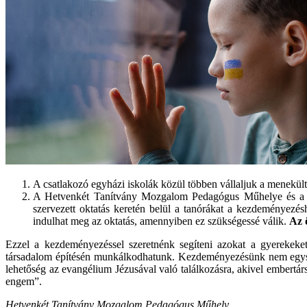
A csatlakozó egyházi iskolák közül többen vállaljuk a menekült
A Hetvenkét Tanítvány Mozgalom Pedagógus Műhelye és a Pia
szervezett oktatás keretén belül a tanórákat a kezdeményezés
indulhat meg az oktatás, amennyiben ez szükségessé válik.
Az 
Ezzel a kezdeményezéssel szeretnénk segíteni azokat a gyerekeke
társadalom építésén munkálkodhatunk. Kezdeményezésünk nem egysze
lehetőség az evangélium Jézusával való találkozásra, akivel embertá
engem”.
Hetvenkét Tanítvány Mozgalom Pedagógus Műhely