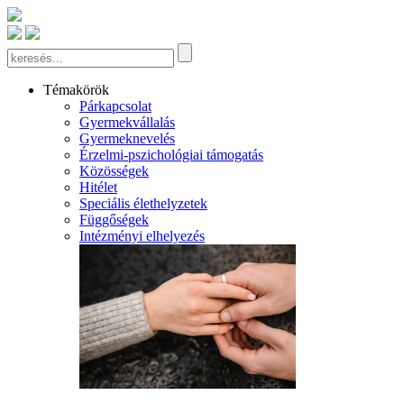
Témakörök
Párkapcsolat
Gyermekvállalás
Gyermeknevelés
Érzelmi-pszichológiai támogatás
Közösségek
Hitélet
Speciális élethelyzetek
Függőségek
Intézményi elhelyezés