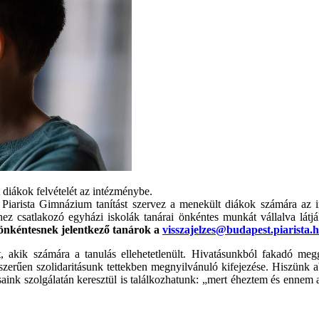
 diákok felvételét az intézménybe.
rista Gimnázium tanítást szervez a menekült diákok számára az int
hez csatlakozó egyházi iskolák tanárai önkéntes munkát vállalva lát
önkéntesnek jelentkező tanárok a
visszajelzes@budapest.piarista.
t, akik számára a tanulás ellehetetlenült. Hivatásunkból fakadó me
rűen szolidaritásunk tettekben megnyilvánuló kifejezése. Hiszünk a
rsaink szolgálatán keresztül is találkozhatunk: „mert éheztem és ennem