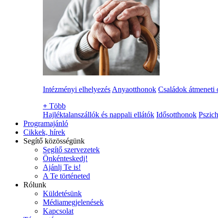
Intézményi elhelyezés
Anyaotthonok
Családok átmeneti 
+
Több
Hajléktalanszállók és nappali ellátók
Idősotthonok
Pszich
Programajánló
Cikkek, hírek
Segítő közösségünk
Segítő szervezetek
Önkénteskedj!
Ajánlj Te is!
A Te történeted
Rólunk
Küldetésünk
Médiamegjelenések
Kapcsolat