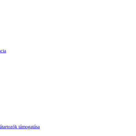
cia
tartozók támogatása