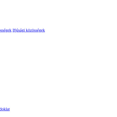
össégek
Ifjúsági közösségek
doklat