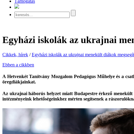
Támogatás
Egyházi iskolák az ukrajnai me
Cikkek, hírek
/
Egyházi iskolák az ukrajnai menekült diákok megsegí
Ebben a cikkben
A Hetvenkét Tanítvány Mozgalom Pedagógus Műhelye és a csatlako
öregdiákjainkat.
Az ukrajnai háborús helyzet miatt Budapestre érkező menekült 
intézményeink lehetőségeinkhez mérten segítsenek a rászorulókn