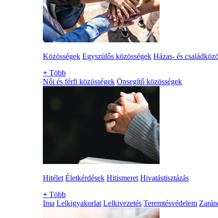
Közösségek
Egyszülős közösségek
Házas- és családköz
+
Több
Női és férfi közösségek
Önsegítő közösségek
Hitélet
Életkérdések
Hitismeret
Hivatástisztázás
+
Több
Ima
Lelkigyakorlat
Lelkivezetés
Teremtésvédelem
Zarán