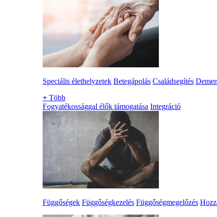
Speciális élethelyzetek
Betegápolás
Családsegítés
Demen
+
Több
Fogyatékossággal élők támogatása
Integráció
Függőségek
Függőségkezelés
Függőségmegelőzés
Hozzá