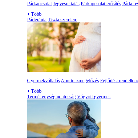
Párkapcsolat
Jegyesoktatás
Párkapcsolat erősítés
Párkere
+
Több
Párterápia
Tiszta szerelem
Gyermekvállalás
Abortuszmegelőzés
Fejlődési rendellen
+
Több
Termékenységtudatosság
Vágyott gyermek