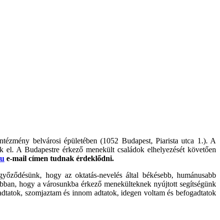
ézmény belvárosi épületében (1052 Budapest, Piarista utca 1.). A
ják el. A Budapestre érkező menekült családok elhelyezését követően
hu
e-mail címen tudnak érdeklődni.
ggyőződésünk, hogy az oktatás-nevelés által békésebb, humánusabb
bban, hogy a városunkba érkező menekülteknek nyújtott segítségünk
 adtatok, szomjaztam és innom adtatok, idegen voltam és befogadtatok