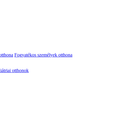
otthona
Fogyatékos személyek otthona
iátriai otthonok