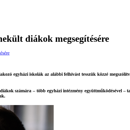
nekült diákok megsegítésére
tésére
zó egyházi iskolák az alábbi felhívást tesszük közzé megszólítva 
diákok számára – több egyházi intézmény együttműködésével – tan
ak.