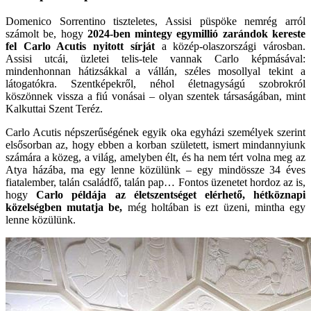
Domenico Sorrentino tiszteletes, Assisi püspöke nemrég arról
számolt be, hogy
2024-ben mintegy egymillió zarándok kereste
fel Carlo Acutis nyitott sírját
a közép-olaszországi városban.
Assisi utcái, üzletei telis-tele vannak Carlo képmásával:
mindenhonnan hátizsákkal a vállán, széles mosollyal tekint a
látogatókra. Szentképekről, néhol életnagyságú szobrokról
köszönnek vissza a fiú vonásai – olyan szentek társaságában, mint
Kalkuttai Szent Teréz.
Carlo Acutis népszerűségének egyik oka egyházi személyek szerint
elsősorban az, hogy ebben a korban született, ismert mindannyiunk
számára a közeg, a világ, amelyben élt, és ha nem tért volna meg az
Atya házába, ma egy lenne közülünk – egy mindössze 34 éves
fiatalember, talán családfő, talán pap… Fontos üzenetet hordoz az is,
hogy
Carlo példája az életszentséget elérhető, hétköznapi
közelségben mutatja be,
még holtában is ezt üzeni, mintha egy
lenne közülünk.