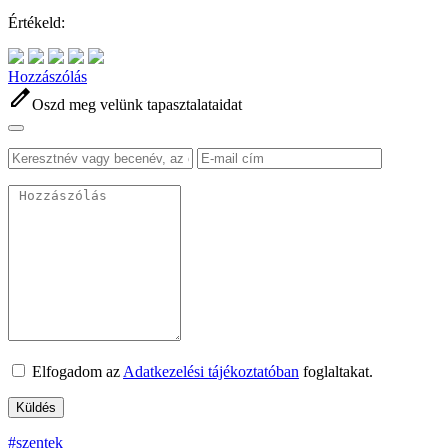
Értékeld:
Hozzászólás
edit
Oszd meg velünk tapasztalataidat
Elfogadom az
Adatkezelési tájékoztatóban
foglaltakat.
#szentek