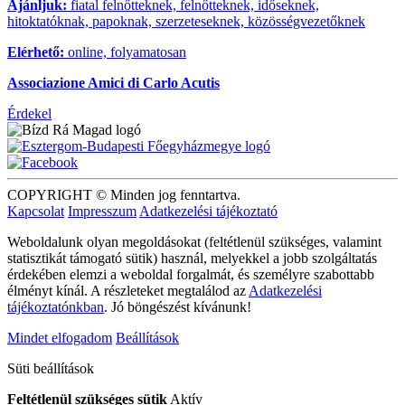
Ajánljuk:
fiatal felnőtteknek, felnőtteknek, időseknek,
hitoktatóknak, papoknak, szerzeteseknek, közösségvezetőknek
Elérhető:
online, folyamatosan
Associazione Amici di Carlo Acutis
Érdekel
COPYRIGHT © Minden jog fenntartva.
Kapcsolat
Impresszum
Adatkezelési tájékoztató
Weboldalunk olyan megoldásokat (feltétlenül szükséges, valamint
statisztikát támogató sütik) használ, melyekkel a jobb szolgáltatás
érdekében elemzi a weboldal forgalmát, és személyre szabottabb
élményt kínál. A részleteket megtalálod az
Adatkezelési
tájékoztatónkban
. Jó böngészést kívánunk!
Mindet elfogadom
Beállítások
Süti beállítások
Feltétlenül szükséges sütik
Aktív