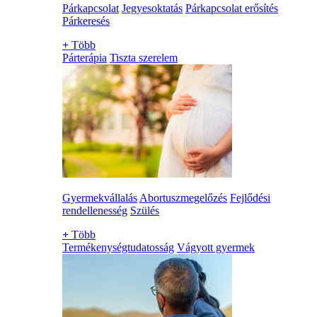
Párkapcsolat
Jegyesoktatás
Párkapcsolat erősítés
Párkeresés
+
Több
Párterápia
Tiszta szerelem
Gyermekvállalás
Abortuszmegelőzés
Fejlődési
rendellenesség
Szülés
+
Több
Termékenységtudatosság
Vágyott gyermek