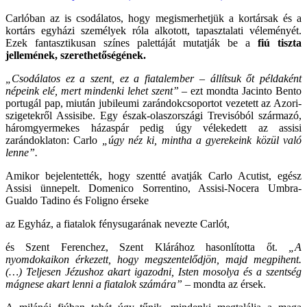
Carlóban az is csodálatos, hogy megismerhetjük a kortársak és a
kortárs egyházi személyek róla alkotott, tapasztalati véleményét.
Ezek fantasztikusan színes palettáját mutatják be a
fiú tiszta
jellemének, szerethetőségének.
„Csodálatos ez a szent, ez a fiatalember – állítsuk őt példaként
népeink elé, mert mindenki lehet szent”
– ezt mondta Jacinto Bento
portugál pap, miután jubileumi zarándokcsoportot vezetett az Azori-
szigetekről Assisibe. Egy észak-olaszországi Trevisóból származó,
háromgyermekes házaspár pedig úgy vélekedett az assisi
zarándoklaton: Carlo
„úgy néz ki, mintha a gyerekeink közül való
lenne”.
Amikor bejelentették, hogy szentté avatják Carlo Acutist, egész
Assisi ünnepelt. Domenico Sorrentino, Assisi-Nocera Umbra-
Gualdo Tadino és Foligno érseke
az Egyház, a fiatalok fénysugarának nevezte Carlót,
és Szent Ferenchez, Szent Klárához hasonlította őt.
„A
nyomdokaikon érkezett, hogy megszentelődjön, majd megpihent.
(…) Teljesen Jézushoz akart igazodni, Isten mosolya és a szentség
mágnese akart lenni a fiatalok számára”
– mondta az érsek.