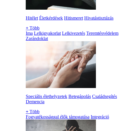
Hitélet
Életkérdések
Hitismeret
Hivatástisztázás
+
Több
Ima
Lelkigyakorlat
Lelkivezetés
Teremtésvédelem
Zarándoklat
Speciális élethelyzetek
Betegápolás
Családsegítés
Demencia
+
Több
Fogyatékossággal élők támogatása
Integráció