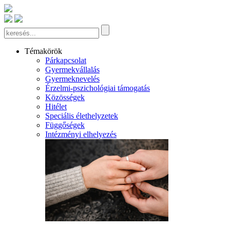
Témakörök
Párkapcsolat
Gyermekvállalás
Gyermeknevelés
Érzelmi-pszichológiai támogatás
Közösségek
Hitélet
Speciális élethelyzetek
Függőségek
Intézményi elhelyezés