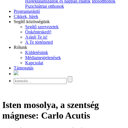
Hajléktalanszállók és nappali ellátók
Idősotthonok
Pszichiátriai otthonok
Programajánló
Cikkek, hírek
Segítő közösségünk
Segítő szervezetek
Önkénteskedj!
Ajánlj Te is!
A Te történeted
Rólunk
Küldetésünk
Médiamegjelenések
Kapcsolat
Támogatás
Isten mosolya, a szentség
mágnese: Carlo Acutis