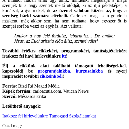
A milánói fiúban tehát úgy tűnik, mindenki megtalálja a maga
szentjét: ki a nagy szentek méltó utódját, ki az ifjú példaképet, a
kortársat, a gyermeket, de
az üzenet valóban közös: az, hogy a
szentség bárki számára elérhető.
Carlo ezt maga sem gondolta
másként, még akkor sem, ha nem tudhatta, hogy egyszer őt is
szentjei sorába veszi az egyház. Azt vallotta:
Amikor a nap felé fordulsz, lebarnulsz… De amikor
Jézus, az Eucharisztia előtt állsz, szentté válsz!
További értékes cikkekért, programokért, tanúságtételekért
iratkozz fel havi hírlevelünkre
itt
!
Élj a cikkünk alatt található támogató lehetőségekkel,
kapcsolódj be
programjainkba, kurzusainkba
és nyerj
inspirációt további
cikkeinkből
!
Forrás:
Bízd Rá Magad Média
Képek forrása:
carloacutis.com, Vatican News
Szerző:
Mészáros Erika
Letölthető anyagok:
Iratkozz fel hírlevelünkre
Támogasd Szolgálatunkat
Oszd meg: