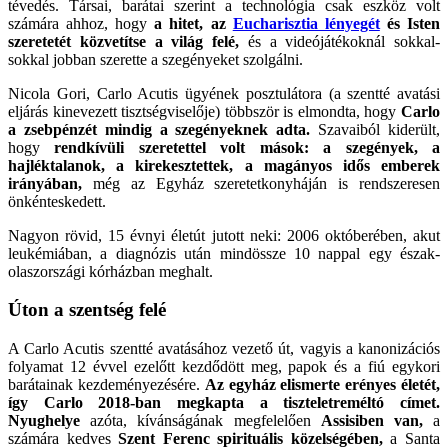
tévedés. Társai, barátai szerint a technológia csak eszköz volt
számára ahhoz, hogy
a hitet, az
Eucharisztia lényegét
és Isten
szeretetét közvetítse a világ felé,
és a videójátékoknál sokkal-
sokkal jobban szerette a szegényeket szolgálni.
Nicola Gori, Carlo Acutis ügyének posztulátora (a szentté avatási
eljárás kinevezett tisztségviselője) többször is elmondta, hogy
Carlo
a zsebpénzét mindig a szegényeknek adta.
Szavaiból kiderült,
hogy
rendkívüli szeretettel volt mások: a szegények, a
hajléktalanok, a kirekesztettek, a magányos idős emberek
irányában,
még az Egyház szeretetkonyháján is rendszeresen
önkénteskedett.
Nagyon rövid, 15 évnyi életút jutott neki: 2006 októberében, akut
leukémiában, a diagnózis után mindössze 10 nappal egy észak-
olaszországi kórházban meghalt.
Úton a szentség felé
A Carlo Acutis szentté avatásához vezető út, vagyis a kanonizációs
folyamat 12 évvel ezelőtt kezdődött meg, papok és a fiú egykori
barátainak kezdeményezésére.
Az egyház elismerte erényes életét,
így Carlo 2018-ban megkapta a tiszteletreméltó címet.
Nyughelye
azóta, kívánságának megfelelően
Assisiben
van,
a
számára kedves
Szent Ferenc spirituális közelségében,
a Santa