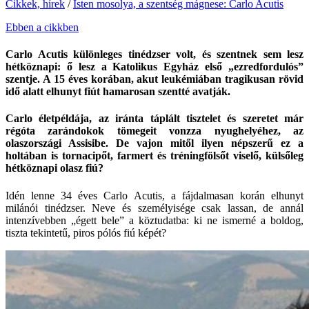
Cikkek, hírek
/
Isten mosolya, a szentség mágnese: Carlo Acutis
Ebben a cikkben
Carlo Acutis különleges tinédzser volt, és szentnek sem lesz
hétköznapi: ő lesz a Katolikus Egyház első „ezredfordulós”
szentje. A 15 éves korában, akut leukémiában tragikusan rövid
idő alatt elhunyt fiút hamarosan szentté avatják.
Carlo életpéldája, az iránta táplált tisztelet és szeretet már
régóta zarándokok tömegeit vonzza nyughelyéhez, az
olaszországi Assisibe. De vajon mitől ilyen népszerű ez a
holtában is tornacipőt, farmert és tréningfölsőt viselő, külsőleg
hétköznapi olasz fiú?
Idén lenne 34 éves Carlo Acutis, a fájdalmasan korán elhunyt
milánói tinédzser. Neve és személyisége csak lassan, de annál
intenzívebben „égett bele” a köztudatba: ki ne ismerné a boldog,
tiszta tekintetű, piros pólós fiú képét?