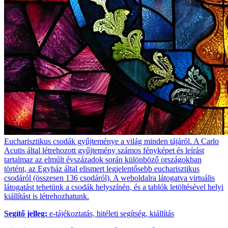
Eucharisztikus csodák gyűjteménye a világ minden tájáról. A Carlo
Acutis által létrehozott gyűjtemény számos fényképet és leírást
tartalmaz az elmúlt évszázadok során különböző országokban
történt, az Egyház által elismert legjelentősebb eucharisztikus
csodáról (összesen 136 csodáról). A weboldalra látogatva virtuális
látogatást tehetünk a csodák helyszínén, és a tablók letöltésével helyi
kiállítást is létrehozhatunk.
Segítő jelleg:
e-tájékoztatás, hitéleti segítség, kiállítás