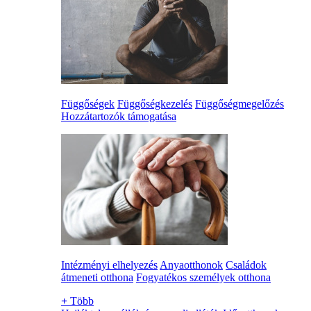
Függőségek
Függőségkezelés
Függőségmegelőzés
Hozzátartozók támogatása
Intézményi elhelyezés
Anyaotthonok
Családok
átmeneti otthona
Fogyatékos személyek otthona
+
Több