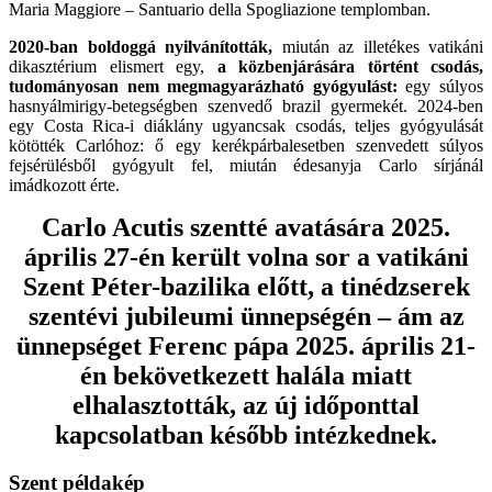
Maria Maggiore – Santuario della Spogliazione templomban.
2020-ban boldoggá nyilvánították,
miután az illetékes vatikáni
dikasztérium elismert egy,
a közbenjárására történt csodás,
tudományosan nem megmagyarázható gyógyulást:
egy súlyos
hasnyálmirigy-betegségben szenvedő brazil gyermekét. 2024-ben
egy Costa Rica-i diáklány ugyancsak csodás, teljes gyógyulását
kötötték Carlóhoz: ő egy kerékpárbalesetben szenvedett súlyos
fejsérülésből gyógyult fel, miután édesanyja Carlo sírjánál
imádkozott érte.
Carlo Acutis szentté avatására 2025.
április 27-én került volna sor a vatikáni
Szent Péter-bazilika előtt, a tinédzserek
szentévi jubileumi ünnepségén – ám az
ünnepséget Ferenc pápa 2025. április 21-
én bekövetkezett halála miatt
elhalasztották, az új időponttal
kapcsolatban később intézkednek.
Szent példakép