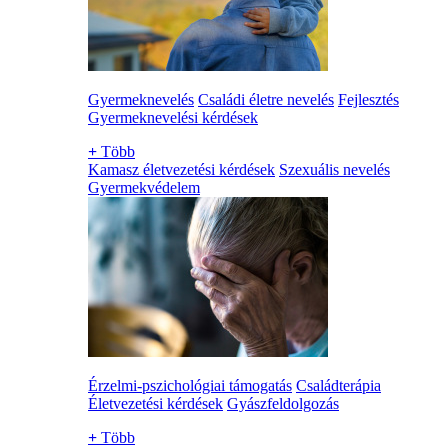
Gyermeknevelés
Családi életre nevelés
Fejlesztés
Gyermeknevelési kérdések
+
Több
Kamasz életvezetési kérdések
Szexuális nevelés
Gyermekvédelem
Érzelmi-pszichológiai támogatás
Családterápia
Életvezetési kérdések
Gyászfeldolgozás
+
Több