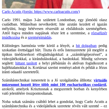
Carlo Acutis (forrás: https://www.carloacutis.com/)
Carlo 1991. május 3-án született Londonban, egy jómódú olasz
családban. Milánóban nevelkedett; hite azután kezdett el igazán
mélyülni, hogy hétévesen részesült az elsőáldozás szentségében.
Attól fogva minden napjának része lett a szentmise, a
rózsafüzér
imádkozása
és a
szentségimádás
.
Különleges harmónia vette körül a lényét, a
hit dolgaiban
pedig
szokatlan érettséggel bírt. Tiszta és erős Istenszeretete jól megfért a
tipikus tinédzserkori elfoglaltságokkal: a „számítógépezéssel”, a
videojátékokkal, a kirándulásokkal, a barátokkal. Mindig szívesen
segített:
hittant tanított
a helyi plébánián és aktívan foglalkozott a
hajléktalanokkal is. Kortársai szerint reményt adott és példát a Jézus
iránti odaadó szeretetről.
Számítástechnikai ismereteit is a Jó szolgálatába állította:
virtuális
múzeumot hozott létre több mint 100
eucharisztikus csodáról
,
azokról, amelyek Krisztusnak a megszentelt borban és kenyérben
való jelenlétére összpontosítanak.
Noha sokak számára csábító lehet a gondolat, hogy Carlo Acutis a
számítástechnika és a videójátékok szeretete révén vált szentté – ez