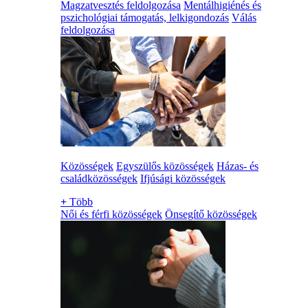
Magzatvesztés feldolgozása
Mentálhigiénés és
pszichológiai támogatás, lelkigondozás
Válás
feldolgozása
Közösségek
Egyszülős közösségek
Házas- és
családközösségek
Ifjúsági közösségek
+
Több
Női és férfi közösségek
Önsegítő közösségek