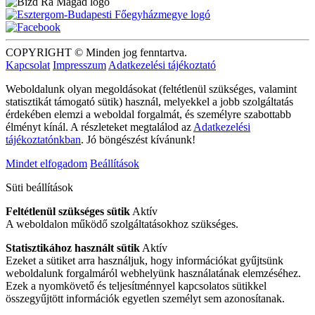
COPYRIGHT © Minden jog fenntartva.
Kapcsolat
Impresszum
Adatkezelési tájékoztató
Weboldalunk olyan megoldásokat (feltétlenül szükséges, valamint
statisztikát támogató sütik) használ, melyekkel a jobb szolgáltatás
érdekében elemzi a weboldal forgalmát, és személyre szabottabb
élményt kínál. A részleteket megtalálod az
Adatkezelési
tájékoztatónkban
. Jó böngészést kívánunk!
Mindet elfogadom
Beállítások
Süti beállítások
Feltétlenül szükséges sütik
Aktív
A weboldalon működő szolgáltatásokhoz szükséges.
Statisztikához használt sütik
Aktív
Ezeket a sütiket arra használjuk, hogy információkat gyűjtsünk
weboldalunk forgalmáról webhelyünk használatának elemzéséhez.
Ezek a nyomkövető és teljesítménnyel kapcsolatos sütikkel
összegyűjtött információk egyetlen személyt sem azonosítanak.