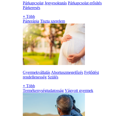
Párkapcsolat
Jegyesoktatás
Párkapcsolat erősítés
Párkeresés
+
Több
Párterápia
Tiszta szerelem
Gyermekvállalás
Abortuszmegelőzés
Fejlődési
rendellenesség
Szülés
+
Több
Termékenységtudatosság
Vágyott gyermek