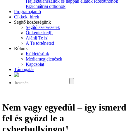
Hajléktalanszállók és nappali ellátók
Idősotthonok
Pszichiátriai otthonok
Programajánló
Cikkek, hírek
Segítő közösségünk
Segítő szervezetek
Önkénteskedj!
Ajánlj Te is!
A Te történeted
Rólunk
Küldetésünk
Médiamegjelenések
Kapcsolat
Támogatás
Nem vagy egyedül – így ismerd
fel és győzd le a
cyberbullyingot!