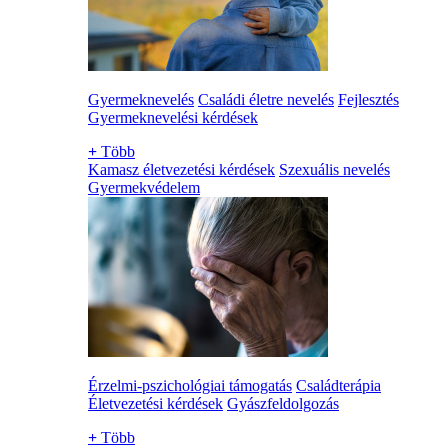
Gyermeknevelés
Családi életre nevelés
Fejlesztés
Gyermeknevelési kérdések
+
Több
Kamasz életvezetési kérdések
Szexuális nevelés
Gyermekvédelem
Érzelmi-pszichológiai támogatás
Családterápia
Életvezetési kérdések
Gyászfeldolgozás
+
Több