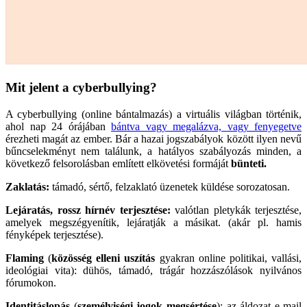
Mit jelent a cyberbullying?
A cyberbullying (online bántalmazás) a virtuális világban történik,
ahol nap 24 órájában
bántva vagy megalázva, vagy fenyegetve
érezheti magát az ember. Bár a hazai jogszabályok között ilyen nevű
bűncselekményt nem találunk, a hatályos szabályozás minden, a
következő felsorolásban említett elkövetési formáját
bünteti.
Zaklatás:
támadó, sértő, felzaklató üzenetek küldése sorozatosan.
Lejáratás, rossz hírnév terjesztése:
valótlan pletykák terjesztése,
amelyek megszégyenítik, lejáratják a másikat. (akár pl. hamis
fényképek terjesztése).
Flaming
(
közösség elleni uszítás
gyakran online politikai, vallási,
ideológiai vita): dühös, támadó, trágár hozzászólások nyilvános
fórumokon.
Identitáslopás
(
személyiségi jogok megsértése
): az áldozat e-mail