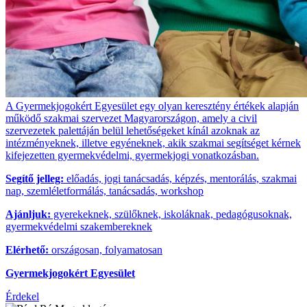
A Gyermekjogokért Egyesület egy olyan keresztény értékek alapján
működő szakmai szervezet Magyarországon, amely a civil
szervezetek palettáján belül lehetőségeket kínál azoknak az
intézményeknek, illetve egyéneknek, akik szakmai segítséget kérnek
kifejezetten gyermekvédelmi, gyermekjogi vonatkozásban.
Segítő jelleg:
előadás, jogi tanácsadás, képzés, mentorálás, szakmai
nap, szemléletformálás, tanácsadás, workshop
Ajánljuk:
gyerekeknek, szülőknek, iskoláknak, pedagógusoknak,
gyermekvédelmi szakembereknek
Elérhető:
országosan, folyamatosan
Gyermekjogokért Egyesület
Érdekel