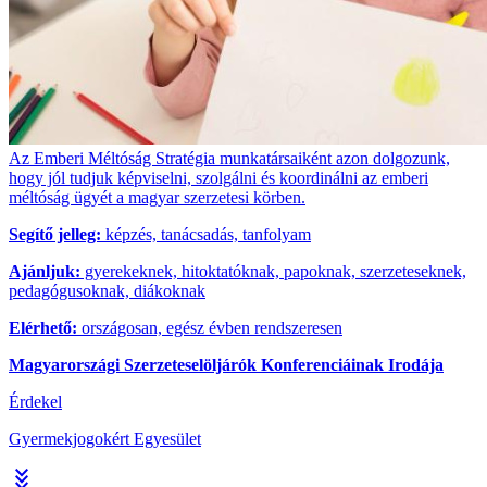
Az Emberi Méltóság Stratégia munkatársaiként azon dolgozunk,
hogy jól tudjuk képviselni, szolgálni és koordinálni az emberi
méltóság ügyét a magyar szerzetesi körben.
Segítő jelleg:
képzés, tanácsadás, tanfolyam
Ajánljuk:
gyerekeknek, hitoktatóknak, papoknak, szerzeteseknek,
pedagógusoknak, diákoknak
Elérhető:
országosan, egész évben rendszeresen
Magyarországi Szerzeteselöljárók Konferenciáinak Irodája
Érdekel
Gyermekjogokért Egyesület
stat_minus_3