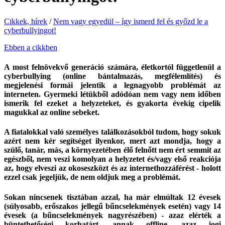
Cikkek, hírek
/
Nem vagy egyedül – így ismerd fel és győzd le a
cyberbullyingot!
Ebben a cikkben
A most felnövekvő generáció számára, életkortól függetlenül a
cyberbullying (online bántalmazás, megfélemlítés) és
megjelenési formái jelentik a legnagyobb problémát az
interneten. Gyermeki létükből adódóan nem vagy nem időben
ismerik fel ezeket a helyzeteket, és gyakorta évekig cipelik
magukkal az online sebeket.
A fiatalokkal való személyes találkozásokból tudom, hogy sokuk
azért nem kér segítséget ilyenkor, mert azt mondja, hogy a
szülő, tanár, más, a környezetében élő felnőtt nem ért semmit az
egészből, nem veszi komolyan a helyzetet és/vagy első reakciója
az, hogy elveszi az okoseszközt és az internethozzáférést - holott
ezzel csak jegeljük, de nem oldjuk meg a problémát.
Sokan nincsenek tisztában azzal, ha már elmúltak 12 évesek
(súlyosabb, erőszakos jellegű bűncselekmények esetén) vagy 14
évesek (a bűncselekmények nagyrészében) - azaz elérték a
büntethetőségi korhatárt, annak offline, azaz jogi