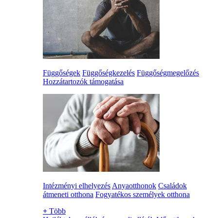
Függőségek
Függőségkezelés
Függőségmegelőzés
Hozzátartozók támogatása
Intézményi elhelyezés
Anyaotthonok
Családok
átmeneti otthona
Fogyatékos személyek otthona
+
Több