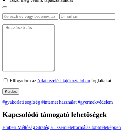
Oszd meg velünk tapasztalataidat
Elfogadom az
Adatkezelési tájékoztatóban
foglaltakat.
#gyakorlati segítség
#internet használat
#gyermekvédelem
Kapcsolódó támogató lehetőségek
Emberi Méltóság Stratégia - szemléletformálás többféleképpen