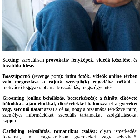
Sexting:
szexuálisan
provokatív fényképek, videók készítése, és
továbbküldése.
Bosszúpornó
(revenge porn):
intim fotók, videók online térben
való megosztása a rajtuk szereplő(k) engedélye nélkül,
a
motiváció leggyakrabban a bosszúállás, megszégyenítés.
Grooming (online behálózás, becserkészés):
a
felnőtt elkövető
bókokkal, ajándékokkal, dicséretekkel halmozza el a gyereket
vagy serdülő fiatalt
azzal a céllal, hogy a bizalmába férkőzve intim,
személyes információkat, szexuális tartalmakat, szolgáltatásokat
kapjon.
Catfishing (elcsábítás, romantikus csalás):
olyan ismerkedési
folyamat, ami leggyakrabban gyerekeket vagy sebezhető,