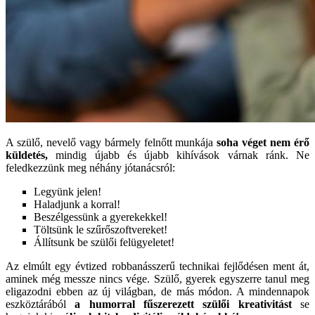
A szülő, nevelő vagy bármely felnőtt munkája
soha véget nem érő
küldetés,
mindig újabb és újabb kihívások várnak ránk. Ne
feledkezzünk meg néhány jótanácsról:
Legyünk jelen!
Haladjunk a korral!
Beszélgessünk a gyerekekkel!
Töltsünk le szűrőszoftvereket!
Állítsunk be szülői felügyeletet!
Az elmúlt egy évtized robbanásszerű technikai fejlődésen ment át,
aminek még messze nincs vége. Szülő, gyerek egyszerre tanul meg
eligazodni ebben az új világban, de más módon. A mindennapok
eszköztárából
a humorral fűszerezett szülői kreativitást
se