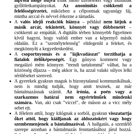
álprofil mögé bújva
írnak bántó üzeneteket vagy indítanak
gyűlöletkampányokat.
Az anonimitás csökkenti a
felelősségérzetet,
miközben a célpontnak ugyanúgy fáj,
mintha arccal és névvel érkezne a támadás.
A
valós idejű reakciók hiánya
– például
nem látjuk a
másik arcát, tekintetét, könnyét vagy döbbenetét
–
csökkenti az empátiát. A digitális térben könnyebb figyelmen
kívül hagyni, hogy valódi ember van a képernyő másik
oldalán. Ez a "személytelenség" elidegeníti a feleket, és
megkönnyíti a kegyetlenkedést.
A
csoportnyomás és a "lájkvadászat" torzíthatja a
fiatalok ítélőképességét.
Egy gúnyos komment vagy
megalázó mém könnyen "trendi tartalommá" válhat, ha a
közösség díjazza – még akkor is, ha azzal valaki súlyos lelki
sérüléseket szenved.
A gyerekek gyakran maguk is bizonytalanul kommunikálnak,
nem is mindig tudják, hogy amit tesznek, az már
bántalmazásnak számít.
Az irónia, a poén vagy a
szarkazmus határai nem egyértelműek mindenki
számára.
Van, aki csak "viccel", de máson az a vicc mély
sebet ejt.
A félelem attól, hogy kilógnak a sorból, gyakran
visszatartja
őket attól, hogy kiálljanak az áldozatokért vagy hogy
szembemenjenek a bántalmazóval.
A hallgatás, a szemlélő
szerepe azonban a bántalmazás fenntartásához járul hozzá.