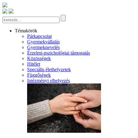
Témakörök
Párkapcsolat
Gyermekvállalás
Gyermeknevelés
Érzelmi-pszichológiai támogatás
Közösségek
Hitélet
Speciális élethelyzetek
Függőségek
Intézményi elhelyezés