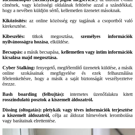
címének, vagy közösségi oldalának feltörése azzal a szándékkal,
hogy a nevében küldjön sértő, kellemetlen üzenetet másoknak.
Kiközösítés:
az online közösség egy tagjának a csoportból való
kirekesztése.
Kibeszélés:
titkok megosztása,
személyes információk
nyilvánosságra hozása
, elküldése.
Becsapás:
a másik becsapása,
kellemetlen vagy intim információk
kicsalása majd megosztása.
Cyber Stalking:
fenyegető, megfélemlítő üzenetek küldése, a másik
online szokásainak megfigyelése és ezek felhasználása
félelemkeltésre, hogy a másik a saját biztonságát veszélyeztetve
érezze.
Bash boarding (felbujtás):
internetes üzenőfalakra kitett
rosszindulatú posztok a kiszemelt áldozatról.
Dissing (oltogatás):
pletykák vagy téves információk terjesztése
a kiszemelt áldozatról,
célja az áldozat hírnevének lerombolása
vagy barátainak elrettentése.