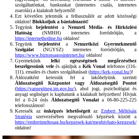
szolgáltatónkat, bankunkat (internetes csalás, internetes
zsarolás) a kialakult helyzetről!
Ezt követően jelentsük a felhasználót az adott közösségi
oldalon!
Blokkoljuk a bántalmazót!
Tegyünk
bejelentést
a
Nemzeti Média- és Hírközlési
Hatóság
(NMHH) internetes forródrótján, a
https://internethotline.hu
oldalon!
Tegyünk
bejelentést
a
Nemzetközi Gyermekmentő
Szolgálat
(NGYSZ) internetes forródrótján, a
https://www.biztonsagosinternet.hu/
oldalon!
Gyermekünk
lelki egészségének megőrzéséhez
beszélgessünk vele
és ajánljuk a
Kék Vonal
telefonos (116-
111), emailes és chates szolgáltatásait (
https://kek-vonal.hu/
)!
Áldozatként keressük fel a lakóhelyünk szerinti
Áldozatsegítő Központot vagy Áldozatsegítő Pontot
(
https://vansegitseg.im.gov.hu/
), ahol jogi, pszichológiai és
anyagi segítséget is kaphatunk a kialakult helyzetben! Hívjuk
fel a 0-24 órás
Áldozatsegítő Vonalat
a 06-80-225-225
telefonszámon!
Keressék az
önképzés lehetőségeit
az
Emberi Méltóság
Stratégia
szervezésében megvalósuló képzések között a
https://emberimeltosag.hu/kepzesek-kat/meghivhato-kepzesek/
oldalon!