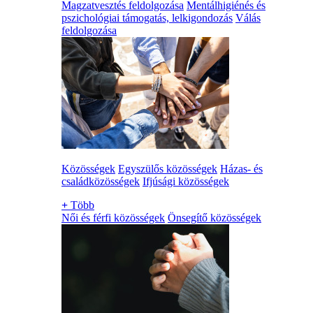
Magzatvesztés feldolgozása
Mentálhigiénés és
pszichológiai támogatás, lelkigondozás
Válás
feldolgozása
Közösségek
Egyszülős közösségek
Házas- és
családközösségek
Ifjúsági közösségek
+
Több
Női és férfi közösségek
Önsegítő közösségek