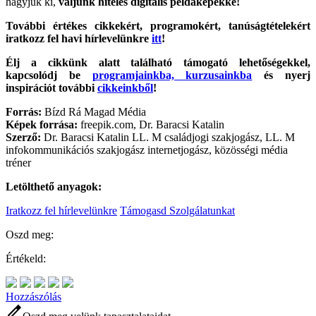
hagyjuk ki,
váljunk hiteles digitális példaképekké!
További értékes cikkekért, programokért, tanúságtételekért
iratkozz fel havi hírlevelünkre
itt
!
Élj a cikkünk alatt található támogató lehetőségekkel,
kapcsolódj be
programjainkba, kurzusainkba
és nyerj
inspirációt további
cikkeinkből
!
Forrás:
Bízd Rá Magad Média
Képek forrása:
freepik.com, Dr. Baracsi Katalin
Szerző:
Dr. Baracsi Katalin LL. M családjogi szakjogász, LL. M
infokommunikációs szakjogász internetjogász, közösségi média
tréner
Letölthető anyagok:
Iratkozz fel hírlevelünkre
Támogasd Szolgálatunkat
Oszd meg:
Értékeld:
Hozzászólás
edit