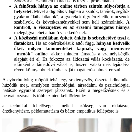
Sokszor a "csendben maradás" is része a problémának.
A felnőttek hiánya az online térben szintén súlyosbítja a
helyzetet.
Mivel a digitális világban a szülők, tanárok, segítők
gyakran "láthatatlanok", a gyerekek úgy érezhetik, nincsenek
szabályok, és következményekkel sem kell számolniuk.
A
kontroll, a visszajelzés és az érzelmi támogatás hiánya
melegágya lehet a bántó viselkedésnek.
A közösségi médiában épített énkép is sebezhetővé teszi a
fiatalokat.
Ha az önértékelésük attól függ,
hányan kedvelik
őket, milyen kommenteket kapnak, vagy mennyire
"menők" online,
akkor minden támadás a személyiségük
alapjait éri el. Ez fokozza az áldozattá válás kockázatát, de
időnként a támadóvá válást is, hiszen valaki más lejáratása
révén könnyebbnek tűnhet saját magát erősebbnek érezni.
A cyberbullying mögött tehát egy soktényezős, összetett dinamika
húzódik meg, amelyben technológiai, társadalmi és pszichológiai
hatások egyaránt szerepet játszanak. Ezért a megelőzésnek és a
beavatkozásnak is több szinten kell történnie:
a technikai lehetőségek mellett szükség van oktatásra,
érzékenyítésre, példamutatásra és bátor, empatikus fellépésre is.