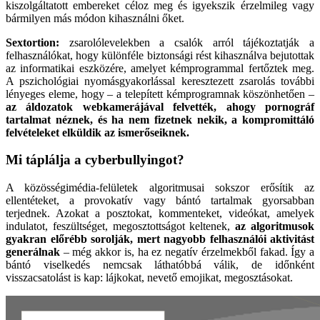
kiszolgáltatott embereket céloz meg és igyekszik érzelmileg vagy
bármilyen más módon kihasználni őket.
Sextortion:
zsarolólevelekben a csalók arról tájékoztatják a
felhasználókat, hogy különféle biztonsági rést kihasználva bejutottak
az informatikai eszközére, amelyet kémprogrammal fertőztek meg.
A pszichológiai nyomásgyakorlással keresztezett zsarolás további
lényeges eleme, hogy – a telepített kémprogramnak köszönhetően –
az áldozatok webkamerájával felvették, ahogy pornográf
tartalmat néznek, és ha nem fizetnek nekik, a kompromittáló
felvételeket elküldik az ismerőseiknek.
Mi táplálja a cyberbullyingot?
A közösségimédia-felületek algoritmusai sokszor erősítik az
ellentéteket, a provokatív vagy bántó tartalmak gyorsabban
terjednek. Azokat a posztokat, kommenteket, videókat, amelyek
indulatot, feszültséget, megosztottságot keltenek,
az algoritmusok
gyakran előrébb sorolják, mert nagyobb felhasználói aktivitást
generálnak
– még akkor is, ha ez negatív érzelmekből fakad. Így a
bántó viselkedés nemcsak láthatóbbá válik, de időnként
visszacsatolást is kap: lájkokat, nevető emojikat, megosztásokat.