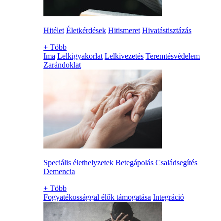
Hitélet
Életkérdések
Hitismeret
Hivatástisztázás
+
Több
Ima
Lelkigyakorlat
Lelkivezetés
Teremtésvédelem
Zarándoklat
Speciális élethelyzetek
Betegápolás
Családsegítés
Demencia
+
Több
Fogyatékossággal élők támogatása
Integráció