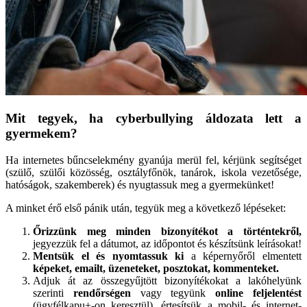
Mit tegyek, ha cyberbullying áldozata lett a
gyermekem?
Ha internetes bűncselekmény gyanúja merül fel, kérjünk segítséget
(szülő, szülői közösség, osztályfőnök, tanárok, iskola vezetősége,
hatóságok, szakemberek) és nyugtassuk meg a gyermekünket!
A minket érő első pánik után, tegyük meg a következő lépéseket:
Őrizzünk meg minden bizonyítékot a történtekről,
jegyezzük fel a dátumot, az időpontot és készítsünk leírásokat!
Mentsük el és nyomtassuk ki
a képernyőről elmentett
képeket, emailt, üzeneteket, posztokat, kommenteket.
Adjuk át az összegyűjtött bizonyítékokat a lakóhelyünk
szerinti
rendőrségen
vagy tegyünk
online feljelentést
(ügyfélkapu+-on keresztül), értesítsük a mobil- és internet-