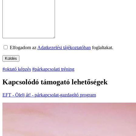
Elfogadom az
Adatkezelési tájékoztatóban
foglaltakat.
#oktató képzés
#párkapcsolati tréning
Kapcsolódó támogató lehetőségek
EFT - Ölelj át! - párkapcsolat-gazdagító program