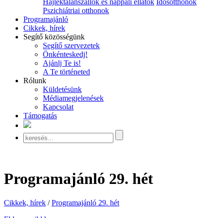
Hajléktalanszállók és nappali ellátók
Idősotthonok
Pszichiátriai otthonok
Programajánló
Cikkek, hírek
Segítő közösségünk
Segítő szervezetek
Önkénteskedj!
Ajánlj Te is!
A Te történeted
Rólunk
Küldetésünk
Médiamegjelenések
Kapcsolat
Támogatás
Programajánló 29. hét
Cikkek, hírek
/
Programajánló 29. hét