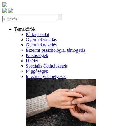
Témakörök
Párkapcsolat
Gyermekvállalás
Gyermeknevelés
Érzelmi-pszichológiai támogatás
Közösségek
Hitélet
Speciális élethelyzetek
Függőségek
Intézményi elhelyezés