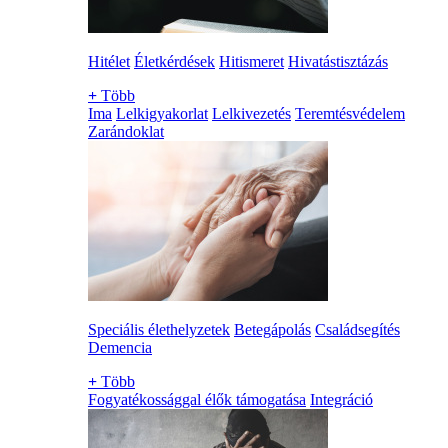
Hitélet
Életkérdések
Hitismeret
Hivatástisztázás
+
Több
Ima
Lelkigyakorlat
Lelkivezetés
Teremtésvédelem
Zarándoklat
Speciális élethelyzetek
Betegápolás
Családsegítés
Demencia
+
Több
Fogyatékossággal élők támogatása
Integráció