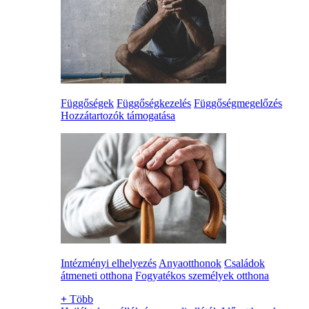
Függőségek
Függőségkezelés
Függőségmegelőzés
Hozzátartozók támogatása
Intézményi elhelyezés
Anyaotthonok
Családok
átmeneti otthona
Fogyatékos személyek otthona
+
Több