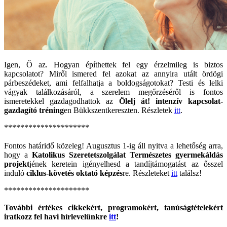
Igen, Ő az. Hogyan építhettek fel egy érzelmileg is biztos
kapcsolatot? Miről ismered fel azokat az annyira utált ördögi
párbeszédeket, ami felfalhatja a boldogságotokat? Testi és lelki
vágyak találkozásáról, a szerelem megőrzéséről is fontos
ismeretekkel gazdagodhattok az
Ölelj át! intenzív kapcsolat-
gazdagító tréning
en Bükkszentkereszten. Részletek
itt
.
*********************
Fontos határidő közeleg! Augusztus 1-ig áll nyitva a lehetőség arra,
hogy a
Katolikus Szeretetszolgálat Természetes gyermekáldás
projekt
jének keretein igényelhesd a tandíjtámogatást az ősszel
induló
ciklus-követés oktató képzés
re. Részleteket
itt
találsz!
*********************
További értékes cikkekért, programokért, tanúságtételekért
iratkozz fel havi hírlevelünkre
itt
!