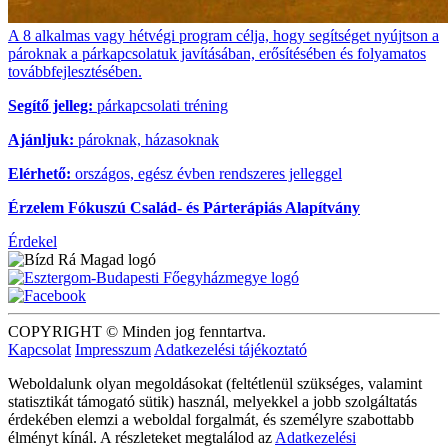
A 8 alkalmas vagy hétvégi program célja, hogy segítséget nyújtson a
pároknak a párkapcsolatuk javításában, erősítésében és folyamatos
továbbfejlesztésében.
Segítő jelleg:
párkapcsolati tréning
Ajánljuk:
pároknak, házasoknak
Elérhető:
országos, egész évben rendszeres jelleggel
Érzelem Fókuszú Család- és Párterápiás Alapítvány
Érdekel
COPYRIGHT © Minden jog fenntartva.
Kapcsolat
Impresszum
Adatkezelési tájékoztató
Weboldalunk olyan megoldásokat (feltétlenül szükséges, valamint
statisztikát támogató sütik) használ, melyekkel a jobb szolgáltatás
érdekében elemzi a weboldal forgalmát, és személyre szabottabb
élményt kínál. A részleteket megtalálod az
Adatkezelési