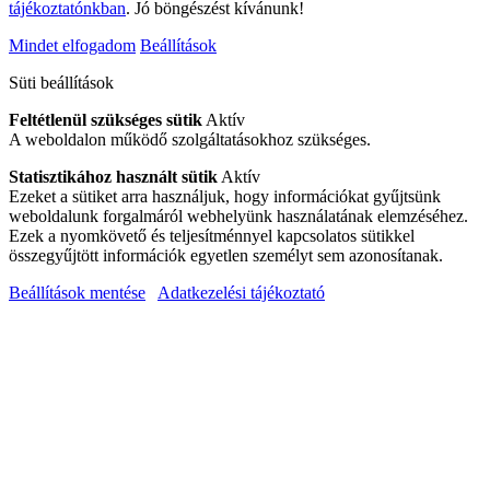
tájékoztatónkban
. Jó böngészést kívánunk!
Mindet elfogadom
Beállítások
Süti beállítások
Feltétlenül szükséges sütik
Aktív
A weboldalon működő szolgáltatásokhoz szükséges.
Statisztikához használt sütik
Aktív
Ezeket a sütiket arra használjuk, hogy információkat gyűjtsünk
weboldalunk forgalmáról webhelyünk használatának elemzéséhez.
Ezek a nyomkövető és teljesítménnyel kapcsolatos sütikkel
összegyűjtött információk egyetlen személyt sem azonosítanak.
Beállítások mentése
Adatkezelési tájékoztató