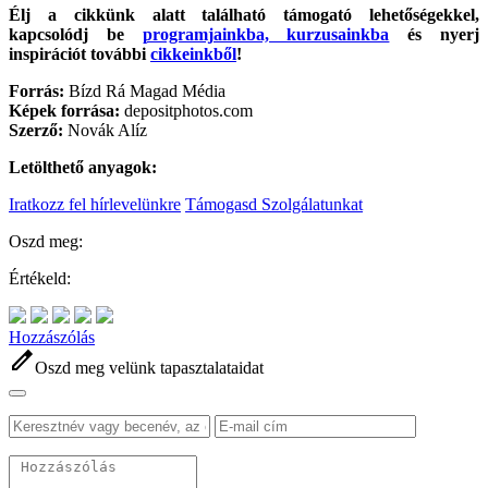
Élj a cikkünk alatt található támogató lehetőségekkel,
kapcsolódj be
programjainkba, kurzusainkba
és nyerj
inspirációt további
cikkeinkből
!
Forrás:
Bízd Rá Magad Média
Képek forrása:
depositphotos.com
Szerző:
Novák Alíz
Letölthető anyagok:
Iratkozz fel hírlevelünkre
Támogasd Szolgálatunkat
Oszd meg:
Értékeld:
Hozzászólás
edit
Oszd meg velünk tapasztalataidat