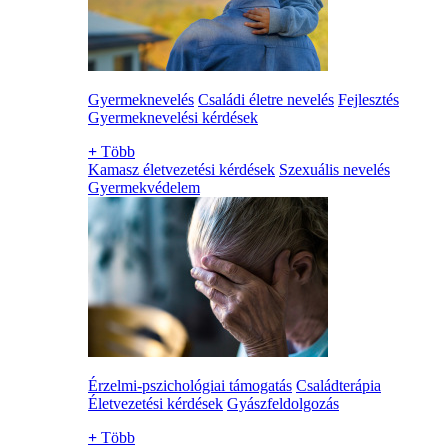
Gyermeknevelés
Családi életre nevelés
Fejlesztés
Gyermeknevelési kérdések
+
Több
Kamasz életvezetési kérdések
Szexuális nevelés
Gyermekvédelem
Érzelmi-pszichológiai támogatás
Családterápia
Életvezetési kérdések
Gyászfeldolgozás
+
Több