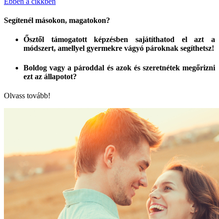
Ebben a cikkben
Segítenél másokon, magatokon?
Ősztől támogatott képzésben sajátíthatod el azt a
módszert, amellyel gyermekre vágyó pároknak segíthetsz!
Boldog vagy a pároddal és azok és szeretnétek megőrizni
ezt az állapotot?
Olvass tovább!