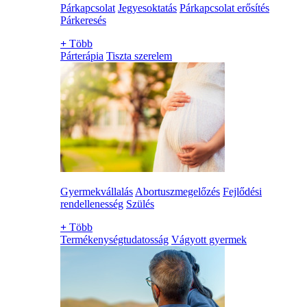
Párkapcsolat
Jegyesoktatás
Párkapcsolat erősítés
Párkeresés
+
Több
Párterápia
Tiszta szerelem
Gyermekvállalás
Abortuszmegelőzés
Fejlődési
rendellenesség
Szülés
+
Több
Termékenységtudatosság
Vágyott gyermek