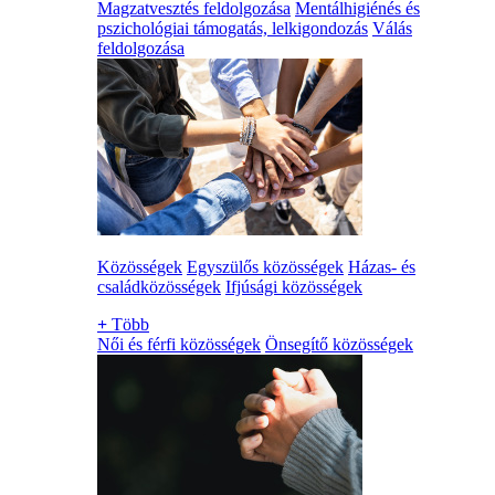
Magzatvesztés feldolgozása
Mentálhigiénés és
pszichológiai támogatás, lelkigondozás
Válás
feldolgozása
Közösségek
Egyszülős közösségek
Házas- és
családközösségek
Ifjúsági közösségek
+
Több
Női és férfi közösségek
Önsegítő közösségek