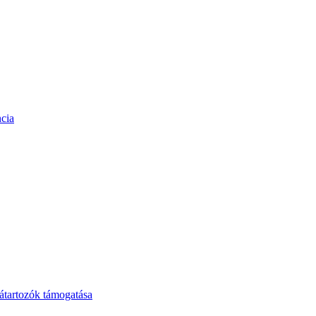
cia
tartozók támogatása