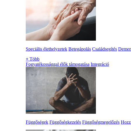
Speciális élethelyzetek
Betegápolás
Családsegítés
Demen
+
Több
Fogyatékossággal élők támogatása
Integráció
Függőségek
Függőségkezelés
Függőségmegelőzés
Hozzá