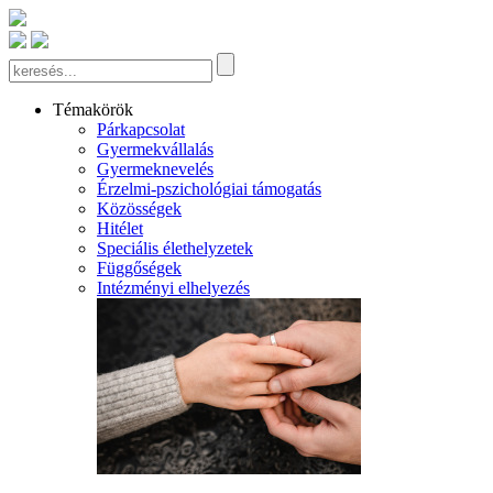
Témakörök
Párkapcsolat
Gyermekvállalás
Gyermeknevelés
Érzelmi-pszichológiai támogatás
Közösségek
Hitélet
Speciális élethelyzetek
Függőségek
Intézményi elhelyezés