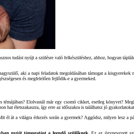
sznos tudást nyújt a szülésre való felkészüléshez, ahhoz, hogyan táplál
 nagyszülő, aki a napi feladatok megoldásában támogat a kisgyerekek m
gészségesen és megfelelően fejlődik-e a gyermeked.
és témájában? Elolvastál már egy csomó cikket, esetleg könyvet? Me
on hat életszakaszra, így erre az időszakra is találhatsz jó gyakorlatoka
 Mit él át a világra érkezés során a gyermek? Aggódsz, milyen lesz a 
akban nyújt támogatást a leendő szülőknek.
Ez az úgynevezett szü