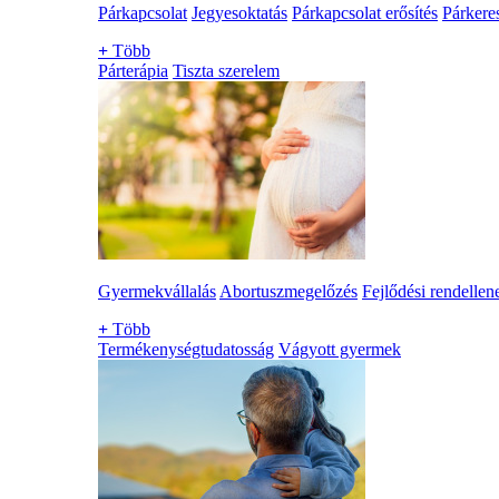
Párkapcsolat
Jegyesoktatás
Párkapcsolat erősítés
Párkere
+
Több
Párterápia
Tiszta szerelem
Gyermekvállalás
Abortuszmegelőzés
Fejlődési rendellen
+
Több
Termékenységtudatosság
Vágyott gyermek