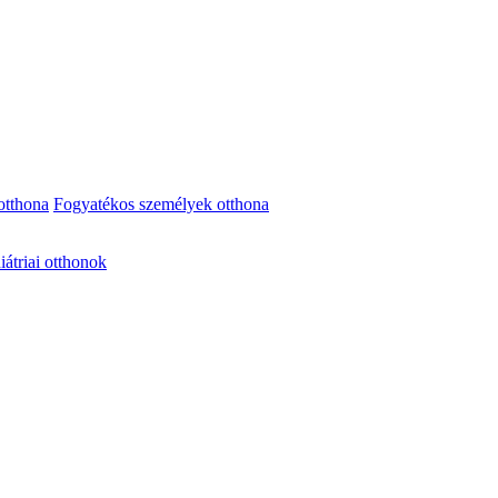
otthona
Fogyatékos személyek otthona
iátriai otthonok