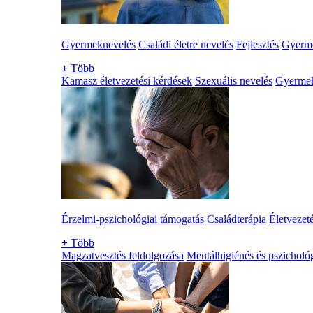
Gyermeknevelés
Családi életre nevelés
Fejlesztés
Gyerme
+
Több
Kamasz életvezetési kérdések
Szexuális nevelés
Gyerme
Érzelmi-pszichológiai támogatás
Családterápia
Életvezet
+
Több
Magzatvesztés feldolgozása
Mentálhigiénés és pszichológ