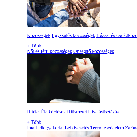
Közösségek
Egyszülős közösségek
Házas- és családköz
+
Több
Női és férfi közösségek
Önsegítő közösségek
Hitélet
Életkérdések
Hitismeret
Hivatástisztázás
+
Több
Ima
Lelkigyakorlat
Lelkivezetés
Teremtésvédelem
Zarán