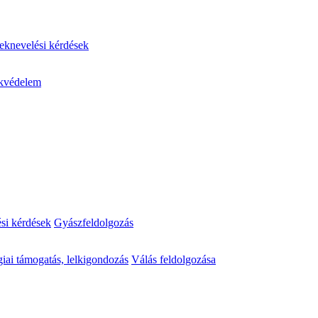
knevelési kérdések
kvédelem
ési kérdések
Gyászfeldolgozás
iai támogatás, lelkigondozás
Válás feldolgozása