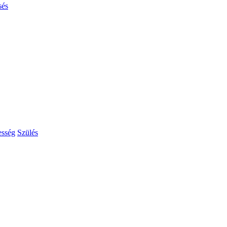
sés
esség
Szülés