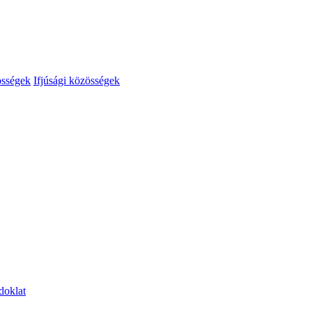
össégek
Ifjúsági közösségek
doklat