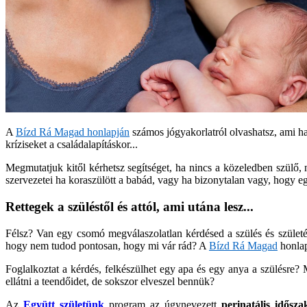
A
Bízd Rá Magad honlapján
számos jógyakorlatról olvashatsz, ami ha
kríziseket a családalapításkor...
Megmutatjuk kitől kérhetsz segítséget, ha nincs a közeledben szülő,
szervezetei ha koraszülött a babád, vagy ha bizonytalan vagy, hogy e
Rettegek a szüléstől és attól, ami utána lesz...
Félsz? Van egy csomó megválaszolatlan kérdésed a szülés és szület
hogy nem tudod pontosan, hogy mi vár rád? A
Bízd Rá Magad
honlap
Foglalkoztat a kérdés, felkészülhet egy apa és egy anya a szülésre?
ellátni a teendőidet, de sokszor elveszel bennük?
Az
Együtt születünk
program az úgynevezett
perinatális idősz