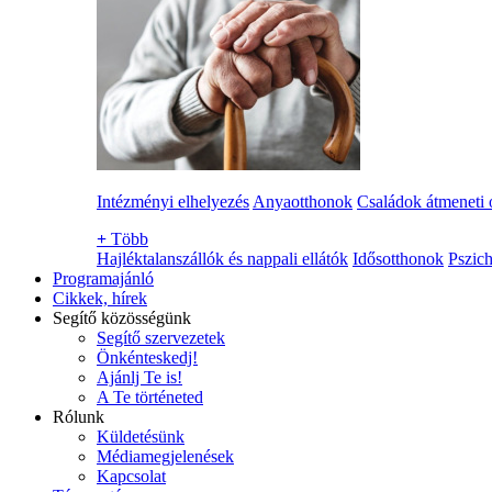
Intézményi elhelyezés
Anyaotthonok
Családok átmeneti 
+
Több
Hajléktalanszállók és nappali ellátók
Idősotthonok
Pszich
Programajánló
Cikkek, hírek
Segítő közösségünk
Segítő szervezetek
Önkénteskedj!
Ajánlj Te is!
A Te történeted
Rólunk
Küldetésünk
Médiamegjelenések
Kapcsolat