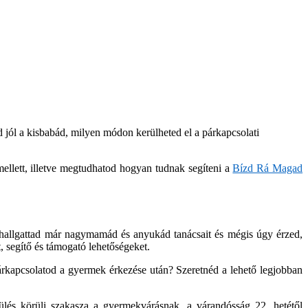
d jól a kisbabád, milyen módon kerülheted el a párkapcsolati
ellett, illetve megtudhatod hogyan tudnak segíteni a
Bízd Rá Magad
ghallgattad már nagymamád és anyukád tanácsait és mégis úgy érzed,
t, segítő és támogató lehetőségeket.
párkapcsolatod a gyermek érkezése után? Szeretnéd a lehető legjobban
lés körüli szakasza a gyermekvárásnak, a várandósság 22. hetétől