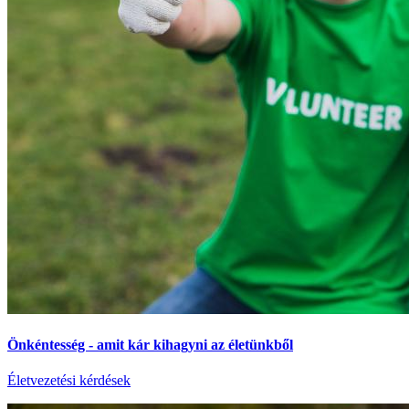
Önkéntesség - amit kár kihagyni az életünkből
Életvezetési kérdések