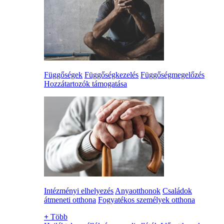
Függőségek
Függőségkezelés
Függőségmegelőzés
Hozzátartozók támogatása
Intézményi elhelyezés
Anyaotthonok
Családok
átmeneti otthona
Fogyatékos személyek otthona
+
Több