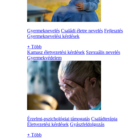
Gyermeknevelés
Családi életre nevelés
Fejlesztés
Gyermeknevelési kérdések
+
Több
Kamasz életvezetési kérdések
Szexuális nevelés
Gyermekvédelem
Érzelmi-pszichológiai támogatás
Családterápia
Életvezetési kérdések
Gyászfeldolgozás
+
Több