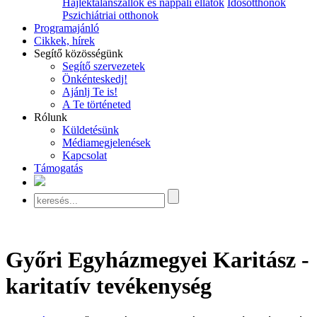
Hajléktalanszállók és nappali ellátók
Idősotthonok
Pszichiátriai otthonok
Programajánló
Cikkek, hírek
Segítő közösségünk
Segítő szervezetek
Önkénteskedj!
Ajánlj Te is!
A Te történeted
Rólunk
Küldetésünk
Médiamegjelenések
Kapcsolat
Támogatás
Győri Egyházmegyei Karitász -
karitatív tevékenység