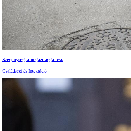
Szegénység, ami gazdaggá tesz
Családsegítés
Integráció