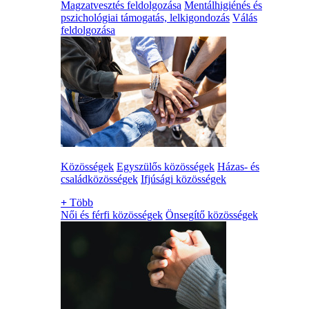
Magzatvesztés feldolgozása
Mentálhigiénés és
pszichológiai támogatás, lelkigondozás
Válás
feldolgozása
Közösségek
Egyszülős közösségek
Házas- és
családközösségek
Ifjúsági közösségek
+
Több
Női és férfi közösségek
Önsegítő közösségek