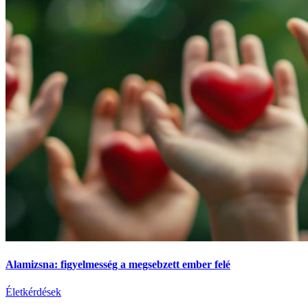
Alamizsna: figyelmesség a megsebzett ember felé
Életkérdések