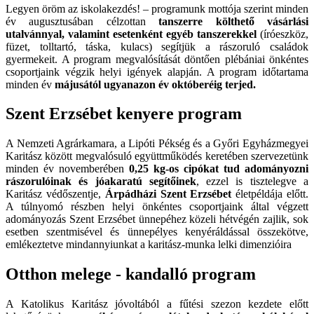
Legyen öröm az iskolakezdés! – programunk mottója szerint minden
év augusztusában célzottan
tanszerre költhető vásárlási
utalvánnyal, valamint esetenként egyéb tanszerekkel
(íróeszköz,
füzet, tolltartó, táska, kulacs) segítjük a rászoruló családok
gyermekeit. A program megvalósítását döntően plébániai önkéntes
csoportjaink végzik helyi igények alapján. A program időtartama
minden év
májusától ugyanazon év októberéig terjed.
Szent Erzsébet kenyere program
A Nemzeti Agrárkamara, a Lipóti Pékség és a Győri Egyházmegyei
Karitász között megvalósuló együttműködés keretében szervezetünk
minden év novemberében
0,25 kg-os cipókat tud adományozni
rászorulóinak és jóakaratú segítőinek
, ezzel is tisztelegve a
Karitász védőszentje,
Árpádházi Szent Erzsébet
életpéldája előtt.
A túlnyomó részben helyi önkéntes csoportjaink által végzett
adományozás Szent Erzsébet ünnepéhez közeli hétvégén zajlik, sok
esetben szentmisével és ünnepélyes kenyéráldással összekötve,
emlékeztetve mindannyiunkat a karitász-munka lelki dimenzióira
Otthon melege - kandalló program
A Katolikus Karitász jóvoltából a fűtési szezon kezdete előtt