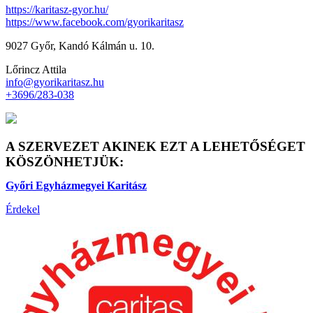
https://karitasz-gyor.hu/
https://www.facebook.com/gyorikaritasz
9027 Győr, Kandó Kálmán u. 10.
Lőrincz Attila
info@gyorikaritasz.hu
+3696/283-038
A SZERVEZET AKINEK EZT A LEHETŐSÉGET
KÖSZÖNHETJÜK:
Győri Egyházmegyei Karitász
Érdekel