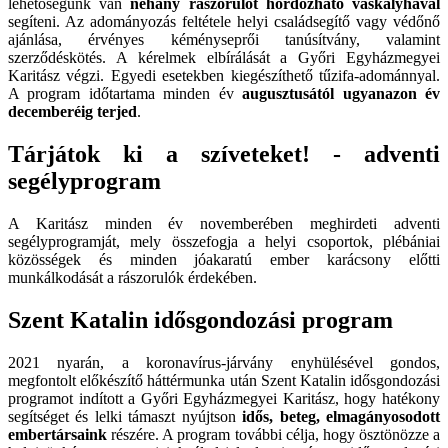
lehetőségünk van
néhány rászorulót hordozható vaskályhával
segíteni. Az adományozás feltétele helyi családsegítő vagy védőnő
ajánlása, érvényes kéményseprői tanúsítvány, valamint
szerződéskötés. A kérelmek elbírálását a Győri Egyházmegyei
Karitász végzi. Egyedi esetekben kiegészíthető tűzifa-adománnyal.
A program időtartama minden év
augusztusától ugyanazon év
decemberéig terjed
.
Tárjátok ki a szíveteket! - adventi
segélyprogram
A Karitász minden év novemberében meghirdeti adventi
segélyprogramját, mely összefogja a helyi csoportok, plébániai
közösségek és minden jóakaratú ember karácsony előtti
munkálkodását a rászorulók érdekében.
Szent Katalin idősgondozási program
2021 nyarán, a koronavírus-járvány enyhülésével gondos,
megfontolt előkészítő háttérmunka után Szent Katalin idősgondozási
programot indított a Győri Egyházmegyei Karitász, hogy hatékony
segítséget és lelki támaszt nyújtson
idős, beteg, elmagányosodott
embertársaink
részére. A program további célja, hogy ösztönözze a