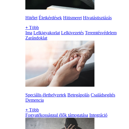
Hitélet
Életkérdések
Hitismeret
Hivatástisztázás
+
Több
Ima
Lelkigyakorlat
Lelkivezetés
Teremtésvédelem
Zarándoklat
Speciális élethelyzetek
Betegápolás
Családsegítés
Demencia
+
Több
Fogyatékossággal élők támogatása
Integráció