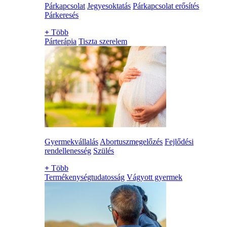
Párkapcsolat
Jegyesoktatás
Párkapcsolat erősítés
Párkeresés
+
Több
Párterápia
Tiszta szerelem
Gyermekvállalás
Abortuszmegelőzés
Fejlődési
rendellenesség
Szülés
+
Több
Termékenységtudatosság
Vágyott gyermek