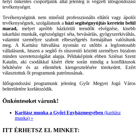
helyi önkéntes csoportjaink által jelenleg is végzett idősgondozási
tevékenységet.
Tevékenységünk nem minősül professzionális ellátói vagy ápolói
tevékenységnek, szolgálatunk a
házi segítségnyújtás keretein belül
marad,
melyet apróbb házkörüli teendők elvégzése, kisebb
takarítási munkák, egészségügyi séta, bevásárlás, gyógyszerkiváltás,
valamint személyre szabott elbeszélgetés formájában valósítunk
meg. A Karitász hitvallása nyomán ez utóbbi a legfontosabb
vállalásunk, hiszen a segítő és rászoruló közötti személyes bizalom
minden szeretetszolgálat alapja. Példaképünk ebben Sziénai Szent
Katalin, aki csodákkal kísért élete során mindig a konfliktusok
békítésére és az ellentétek kiengesztelésére törekedett. Ezért
választottuk őt programunk patrónusának.
Idősgondozási programunk jelenleg Győr Megyei Jogú Város
belterületére korlátozódik.
Önkénteseket várunk!
Karitász munka a Győri Egyházmegyében
(karitász
munka) »
ITT ÉRHETSZ EL MINKET: