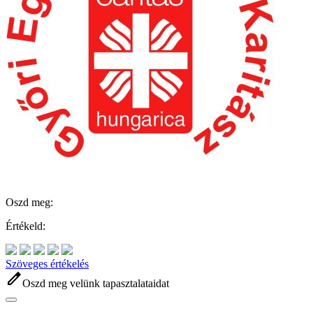
Oszd meg:
Értékeld:
Szöveges értékelés
edit
Oszd meg velünk tapasztalataidat