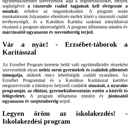
együttműködésben szervezetünk adja a segédeszközöket, melyek
segítségével
a rászoruló család tagjainak kell elvégeznie a
munkát
, erősítve az öngondoskodást. A program során
munkatársunk folyamatos ellenőrzés mellett kíséri a rászoruló család
tevékenységét, és a Katolikus Karitász szakmai irányításával
elszámol a program sikerességéről. A program időtartama minden év
márciusától ugyanazon év novemberéig terjed.
Vár a nyár! - Erzsébet-táborok a
Karitásszal
Az Erzsébet Program keretein belül való együttműködés részeként
szervezetünk olyan
nehéz sorsú gyermekek és családok pihenését
támogatja,
akiknek nincs lehetőségük családi nyaralásra. Az
Erzsébet Programmal és a Katolikus Karitásszal karöltve
megszervezzük a hátrányos helyzetű családok
utazását, a nyaralás
programját, az ellátást, gyermektáboroztatás esetén a kísérőt és
felügyeletet.
A program időtartama minden év
júniusától
ugyanazon év szeptemberéig
terjed.
Legyen öröm az iskolakezdés! -
Iskolakezdési program