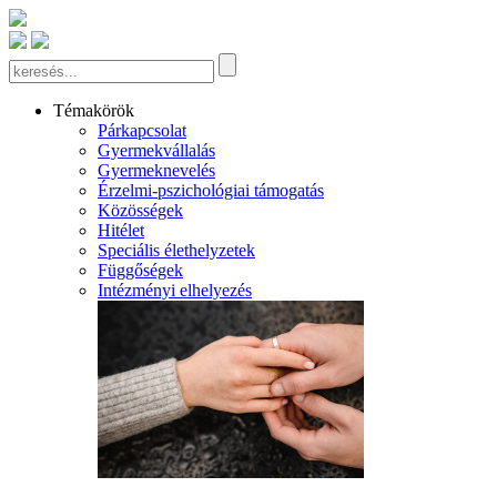
Témakörök
Párkapcsolat
Gyermekvállalás
Gyermeknevelés
Érzelmi-pszichológiai támogatás
Közösségek
Hitélet
Speciális élethelyzetek
Függőségek
Intézményi elhelyezés