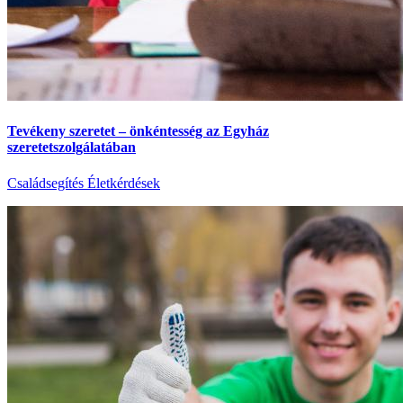
Tevékeny szeretet – önkéntesség az Egyház
szeretetszolgálatában
Családsegítés
Életkérdések