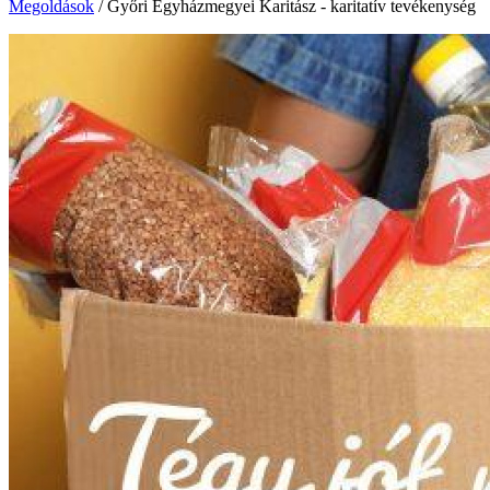
Megoldások
/
Győri Egyházmegyei Karitász - karitatív tevékenység