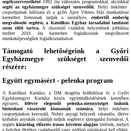
segélyszervezetként
1992 óta változatos programokkal, akciókkal
segíti az egyházmegye szükséget szenvedőit.
Helyi önkéntes
csoportjainak hálózata és a győri Apor Vilmos Ház munkatársai
kiemelten fontosnak tartják a személyes,
embertől emberig
megvalósuló segítést,
a Katolikus Egyház társadalmi tanítását
szem előtt tartva.
A rászoruló családok helyzetének jobbítása
mellett 2016 óta kiemelten foglalkozunk megváltozott
munkaképességűek foglalkoztatásával.
Támogató lehetőségeink a Győri
Egyházmegye szükséget szenvedői
részére:
Együtt egymásért - pelenka program
A Katolikus Karitász, a DM drogéria bolthálózat és a Győri
Egyházmegyei Karitász közös együttműködésének keretében
egyszeri,
félévre elegendő pelenka-mennyiséget tudunk
biztosítani rászoruló kismamák számára
, helyi önkéntes
csoportjainkon keresztül. Nehéz anyagi helyzetű várandós, illetve
kisbabás anyukák családját tudjuk segíteni e támogatási formával. A
segítés
kizárólag előzetes írásos kérelem alapján
történik, melyet
a helyileg illetékes családsegítő vagy védőnő ajánlásával kell ellátni,