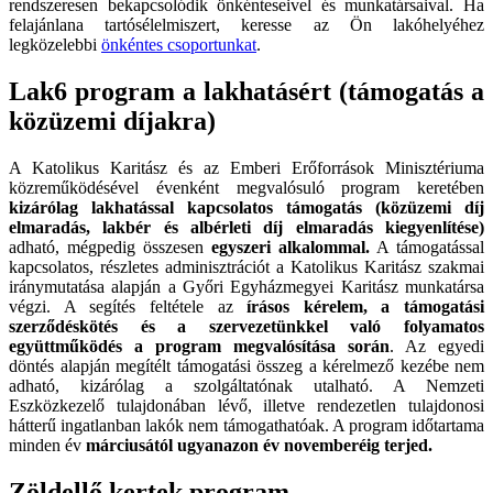
rendszeresen bekapcsolódik önkénteseivel és munkatársaival. Ha
felajánlana tartósélelmiszert, keresse az Ön lakóhelyéhez
legközelebbi
önkéntes csoportunkat
.
Lak6 program a lakhatásért (támogatás a
közüzemi díjakra)
A Katolikus Karitász és az Emberi Erőforrások Minisztériuma
közreműködésével évenként megvalósuló program keretében
kizárólag lakhatással kapcsolatos támogatás (közüzemi díj
elmaradás, lakbér és albérleti díj elmaradás kiegyenlítése)
adható, mégpedig összesen
egyszeri alkalommal.
A támogatással
kapcsolatos, részletes adminisztrációt a Katolikus Karitász szakmai
iránymutatása alapján a Győri Egyházmegyei Karitász munkatársa
végzi. A segítés feltétele az
írásos kérelem, a támogatási
szerződéskötés és a szervezetünkkel való folyamatos
együttműködés a program megvalósítása során
. Az egyedi
döntés alapján megítélt támogatási összeg a kérelmező kezébe nem
adható, kizárólag a szolgáltatónak utalható. A Nemzeti
Eszközkezelő tulajdonában lévő, illetve rendezetlen tulajdonosi
hátterű ingatlanban lakók nem támogathatóak. A program időtartama
minden év
márciusától ugyanazon év novemberéig terjed.
Zöldellő kertek program