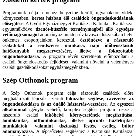
Programunk célja a nehéz helyzetbe került, ugyanakkor vidéki
környezetben,
kertes házban élő családok öngondoskodásának
elősegítése.
A Győri Egyházmegyei Karitász a Katolikus Karitásszal
együttműködve
tizenöt-húszféle terménymagból álló egységes
vetőmagcsomagot
adományoz minden év tavaszi időszakában helyi
önkéntes csoportjainkon keresztül,
ösztönözve a rászoruló
családokat a rendszeres munkára, napi időbeosztásuk
hatékonyabb megszervezésére, illetve a fokozottabb
öngondoskodásra.
A program révén szeretnénk előmozdítani a
családi öngondoskodás fejlődését, valamint növelni a veteményes
családi gazdálkodásokat egyházmegyénkben.
Szép Otthonok program
A Szép Otthonok program célja rászoruló családok előre
meghatározott lépcsők szerinti
fokozatos segítése
,
rávezetve az
öngondoskodásra és az önálló háztartás-vezetésre
. Az
egyszeri
alkalommal
igénybe vehető, komplex segítési program része a
rászoruló család
lakóhelyi környezetének megtisztítása,
lomtalanítás, otthontakarítás, illetve apróbb házfelújítási
munkálatok, valamint tisztasági festés, esetleg bútor
adományozása.
A lépcsőzetes segítéshez a Katolikus Karitásszal