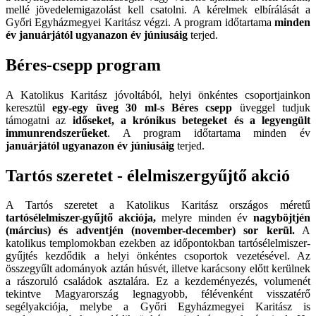
mellé jövedelemigazolást kell csatolni. A kérelmek elbírálását a
Győri Egyházmegyei Karitász végzi. A program időtartama
minden
év januárjától ugyanazon év júniusáig
terjed.
Béres-csepp program
A Katolikus Karitász jóvoltából, helyi önkéntes csoportjainkon
keresztül
egy-egy üveg 30 ml-s Béres csepp
üveggel tudjuk
támogatni az
időseket, a krónikus betegeket és a legyengült
immunrendszerűeket
. A program időtartama minden év
januárjától ugyanazon év júniusáig
terjed.
Tartós szeretet - élelmiszergyűjtő akció
A Tartós szeretet a Katolikus Karitász országos méretű
tartósélelmiszer-gyűjtő akciója,
melyre minden év
nagyböjtjén
(március) és adventjén (november-december) sor kerül.
A
katolikus templomokban ezekben az időpontokban tartósélelmiszer-
gyűjtés kezdődik a helyi önkéntes csoportok vezetésével. Az
összegyűlt adományok aztán húsvét, illetve karácsony előtt kerülnek
a rászoruló családok asztalára. Ez a kezdeményezés, volumenét
tekintve Magyarország legnagyobb, félévenként visszatérő
segélyakciója, melybe a Győri Egyházmegyei Karitász is