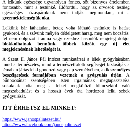
A lelkünk egészsége ugyanolyan fontos, sőt bizonyos értelemben
fontosabb, mint a testünké. Előfordul, hogy az orvosok testileg
egészséges házaspároknak nem tudják megmondani, mi a
gyermektelenségük oka
.
Lelkünk bár láthatatlan, beteg volta látható testünkre is hatást
gyakorol, és a szívünk mélyén dédelgetett harag, meg nem bocsátás,
fel nem dolgozott trauma vagy ezekhez hasonlók rengeteg dolgot
blokkolhatnak bennünk, többek között egy új élet
megjelenésének lehetőségét is.
A Szent II. János Pál Intézet munkatársai a lélek gyógyításában
mind a természetes, mind a természetfölötti segítséget biztosítják a
témában jártas lelki gondozó vagy pap személyében, akik
személyes
beszélgetések formájában vezetnek a gyógyulás útján.
A
bűnbocsánat szentségében Isten irgalmának megtapasztalása
sokaknak adta meg a lelket megkötöző bilincsektől való
megszabadulást és a hosszú évek óta hordozott lelki sebek
gyógyulását.
ITT ÉRHETSZ EL MINKET:
https://www.janospalintezet.hu/
https://www.facebook.com/janospalintezet