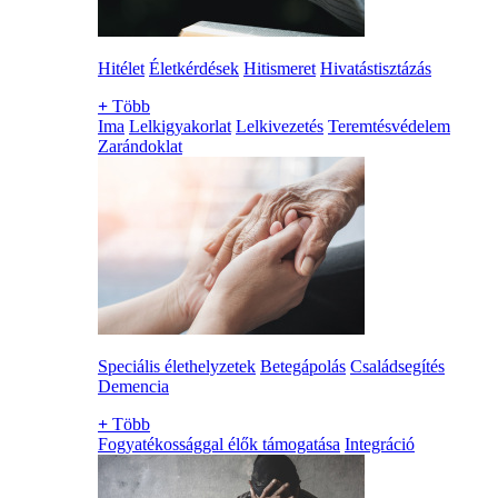
Hitélet
Életkérdések
Hitismeret
Hivatástisztázás
+
Több
Ima
Lelkigyakorlat
Lelkivezetés
Teremtésvédelem
Zarándoklat
Speciális élethelyzetek
Betegápolás
Családsegítés
Demencia
+
Több
Fogyatékossággal élők támogatása
Integráció