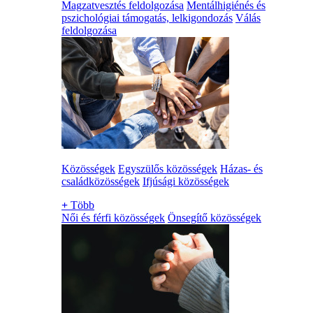
Magzatvesztés feldolgozása
Mentálhigiénés és
pszichológiai támogatás, lelkigondozás
Válás
feldolgozása
Közösségek
Egyszülős közösségek
Házas- és
családközösségek
Ifjúsági közösségek
+
Több
Női és férfi közösségek
Önsegítő közösségek