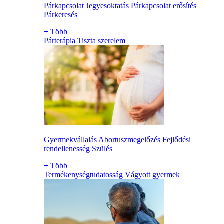
Párkapcsolat
Jegyesoktatás
Párkapcsolat erősítés
Párkeresés
+
Több
Párterápia
Tiszta szerelem
Gyermekvállalás
Abortuszmegelőzés
Fejlődési
rendellenesség
Szülés
+
Több
Termékenységtudatosság
Vágyott gyermek