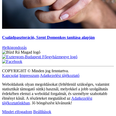
Családpasztoráció, Szent Domonkos tanítása alapján
#lelkigondozás
COPYRIGHT © Minden jog fenntartva.
Kapcsolat
Impresszum
Adatkezelési tájékoztató
Weboldalunk olyan megoldásokat (feltétlenül szükséges, valamint
statisztikát támogató sütik) használ, melyekkel a jobb szolgáltatás
érdekében elemzi a weboldal forgalmát, és személyre szabottabb
élményt kínál. A részleteket megtalálod az
Adatkezelési
tájékoztatónkban
. Jó böngészést kívánunk!
Mindet elfogadom
Beállítások