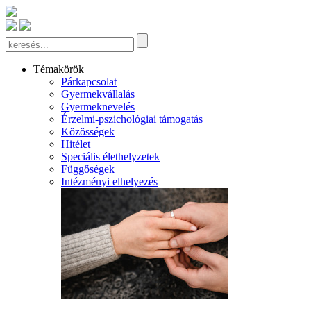
Témakörök
Párkapcsolat
Gyermekvállalás
Gyermeknevelés
Érzelmi-pszichológiai támogatás
Közösségek
Hitélet
Speciális élethelyzetek
Függőségek
Intézményi elhelyezés