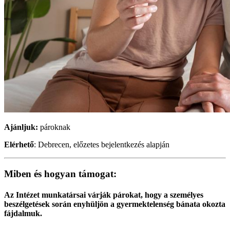
Ajánljuk:
pároknak
Elérhető
: Debrecen, előzetes bejelentkezés alapján
Miben és hogyan támogat:
Az Intézet munkatársai várják párokat, hogy a személyes
beszélgetések során enyhüljön a gyermektelenség bánata okozta
fájdalmuk.