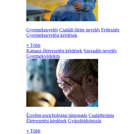
Gyermeknevelés
Családi életre nevelés
Fejlesztés
Gyermeknevelési kérdések
+
Több
Kamasz életvezetési kérdések
Szexuális nevelés
Gyermekvédelem
Érzelmi-pszichológiai támogatás
Családterápia
Életvezetési kérdések
Gyászfeldolgozás
+
Több