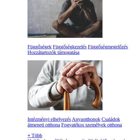
Függőségek
Függőségkezelés
Függőségmegelőzés
Hozzátartozók támogatása
Intézményi elhelyezés
Anyaotthonok
Családok
átmeneti otthona
Fogyatékos személyek otthona
+
Több