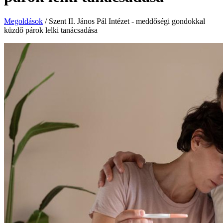
Megoldások
/
Szent II. János Pál Intézet - meddőségi gondokkal
küzdő párok lelki tanácsadása