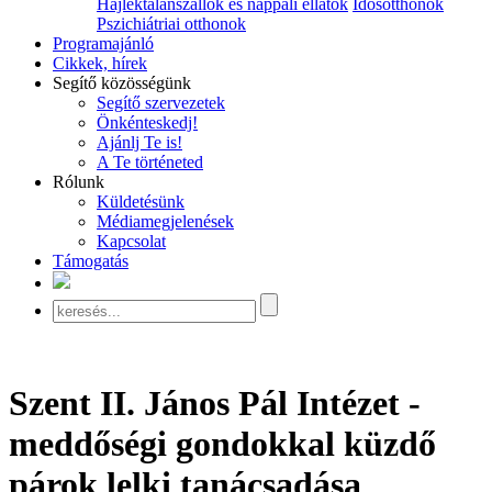
Hajléktalanszállók és nappali ellátók
Idősotthonok
Pszichiátriai otthonok
Programajánló
Cikkek, hírek
Segítő közösségünk
Segítő szervezetek
Önkénteskedj!
Ajánlj Te is!
A Te történeted
Rólunk
Küldetésünk
Médiamegjelenések
Kapcsolat
Támogatás
Szent II. János Pál Intézet -
meddőségi gondokkal küzdő
párok lelki tanácsadása