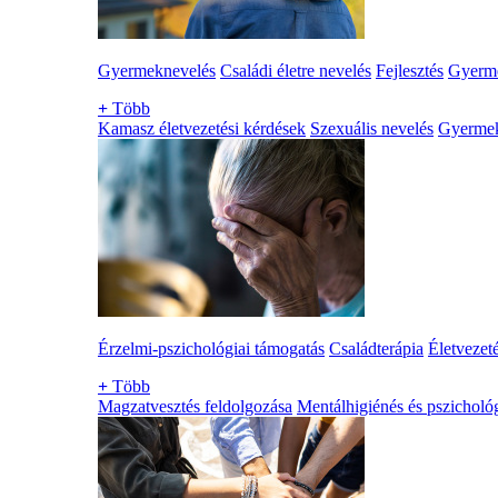
Gyermeknevelés
Családi életre nevelés
Fejlesztés
Gyerme
+
Több
Kamasz életvezetési kérdések
Szexuális nevelés
Gyerme
Érzelmi-pszichológiai támogatás
Családterápia
Életvezet
+
Több
Magzatvesztés feldolgozása
Mentálhigiénés és pszichológ