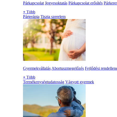
Párkapcsolat
Jegyesoktatás
Párkapcsolat erősítés
Párkere
+
Több
Párterápia
Tiszta szerelem
Gyermekvállalás
Abortuszmegelőzés
Fejlődési rendellen
+
Több
Termékenységtudatosság
Vágyott gyermek