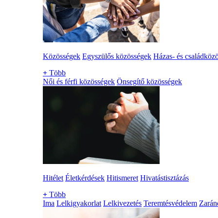
Közösségek
Egyszülős közösségek
Házas- és családköz
+
Több
Női és férfi közösségek
Önsegítő közösségek
Hitélet
Életkérdések
Hitismeret
Hivatástisztázás
+
Több
Ima
Lelkigyakorlat
Lelkivezetés
Teremtésvédelem
Zarán