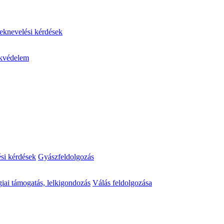
knevelési kérdések
kvédelem
ési kérdések
Gyászfeldolgozás
iai támogatás, lelkigondozás
Válás feldolgozása