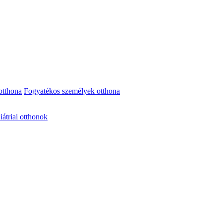
otthona
Fogyatékos személyek otthona
iátriai otthonok