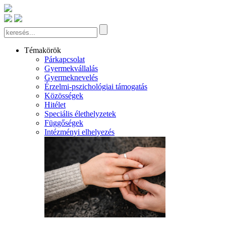
Témakörök
Párkapcsolat
Gyermekvállalás
Gyermeknevelés
Érzelmi-pszichológiai támogatás
Közösségek
Hitélet
Speciális élethelyzetek
Függőségek
Intézményi elhelyezés