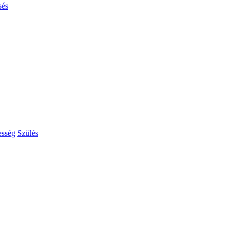
sés
esség
Szülés