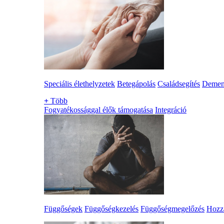
Speciális élethelyzetek
Betegápolás
Családsegítés
Demen
+
Több
Fogyatékossággal élők támogatása
Integráció
Függőségek
Függőségkezelés
Függőségmegelőzés
Hozzá