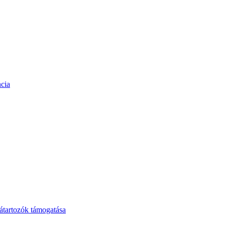
cia
tartozók támogatása