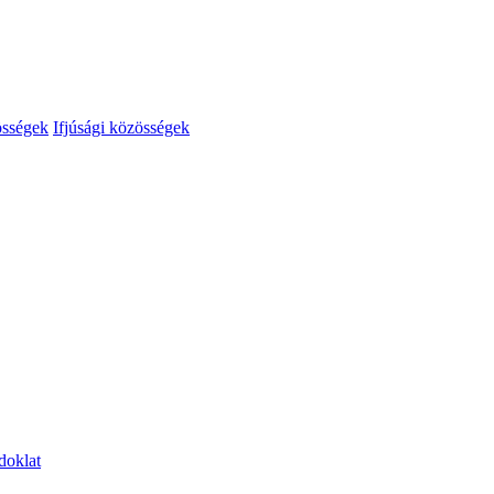
össégek
Ifjúsági közösségek
doklat