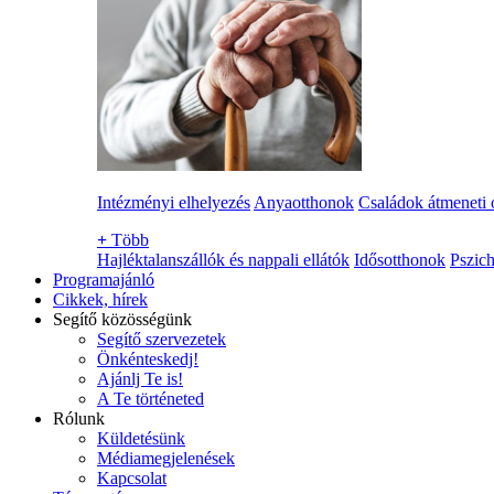
Intézményi elhelyezés
Anyaotthonok
Családok átmeneti 
+
Több
Hajléktalanszállók és nappali ellátók
Idősotthonok
Pszich
Programajánló
Cikkek, hírek
Segítő közösségünk
Segítő szervezetek
Önkénteskedj!
Ajánlj Te is!
A Te történeted
Rólunk
Küldetésünk
Médiamegjelenések
Kapcsolat