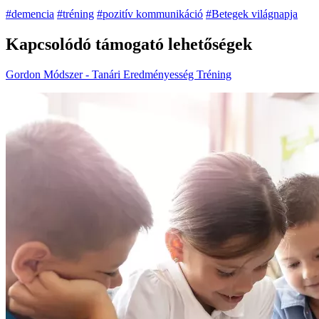
#demencia
#tréning
#pozitív kommunikáció
#Betegek világnapja
Kapcsolódó támogató lehetőségek
Gordon Módszer - Tanári Eredményesség Tréning