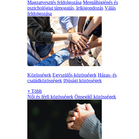
Magzatvesztés feldolgozása
Mentálhigiénés és
pszichológiai támogatás, lelkigondozás
Válás
feldolgozása
Közösségek
Egyszülős közösségek
Házas- és
családközösségek
Ifjúsági közösségek
+
Több
Női és férfi közösségek
Önsegítő közösségek