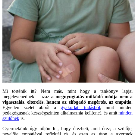
Mi történik itt? Nem más, mint hogy a tankönyv lapjai
megelevenednek – azaz
a megnyugtatás működő módja nem a
vigasztalás, elterelés, hanem az elfogadó megértés, az empátia.
Egyetlen szelet abból a
gyakorlati tudásból
, amit minden
pedagógusnak készségszinten alkalmaznia kell(ene), és amit
minden
szülőnek
is.
Gyermekünk úgy nőjön fel, hogy érezheti, amit érez; a szülője,
nevelője empátiával reflektál rá, és ezen az úton a gyermek