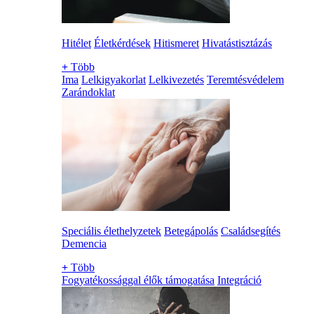
Hitélet
Életkérdések
Hitismeret
Hivatástisztázás
+
Több
Ima
Lelkigyakorlat
Lelkivezetés
Teremtésvédelem
Zarándoklat
Speciális élethelyzetek
Betegápolás
Családsegítés
Demencia
+
Több
Fogyatékossággal élők támogatása
Integráció