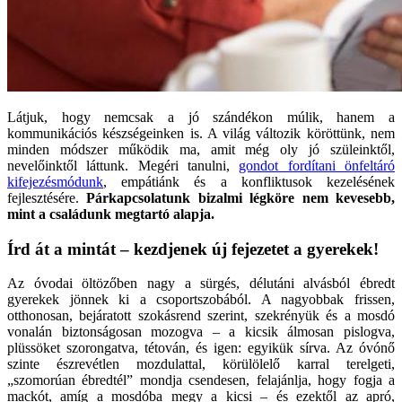
Látjuk, hogy nemcsak a jó szándékon múlik, hanem a
kommunikációs készségeinken is. A világ változik köröttünk, nem
minden módszer működik ma, amit még oly jó szüleinktől,
nevelőinktől láttunk. Megéri tanulni,
gondot fordítani önfeltáró
kifejezésmódunk
, empátiánk és a konfliktusok kezelésének
fejlesztésére.
Párkapcsolatunk bizalmi légköre nem kevesebb,
mint a családunk megtartó alapja.
Írd át a mintát – kezdjenek új fejezetet a gyerekek!
Az óvodai öltözőben nagy a sürgés, délutáni alvásból ébredt
gyerekek jönnek ki a csoportszobából. A nagyobbak frissen,
otthonosan, bejáratott szokásrend szerint, szekrényük és a mosdó
vonalán biztonságosan mozogva – a kicsik álmosan pislogva,
plüssöket szorongatva, tétován, és igen: egyikük sírva. Az óvónő
szinte észrevétlen mozdulattal, körülölelő karral terelgeti,
„szomorúan ébredtél” mondja csendesen, felajánlja, hogy fogja a
mackót, amíg a mosdóba megy a kicsi – és ezektől az apró,