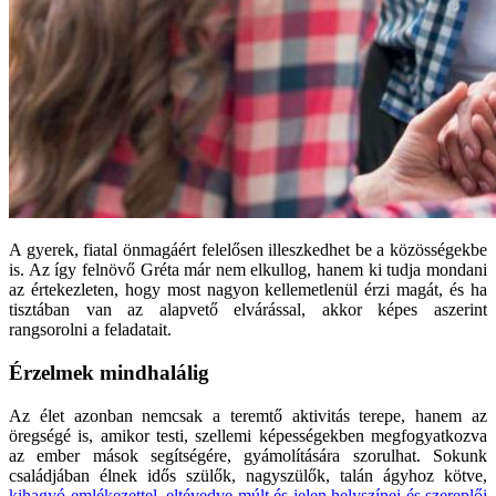
A gyerek, fiatal önmagáért felelősen illeszkedhet be a közösségekbe
is. Az így felnövő Gréta már nem elkullog, hanem ki tudja mondani
az értekezleten, hogy most nagyon kellemetlenül érzi magát, és ha
tisztában van az alapvető elvárással, akkor képes aszerint
rangsorolni a feladatait.
Érzelmek mindhalálig
Az élet azonban nemcsak a teremtő aktivitás terepe, hanem az
öregségé is, amikor testi, szellemi képességekben megfogyatkozva
az ember mások segítségére, gyámolítására szorulhat. Sokunk
családjában élnek idős szülők, nagyszülők, talán ágyhoz kötve,
kihagyó emlékezettel, eltévedve múlt és jelen helyszínei és szereplői