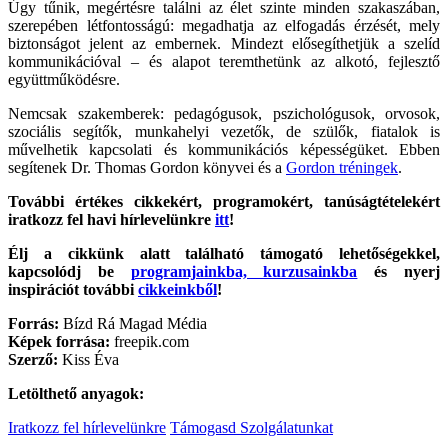
Úgy tűnik, megértésre találni az élet szinte minden szakaszában,
szerepében létfontosságú: megadhatja az elfogadás érzését, mely
biztonságot jelent az embernek. Mindezt elősegíthetjük a szelíd
kommunikációval – és alapot teremthetünk az alkotó, fejlesztő
együttműködésre.
Nemcsak szakemberek: pedagógusok, pszichológusok, orvosok,
szociális segítők, munkahelyi vezetők, de szülők, fiatalok is
művelhetik kapcsolati és kommunikációs képességüket. Ebben
segítenek Dr. Thomas Gordon könyvei és a
Gordon tréningek
.
További értékes cikkekért, programokért, tanúságtételekért
iratkozz fel havi hírlevelünkre
itt
!
Élj a cikkünk alatt található támogató lehetőségekkel,
kapcsolódj be
programjainkba, kurzusainkba
és nyerj
inspirációt további
cikkeinkből
!
Forrás:
Bízd Rá Magad Média
Képek forrása:
freepik.com
Szerző:
Kiss Éva
Letölthető anyagok:
Iratkozz fel hírlevelünkre
Támogasd Szolgálatunkat