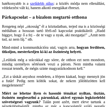
hatékonyabb is a
szelídebb stílus
: a közlés módja nem ellenállást,
védekezést vált ki, hanem alkotó energiákat ébreszt.
Párkapcsolat – a bizalom megtartó otthona
Rengeteg népi „okosság” él a köztudatban, terjed ma is a közösségi
médiában a hosszan tartó férfi-nő kapcsolat praktikáiról: „Hadd
higgye, hogy ő a fej – de te vagy a nyak, aki mozgatja!” „Amit nem
tud, az nem fáj.” stb.
Mind-mind a kommunikációra utal, vagyis arra,
hogyan ferdítsen,
titkoljon, mesterkedjen ki-ki az őszinteség helyett.
„Leülünk még a srácokkal egy sörre, de otthon ezt nem mondom,
mindig személyes sértésnek veszi a párom. Nem mintha valami
rosszat tennék, de mégis szinte magyarázkodnom kell.”
„Ezt a táskát anyuhoz rendelem, a férjem kiakad, hogy mennyit jön
a futár! Pedig nem költök sokat, de nekem jólöltözötten kell
megjelennem!”
Miért ne lehetne ilyen és hasonló témákat nyíltan, tisztán,
őszintén megbeszélni a párunkkal, akivel egymás legközelebbi
szövetségesei vagyunk?
Talán pont azért, mert eleve tartunk a
nézetkülönbségtől, mintha az már a kapcsolatról szóló negatív