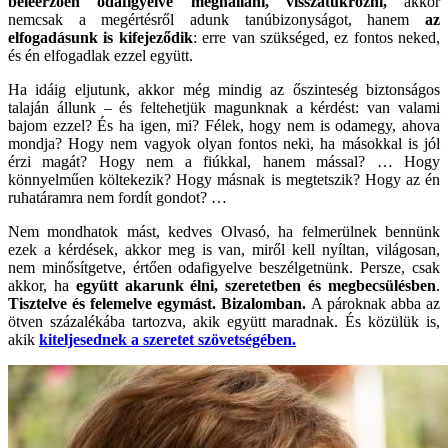
beleérzően odafigyelve meghallani, visszatükrözni,
akkor
nemcsak a megértésről adunk tanúbizonyságot, hanem
az
elfogadásunk is kifejeződik
: erre van szükséged, ez fontos neked,
és én elfogadlak ezzel együtt.
Ha idáig eljutunk, akkor még mindig az őszinteség biztonságos
talaján állunk – és feltehetjük magunknak a kérdést: van valami
bajom ezzel? És ha igen, mi? Félek, hogy nem is odamegy, ahova
mondja? Hogy nem vagyok olyan fontos neki, ha másokkal is jól
érzi magát? Hogy nem a fiúkkal, hanem mással? … Hogy
könnyelműen költekezik? Hogy másnak is megtetszik? Hogy az én
ruhatáramra nem fordít gondot? …
Nem mondhatok mást, kedves Olvasó, ha felmerülnek bennünk
ezek a kérdések, akkor meg is van, miről kell nyíltan, világosan,
nem minősítgetve, értően odafigyelve beszélgetnünk. Persze, csak
akkor, ha
együtt akarunk élni, szeretetben és megbecsülésben
.
Tisztelve és felemelve egymást. Bizalomban.
A pároknak abba az
ötven százalékába tartozva, akik együtt maradnak. És közülük is,
akik
kiteljesednek a szeretet szövetségében.