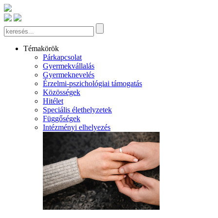
Témakörök
Párkapcsolat
Gyermekvállalás
Gyermeknevelés
Érzelmi-pszichológiai támogatás
Közösségek
Hitélet
Speciális élethelyzetek
Függőségek
Intézményi elhelyezés