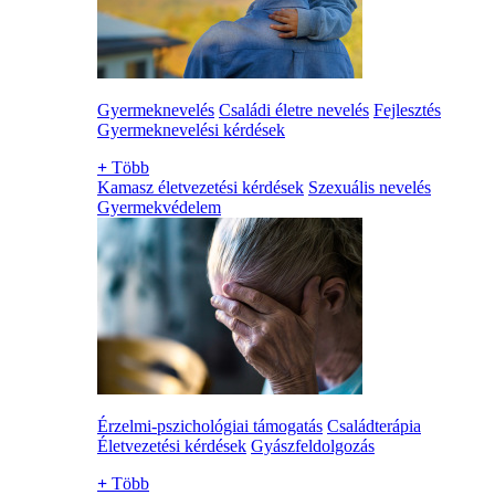
Gyermeknevelés
Családi életre nevelés
Fejlesztés
Gyermeknevelési kérdések
+
Több
Kamasz életvezetési kérdések
Szexuális nevelés
Gyermekvédelem
Érzelmi-pszichológiai támogatás
Családterápia
Életvezetési kérdések
Gyászfeldolgozás
+
Több