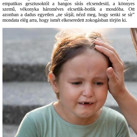
empatikus gesztusoktól a hangos sírás elcsendesül, a könnyes
szemű, vékonyka hároméves elcsetlik-botlik a mosdóba. Ott
azonban a dadus egyetlen „ne sírjál, nézd meg, hogy senki se sír”
mondata elég arra, hogy ismét elkeseredett zokogásban törjön ki.