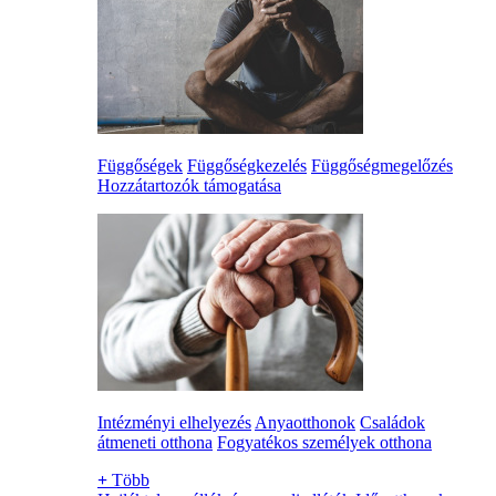
Függőségek
Függőségkezelés
Függőségmegelőzés
Hozzátartozók támogatása
Intézményi elhelyezés
Anyaotthonok
Családok
átmeneti otthona
Fogyatékos személyek otthona
+
Több