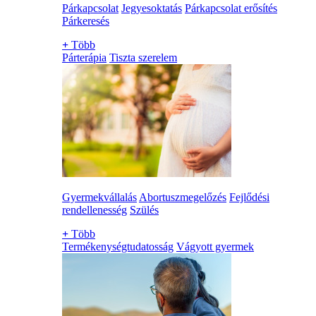
Párkapcsolat
Jegyesoktatás
Párkapcsolat erősítés
Párkeresés
+
Több
Párterápia
Tiszta szerelem
Gyermekvállalás
Abortuszmegelőzés
Fejlődési
rendellenesség
Szülés
+
Több
Termékenységtudatosság
Vágyott gyermek