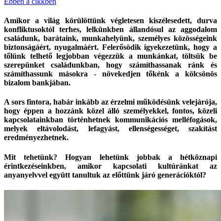
Ebben a cikkben
Amikor a világ körülöttünk végletesen kiszélesedett, durva
konfliktusoktól terhes, lelkünkben állandósul az aggodalom
családunk, barátaink, munkahelyünk, személyes közösségeink
biztonságáért, nyugalmáért. Felerősödik igyekezetünk, hogy a
tőlünk telhető legjobban végezzük a munkánkat, töltsük be
szerepünket családunkban, hogy számíthassanak ránk és
számíthassunk másokra - növekedjen tőkénk a kölcsönös
bizalom bankjában.
A sors fintora, habár inkább az érzelmi működésünk velejárója,
hogy éppen a hozzánk közel álló személyekkel, fontos, közeli
kapcsolatainkban történhetnek kommunikációs melléfogások,
melyek eltávolodást, lefagyást, ellenségességet, szakítást
eredményezhetnek.
Mit tehetünk? Hogyan lehetünk jobbak a hétköznapi
érintkezéseinkben, amikor kapcsolati kultúránkat az
anyanyelvvel együtt tanultuk az előttünk járó generációktól?