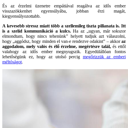
És az érzelmi üzenetre empátiával reagálva az idős ember
visszazökkenhet egyensúlyába, jobban érzi magát,
kiegyensúlyozottabb.
A kevesebb stressz miatt több a szellemileg tiszta pillanata is. Itt
is a szelíd kommunikáció a kulcs.
Ha az „ugyan, már sokszor
elmondtam, hogy nincs tehenünk” helyett tudjuk azt válaszolni,
hogy „aggódsz, hogy minden el van-e rendezve odakint” – akkor
az
aggodalom, mely valós és élő érzelme, megértésre talál,
és ettől
valahogy az idős ember megnyugszik. Egyedülállóan fontos
lehetőségünk ez, hogy az utolsó percig
megőrizzük az emberi
méltóságot
.