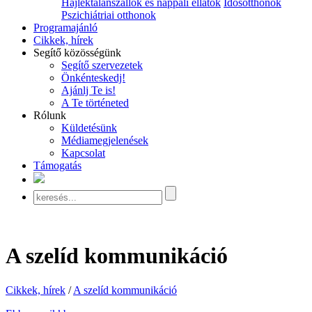
Hajléktalanszállók és nappali ellátók
Idősotthonok
Pszichiátriai otthonok
Programajánló
Cikkek, hírek
Segítő közösségünk
Segítő szervezetek
Önkénteskedj!
Ajánlj Te is!
A Te történeted
Rólunk
Küldetésünk
Médiamegjelenések
Kapcsolat
Támogatás
A szelíd kommunikáció
Cikkek, hírek
/
A szelíd kommunikáció