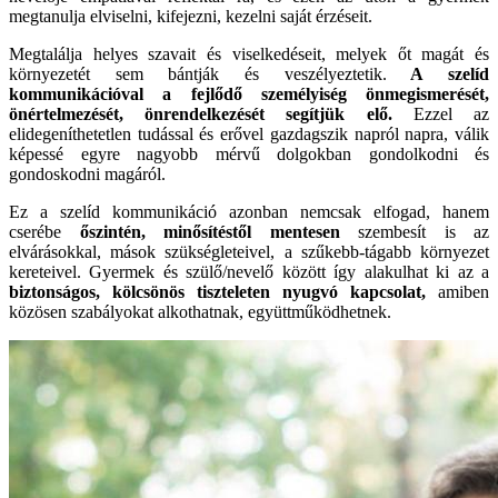
megtanulja elviselni, kifejezni, kezelni saját érzéseit.
Megtalálja helyes szavait és viselkedéseit, melyek őt magát és
környezetét sem bántják és veszélyeztetik.
A szelíd
kommunikációval a fejlődő személyiség önmegismerését,
önértelmezését, önrendelkezését segítjük elő.
Ezzel az
elidegeníthetetlen tudással és erővel gazdagszik napról napra, válik
képessé egyre nagyobb mérvű dolgokban gondolkodni és
gondoskodni magáról.
Ez a szelíd kommunikáció azonban nemcsak elfogad, hanem
cserébe
őszintén, minősítéstől mentesen
szembesít is az
elvárásokkal, mások szükségleteivel, a szűkebb-tágabb környezet
kereteivel. Gyermek és szülő/nevelő között így alakulhat ki az a
biztonságos, kölcsönös tiszteleten nyugvó kapcsolat,
amiben
közösen szabályokat alkothatnak, együttműködhetnek.