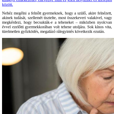
között.
Nehéz megélni a felnőtt gyermeknek, hogy a szülő, akire felnézett,
akinek tudását, szellemét tisztelte, most összekeveri valakivel, vagy
megkérdezi, hogy becsukták-e a teheneket – miközben nyolcvan
évvel ezelőtti gyermekkorában volt tehene utoljára. Sok kínos vita,
türelmetlen győzködés, megalázó rálegyintés következik ezután.