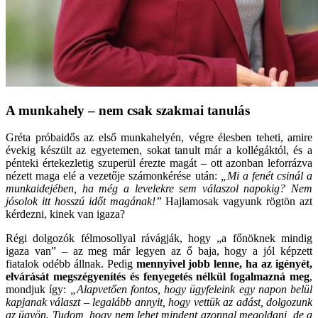
A munkahely – nem csak szakmai tanulás
Gréta próbaidős az első munkahelyén, végre élesben teheti, amire
évekig készült az egyetemen, sokat tanult már a kollégáktól, és a
pénteki értekezletig szuperül érezte magát – ott azonban leforrázva
nézett maga elé a vezetője számonkérése után:
„Mi a fenét csinál a
munkaidejében, ha még a levelekre sem válaszol napokig? Nem
jósolok itt hosszú időt magának!”
Hajlamosak vagyunk rögtön azt
kérdezni, kinek van igaza?
Régi dolgozók félmosollyal rávágják, hogy „a főnöknek mindig
igaza van” – az meg már legyen az ő baja, hogy a jól képzett
fiatalok odébb állnak. Pedig
mennyivel jobb lenne, ha az igényét,
elvárását megszégyenítés és fenyegetés nélkül fogalmazná meg
,
mondjuk így:
„Alapvetően fontos, hogy ügyfeleink egy napon belül
kapjanak választ – legalább annyit, hogy vettük az adást, dolgozunk
az ügyön. Tudom, hogy nem lehet mindent azonnal megoldani, de a