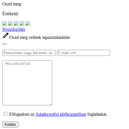
Oszd meg:
Értékeld:
Hozzászólás
edit
Oszd meg velünk tapasztalataidat
Elfogadom az
Adatkezelési tájékoztatóban
foglaltakat.