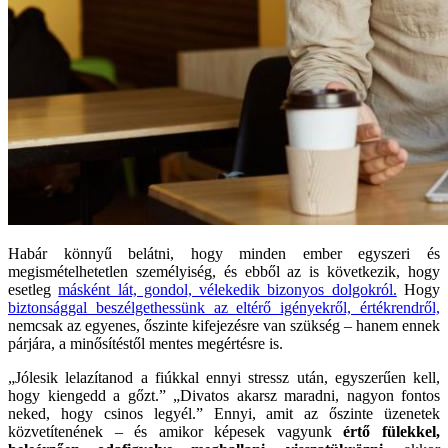
Habár könnyű belátni, hogy minden ember egyszeri és
megismételhetetlen személyiség, és ebből az is következik, hogy
esetleg
másként lát, gondol, vélekedik bizonyos dolgokról.
Hogy
biztonsággal beszélgethessünk az eltérő igényekről, értékrendről,
nemcsak az egyenes, őszinte kifejezésre van szükség – hanem ennek
párjára, a minősítéstől mentes megértésre is.
„Jólesik lelazítanod a fiúkkal ennyi stressz után, egyszerűen kell,
hogy kiengedd a gőzt.” „Divatos akarsz maradni, nagyon fontos
neked, hogy csinos legyél.” Ennyi, amit az őszinte üzenetek
közvetítenének – és amikor képesek vagyunk
értő fülekkel,