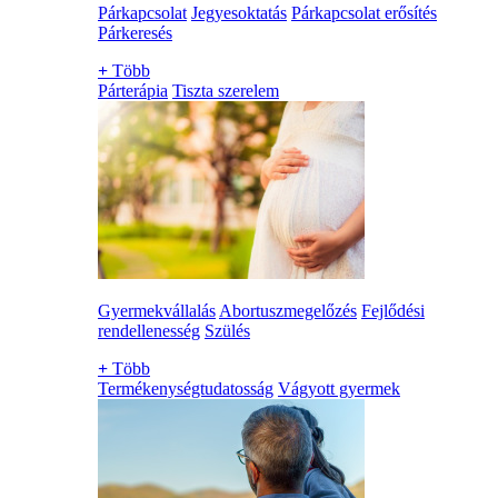
Párkapcsolat
Jegyesoktatás
Párkapcsolat erősítés
Párkeresés
+
Több
Párterápia
Tiszta szerelem
Gyermekvállalás
Abortuszmegelőzés
Fejlődési
rendellenesség
Szülés
+
Több
Termékenységtudatosság
Vágyott gyermek