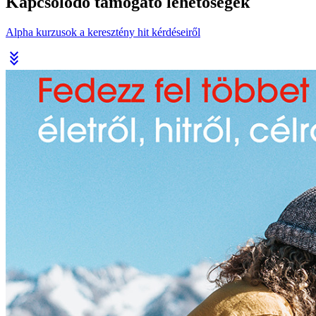
Kapcsolódó támogató lehetőségek
Alpha kurzusok a keresztény hit kérdéseiről
stat_minus_3