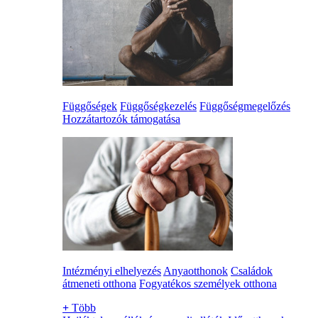
Függőségek
Függőségkezelés
Függőségmegelőzés
Hozzátartozók támogatása
Intézményi elhelyezés
Anyaotthonok
Családok
átmeneti otthona
Fogyatékos személyek otthona
+
Több