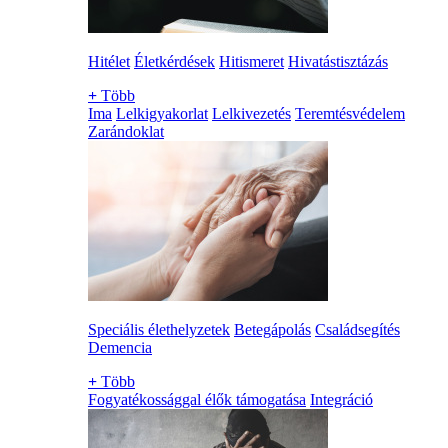
Hitélet
Életkérdések
Hitismeret
Hivatástisztázás
+
Több
Ima
Lelkigyakorlat
Lelkivezetés
Teremtésvédelem
Zarándoklat
Speciális élethelyzetek
Betegápolás
Családsegítés
Demencia
+
Több
Fogyatékossággal élők támogatása
Integráció