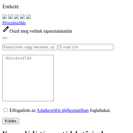
Értékeld:
Hozzászólás
edit
Oszd meg velünk tapasztalataidat
Elfogadom az
Adatkezelési tájékoztatóban
foglaltakat.