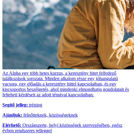
Az Alpha egy több hetes kurzus, a keresztény hitet felfedező
találkozások sorozata. Minden alkalom része egy jóhangulatú
vacsora, egy előadás a keresztény hittel kapcsolatban, és egy
kiscsoportos beszélgetés, ahol mindenki elmondhatja gondolatait és
felteheti kérdéseit az adott témával kapcsolatban.
Segítő jelleg:
tréning
Ajánljuk:
felnőtteknek, közösségeknek
Elérhető:
Országszerte, helyi közösségek szervezésében, egész
évben rendszeres jelleggel