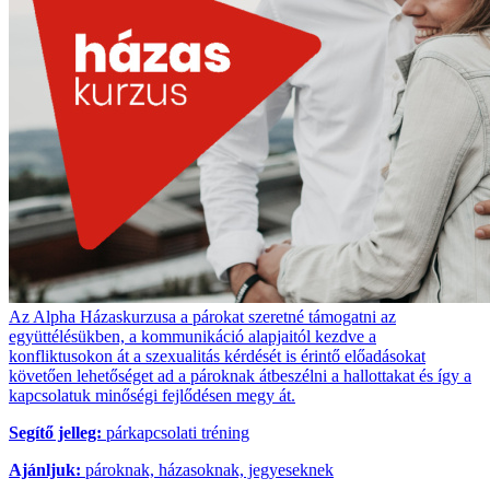
Az Alpha Házaskurzusa a párokat szeretné támogatni az
együttélésükben, a kommunikáció alapjaitól kezdve a
konfliktusokon át a szexualitás kérdését is érintő előadásokat
követően lehetőséget ad a pároknak átbeszélni a hallottakat és így a
kapcsolatuk minőségi fejlődésen megy át.
Segítő jelleg:
párkapcsolati tréning
Ajánljuk:
pároknak, házasoknak, jegyeseknek