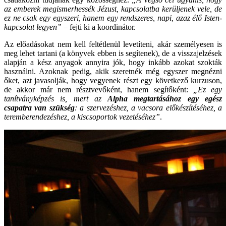
az emberek megismerhessék Jézust, kapcsolatba kerüljenek vele, de
ez ne csak egy egyszeri, hanem egy rendszeres, napi, azaz élő Isten-
kapcsolat legyen” –
fejti ki a koordinátor.
Az előadásokat nem kell feltétlenül levetíteni, akár személyesen is
meg lehet tartani (a könyvek ebben is segítenek), de a visszajelzések
alapján a kész anyagok annyira jók, hogy inkább azokat szokták
használni. Azoknak pedig, akik szeretnék még egyszer megnézni
őket, azt javasolják, hogy vegyenek részt egy következő kurzuson,
de akkor már nem résztvevőként, hanem segítőként:
„Ez egy
tanítványképzés is, mert az
Alpha megtartásához egy egész
csapatra van szükség
: a szervezéshez, a vacsora előkészítéséhez, a
teremberendezéshez, a kiscsoportok vezetéséhez”
.