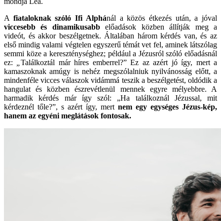
mondja Lea.
A
fiataloknak szóló Ifi Alphá
nál a közös étkezés után, a jóval
viccesebb és dinamikusabb
előadások közben állítják meg a
videót, és akkor beszélgetnek. Általában három kérdés van, és az
első mindig valami végtelen egyszerű témát vet fel, aminek látszólag
semmi köze a kereszténységhez; például a Jézusról szóló előadásnál
ez:
„
Találkoztál már híres emberrel?” Ez az azért jó így, mert a
kamaszoknak amúgy is nehéz megszólalniuk nyilvánosság előtt, a
mindenféle vicces válaszok vidámmá teszik a beszélgetést, oldódik a
hangulat és közben észrevétlenül mennek egyre mélyebbre. A
harmadik kérdés már így szól: „Ha találkoznál Jézussal, mit
kérdeznél tőle?”, s azért így, mert
nem egy egységes Jézus-kép,
hanem az egyéni meglátások fontosak.