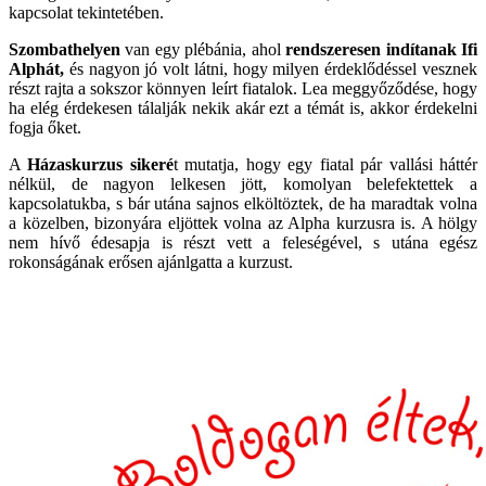
kapcsolat tekintetében.
Szombathelyen
van egy plébánia, ahol
rendszeresen indítanak Ifi
Alphát,
és nagyon jó volt látni, hogy milyen érdeklődéssel vesznek
részt rajta a sokszor könnyen leírt fiatalok. Lea meggyőződése, hogy
ha elég érdekesen tálalják nekik akár ezt a témát is, akkor érdekelni
fogja őket.
A
Házaskurzus sikeré
t mutatja, hogy egy fiatal pár vallási háttér
nélkül, de nagyon lelkesen jött, komolyan belefektettek a
kapcsolatukba, s bár utána sajnos elköltöztek, de ha maradtak volna
a közelben, bizonyára eljöttek volna az Alpha kurzusra is. A hölgy
nem hívő édesapja is részt vett a feleségével, s utána egész
rokonságának erősen ajánlgatta a kurzust.