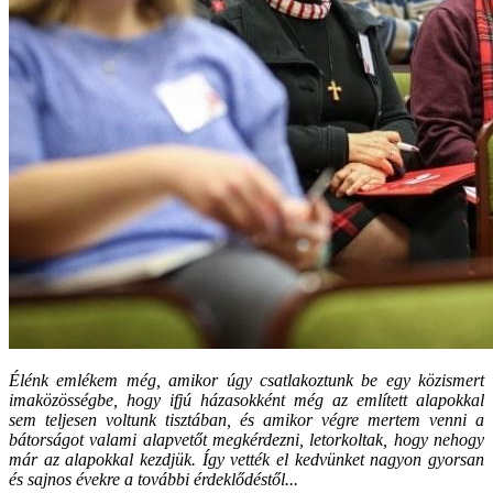
Élénk emlékem még, amikor úgy csatlakoztunk be egy közismert
imaközösségbe, hogy ifjú házasokként még az említett alapokkal
sem teljesen voltunk tisztában, és amikor végre mertem venni a
bátorságot valami alapvetőt megkérdezni, letorkoltak, hogy nehogy
már az alapokkal kezdjük. Így vették el kedvünket nagyon gyorsan
és sajnos évekre a további érdeklődéstől...