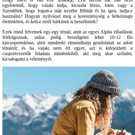
egyértelmű, hogy valaki tudja, kicsoda Jézus, Isten vagy a
Szentlélek, hogy fogott-e már kezébe Bibliát és ha igen, tudja-e
használni? Hogyan nyilvánul meg a kereszténység a hétköznapi
életünkben, és kell-e erről bárkinek is beszélnünk?
Ezek mind felvetnek egy-egy témát, amit az egyes Alpha előadások
feldolgoznak, utána pedig beszélgetni lehet 10-12 fős
kiscsoportokban, ahol mindenki elmondhatja gondolatait az adott
témáról; és ha valaki nem ért egyet, azt is kifejezheti; a
csoportvezetők feladata mindenkiből, aki meg akar szólalni,
kicsalogatni a véleményét.