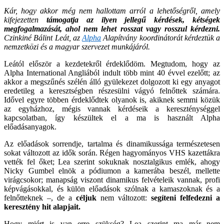
Kár, hogy akkor még nem hallottam arról a lehetőségről, amely
kifejezetten
támogatja az ilyen jellegű kérdések, kétségek
megfogalmazását,
ahol nem lehet rosszat vagy rosszul kérdezni.
Czinkiné Bálint Leát, az
Alpha
Alapítvány koordinátorát kérdeztük a
nemzetközi és a magyar szervezet munkájáról.
Leától először a kezdetekről érdeklődöm. Megtudom, hogy az
Alpha International Angliából indult több mint 40 évvel ezelőtt; az
akkor a megszűnés szélén álló gyülekezet dolgozott ki egy anyagot
eredetileg a keresztségben részesülni vágyó felnőttek számára.
Idővel egyre többen érdeklődtek olyanok is, akiknek semmi közük
az egyházhoz, mégis vannak kérdéseik a kereszténységgel
kapcsolatban, így készültek el a ma is használt Alpha
előadásanyagok.
Az előadások sorrendje, tartalma és dinamikussága természetesen
sokat változott az idők során. Régen hagyományos VHS kazettákra
vették fel őket; Lea szerint sokuknak nosztalgikus emlék, ahogy
Nicky Gumbel elnök a pódiumon a kamerába beszél, mellette
virágcsokor; manapság viszont dinamikus felvételeik vannak, profi
képvágásokkal, és külön előadások szólnak a kamaszoknak és a
felnőtteknek –, de a
céljuk
nem változott:
segíteni felfedezni a
keresztény hit alapjait.
Hogy miért is van erre szükség? Lea szerint ma már nem