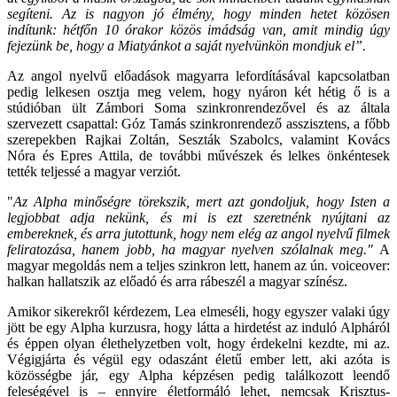
segíteni. Az is nagyon jó élmény, hogy minden hetet közösen
indítunk: hétfőn 10 órakor közös imádság van, amit mindig úgy
fejezünk be, hogy a Miatyánkot a saját nyelvünkön mondjuk el”.
Az angol nyelvű előadások magyarra lefordításával kapcsolatban
pedig lelkesen osztja meg velem, hogy nyáron két hétig ő is a
stúdióban ült Zámbori Soma szinkronrendezővel és az általa
szervezett csapattal: Góz Tamás szinkronrendező asszisztens, a főbb
szerepekben Rajkai Zoltán, Seszták Szabolcs, valamint Kovács
Nóra és Epres Attila, de további művészek és lelkes önkéntesek
tették teljessé a magyar verziót.
"
Az Alpha minőségre törekszik, mert azt gondoljuk, hogy Isten a
legjobbat adja nekünk, és mi is ezt szeretnénk nyújtani az
embereknek, és arra jutottunk, hogy nem elég az angol nyelvű filmek
feliratozása, hanem jobb, ha magyar nyelven szólalnak meg."
A
magyar megoldás nem a teljes szinkron lett, hanem az ún. voiceover:
halkan hallatszik az előadó és arra rábeszél a magyar színész.
Amikor sikerekről kérdezem, Lea elmeséli, hogy egyszer valaki úgy
jött be egy Alpha kurzusra, hogy látta a hirdetést az induló Alpháról
és éppen olyan élethelyzetben volt, hogy érdekelni kezdte, mi az.
Végigjárta és végül egy odaszánt életű ember lett, aki azóta is
közösségbe jár, egy Alpha képzésen pedig találkozott leendő
feleségével is – ennyire életformáló lehet, nemcsak Krisztus-