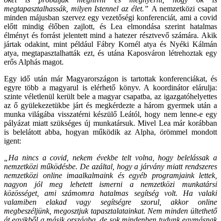
megtapasztalhassák, milyen Istennel az élet.”
A nemzetközi csapat
minden májusban szervez egy vezetőségi konferenciát, ami a covid
előtt mindig élőben zajlott, és Lea elmondása szerint hatalmas
élményt és forrást jelentett mind a hatezer résztvevő számára. Akik
jártak odakint, mint például Fábry Kornél atya és Nyéki Kálmán
atya, megtapasztalhatták ezt, és utána Kaposváron létrehoztak egy
erős Alphás magot.
Egy idő után már Magyarországon is tartottak konferenciákat, és
egyre több a magyarul is elérhető könyv. A koordinátor elárulja:
szinte véletlenül került bele a magyar csapatba, az igazgatóhelyettes
az ő gyülekezetükbe járt és megkérdezte a három gyermek után a
munka világába visszatérni készülő Leától, hogy nem lenne-e egy
pályázat miatt szükséges új munkatársuk. Mivel Lea már korábban
is belelátott abba, hogyan működik az Alpha, örömmel mondott
igent:
„Ha nincs a covid, nekem évekbe telt volna, hogy belelássak a
nemzetközi működésbe. De azáltal, hogy a járvány miatt rendszeres
nemzetközi online imaalkalmaink és egyéb programjaink lettek,
nagyon jól meg lehetett ismerni a nemzetközi munkatársi
közösséget, ami számomra hatalmas segítség volt. Ha valaki
valamiben elakad vagy segítségre szorul, akkor online
megbeszéljünk, megosztjuk tapasztalatainkat. Nem minden ültethető
át egyikből a másik országba, de sok mindenben tudunk egymásnak