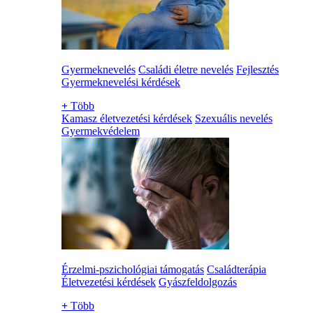
Gyermeknevelés
Családi életre nevelés
Fejlesztés
Gyermeknevelési kérdések
+
Több
Kamasz életvezetési kérdések
Szexuális nevelés
Gyermekvédelem
Érzelmi-pszichológiai támogatás
Családterápia
Életvezetési kérdések
Gyászfeldolgozás
+
Több