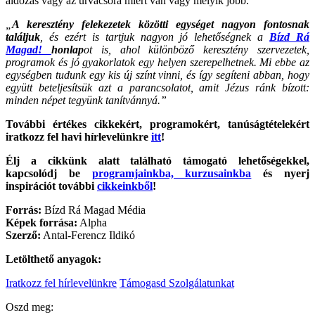
áldozás vagy az úrvacsora miért van vagy melyik jobb.
„
A keresztény felekezetek közötti egységet nagyon fontosnak
találjuk
, és ezért is tartjuk nagyon jó lehetőségnek a
Bízd Rá
Magad!
honlap
ot is, ahol különböző keresztény szervezetek,
programok és jó gyakorlatok egy helyen szerepelhetnek. Mi ebbe az
egységben tudunk egy kis új színt vinni, és így segíteni abban, hogy
együtt beteljesítsük azt a parancsolatot, amit Jézus ránk bízott:
minden népet tegyünk tanítvánnyá.”
További értékes cikkekért, programokért, tanúságtételekért
iratkozz fel havi hírlevelünkre
itt
!
Élj a cikkünk alatt található támogató lehetőségekkel,
kapcsolódj be
programjainkba, kurzusainkba
és nyerj
inspirációt további
cikkeinkből
!
Forrás:
Bízd Rá Magad Média
Képek forrása:
Alpha
Szerző:
Antal-Ferencz Ildikó
Letölthető anyagok:
Iratkozz fel hírlevelünkre
Támogasd Szolgálatunkat
Oszd meg: