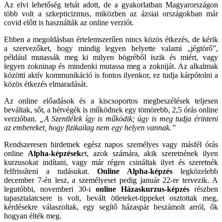
Az elvi lehetőség tehát adott, de a gyakorlatban Magyarországon
több volt a szkepticizmus, miközben az ázsiai országokban már
covid előtt is használták az online verziót.
Ebben a megoldásban értelemszerűen nincs közös étkezés, de kérik
a szervezőket, hogy mindig legyen helyette valami „jégtörő”,
például mutassák meg ki milyen bögréből iszik és miért, vagy
legyen zokninap és mindenki mutassa meg a zokniját. Az alkalmak
közötti aktív kommunikáció is fontos ilyenkor, ez tudja kárpótolni a
közös étkezés elmaradását.
Az online előadások és a kiscsoportos megbeszélések teljesen
beváltak, sőt, a hétvégék is működnek egy tömörebb, 2,5 órás online
verzióban.
„A Szentlélek így is működik; úgy is meg tudja érinteni
az embereket, hogy fizikailag nem egy helyen vannak.”
Rendszeresen hirdetnek egész napos személyes vagy másfél órás
online
Alpha-képzések
et, azok számára, akik szeretnének ilyen
kurzusokat indítani, vagy már régen csináltak ilyet és szeretnék
felfrissíteni a tudásukat.
Online Alpha-képzés
legközelebb
december 7-én lesz, a személyeset pedig január 22-re tervezik. A
legutóbbi, novemberi 30-i
online Házaskurzus-képzés
részben
tapasztalatcsere is volt, bevált ötleteket-tippeket osztottak meg,
kérdésekre válaszoltak, egy segítő házaspár beszámolt arról, ők
hogyan élték meg.