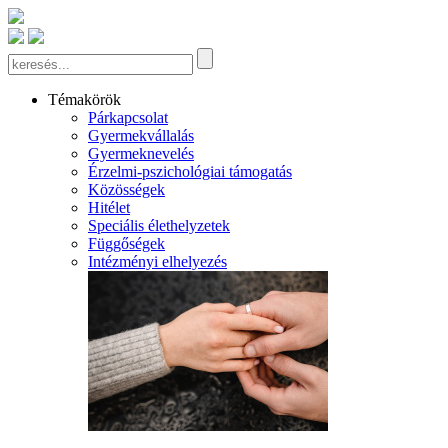
Témakörök
Párkapcsolat
Gyermekvállalás
Gyermeknevelés
Érzelmi-pszichológiai támogatás
Közösségek
Hitélet
Speciális élethelyzetek
Függőségek
Intézményi elhelyezés