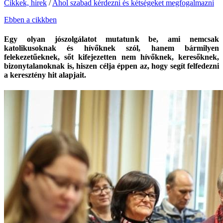
Cikkek, hírek
/
Ahol szabad kérdezni és kétségeket megfogalmazni
Ebben a cikkben
Egy olyan jószolgálatot mutatunk be, ami nemcsak
katolikusoknak és hívőknek szól, hanem bármilyen
felekezetűeknek, sőt kifejezetten nem hívőknek, keresőknek,
bizonytalanoknak is, hiszen célja éppen az, hogy segít felfedezni
a keresztény hit alapjait.