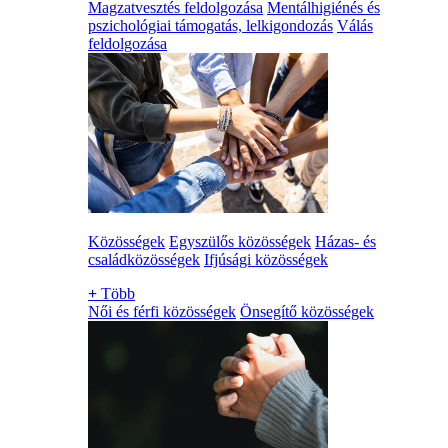
Magzatvesztés feldolgozása
Mentálhigiénés és
pszichológiai támogatás, lelkigondozás
Válás
feldolgozása
Közösségek
Egyszülős közösségek
Házas- és
családközösségek
Ifjúsági közösségek
+
Több
Női és férfi közösségek
Önsegítő közösségek