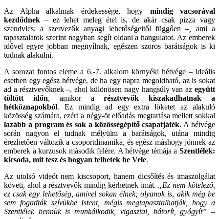
Az Alpha alkalmak érdekessége, hogy
mindig vacsorával
kezdődnek
–
ez lehet meleg étel is, de akár csak pizza vagy
szendvics; a szervezők anyagi lehetőségeitől függően
–,
ami a
tapasztalatok szerint nagyban segít oldani a hangulatot. Az emberek
idővel egyre jobban megnyílnak, egészen szoros barátságok is ki
tudnak alakulni.
A sorozat fontos eleme a 6.-7. alkalom környéki hétvége
–
ideális
esetben egy egész hétvége, de ha egy napra megoldható, az is sokat
ad a résztvevőknek
–,
ahol különösen nagy hangsúly van az
együtt
töltött időn
, amikor a
résztvevők kiszakadhatnak a
hétköznapokból
. Ez mindig ad egy extra löketet az alakuló
közösség számára, ezért a négy-öt előadás megtartása mellett sokkal
lazább a program és sok a közösségépítő csapatjáték.
A hétvége
során nagyon el tudnak mélyülni a barátságok, utána mindig
érezhetően változik a csoportdinamika, és egész máshogy jönnek az
emberek a kurzusok második felére. A hétvége témája a
Szentlélek:
kicsoda, mit tesz és hogyan telhetek be Vele
.
Az utolsó videót nem kiscsoport, hanem dicsőítés és imaszolgálat
követi, ahol a résztvevők mindig kérhetnek imát.
„Ez nem kötelező,
ez csak egy lehetőség, amivel sokan élnek; olyanok is, akik még be
sem fogadták szívükbe Istent, mégis megtapasztalhatják, hogy a
Szentlélek bennük is munkálkodik, vigasztal, bátorít, gyógyít” –