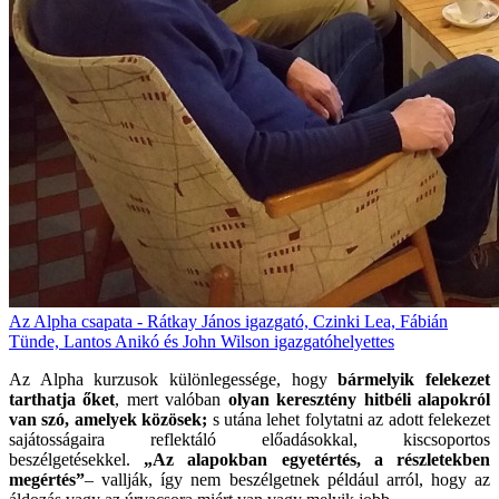
Az Alpha csapata - Rátkay János igazgató, Czinki Lea, Fábián
Tünde, Lantos Anikó és John Wilson igazgatóhelyettes
Az Alpha kurzusok különlegessége, hogy
bármelyik felekezet
tarthatja őket
, mert valóban
olyan keresztény hitbéli alapokról
van szó, amelyek közösek;
s utána lehet folytatni az adott felekezet
sajátosságaira reflektáló előadásokkal, kiscsoportos
beszélgetésekkel.
„Az alapokban egyetértés, a részletekben
megértés”
– vallják, így nem beszélgetnek például arról, hogy az