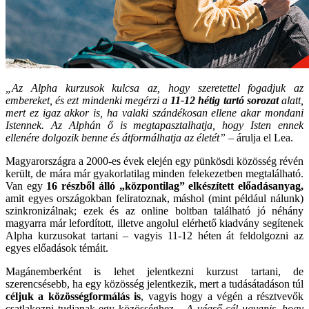
„Az Alpha kurzusok kulcsa az, hogy szeretettel fogadjuk az
embereket, és ezt mindenki megérzi a
11-12 hétig tartó sorozat
alatt,
mert ez igaz akkor is, ha valaki szándékosan ellene akar mondani
Istennek. Az Alphán ő is megtapasztalhatja, hogy Isten ennek
ellenére dolgozik benne és átformálhatja az életét” –
árulja el Lea.
Magyarországra a 2000-es évek elején egy pünkösdi közösség révén
került, de mára már gyakorlatilag minden felekezetben megtalálható.
Van egy
16 részből álló „központilag” elkészített előadásanyag,
amit egyes országokban feliratoznak, máshol (mint például nálunk)
szinkronizálnak; ezek és az online boltban található jó néhány
magyarra már lefordított, illetve angolul elérhető kiadvány segítenek
Alpha kurzusokat tartani – vagyis 11-12 héten át feldolgozni az
egyes előadások témáit.
Magánemberként is lehet jelentkezni kurzust tartani, de
szerencsésebb, ha egy közösség jelentkezik, mert a tudásátadáson túl
céljuk a közösségformálás is
, vagyis hogy a végén a résztvevők
csatlakozni tudjanak egy közösséghez.
„A végső cél ugyanis, hogy