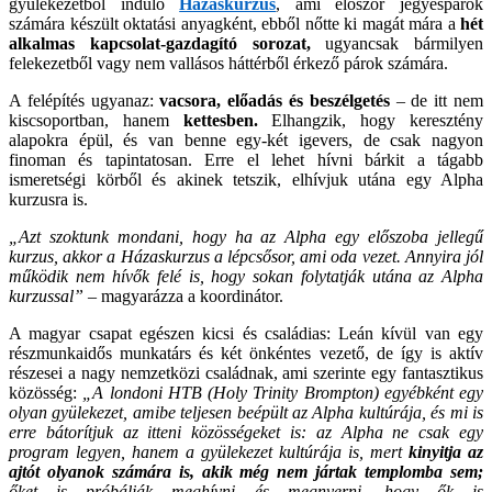
gyülekezetből induló
Házaskurzus
, ami először jegyespárok
számára készült oktatási anyagként, ebből nőtte ki magát mára a
hét
alkalmas kapcsolat-gazdagító sorozat,
ugyancsak bármilyen
felekezetből vagy nem vallásos háttérből érkező párok számára.
A felépítés ugyanaz:
vacsora, előadás és beszélgetés
–
de itt nem
kiscsoportban, hanem
kettesben.
Elhangzik, hogy keresztény
alapokra épül, és van benne egy-két igevers, de csak nagyon
finoman és tapintatosan. Erre el lehet hívni bárkit a tágabb
ismeretségi körből és akinek tetszik, elhívjuk utána egy Alpha
kurzusra is.
„Azt szoktunk mondani, hogy ha az Alpha egy előszoba jellegű
kurzus, akkor a Házaskurzus a lépcsősor, ami oda vezet. Annyira jól
működik nem hívők felé is, hogy sokan folytatják utána az Alpha
kurzussal”
– magyarázza a koordinátor.
A magyar csapat egészen kicsi és családias: Leán kívül van egy
részmunkaidős munkatárs és két önkéntes vezető, de így is aktív
részesei a nagy nemzetközi családnak, ami szerinte egy fantasztikus
közösség:
„A londoni HTB (Holy Trinity Brompton) egyébként egy
olyan gyülekezet, amibe teljesen beépült az Alpha kultúrája, és mi is
erre bátorítjuk az itteni közösségeket is: az Alpha ne csak egy
program legyen, hanem a gyülekezet kultúrája is, mert
kinyitja az
ajtót olyanok számára is, akik még nem jártak templomba sem;
őket is próbálják meghívni és megnyerni, hogy ők is