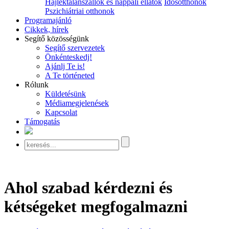
Hajléktalanszállók és nappali ellátók
Idősotthonok
Pszichiátriai otthonok
Programajánló
Cikkek, hírek
Segítő közösségünk
Segítő szervezetek
Önkénteskedj!
Ajánlj Te is!
A Te történeted
Rólunk
Küldetésünk
Médiamegjelenések
Kapcsolat
Támogatás
Ahol szabad kérdezni és
kétségeket megfogalmazni