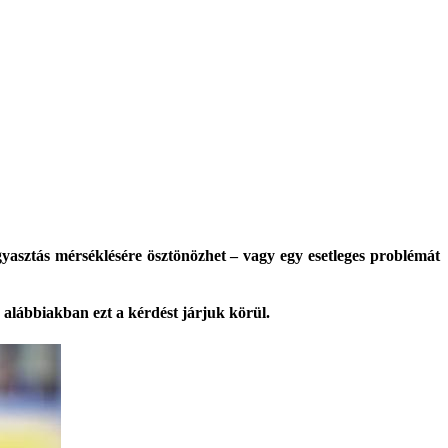
gyasztás mérséklésére ösztönözhet – vagy egy esetleges problémát
alábbiakban ezt a kérdést járjuk körül.