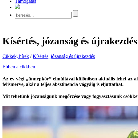
Támogatás
Kísértés, józanság és újrakezdés
Cikkek, hírek
/
Kísértés, józanság és újrakezdés
Ebben a cikkben
Az év végi „ünnepkör” elmúltával különösen aktuális lehet az al
felismerve, akár a teljes absztinencia vágyáig is eljuttathat.
Mit tehetünk józanságunk megőrzése vagy fogyasztásunk csökkenté