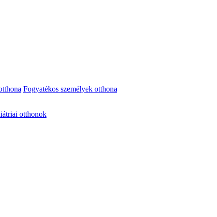
otthona
Fogyatékos személyek otthona
iátriai otthonok