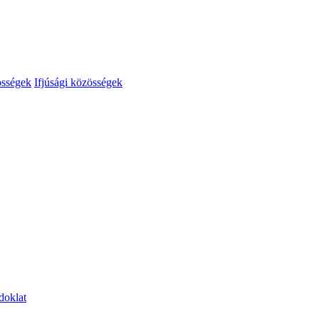
össégek
Ifjúsági közösségek
doklat