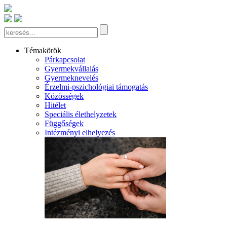
Témakörök
Párkapcsolat
Gyermekvállalás
Gyermeknevelés
Érzelmi-pszichológiai támogatás
Közösségek
Hitélet
Speciális élethelyzetek
Függőségek
Intézményi elhelyezés