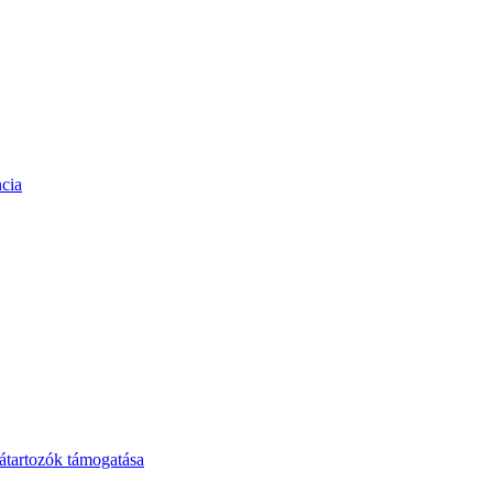
cia
tartozók támogatása