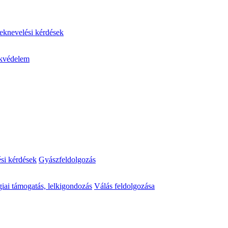
knevelési kérdések
kvédelem
ési kérdések
Gyászfeldolgozás
iai támogatás, lelkigondozás
Válás feldolgozása