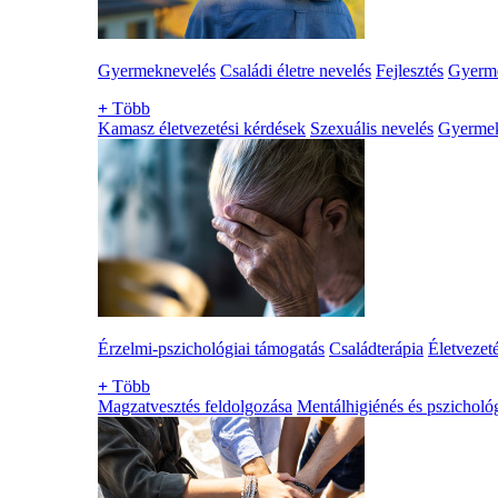
Gyermeknevelés
Családi életre nevelés
Fejlesztés
Gyerme
+
Több
Kamasz életvezetési kérdések
Szexuális nevelés
Gyerme
Érzelmi-pszichológiai támogatás
Családterápia
Életvezet
+
Több
Magzatvesztés feldolgozása
Mentálhigiénés és pszichológ