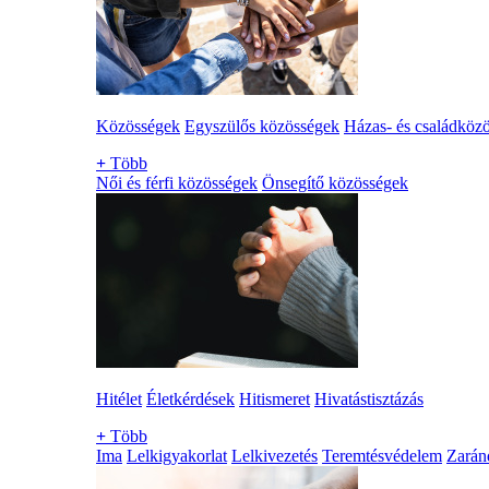
Közösségek
Egyszülős közösségek
Házas- és családköz
+
Több
Női és férfi közösségek
Önsegítő közösségek
Hitélet
Életkérdések
Hitismeret
Hivatástisztázás
+
Több
Ima
Lelkigyakorlat
Lelkivezetés
Teremtésvédelem
Zarán