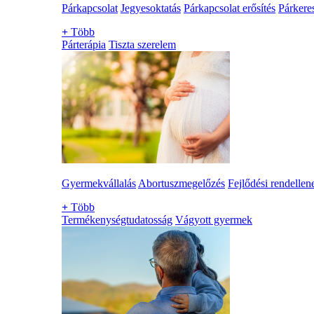
Párkapcsolat
Jegyesoktatás
Párkapcsolat erősítés
Párkere
+
Több
Párterápia
Tiszta szerelem
Gyermekvállalás
Abortuszmegelőzés
Fejlődési rendellen
+
Több
Termékenységtudatosság
Vágyott gyermek