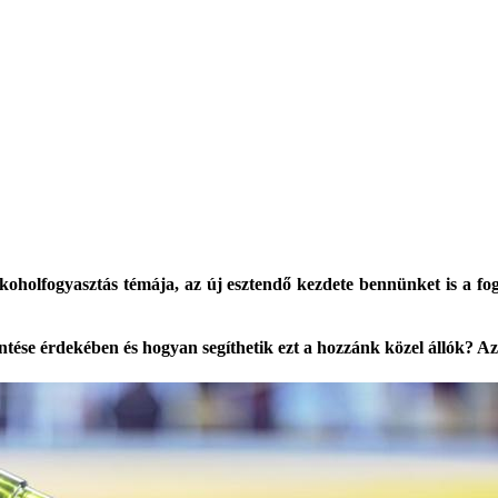
koholfogyasztás témája, az új esztendő kezdete bennünket is a fo
se érdekében és hogyan segíthetik ezt a hozzánk közel állók? Az 