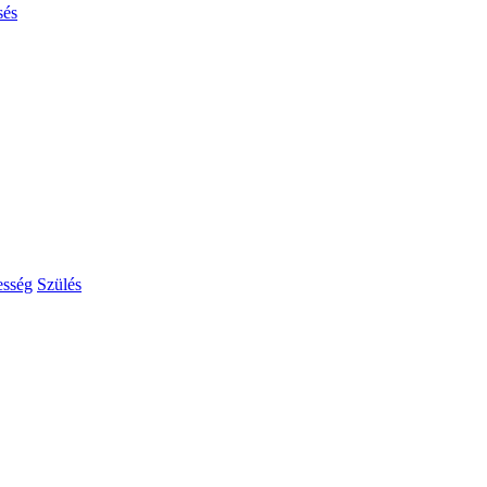
sés
esség
Szülés