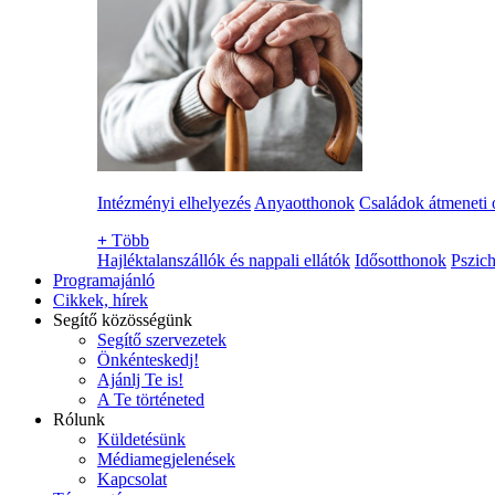
Intézményi elhelyezés
Anyaotthonok
Családok átmeneti 
+
Több
Hajléktalanszállók és nappali ellátók
Idősotthonok
Pszich
Programajánló
Cikkek, hírek
Segítő közösségünk
Segítő szervezetek
Önkénteskedj!
Ajánlj Te is!
A Te történeted
Rólunk
Küldetésünk
Médiamegjelenések
Kapcsolat