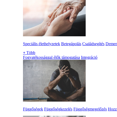
Speciális élethelyzetek
Betegápolás
Családsegítés
Demen
+
Több
Fogyatékossággal élők támogatása
Integráció
Függőségek
Függőségkezelés
Függőségmegelőzés
Hozzá