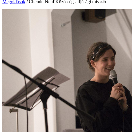
Megoldások
/
Chemin Neuf Közösség - ifjúsági misszió