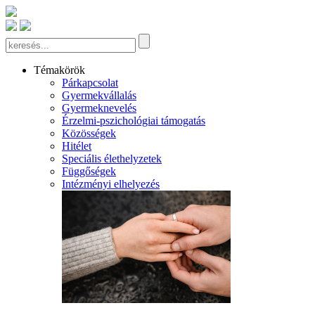
Témakörök
Párkapcsolat
Gyermekvállalás
Gyermeknevelés
Érzelmi-pszichológiai támogatás
Közösségek
Hitélet
Speciális élethelyzetek
Függőségek
Intézményi elhelyezés