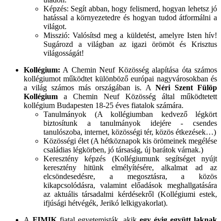
Képzés:
Segít abban, hogy felismerd, hogyan lehetsz jó
hatással a környezetedre és hogyan tudod átformálni a
világot.
Misszió: Valósítsd meg a küldetést, amelyre Isten hív!
Sugározd a világban az igazi örömöt és Krisztus
világosságát!
Kollégium:
A Chemin Neuf Közösség alapítása óta számos
kollégiumot működtet különböző európai nagyvárosokban és
a világ számos más országában is. A
Néri Szent Fülöp
Kollégium
a Chemin Neuf Közösség által működtetett
kollégium Budapesten 18-25 éves fiatalok számára.
Tanulmányok (A kollégiumban kedvező légkört
biztosítunk a tanulmányok idejére - csendes
tanulószoba, internet, közösségi tér, közös étkezések…)
Közösségi élet (A hétköznapok kis örömeinek megélése
családias légkörben, jó társaság, új barátok várnak.)
Keresztény képzés (Kollégiumunk segítséget nyújt
keresztény hitünk elmélyítésére, alkalmat ad az
elcsöndesedésre, a megosztásra, a közös
kikapcsolódásra, valamint előadások meghallgatására
az aktuális társadalmi kérdésekről (Kollégiumi estek,
ifjúsági hétvégék, Jerikó lelkigyakorlat).
A
FIMIK
fiatal egyetemisták, akik
egy évig együtt laknak