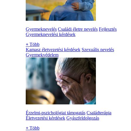
Gyermeknevelés
Családi életre nevelés
Fejlesztés
Gyermeknevelési kérdések
+
Több
Kamasz életvezetési kérdések
Szexuális nevelés
Gyermekvédelem
Érzelmi-pszichológiai támogatás
Családterápia
Életvezetési kérdések
Gyászfeldolgozás
+
Több