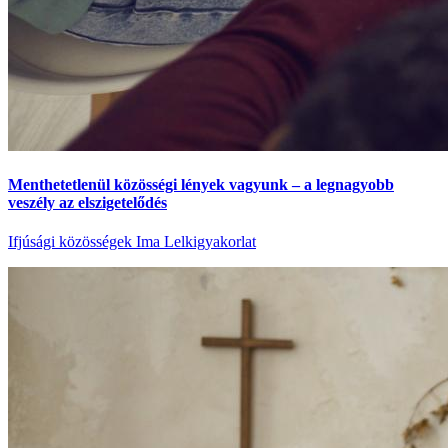
Menthetetlenül közösségi lények vagyunk – a legnagyobb
veszély az elszigetelődés
Ifjúsági közösségek
Ima
Lelkigyakorlat