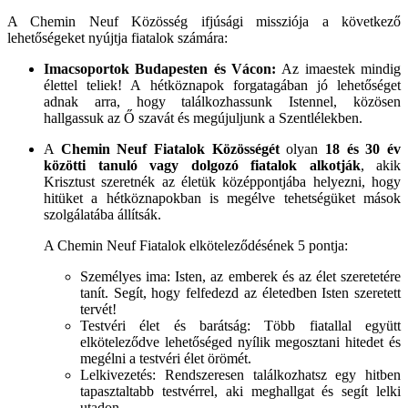
A Chemin Neuf Közösség ifjúsági missziója a következő
lehetőségeket nyújtja fiatalok számára:
Imacsoportok Budapesten és Vácon:
Az imaestek mindig
élettel teliek! A hétköznapok forgatagában jó lehetőséget
adnak arra, hogy találkozhassunk Istennel, közösen
hallgassuk az Ő szavát és megújuljunk a Szentlélekben.
A
Chemin Neuf Fiatalok
Közösségét
olyan
18 és 30 év
közötti tanuló vagy dolgozó fiatalok alkotják
, akik
Krisztust szeretnék az életük középpontjába helyezni, hogy
hitüket a hétköznapokban is megélve tehetségüket mások
szolgálatába állítsák.
A Chemin Neuf Fiatalok elköteleződésének 5 pontja:
Személyes ima: Isten, az emberek és az élet szeretetére
tanít. Segít, hogy felfedezd az életedben Isten szeretett
tervét!
Testvéri élet és barátság:
Több fiatallal együtt
elköteleződve lehetőséged nyílik megosztani hitedet és
megélni a testvéri élet örömét.
Lelkivezetés:
Rendszeresen találkozhatsz egy hitben
tapasztaltabb testvérrel, aki meghallgat és segít lelki
utadon.