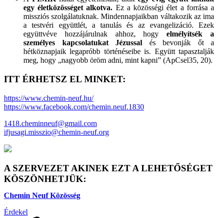
egy életközösséget alkotva.
Ez a közösségi élet a forrása a
missziós szolgálatuknak. Mindennapjaikban váltakozik az ima
a testvéri együttlét, a tanulás és az evangelizáció. Ezek
együttvéve hozzájárulnak ahhoz, hogy
elmélyítsék a
személyes kapcsolatukat Jézussal
és bevonják őt a
hétköznapjaik legapróbb történéseibe is. Együtt tapasztalják
meg, hogy „nagyobb öröm adni, mint kapni” (ApCsel35, 20).
ITT ÉRHETSZ EL MINKET:
https://www.chemin-neuf.hu/
https://www.facebook.com/chemin.neuf.1830
1418.cheminneuf@gmail.com
ifjusagi.misszio@chemin-neuf.org
A SZERVEZET AKINEK EZT A LEHETŐSÉGET
KÖSZÖNHETJÜK:
Chemin Neuf Közösség
Érdekel