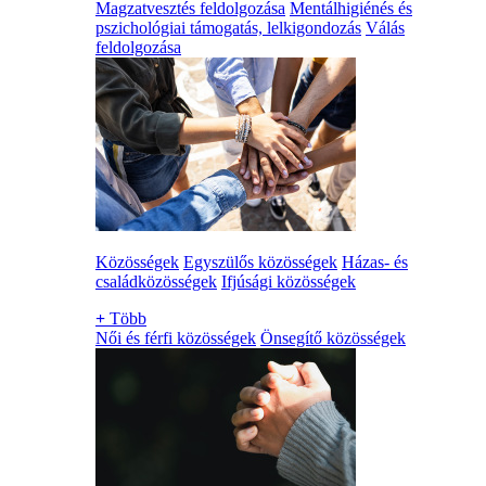
Magzatvesztés feldolgozása
Mentálhigiénés és
pszichológiai támogatás, lelkigondozás
Válás
feldolgozása
Közösségek
Egyszülős közösségek
Házas- és
családközösségek
Ifjúsági közösségek
+
Több
Női és férfi közösségek
Önsegítő közösségek