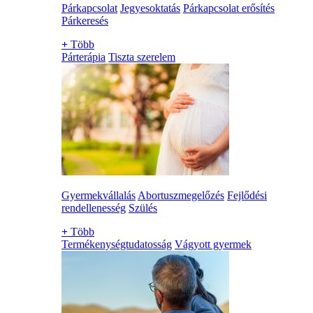
Párkapcsolat
Jegyesoktatás
Párkapcsolat erősítés
Párkeresés
+
Több
Párterápia
Tiszta szerelem
Gyermekvállalás
Abortuszmegelőzés
Fejlődési
rendellenesség
Szülés
+
Több
Termékenységtudatosság
Vágyott gyermek