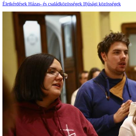
Életkérdések
Házas- és családközösségek
Ifjúsági közösségek