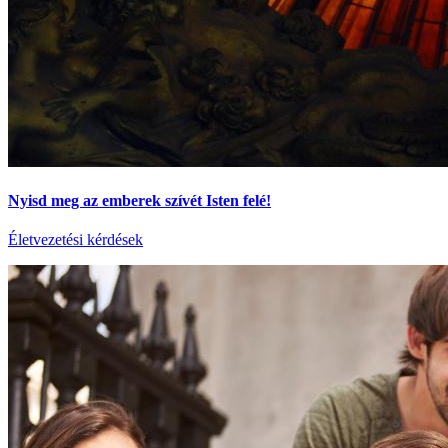
Nyisd meg az emberek szívét Isten felé!
Életvezetési kérdések