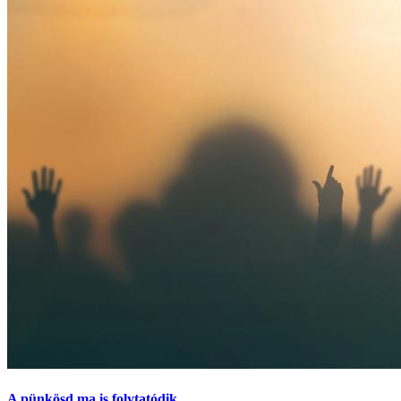
A pünkösd ma is folytatódik