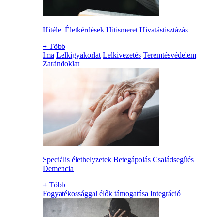
Hitélet
Életkérdések
Hitismeret
Hivatástisztázás
+
Több
Ima
Lelkigyakorlat
Lelkivezetés
Teremtésvédelem
Zarándoklat
Speciális élethelyzetek
Betegápolás
Családsegítés
Demencia
+
Több
Fogyatékossággal élők támogatása
Integráció