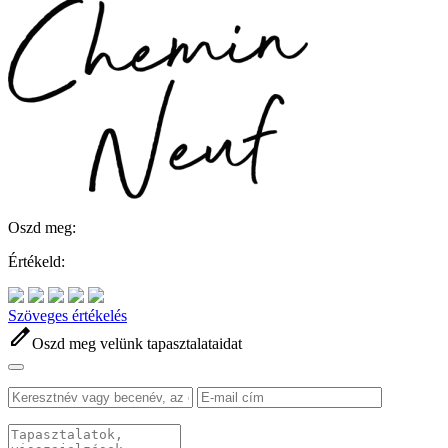
Oszd meg:
Értékeld:
Szöveges értékelés
edit
Oszd meg velünk tapasztalataidat