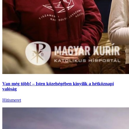
Van még több! – Isten közelségében kinyílik a hétköznapi
valóság
Hitismeret