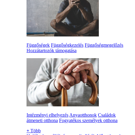
Függőségek
Függőségkezelés
Függőségmegelőzés
Hozzátartozók támogatása
Intézményi elhelyezés
Anyaotthonok
Családok
átmeneti otthona
Fogyatékos személyek otthona
+
Több