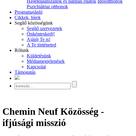
Hajléktalanszállók és nappali ellátók
Idősotthonok
Pszichiátriai otthonok
Programajánló
Cikkek, hírek
Segítő közösségünk
Segítő szervezetek
Önkénteskedj!
Ajánlj Te is!
A Te történeted
Rólunk
Küldetésünk
Médiamegjelenések
Kapcsolat
Támogatás
Chemin Neuf Közösség -
ifjúsági misszió