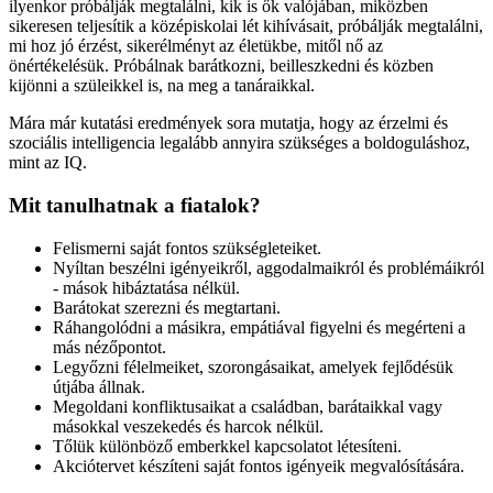
ilyenkor próbálják megtalálni, kik is ők valójában, miközben
sikeresen teljesítik a középiskolai lét kihívásait, próbálják megtalálni,
mi hoz jó érzést, sikerélményt az életükbe, mitől nő az
önértékelésük. Próbálnak barátkozni, beilleszkedni és közben
kijönni a szüleikkel is, na meg a tanáraikkal.
Mára már kutatási eredmények sora mutatja, hogy az érzelmi és
szociális intelligencia legalább annyira szükséges a boldoguláshoz,
mint az IQ.
Mit tanulhatnak a fiatalok?
Felismerni saját fontos szükségleteiket.
Nyíltan beszélni igényeikről, aggodalmaikról és problémáikról
- mások hibáztatása nélkül.
Barátokat szerezni és megtartani.
Ráhangolódni a másikra, empátiával figyelni és megérteni a
más nézőpontot.
Legyőzni félelmeiket, szorongásaikat, amelyek fejlődésük
útjába állnak.
Megoldani konfliktusaikat a családban, barátaikkal vagy
másokkal veszekedés és harcok nélkül.
Tőlük különböző emberkkel kapcsolatot létesíteni.
Akciótervet készíteni saját fontos igényeik megvalósítására.