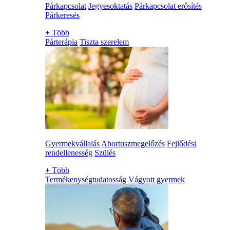
Párkapcsolat
Jegyesoktatás
Párkapcsolat erősítés
Párkeresés
+
Több
Párterápia
Tiszta szerelem
Gyermekvállalás
Abortuszmegelőzés
Fejlődési
rendellenesség
Szülés
+
Több
Termékenységtudatosság
Vágyott gyermek