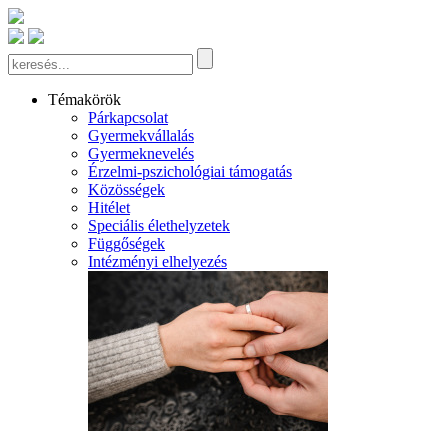
Témakörök
Párkapcsolat
Gyermekvállalás
Gyermeknevelés
Érzelmi-pszichológiai támogatás
Közösségek
Hitélet
Speciális élethelyzetek
Függőségek
Intézményi elhelyezés