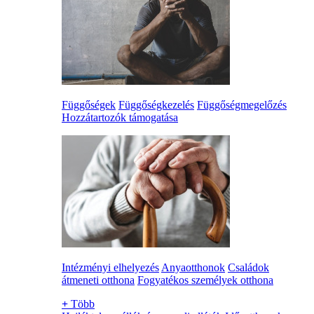
Függőségek
Függőségkezelés
Függőségmegelőzés
Hozzátartozók támogatása
Intézményi elhelyezés
Anyaotthonok
Családok
átmeneti otthona
Fogyatékos személyek otthona
+
Több