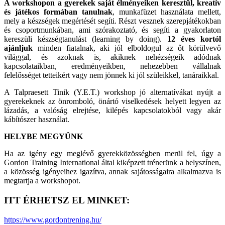
A workshopon a gyerekek saját élményeiken keresztül, kreatív
és játékos formában tanulnak
, munkafüzet használata mellett,
mely a készségek megértését segíti. Részt vesznek szerepjátékokban
és csoportmunkában, ami szórakoztató, és segíti a gyakorlaton
kereszüli készségtanulást (learning by doing).
12 éves kortól
ajánljuk
minden fiatalnak, aki jól elboldogul az őt körülvevő
világgal, és azoknak is, akiknek nehézségeik adódnak
kapcsolataikban, eredményeikben, nehezebben vállalnak
felelősséget tetteikért vagy nem jönnek ki jól szüleikkel, tanáraikkal.
A Talpraesett Tinik (Y.E.T.) workshop jó alternatívákat nyújt a
gyerekeknek az önromboló, önártó viselkedések helyett legyen az
lázadás, a valóság elrejtése, kilépés kapcsolatokból vagy akár
kábítószer használat.
HELYBE MEGYÜNK
Ha az igény egy meglévő gyerekközösségben merül fel, úgy a
Gordon Training International által kiképzett trénerünk a helyszínen,
a közösség igényeihez igazítva, annak sajátosságaira alkalmazva is
megtartja a workshopot.
ITT ÉRHETSZ EL MINKET:
https://www.gordontrening.hu/