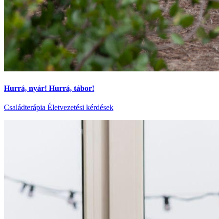
Hurrá, nyár! Hurrá, tábor!
Családterápia
Életvezetési kérdések