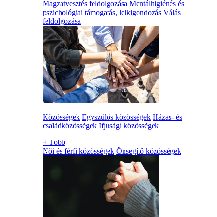
Magzatvesztés feldolgozása
Mentálhigiénés és
pszichológiai támogatás, lelkigondozás
Válás
feldolgozása
Közösségek
Egyszülős közösségek
Házas- és
családközösségek
Ifjúsági közösségek
+
Több
Női és férfi közösségek
Önsegítő közösségek