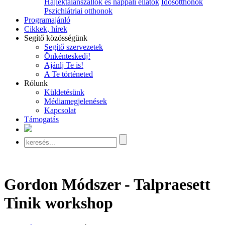
Hajléktalanszállók és nappali ellátók
Idősotthonok
Pszichiátriai otthonok
Programajánló
Cikkek, hírek
Segítő közösségünk
Segítő szervezetek
Önkénteskedj!
Ajánlj Te is!
A Te történeted
Rólunk
Küldetésünk
Médiamegjelenések
Kapcsolat
Támogatás
Gordon Módszer - Talpraesett
Tinik workshop