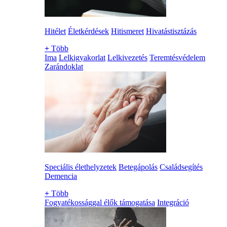
Hitélet
Életkérdések
Hitismeret
Hivatástisztázás
+
Több
Ima
Lelkigyakorlat
Lelkivezetés
Teremtésvédelem
Zarándoklat
Speciális élethelyzetek
Betegápolás
Családsegítés
Demencia
+
Több
Fogyatékossággal élők támogatása
Integráció