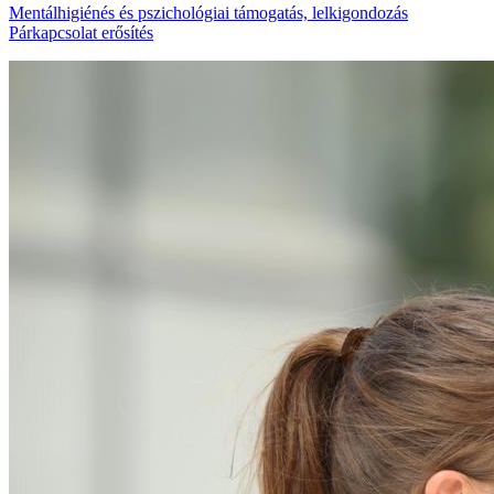
Mentálhigiénés és pszichológiai támogatás, lelkigondozás
Párkapcsolat erősítés