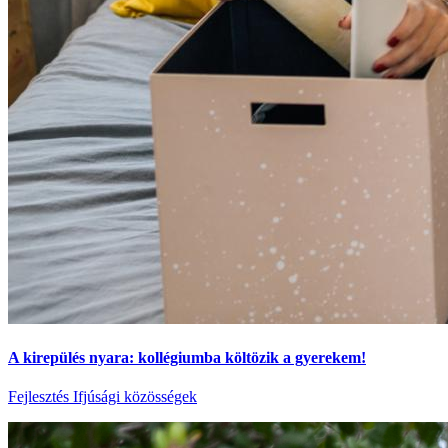
A kirepülés nyara: kollégiumba költözik a gyerekem!
Fejlesztés
Ifjúsági közösségek