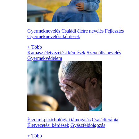
Gyermeknevelés
Családi életre nevelés
Fejlesztés
Gyermeknevelési kérdések
+
Több
Kamasz életvezetési kérdések
Szexuális nevelés
Gyermekvédelem
Érzelmi-pszichológiai támogatás
Családterápia
Életvezetési kérdések
Gyászfeldolgozás
+
Több