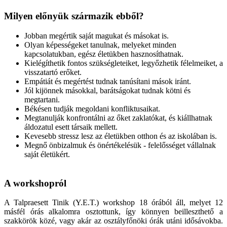
Milyen előnyük származik ebből?
Jobban megértik saját magukat és másokat is.
Olyan képességeket tanulnak, melyeket minden
kapcsolatukban, egész életükben hasznosíthatnak.
Kielégíthetik fontos szükségleteiket, legyőzhetik félelmeiket, a
visszatartó erőket.
Empátiát és megértést tudnak tanúsítani mások iránt.
Jól kijönnek másokkal, barátságokat tudnak kötni és
megtartani.
Békésen tudják megoldani konfliktusaikat.
Megtanulják konfrontálni az őket zaklatókat, és kiállhatnak
áldozatul esett társaik mellett.
Kevesebb stressz lesz az életükben otthon és az iskolában is.
Megnő önbizalmuk és önértékelésük - felelősséget vállalnak
saját életükért.​​​​​​​​​​​
A workshopról
A Talpraesett Tinik (Y.E.T.) workshop 18 órából áll, melyet 12
másfél órás alkalomra osztottunk, így könnyen beilleszthető a
szakkörök közé, vagy akár az osztályfőnöki órák utáni idősávokba.