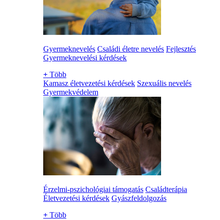
Gyermeknevelés
Családi életre nevelés
Fejlesztés
Gyermeknevelési kérdések
+
Több
Kamasz életvezetési kérdések
Szexuális nevelés
Gyermekvédelem
Érzelmi-pszichológiai támogatás
Családterápia
Életvezetési kérdések
Gyászfeldolgozás
+
Több