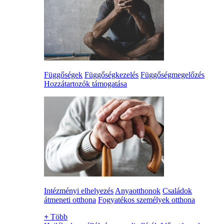
Függőségek
Függőségkezelés
Függőségmegelőzés
Hozzátartozók támogatása
Intézményi elhelyezés
Anyaotthonok
Családok
átmeneti otthona
Fogyatékos személyek otthona
+
Több