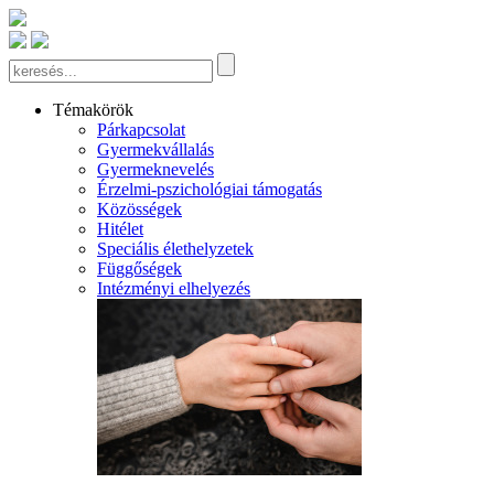
Témakörök
Párkapcsolat
Gyermekvállalás
Gyermeknevelés
Érzelmi-pszichológiai támogatás
Közösségek
Hitélet
Speciális élethelyzetek
Függőségek
Intézményi elhelyezés