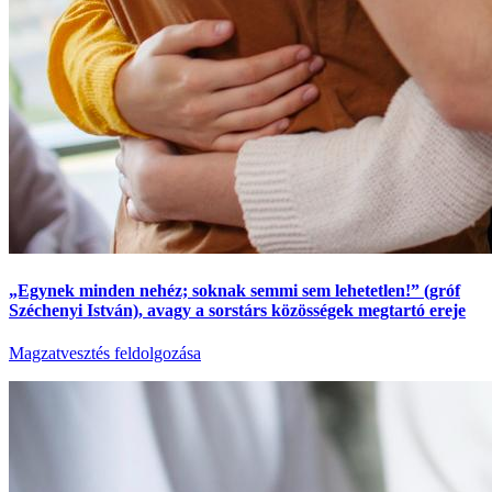
„Egynek minden nehéz; soknak semmi sem lehetetlen!” (gróf
Széchenyi István), avagy a sorstárs közösségek megtartó ereje
Magzatvesztés feldolgozása