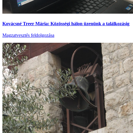
Kovácsné Treer Mária: Közösségi hálon üzenünk a találkozásig
Magzatvesztés feldolgozása