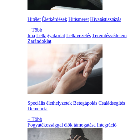
Hitélet
Életkérdések
Hitismeret
Hivatástisztázás
+
Több
Ima
Lelkigyakorlat
Lelkivezetés
Teremtésvédelem
Zarándoklat
Speciális élethelyzetek
Betegápolás
Családsegítés
Demencia
+
Több
Fogyatékossággal élők támogatása
Integráció