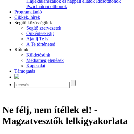
Hajléktalanszállók és nappali ellátók
Idősotthonok
Pszichiátriai otthonok
Programajánló
Cikkek, hírek
Segítő közösségünk
Segítő szervezetek
Önkénteskedj!
Ajánlj Te is!
A Te történeted
Rólunk
Küldetésünk
Médiamegjelenések
Kapcsolat
Támogatás
Ne félj, nem ítéllek el! -
Magzatvesztők lelkigyakorlata