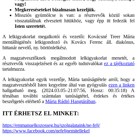
vagy!
Megkereséseteket bizalmasan kezeljük.
Missziós gyümölcse is van: a résztvevők közül sokan
visszatalálnak elvesztett hitükhöz, vagy épp itt fedezik fel
Isten szereteté
t.
A lelkigyakorlat megalkotói és vezetői: Kovácsné Treer Mária
mentálhigiénés lelkigondozó és Kovács Ferenc áll. diakónus,
hittanár nevelő, ny. börtönlelkész.
A magzatvesztőknek megálmodott lelkigyakorlat menetét, a
résztvevők visszajelzéseit és az egyéb tudnivalókat
ez a tájékoztató
tartalmazza.
A lelkigyakorlat egyik vezetője, Mária tanúságtétele arról, hogy a
magzatvesztésből Isten kegyelme által van gyógyulás
ezen a linken
hallgatható meg. (2024.03.05–21:07:56, Hossz: 00:35:18) A
témában további számtalan tanúságtétel, érdekes és értékes
beszélgetés elérhető a
Mária Rádió Hangtárában
.
ITT ÉRHETSZ EL MINKET:
https://emmanuelkozosseg.hu/szolgalataink/ne-felj/
https://www.facebook.com/nefeljnemitellekel