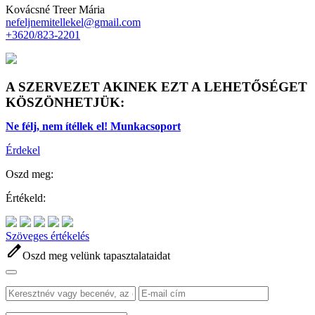
Kovácsné Treer Mária
nefeljnemitellekel@gmail.com
+3620/823-2201
A SZERVEZET AKINEK EZT A LEHETŐSÉGET
KÖSZÖNHETJÜK:
Ne félj, nem ítéllek el! Munkacsoport
Érdekel
Oszd meg:
Értékeld:
Szöveges értékelés
edit
Oszd meg velünk tapasztalataidat