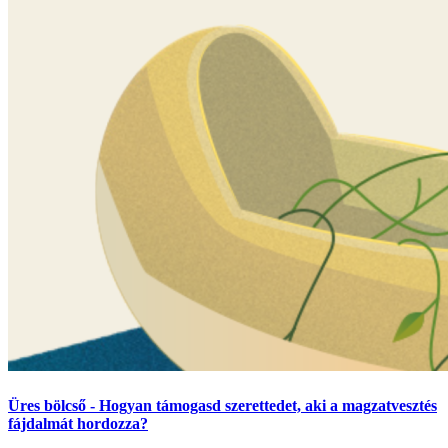
Üres bölcső - Hogyan támogasd szerettedet, aki a magzatvesztés
fájdalmát hordozza?