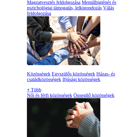
Magzatvesztés feldolgozása
Mentálhigiénés és
pszichológiai támogatás, lelkigondozás
Válás
feldolgozása
Közösségek
Egyszülős közösségek
Házas- és
családközösségek
Ifjúsági közösségek
+
Több
Női és férfi közösségek
Önsegítő közösségek