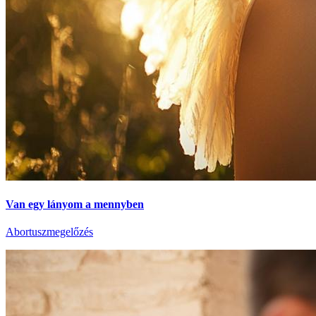
Van egy lányom a mennyben
Abortuszmegelőzés