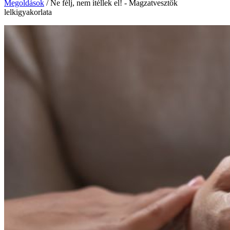
Megoldások
/
Ne félj, nem ítéllek el! - Magzatvesztők
lelkigyakorlata