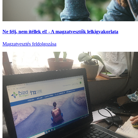
Ne félj, nem ítéllek el! - A magzatvesztők lelkigyakorlata
Magzatvesztés feldolgozása