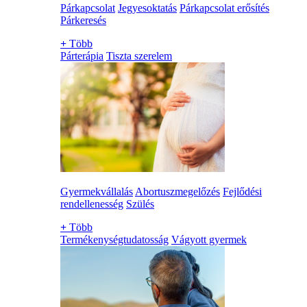
Párkapcsolat
Jegyesoktatás
Párkapcsolat erősítés
Párkeresés
+
Több
Párterápia
Tiszta szerelem
Gyermekvállalás
Abortuszmegelőzés
Fejlődési
rendellenesség
Szülés
+
Több
Termékenységtudatosság
Vágyott gyermek