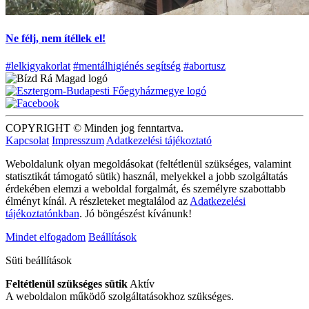
Ne félj, nem ítéllek el!
#lelkigyakorlat
#mentálhigiénés segítség
#abortusz
COPYRIGHT © Minden jog fenntartva.
Kapcsolat
Impresszum
Adatkezelési tájékoztató
Weboldalunk olyan megoldásokat (feltétlenül szükséges, valamint
statisztikát támogató sütik) használ, melyekkel a jobb szolgáltatás
érdekében elemzi a weboldal forgalmát, és személyre szabottabb
élményt kínál. A részleteket megtalálod az
Adatkezelési
tájékoztatónkban
. Jó böngészést kívánunk!
Mindet elfogadom
Beállítások
Süti beállítások
Feltétlenül szükséges sütik
Aktív
A weboldalon működő szolgáltatásokhoz szükséges.