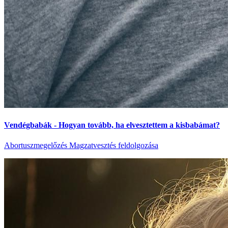
Vendégbabák - Hogyan tovább, ha elvesztettem a kisbabámat?
Abortuszmegelőzés
Magzatvesztés feldolgozása