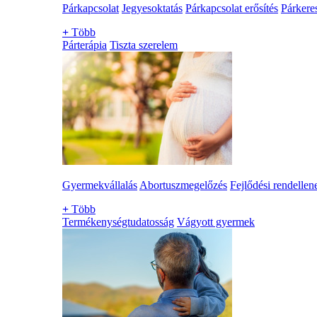
Párkapcsolat
Jegyesoktatás
Párkapcsolat erősítés
Párkere
+
Több
Párterápia
Tiszta szerelem
Gyermekvállalás
Abortuszmegelőzés
Fejlődési rendellen
+
Több
Termékenységtudatosság
Vágyott gyermek