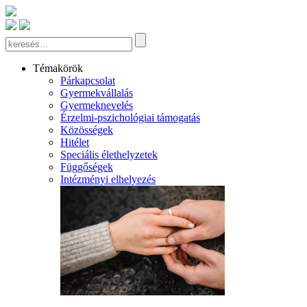
Témakörök
Párkapcsolat
Gyermekvállalás
Gyermeknevelés
Érzelmi-pszichológiai támogatás
Közösségek
Hitélet
Speciális élethelyzetek
Függőségek
Intézményi elhelyezés