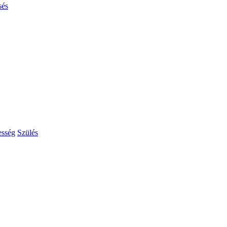
sés
esség
Szülés