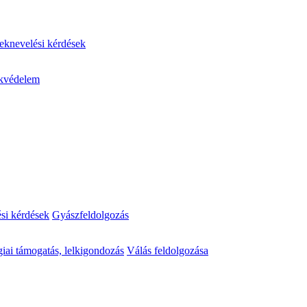
knevelési kérdések
kvédelem
ési kérdések
Gyászfeldolgozás
iai támogatás, lelkigondozás
Válás feldolgozása