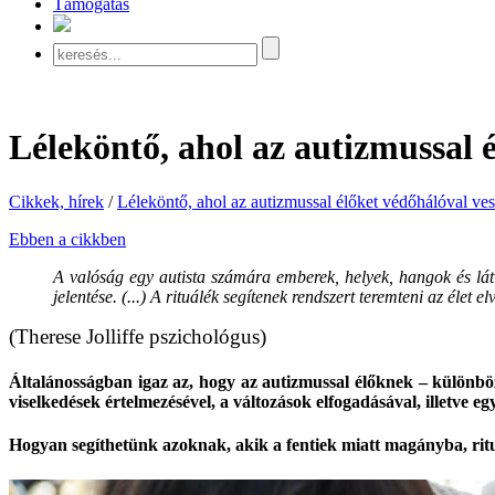
Támogatás
Léleköntő, ahol az autizmussal 
Cikkek, hírek
/
Léleköntő, ahol az autizmussal élőket védőhálóval ve
Ebben a cikkben
A valóság egy autista számára emberek, helyek, hangok és lát
jelentése. (...) A rituálék segítenek rendszert teremteni az élet e
(Therese Jolliffe pszichológus)
Általánosságban igaz az, hogy az autizmussal élőknek – különb
viselkedések értelmezésével, a változások elfogadásával, illetve egy
Hogyan segíthetünk azoknak, akik a fentiek miatt magányba, ri