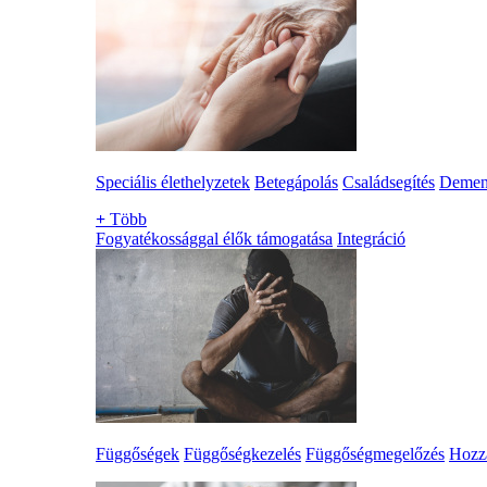
Speciális élethelyzetek
Betegápolás
Családsegítés
Demen
+
Több
Fogyatékossággal élők támogatása
Integráció
Függőségek
Függőségkezelés
Függőségmegelőzés
Hozzá