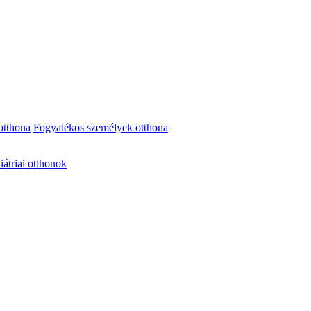
otthona
Fogyatékos személyek otthona
iátriai otthonok