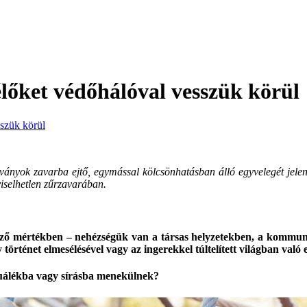
élőket védőhálóval vesszük körül
sszük körül
ványok zavarba ejtő, egymással kölcsönhatásban álló egyvelegét jelen
lviselhetlen zűrzavarában.
öző mértékben – nehézségük van a társas helyzetekben, a kommun
 történet elmesélésével vagy az ingerekkel túltelített világban való 
tuálékba vagy sírásba menekülnek?