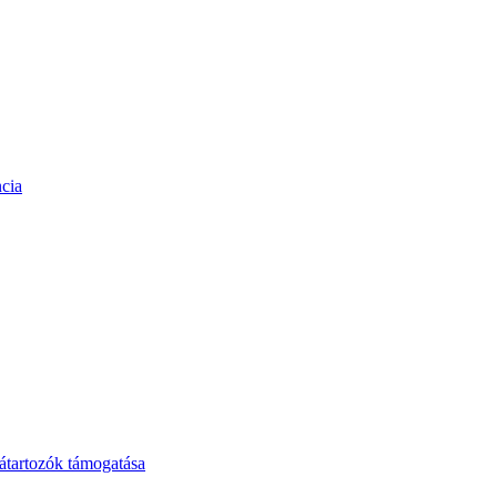
cia
tartozók támogatása