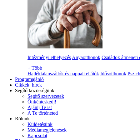
Intézményi elhelyezés
Anyaotthonok
Családok átmeneti 
+
Több
Hajléktalanszállók és nappali ellátók
Idősotthonok
Pszich
Programajánló
Cikkek, hírek
Segítő közösségünk
Segítő szervezetek
Önkénteskedj!
Ajánlj Te is!
A Te történeted
Rólunk
Küldetésünk
Médiamegjelenések
Kapcsolat