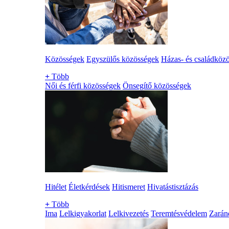
Közösségek
Egyszülős közösségek
Házas- és családköz
+
Több
Női és férfi közösségek
Önsegítő közösségek
Hitélet
Életkérdések
Hitismeret
Hivatástisztázás
+
Több
Ima
Lelkigyakorlat
Lelkivezetés
Teremtésvédelem
Zarán