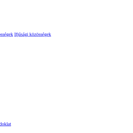
össégek
Ifjúsági közösségek
doklat