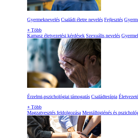
Gyermeknevelés
Családi életre nevelés
Fejlesztés
Gyerme
+
Több
Kamasz életvezetési kérdések
Szexuális nevelés
Gyerme
Érzelmi-pszichológiai támogatás
Családterápia
Életvezet
+
Több
Magzatvesztés feldolgozása
Mentálhigiénés és pszichológ