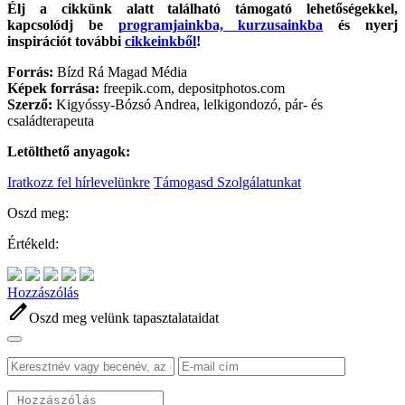
Élj a cikkünk alatt található támogató lehetőségekkel,
kapcsolódj be
programjainkba, kurzusainkba
és nyerj
inspirációt további
cikkeinkből
!
Forrás:
Bízd Rá Magad Média
Képek forrása:
freepik.com, depositphotos.com
Szerző:
Kigyóssy-Bózsó Andrea, lelkigondozó, pár- és
családterapeuta
Letölthető anyagok:
Iratkozz fel hírlevelünkre
Támogasd Szolgálatunkat
Oszd meg:
Értékeld:
Hozzászólás
edit
Oszd meg velünk tapasztalataidat