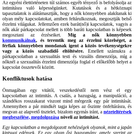
Az egyéni élettörténeten túl számos egyéb tényező is befolyásolja az
intimitásra való képességünket. Kutatások és a hétköznapi
tapasztalatok is alátámasztják, hogy a nők könnyebben alakítanak ki
olyan mély kapcsolatokat, amiben feltárulkoznak, megosztják belső
érzelmi világukat. Jellemzően ezek barát(nő)i kapcsolatok, vagyis a
nők akár párkapcsolat mellett is több baráti kapcsolatban is képesek
megosztani az érzéseiket.
Míg a nők könnyebben
kommunikálnak
, és teremtik meg az érzelmi közelséget, a
férfiak könnyebben mondanak igent a közös tevékenységekre
vagy a közös szabadidő eltöltésére.
Emellett számukra a
párkapcsolatban a szexualitás testi és vizuális dimenziója, míg a
nőknél a szexualitás érzelmi dimenziója foglal el előkelőbb helyet a
kapcsolat összetevői között.
Konfliktusok hatása
Önmagában egy vitától, veszekedéstől nem vész el egy
kapcsolatban az intimitás. A csalás, a hazugság, a manipuláció, a
szándékos rosszakarat viszont mind mérgezik egy pár intimitását.
Amennyiben a pár mindkét tagja képes az őszinte önfeltárásra, és
megvan az alapvető tisztelet, bizalom egymás iránt, a
nézeteltérések
megbeszélése, megdolgozása
növeli az intimitást.
Egy kapcsolatban a megdolgozott nehézségek olyanok, mint a japán
kintsugi edények. Ez egy olyan ősi hagyomány, amely szerint az