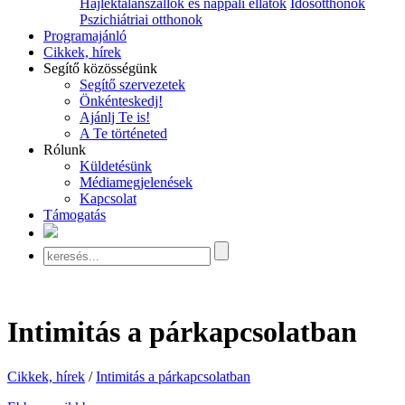
Hajléktalanszállók és nappali ellátók
Idősotthonok
Pszichiátriai otthonok
Programajánló
Cikkek, hírek
Segítő közösségünk
Segítő szervezetek
Önkénteskedj!
Ajánlj Te is!
A Te történeted
Rólunk
Küldetésünk
Médiamegjelenések
Kapcsolat
Támogatás
Intimitás a párkapcsolatban
Cikkek, hírek
/
Intimitás a párkapcsolatban