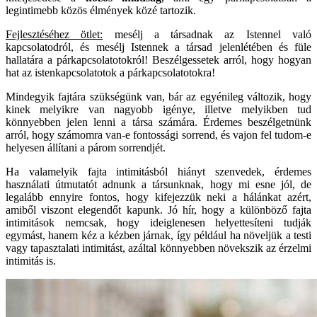
legintimebb közös élmények közé tartozik.
Fejlesztéséhez ötlet:
mesélj a társadnak az Istennel való
kapcsolatodról, és mesélj Istennek a társad jelenlétében és füle
hallatára a párkapcsolatotokról! Beszélgessetek arról, hogy hogyan
hat az istenkapcsolatotok a párkapcsolatotokra!
Mindegyik fajtára szükségünk van, bár az egyénileg változik, hogy
kinek melyikre van nagyobb igénye, illetve melyikben tud
könnyebben jelen lenni a társa számára. Érdemes beszélgetnünk
arról, hogy számomra van-e fontossági sorrend, és vajon fel tudom-e
helyesen állítani a párom sorrendjét.
Ha valamelyik fajta intimitásból hiányt szenvedek, érdemes
használati útmutatót adnunk a társunknak, hogy mi esne jól, de
legalább ennyire fontos, hogy kifejezzük neki a hálánkat azért,
amiből viszont elegendőt kapunk. Jó hír, hogy a különböző fajta
intimitások nemcsak, hogy ideiglenesen helyettesíteni tudják
egymást, hanem kéz a kézben járnak, így például ha növeljük a testi
vagy tapasztalati intimitást, azáltal könnyebben növekszik az érzelmi
intimitás is.