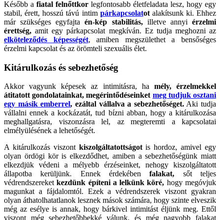
Később a
fiatal felnőttkor
legfontosabb életfeladata lesz, hogy egy
stabil, érett, hosszú távú intim
párkapcsolat
ot
alakítsunk ki. Ehhez
már szükséges egyfajta
én-kép stabilitás,
illetve annyi
érzelmi
érettség,
amit egy párkapcsolat megkíván. Ez tudja meghozni az
elköteleződés képességét
, amiben megszülethet a bensőséges
érzelmi kapcsolat és az örömteli szexuális élet.
Kitárulkozás és sebezhetőség
Akkor vagyunk képesek az intimitásra, ha
mély, érzelmekkel
átitatott gondolatainkat, megérintődéseinket
meg tudjuk osztani
egy másik emberrel
,
ezáltal vállalva a sebezhetőséget.
Aki tudja
vállalni ennek a kockázatát, tud bízni abban, hogy a kitárulkozása
meghallgatásra, viszonzásra lel, az megteremti a kapcsolatai
elmélyülésének a lehetőségét.
A kitárulkozás viszont
kiszolgáltatottságot
is hordoz, amivel egy
olyan ördögi kör is elkezdődhet, amiben a sebezhetőségünk miatt
elkezdjük védeni a mélyebb érzéseinket, nehogy kiszolgáltatott
állapotba kerüljünk. Ennek érdekében
falakat,
sőt teljes
védrendszereket
kezdünk építeni a lelkünk köré,
hogy megóvjuk
magunkat a fájdalomtól. Ezek a védrendszerek viszont gyakran
olyan áthatolhatatlanok lesznek mások számára, hogy szinte elveszik
még az esélye is annak, hogy bárkivel intimitást éljünk meg. Ettől
viszont még sebezhetőbbekké válunk, és még nagyobb falakat