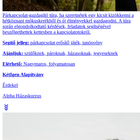
Párkapcsolat-gazdagító túra, ha szeretnétek egy kicsit kizökkenni a
hétköznapi mókuskerékből és új élményekkel gazdagodni. A túra
során elgondolkodtató kérdések, feladatok segítségével
beszélgethettek kettesben a kapcsolatotokról.
Segítő jelleg:
párkapcsolat erősítő játék, tanösvény
Ajánljuk:
szülőknek, pároknak, házasoknak, jegyeseknek
Elérhető:
Nagymaros, folyamatosan
KétIgen Alapítvány
Érdekel
Alpha Házaskurzus
stat_minus_3