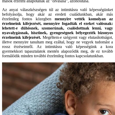
mások érzelmi állapotának az "olvasása", azonosítása.
Az anyai válaszkészségen túl az intimitásra való képességünket
befolyásolja, hogy akár az eredeti családunkban, akár más
érzelmileg fontos közegben
mennyire vették komolyan az
érzelmeink kifejezését, mennyire fogadták el ezeket valósnak:
lehetett-e dühösnek, szomorúnak, csalódottnak lenni, vagy
nyavalygásnak, hisztinek, gyengeségnek bélyegezték bizonyos
érzelmeink kifejezését.
Megéltem-e szégyent vagy elutasítottságot,
illetve mennyire tanultam meg ezáltal, hogy ne vegyek tudomást a
rossz érzéseimről. Az intimitásra való képességünk a kora
gyermekkori tapasztalatok mentén alapozódik meg, de ez tovább
formálódik minden további érzelmileg fontos kapcsolatunkban.