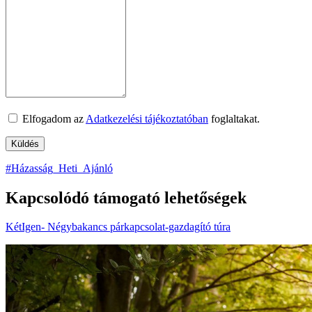
Elfogadom az
Adatkezelési tájékoztatóban
foglaltakat.
#Házasság_Heti_Ajánló
Kapcsolódó támogató lehetőségek
KétIgen- Négybakancs párkapcsolat-gazdagító túra