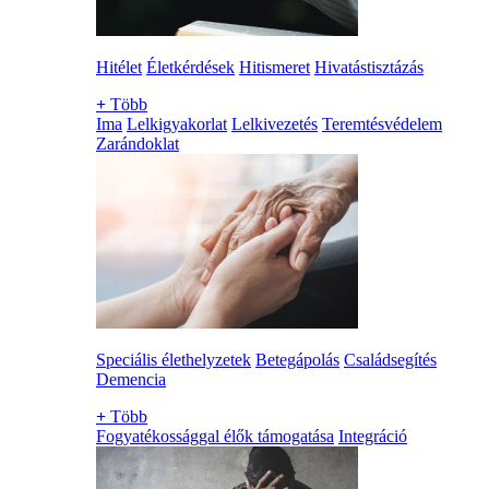
Hitélet
Életkérdések
Hitismeret
Hivatástisztázás
+
Több
Ima
Lelkigyakorlat
Lelkivezetés
Teremtésvédelem
Zarándoklat
Speciális élethelyzetek
Betegápolás
Családsegítés
Demencia
+
Több
Fogyatékossággal élők támogatása
Integráció