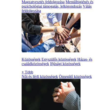
Magzatvesztés feldolgozása
Mentálhigiénés és
pszichológiai támogatás, lelkigondozás
Válás
feldolgozása
Közösségek
Egyszülős közösségek
Házas- és
családközösségek
Ifjúsági közösségek
+
Több
Női és férfi közösségek
Önsegítő közösségek