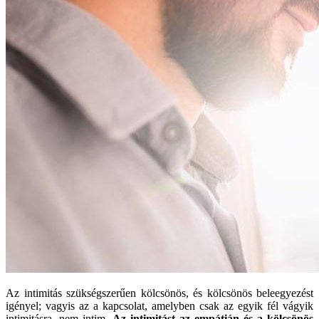
Az intimitás szükségszerűen kölcsönös, és kölcsönös beleegyezést
igényel; vagyis az a kapcsolat, amelyben csak az egyik fél vágyik
intimitásra, nem intim.
Az intimitást az empátián és a kölcsönös