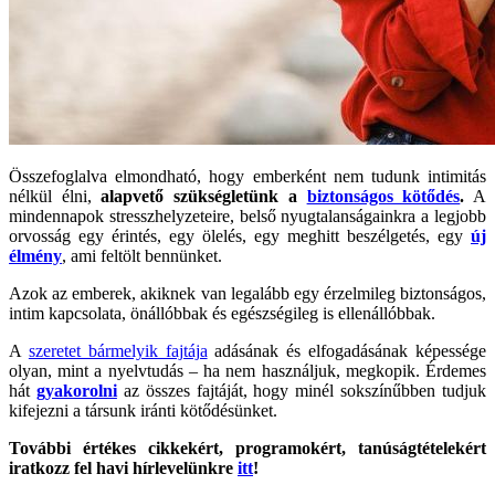
Összefoglalva elmondható, hogy emberként nem tudunk intimitás
nélkül élni,
alapvető szükségletünk a
biztonságos kötődés
.
A
mindennapok stresszhelyzeteire, belső nyugtalanságainkra a legjobb
orvosság egy érintés, egy ölelés, egy meghitt beszélgetés, egy
új
élmény
, ami feltölt bennünket.
Azok az emberek, akiknek van legalább egy érzelmileg biztonságos,
intim kapcsolata, önállóbbak és egészségileg is ellenállóbbak.
A
szeretet bármelyik fajtája
adásának és elfogadásának képessége
olyan, mint a nyelvtudás – ha nem használjuk, megkopik. Érdemes
hát
gyakorolni
az összes fajtáját, hogy minél sokszínűbben tudjuk
kifejezni a társunk iránti kötődésünket.
További értékes cikkekért, programokért, tanúságtételekért
iratkozz fel havi hírlevelünkre
itt
!