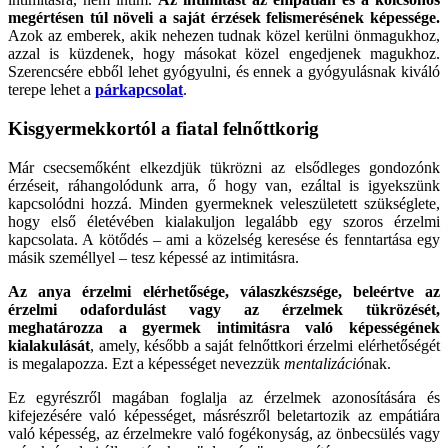
megértésen túl növeli a saját érzések felismerésének képessége.
Azok az emberek, akik nehezen tudnak közel kerülni önmagukhoz,
azzal is küzdenek, hogy másokat közel engedjenek magukhoz.
Szerencsére ebből lehet gyógyulni, és ennek a gyógyulásnak kiváló
terepe lehet a
párkapcsolat
.
Kisgyermekkortól a fiatal felnőttkorig
Már csecsemőként elkezdjük tükrözni az elsődleges gondozónk
érzéseit, ráhangolódunk arra, ő hogy van, ezáltal is igyekszünk
kapcsolódni hozzá. Minden gyermeknek veleszületett szükséglete,
hogy első életévében kialakuljon legalább egy szoros érzelmi
kapcsolata. A kötődés – ami a közelség keresése és fenntartása egy
másik személlyel – tesz képessé az intimitásra.
Az anya érzelmi elérhetősége, válaszkészsége, beleértve az
érzelmi odafordulást vagy az érzelmek tükrözését,
meghatározza a gyermek intimitásra való képességének
kialakulását
, amely, később a saját felnőttkori érzelmi elérhetőségét
is megalapozza. Ezt a képességet nevezzük
mentalizáció
nak.
Ez egyrészről magában foglalja az érzelmek azonosítására és
kifejezésére való képességet, másrészről beletartozik az empátiára
való képesség, az érzelmekre való fogékonyság, az önbecsülés vagy