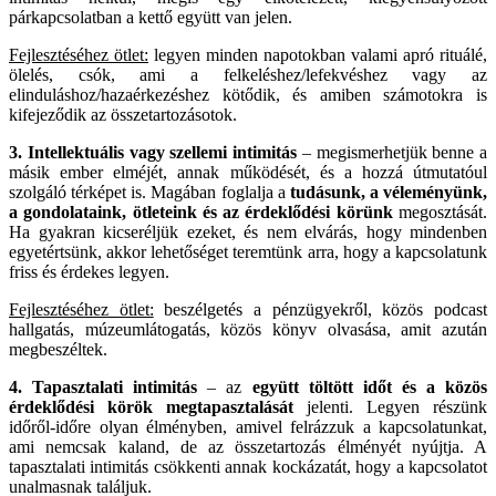
párkapcsolatban a kettő együtt van jelen.
Fejlesztéséhez ötlet:
legyen minden napotokban valami apró rituálé,
ölelés, csók, ami a felkeléshez/lefekvéshez vagy az
elinduláshoz/hazaérkezéshez kötődik, és amiben számotokra is
kifejeződik az összetartozásotok.
3. Intellektuális vagy szellemi intimitás
– megismerhetjük benne a
másik ember elméjét, annak működését, és a hozzá útmutatóul
szolgáló térképet is. Magában foglalja a
tudásunk, a véleményünk,
a gondolataink, ötleteink és az érdeklődési körünk
megosztását.
Ha gyakran kicseréljük ezeket, és nem elvárás, hogy mindenben
egyetértsünk, akkor lehetőséget teremtünk arra, hogy a kapcsolatunk
friss és érdekes legyen.
Fejlesztéséhez ötlet:
beszélgetés a pénzügyekről, közös podcast
hallgatás, múzeumlátogatás, közös könyv olvasása, amit azután
megbeszéltek.
4. Tapasztalati intimitás
– az
együtt töltött időt és a közös
érdeklődési körök megtapasztalását
jelenti. Legyen részünk
időről-időre olyan élményben, amivel felrázzuk a kapcsolatunkat,
ami nemcsak kaland, de az összetartozás élményét nyújtja. A
tapasztalati intimitás csökkenti annak kockázatát, hogy a kapcsolatot
unalmasnak találjuk.