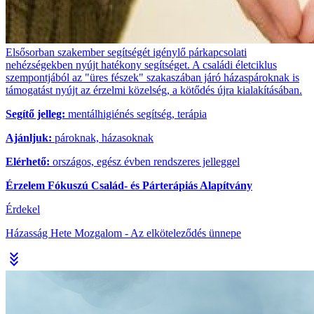
Elsősorban szakember segítségét igénylő párkapcsolati
nehézségekben nyújt hatékony segítséget. A családi életciklus
szempontjából az "üres fészek" szakaszában járó házaspároknak is
támogatást nyújt az érzelmi közelség, a kötődés újra kialakításában.
Segítő jelleg:
mentálhigiénés segítség, terápia
Ajánljuk:
pároknak, házasoknak
Elérhető:
országos, egész évben rendszeres jelleggel
Érzelem Fókuszú Család- és Párterápiás Alapítvány
Érdekel
Házasság Hete Mozgalom - Az elköteleződés ünnepe
stat_minus_3