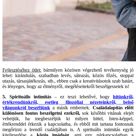
Fejlesztéséhez ötlet:
bármilyen közösen végezhető tevékenység jó
lehet: kirándulás, szabadban levés, sátrazás, közös főzés, stoppal
utazás, társasjátékozás, stb., ebben csak a kreativitásotok szab határt,
és lényeges, hogy az élményről, megéléseitekről beszélgessetek is!
5. Spirituális intimitás
– ez teszi lehetővé, hogy
hitünkről,
értékrendünkről, esetleg filozófiai nézeteinkről, belső
világunkról beszéljünk
a másik embernek.
Családalapítás előtt
különösen fontos beszélgetni ezekről,
sok későbbi vitának elejét
vehetjük, ha megbeszéljük ki milyen hittel, Isten-képpel,
értékrenddel érkezik a kapcsolatba, és ebből mit tartana fontosnak
megőrizni a leendő családjában is. A spirituális intimitás egyik
kiteljesedése a
közös imádság
, ami egy párkapcsolatban a