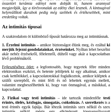
összetört kerámia edényt nem dobják ki, hanem arannyal
megjavítják, így a törésvonalak az edény ékei lesznek. A kintsugival
helyreállított darabok pedig még szebbek és értékesebbek, mint
eredetileg voltak.
Az intimitás típusai
A szakirodalom öt különböző típusát határozza meg az intimitásnak.
1. Érzelmi intimitás
– amikor biztonságot élünk meg, és ezáltal
ki
merjük fejezni gondolatainkat, érzéseinket.
Nyíltan lehet beszélni
akár nehéz érzésekről, félelemről, dühről vagy akár a kapcsolatban
lévő problémákról.
Fejlesztéséhez ötlet:
a legfontosabb, hogy tegyetek félre minden
elektronikus eszközt, és hetente jelöljetek ki egy alkalmat, amikor
csak kettőtökkel, a kapcsolatotokkal foglalkoztok, amikor kiléptek a
szülői szerepből, és mint férfi és nő lehettek egymás mellett,
valamint megbeszélhetitek ki, hogy van önmagával, a másikkal, a
kapcsolattal.
2. Fizikai vagy testi intimitás
– ide tartozik mindenféle
testi
érintés, ölelés, kézfogás, simogatás, csókolózás.
A
szeretkezés
is a
testi érintés egyik fajtája. Bár létezik intimitás szex nélkül és szex
intimitás nélkül, mégis egy elkötelezett, kiegyensúlyozott