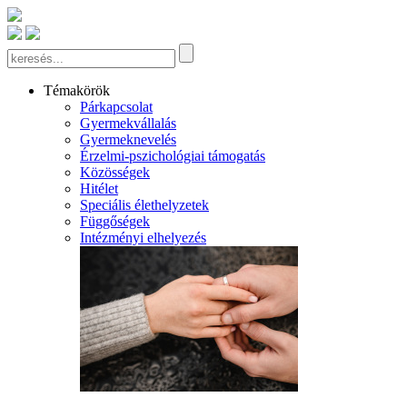
Témakörök
Párkapcsolat
Gyermekvállalás
Gyermeknevelés
Érzelmi-pszichológiai támogatás
Közösségek
Hitélet
Speciális élethelyzetek
Függőségek
Intézményi elhelyezés