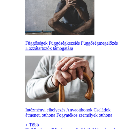
Függőségek
Függőségkezelés
Függőségmegelőzés
Hozzátartozók támogatása
Intézményi elhelyezés
Anyaotthonok
Családok
átmeneti otthona
Fogyatékos személyek otthona
+
Több