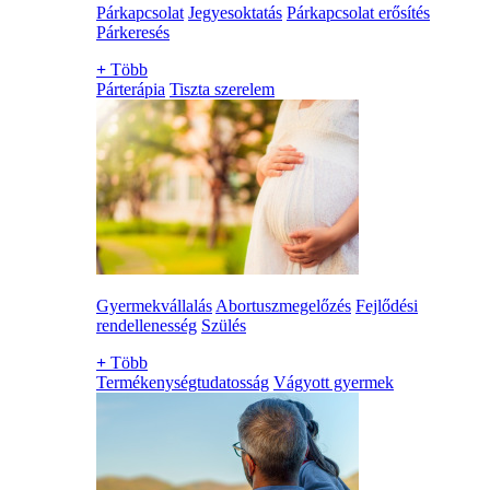
Párkapcsolat
Jegyesoktatás
Párkapcsolat erősítés
Párkeresés
+
Több
Párterápia
Tiszta szerelem
Gyermekvállalás
Abortuszmegelőzés
Fejlődési
rendellenesség
Szülés
+
Több
Termékenységtudatosság
Vágyott gyermek