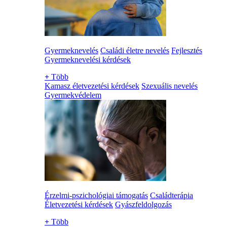
Gyermeknevelés
Családi életre nevelés
Fejlesztés
Gyermeknevelési kérdések
+
Több
Kamasz életvezetési kérdések
Szexuális nevelés
Gyermekvédelem
Érzelmi-pszichológiai támogatás
Családterápia
Életvezetési kérdések
Gyászfeldolgozás
+
Több