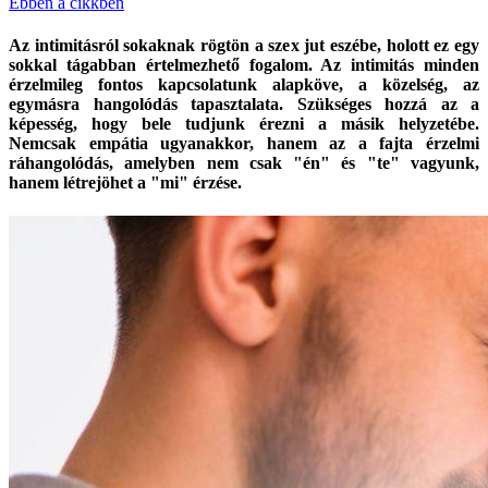
Ebben a cikkben
Az intimitásról sokaknak rögtön a szex jut eszébe, holott ez egy
sokkal tágabban értelmezhető fogalom. Az intimitás minden
érzelmileg fontos kapcsolatunk alapköve, a közelség, az
egymásra hangolódás tapasztalata. Szükséges hozzá az a
képesség, hogy bele tudjunk érezni a másik helyzetébe.
Nemcsak empátia ugyanakkor, hanem az a fajta érzelmi
ráhangolódás, amelyben nem csak "én" és "te" vagyunk,
hanem létrejöhet a "mi" érzése.