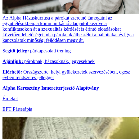
Az Alpha Házaskurzusa a párokat szeretné támogatni az
együttélésükben, a kommunikáció alapjaitól kezdve a
konfliktusokon át a szexualitás kérdését is érintő előadásokat
követően lehetőséget ad a pároknak átbeszélni a hallottakat és így a
kapcsolatuk minőségi fejlődésen megy át.
Segítő jelleg:
párkapcsolati tréning
Ajánljuk:
pároknak, házasoknak, jegyeseknek
Elérhető:
Országszerte, helyi gyülekezetek szervezésében, egész
évben rendszeres jelleggel
Alpha Keresztény Ismeretterjesztő Alapítvány
Érdekel
EFT Párterápia