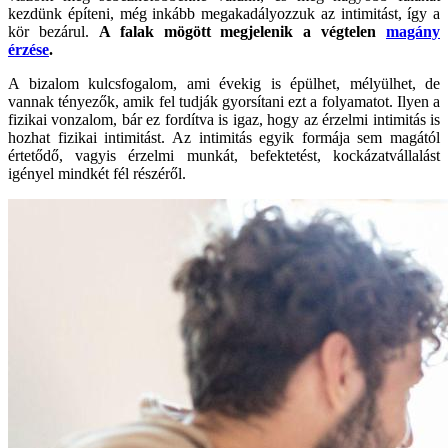
kezdünk építeni, még inkább megakadályozzuk az intimitást, így a
kör bezárul.
A falak mögött megjelenik a végtelen
magány
érzése
.
A bizalom kulcsfogalom, ami évekig is épülhet, mélyülhet, de
vannak tényezők, amik fel tudják gyorsítani ezt a folyamatot. Ilyen a
fizikai vonzalom, bár ez fordítva is igaz, hogy az érzelmi intimitás is
hozhat fizikai intimitást. Az intimitás egyik formája sem magától
értetődő, vagyis érzelmi munkát, befektetést, kockázatvállalást
igényel mindkét fél részéről.