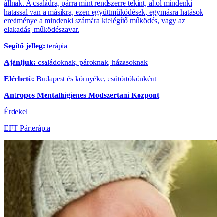
állnak. A családra, párra mint rendszerre tekint, ahol mindenki
hatással van a másikra, ezen együttműködések, egymásra hatások
eredménye a mindenki számára kielégítő működés, vagy az
elakadás, működészavar.
Segítő jelleg:
terápia
Ajánljuk:
családoknak, pároknak, házasoknak
Elérhető:
Budapest és környéke, csütörtökönként
Antropos Mentálhigiénés Módszertani Központ
Érdekel
EFT Párterápia