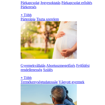
Párkapcsolat
Jegyesoktatás
Párkapcsolat erősítés
Párkeresés
+
Több
Párterápia
Tiszta szerelem
Gyermekvállalás
Abortuszmegelőzés
Fejlődési
rendellenesség
Szülés
+
Több
Termékenységtudatosság
Vágyott gyermek