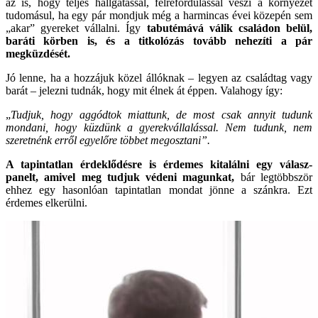
az is, hogy teljes hallgatással, félrefordulással veszi a környezet
tudomásul, ha egy pár mondjuk még a harmincas évei közepén sem
„akar” gyereket vállalni. Így
tabutémává válik családon belül,
baráti körben is, és a titkolózás tovább nehezíti a pár
megküzdését.
Jó lenne, ha a hozzájuk közel állóknak – legyen az családtag vagy
barát – jelezni tudnák, hogy mit élnek át éppen. Valahogy így:
„
Tudjuk, hogy aggódtok miattunk, de most csak annyit tudunk
mondani, hogy küzdünk a gyerekvállalással. Nem tudunk, nem
szeretnénk erről egyelőre többet megosztani”.
A tapintatlan érdeklődésre is érdemes kitalálni egy válasz-
panelt, amivel meg tudjuk védeni magunkat,
bár legtöbbször
ehhez egy hasonlóan tapintatlan mondat jönne a szánkra. Ezt
érdemes elkerülni.