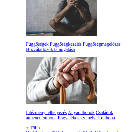
Függőségek
Függőségkezelés
Függőségmegelőzés
Hozzátartozók támogatása
Intézményi elhelyezés
Anyaotthonok
Családok
átmeneti otthona
Fogyatékos személyek otthona
+
Több