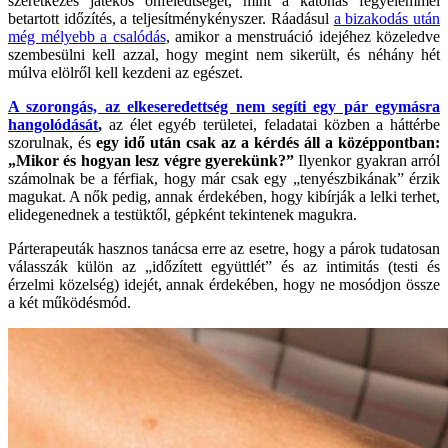
szeretkezés játékos önfeledtségét, mint a katonás fegyelemmel
betartott időzítés, a teljesítménykényszer. Ráadásul
a bizakodás után
még mélyebb a csalódás
, amikor a menstruáció idejéhez közeledve
szembesülni kell azzal, hogy megint nem sikerült, és néhány hét
múlva elölről kell kezdeni az egészet.
A szorongás, az elkeseredettség nem segíti egy pár egymásra
hangolódását
,
az élet egyéb területei, feladatai közben a háttérbe
szorulnak, és
egy idő után csak az a kérdés áll a középpontban:
„Mikor és hogyan lesz végre gyerekünk?”
Ilyenkor gyakran arról
számolnak be a férfiak, hogy már csak egy „tenyészbikának” érzik
magukat. A nők pedig, annak érdekében, hogy kibírják a lelki terhet,
elidegenednek a testüktől, gépként tekintenek magukra.
Párterapeuták hasznos tanácsa erre az esetre, hogy a párok tudatosan
válasszák külön az „időzített együttlét” és az intimitás (testi és
érzelmi közelség) idejét, annak érdekében, hogy ne mosódjon össze
a két működésmód.