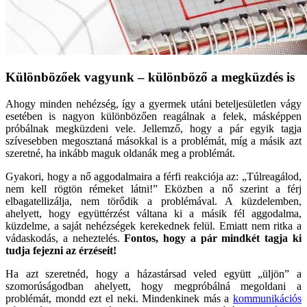
Különbözőek vagyunk – különböző a megküzdés is
Ahogy minden nehézség, így a gyermek utáni beteljesületlen vágy
esetében is nagyon különbözően reagálnak a felek, másképpen
próbálnak megküzdeni vele. Jellemző, hogy a pár egyik tagja
szívesebben megosztaná másokkal is a problémát, míg a másik azt
szeretné, ha inkább maguk oldanák meg a problémát.
Gyakori, hogy a nő aggodalmaira a férfi reakciója az: „Túlreagálod,
nem kell rögtön rémeket látni!” Eközben a nő szerint a férj
elbagatellizálja, nem törődik a problémával. A küzdelemben,
ahelyett, hogy együttérzést váltana ki a másik fél aggodalma,
küzdelme, a saját nehézségek kerekednek felül. Emiatt nem ritka a
vádaskodás, a neheztelés.
Fontos, hogy a pár mindkét tagja ki
tudja fejezni az érzéseit!
Ha azt szeretnéd, hogy a házastársad veled együtt „üljön” a
szomorúságodban ahelyett, hogy megpróbálná megoldani a
problémát, mondd ezt el neki. Mindenkinek más a
kommunikációs