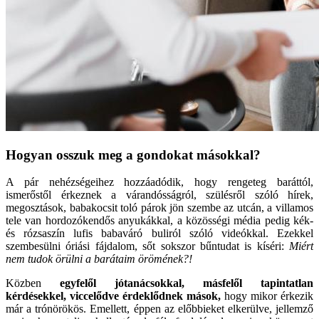
Hogyan osszuk meg a gondokat másokkal?
A pár nehézségeihez hozzáadódik, hogy rengeteg baráttól,
ismerőstől érkeznek a várandósságról, szülésről szóló hírek,
megosztások, babakocsit toló párok jön szembe az utcán, a villamos
tele van hordozókendős anyukákkal, a közösségi média pedig kék-
és rózsaszín lufis babaváró buliról szóló videókkal. Ezekkel
szembesülni óriási fájdalom, sőt sokszor bűntudat is kíséri:
Miért
nem tudok örülni a barátaim örömének?!
Közben
egyfelől jótanácsokkal, másfelől tapintatlan
kérdésekkel, viccelődve érdeklődnek mások,
hogy mikor érkezik
már a trónörökös. Emellett, éppen az előbbieket elkerülve, jellemző