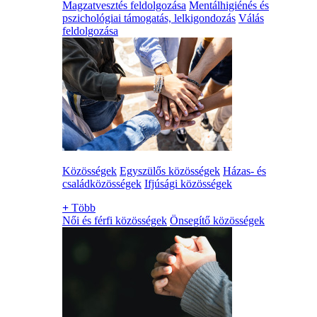
Magzatvesztés feldolgozása
Mentálhigiénés és
pszichológiai támogatás, lelkigondozás
Válás
feldolgozása
Közösségek
Egyszülős közösségek
Házas- és
családközösségek
Ifjúsági közösségek
+
Több
Női és férfi közösségek
Önsegítő közösségek