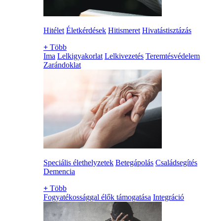
Hitélet
Életkérdések
Hitismeret
Hivatástisztázás
+
Több
Ima
Lelkigyakorlat
Lelkivezetés
Teremtésvédelem
Zarándoklat
Speciális élethelyzetek
Betegápolás
Családsegítés
Demencia
+
Több
Fogyatékossággal élők támogatása
Integráció