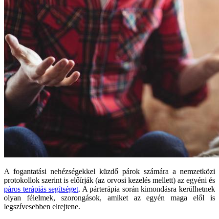
A fogantatási nehézségekkel küzdő párok számára a nemzetközi
protokollok szerint is előírják (az orvosi kezelés mellett) az egyéni és
páros terápiás segítséget
. A párterápia során kimondásra kerülhetnek
olyan félelmek, szorongások, amiket az egyén maga elől is
legszívesebben elrejtene.