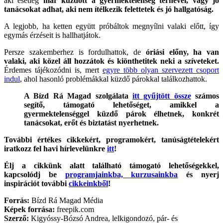
aki esetleg
már küzdött a gyermektelenség terhével, vagy jó
tanácsokat adhat, aki nem ítélkezik felettetek és jó hallgatóság.
A legjobb, ha ketten együtt próbáltok megnyílni valaki előtt, így
egymás érzéseit is hallhatjátok.
Persze szakemberhez is fordulhattok, de
óriási előny, ha van
valaki, aki közel áll hozzátok és kiönthetitek neki a szíveteket.
Érdemes tájékozódni is, mert
egyre több olyan szervezett csoport
indul
, ahol hasonló problémákkal küzdő párokkal találkozhattok.
A Bízd Rá Magad szolgálata
itt gyűjtött össze
számos
segítő, támogató lehetőséget, amikkel a
gyermektelenséggel küzdő párok élhetnek, konkrét
tanácsokat, erőt és biztatást nyerhetnek.
További értékes cikkekért, programokért, tanúságtételekért
iratkozz fel havi hírlevelünkre
itt
!
Élj a cikkünk alatt található támogató lehetőségekkel,
kapcsolódj be
programjainkba, kurzusainkba
és nyerj
inspirációt további
cikkeinkből
!
Forrás:
Bízd Rá Magad Média
Képek forrása:
freepik.com
Szerző:
Kigyóssy-Bózsó Andrea, lelkigondozó, pár- és