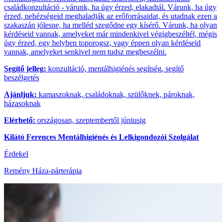
családkonzultáció - várunk, ha úgy érzed, elakadtál. Várunk, ha úgy
érzed, nehézségeid meghaladják az erőforrásaidat, és utadnak ezen a
szakaszán jólesne, ha melléd szegődne egy kísérő. Várunk, ha olyan
kérdéseid vannak, amelyeket már mindenkivel végigbeszéltél, mégis
úgy érzed, egy helyben toporogsz, vagy éppen olyan kérdéseid
vannak, amelyeket senkivel nem tudsz megbeszélni.
Segítő jelleg:
konzultáció, mentálhigiénés segítség, segítő
beszélgetés
Ajánljuk:
kamaszoknak, családoknak, szülőknek, pároknak,
házasoknak
Elérhető:
országosan, szeptembertől júniusig
Kilátó Ferences Mentálhigiénés és Lelkigondozói Szolgálat
Érdekel
Remény Háza-párterápia