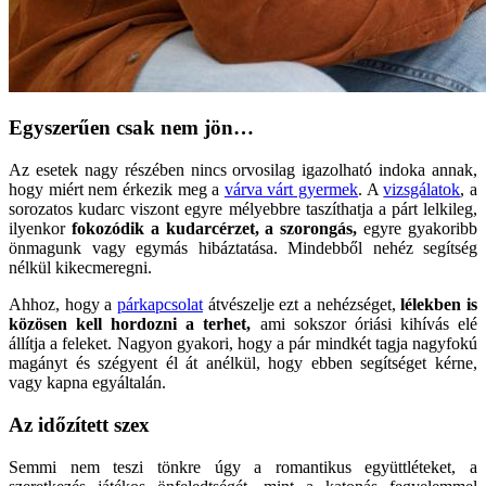
Egyszerűen csak nem jön…
Az esetek nagy részében nincs orvosilag igazolható indoka annak,
hogy miért nem érkezik meg a
várva várt gyermek
. A
vizsgálatok
, a
sorozatos kudarc viszont egyre mélyebbre taszíthatja a párt lelkileg,
ilyenkor
fokozódik a kudarcérzet, a szorongás,
egyre gyakoribb
önmagunk vagy egymás hibáztatása. Mindebből nehéz segítség
nélkül kikecmeregni.
Ahhoz, hogy a
párkapcsolat
átvészelje ezt a nehézséget,
lélekben is
közösen kell hordozni a terhet,
ami sokszor óriási kihívás elé
állítja a feleket. Nagyon gyakori, hogy a pár mindkét tagja nagyfokú
magányt és szégyent él át anélkül, hogy ebben segítséget kérne,
vagy kapna egyáltalán.
Az időzített szex
Semmi nem teszi tönkre úgy a romantikus együttléteket, a