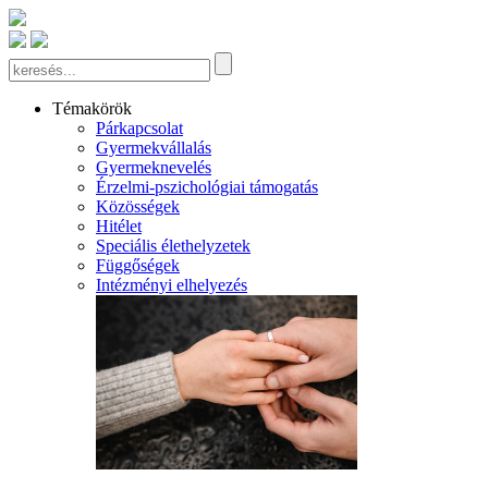
Témakörök
Párkapcsolat
Gyermekvállalás
Gyermeknevelés
Érzelmi-pszichológiai támogatás
Közösségek
Hitélet
Speciális élethelyzetek
Függőségek
Intézményi elhelyezés