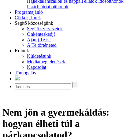
Hajléktalanszállók és nappali ellátók
Idősotthonok
Pszichiátriai otthonok
Programajánló
Cikkek, hírek
Segítő közösségünk
Segítő szervezetek
Önkénteskedj!
Ajánlj Te is!
A Te történeted
Rólunk
Küldetésünk
Médiamegjelenések
Kapcsolat
Támogatás
Nem jön a gyermekáldás:
hogyan élheti túl a
párkapcsolatod?