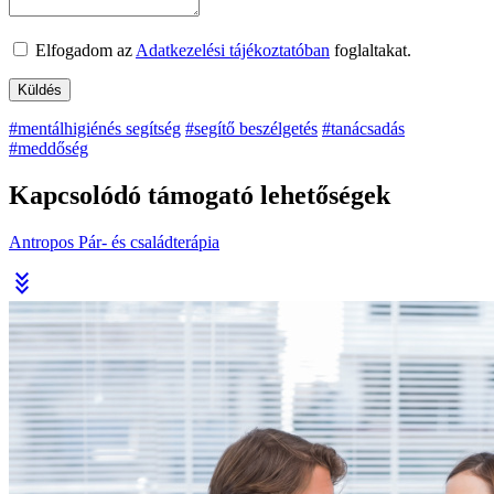
Elfogadom az
Adatkezelési tájékoztatóban
foglaltakat.
#mentálhigiénés segítség
#segítő beszélgetés
#tanácsadás
#meddőség
Kapcsolódó támogató lehetőségek
Antropos Pár- és családterápia
stat_minus_3