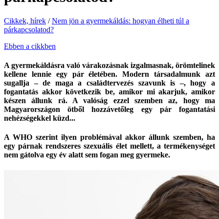
Cikkek, hírek
/
Nem jön a gyermekáldás: hogyan élheti túl a
párkapcsolatod?
Ebben a cikkben
A gyermekáldásra való várakozásnak izgalmasnak, örömtelinek
kellene lennie egy pár életében. Modern társadalmunk azt
sugallja – de maga a családtervezés szavunk is –, hogy a
fogantatás akkor következik be, amikor mi akarjuk, amikor
készen állunk rá. A valóság ezzel szemben az, hogy ma
Magyarországon ötből hozzávetőleg egy pár fogantatási
nehézségekkel küzd...
A WHO szerint ilyen problémával akkor állunk szemben, ha
egy párnak rendszeres szexuális élet mellett, a termékenységet
nem gátolva egy év alatt sem fogan meg gyermeke.