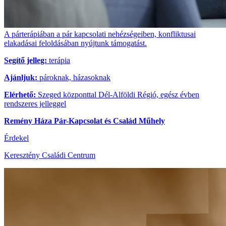
A párterápiában a pár kapcsolati nehézségeiben, konfliktusai
elakadásai feloldásában nyújtunk támogatást.
Segítő jelleg:
terápia
Ajánljuk:
pároknak, házasoknak
Elérhető:
Szeged központtal Dél-Alföldi Régió, egész évben
rendszeres jelleggel
Remény Háza Pár-Kapcsolat és Család Műhely
Érdekel
Keresztény Családi Centrum