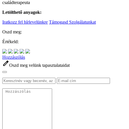
családterapeuta
Letölthető anyagok:
Iratkozz fel hírlevelünkre
Támogasd Szolgálatunkat
Oszd meg:
Értékeld:
Hozzászólás
edit
Oszd meg velünk tapasztalataidat