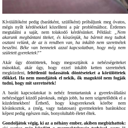
Kívülállóként pedig (barátként, szülőként) próbáljunk meg óvatos,
mégis nyílt kérdésekkel közelíteni a pár problémáihoz. Érdemes
megtalálni a saját, nem tolakodó kérdésünket. Például:
„Nem
akarunk megbántani titeket, és köszönjük, ha bármit meg tudtok
osztani velünk, de az is rendben van, ha inkább nem szeretnétek
beszélni. Béke van bennetek azzal kapcsolatban, hogy még nem
született gyereketek?”
Akár úgy döntöttetek, hogy megosztjátok a nehézségeiteket
másokkal, akár úgy, hogy ezzel inkább ketten szeretnétek
megküzdeni,
feltétlenül tudassátok döntéseteket a körülöttetek
élőkkel. Ha nem mondjátok el nekik, ők maguktól nem fogják
tudni, hogy mit szeretnétek!
A baráti kapcsolatokat is nehéz fenntartaniuk a gyerekvállalási
nehézséggel küzdő pároknak, mégis jobb, ha nem szigetelődtök el a
küzdelmekben! Érthető, hogy kisgyerekesek körébe nem
kívánkoztok, a (még, vagy tudatosan) gyermektelen barátokhoz
képest pedig egészen más, bonyolultabb életet éltek.
Gondoljátok végig, ki az a néhány ember, akiben megbízhattok: