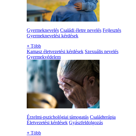
Gyermeknevelés
Családi életre nevelés
Fejlesztés
Gyermeknevelési kérdések
+
Több
Kamasz életvezetési kérdések
Szexuális nevelés
Gyermekvédelem
Érzelmi-pszichológiai támogatás
Családterápia
Életvezetési kérdések
Gyászfeldolgozás
+
Több