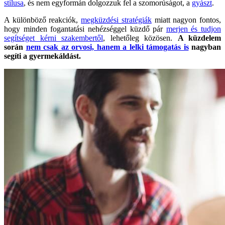
stílusa
, és nem egyformán dolgozzuk fel a szomorúságot, a
gyászt
.
A különböző reakciók,
megküzdési stratégiák
miatt nagyon fontos,
hogy minden fogantatási nehézséggel küzdő pár
merjen és tudjon
segítséget kérni szakembertől
, lehetőleg közösen.
A küzdelem
során
nem csak az orvosi, hanem a lelki támogatás is
nagyban
segíti a gyermekáldást.