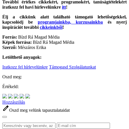
További értékes cikkekért, programokért, tanúságtételekért
iratkozz fel havi hírlevelünkre
itt
!
Élj a cikkünk alatt található támogató lehetőségekkel,
kapcsolódj be
programjainkba, kurzusainkba
és nyerj
inspirációt további
cikkeinkből
!
Forrás:
Bízd Rá Magad Média
Képek forrása:
Bízd Rá Magad Média
Szerző:
Mészáros Erika
Letölthető anyagok:
Iratkozz fel hírlevelünkre
Támogasd Szolgálatunkat
Oszd meg:
Értékeld:
Hozzászólás
edit
Oszd meg velünk tapasztalataidat