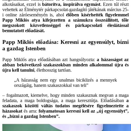
alkotásaikat, ezzel is
bátorítva, inspirálva egymást
. Ezen túl részt
vehettek az Élménytér párkapcsolat-gazdagító játékának március 25-
i online záróeseményén is, ahol
élőben kísérhették figyelemmel
Papp Miklós atya kifejezetten a számukra összeállított, tőle
megszokott közvetlenséggel és párkapcsolati éleslátással
bemutatott előadását.
Papp Miklós előadása: Keresni az egyensúlyt, bízni
a gazdag Istenben
Papp Miklós atya előadásában azt hangsúlyozta:
a házasságot az
abban bekövetkező szakaszokban minden alkalommal újra és
újra kell tanulni
, élethosszig tartóan.
„A házasság nem egy unalmas biciklizés a mennyek
országáig, hanem szakaszokkal van teli”
– fogalmazott, kiemelve, hogy minden szakasznak megvan a maga
feladata, a maga boldogsága, a maga keresztútja. Előadásában
a
szakaszok közötti váltás tudatos megélésére figyelmeztette a
házasokat
és arra:
folyamatosan keresni kell az „új egyensúlyt”,
és „bízni a gazdag Istenben”.