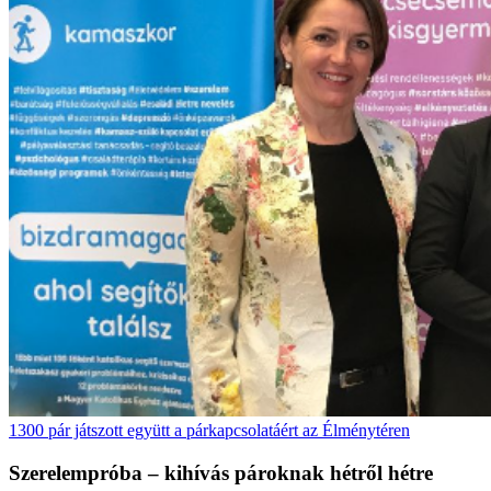
1300 pár játszott együtt a párkapcsolatáért az Élménytéren
Szerelempróba – kihívás pároknak hétről hétre