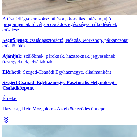
A CsaládEgyetem sokszínű és gyakorlatias tudást nyújtó
programjainak fő célja a családok egészséges működésének
erősítése.
Segítő jelleg:
családpasztoráció, előadás, workshop, párkapcsolat
erősítő játék
Ajánljuk:
szülőknek, pároknak, házasoknak, jegyeseknek,
özvegyeknek, elváltaknak
Elérhető:
Szeged-Csanádi Egyházmegye, alkalmanként
Szeged-Csanádi Egyházmegye Pasztorális Helynökség -
Családközpont
Érdekel
Házasság Hete Mozgalom - Az elköteleződés ünnepe
stat_minus_3