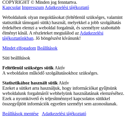
COPYRIGHT © Minden jog fenntartva.
Kapcsolat
Impresszum
Adatkezelési tájékoztató
Weboldalunk olyan megoldásokat (feltétlenül szükséges, valamint
statisztikát támogató sütik) használ, melyekkel a jobb szolgáltatás
érdekében elemzi a weboldal forgalmát, és személyre szabottabb
élményt kínál. A részleteket megtalálod az
Adatkezelési
tájékoztatónkban
. Jó böngészést kívánunk!
Mindet elfogadom
Beállítások
Süti beállítások
Feltétlenül szükséges sütik
Aktív
A weboldalon működő szolgáltatásokhoz szükséges.
Statisztikához használt sütik
Aktív
Ezeket a sütiket arra használjuk, hogy információkat gyűjtsünk
weboldalunk forgalmáról webhelyünk használatának elemzéséhez.
Ezek a nyomkövető és teljesítménnyel kapcsolatos sütikkel
összegyűjtött információk egyetlen személyt sem azonosítanak.
Beállítások mentése
Adatkezelési tájékoztató