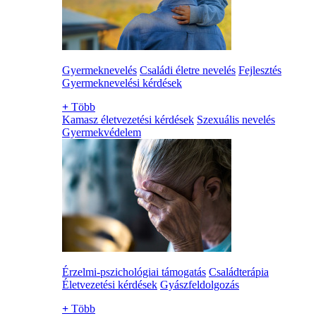
Gyermeknevelés
Családi életre nevelés
Fejlesztés
Gyermeknevelési kérdések
+
Több
Kamasz életvezetési kérdések
Szexuális nevelés
Gyermekvédelem
Érzelmi-pszichológiai támogatás
Családterápia
Életvezetési kérdések
Gyászfeldolgozás
+
Több