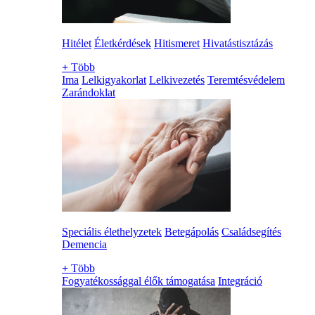
Hitélet
Életkérdések
Hitismeret
Hivatástisztázás
+
Több
Ima
Lelkigyakorlat
Lelkivezetés
Teremtésvédelem
Zarándoklat
Speciális élethelyzetek
Betegápolás
Családsegítés
Demencia
+
Több
Fogyatékossággal élők támogatása
Integráció