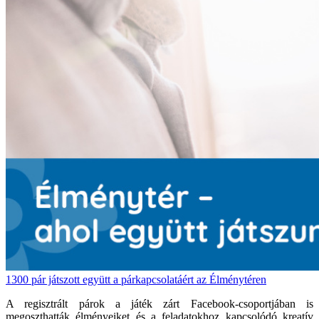
1300 pár játszott együtt a párkapcsolatáért az Élménytéren
A regisztrált párok a játék zárt Facebook-csoportjában is
megoszthatták élményeiket és a feladatokhoz kapcsolódó kreatív