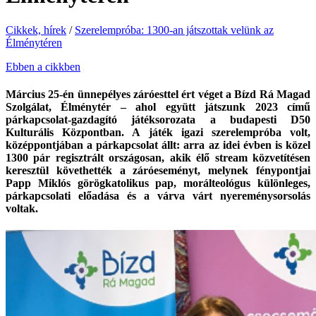
Cikkek, hírek
/
Szerelempróba: 1300-an játszottak velünk az
Élménytéren
Ebben a cikkben
Március 25-én ünnepélyes záróesttel ért véget a Bízd Rá Magad
Szolgálat, Élménytér – ahol együtt játszunk 2023 című
párkapcsolat-gazdagító játéksorozata a budapesti D50
Kulturális Központban. A játék igazi szerelempróba volt,
középpontjában a párkapcsolat állt: arra az idei évben is közel
1300 pár regisztrált országosan, akik élő stream közvetítésen
keresztül követhették a záróeseményt, melynek fénypontjai
Papp Miklós görögkatolikus pap, morálteológus különleges,
párkapcsolati előadása és a várva várt nyereménysorsolás
voltak.