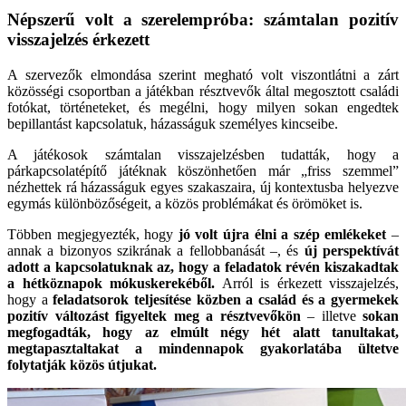
Népszerű volt a szerelempróba: számtalan pozitív
visszajelzés érkezett
A szervezők elmondása szerint megható volt viszontlátni a zárt
közösségi csoportban a játékban résztvevők által megosztott családi
fotókat, történeteket, és megélni, hogy milyen sokan engedtek
bepillantást kapcsolatuk, házasságuk személyes kincseibe.
A játékosok számtalan visszajelzésben tudatták, hogy a
párkapcsolatépítő játéknak köszönhetően már „friss szemmel”
nézhettek rá házasságuk egyes szakaszaira, új kontextusba helyezve
egymás különbözőségeit, a közös problémákat és örömöket is.
Többen megjegyezték, hogy
jó volt újra élni a szép emlékeket
–
annak a bizonyos szikrának a fellobbanását –, és
új perspektívát
adott a kapcsolatuknak az, hogy a feladatok révén kiszakadtak
a hétköznapok mókuskerekéből.
Arról is érkezett visszajelzés,
hogy a
feladatsorok teljesítése közben a család és a gyermekek
pozitív változást figyeltek meg a résztvevőkön
– illetve
sokan
megfogadták, hogy az elmúlt négy hét alatt tanultakat,
megtapasztaltakat a mindennapok gyakorlatába ültetve
folytatják közös útjukat.