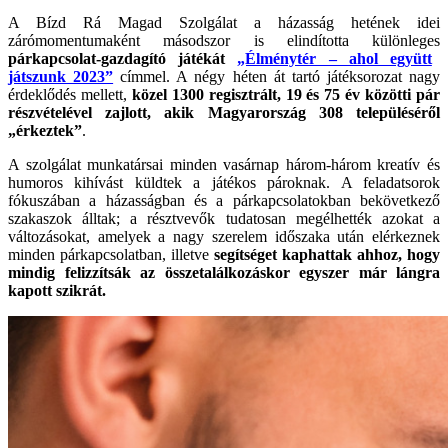
A Bízd Rá Magad Szolgálat a házasság hetének idei
zárómomentumaként másodszor is elindította különleges
párkapcsolat-gazdagító játékát
„Élménytér – ahol együtt
játszunk 2023”
címmel. A négy héten át tartó játéksorozat nagy
érdeklődés mellett,
közel 1300 regisztrált, 19 és 75 év közötti pár
részvételével zajlott, akik Magyarország 308 településéről
„érkeztek”
.
A szolgálat munkatársai minden vasárnap három-három kreatív és
humoros kihívást küldtek a játékos pároknak. A feladatsorok
fókuszában a házasságban és a párkapcsolatokban bekövetkező
szakaszok álltak; a résztvevők tudatosan megélhették azokat a
változásokat, amelyek a nagy szerelem időszaka után elérkeznek
minden párkapcsolatban, illetve
segítséget kaphattak ahhoz, hogy
mindig felizzítsák az összetalálkozáskor egyszer már lángra
kapott szikrát.