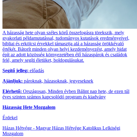
A házasság hete olyan széles körű összefogásra törekszik, mely
gyakorlati példamutatással, tudományos kutatások eredményeivel,
bibliai és erkölcsi érvekkel támasztja alá a házasság örökkévaló
értékét. Bátorít minden olyan helyi kezdeményezést, amely hidat
épít az adott közösség környezetében élő házaspárok és családok
felé, amely segíti életüket, boldogulásukat.
Segítő jelleg:
előadás
Ajánljuk:
pároknak, házasoknak, jegyeseknek
Elérhető:
Országosan, Minden évben Bálint nap hete, de ezen túl
éves szinten számos kapcsolódó program és kiadvány
Házasság Hete Mozgalom
Érdekel
Házas Hétvége - Magyar Házas Hétvége Katolikus Lelkiségi
Mozgalom