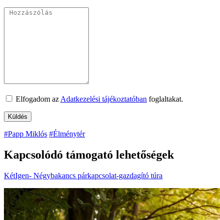
Elfogadom az
Adatkezelési tájékoztatóban
foglaltakat.
#Papp Miklós
#Élménytér
Kapcsolódó támogató lehetőségek
KétIgen- Négybakancs párkapcsolat-gazdagító túra