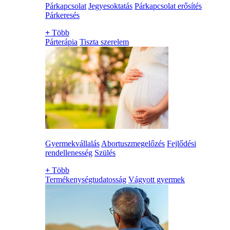
Párkapcsolat
Jegyesoktatás
Párkapcsolat erősítés
Párkeresés
+
Több
Párterápia
Tiszta szerelem
Gyermekvállalás
Abortuszmegelőzés
Fejlődési
rendellenesség
Szülés
+
Több
Termékenységtudatosság
Vágyott gyermek