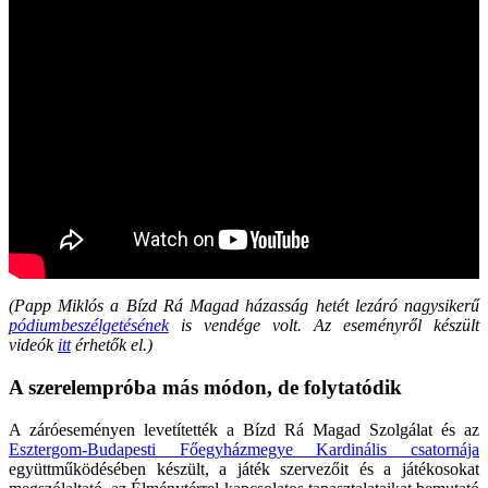
(Papp Miklós a Bízd Rá Magad házasság hetét lezáró nagysikerű
pódiumbeszélgetésének
is vendége volt. Az eseményről készült
videók
itt
érhetők el.)
A szerelempróba más módon, de folytatódik
A záróeseményen levetítették a Bízd Rá Magad Szolgálat és az
Esztergom-Budapesti Főegyházmegye Kardinális csatornája
együttműködésében készült, a játék szervezőit és a játékosokat