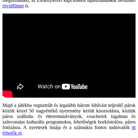
megszólaltató, az Élménytérrel kapcsolatos tapasztalataikat bemutató
rövidfilmet
is
.
Majd a játékba regisztrált és legalább három kihívást teljesítő párok
között közel 50 nagyértékű nyeremény került kisorsolásra, köztük
páros szálloda- és étteremutalványok, voucherek izgalmas és
színvonalas kulturális programokra, lehetőségek borkóstolóra, páros
fotózásra. A nyertesek listája és a számukra fontos tudnivalók
itt
érhetők el
.