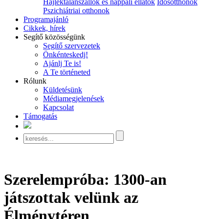
Hajléktalanszállók és nappali ellátók
Idősotthonok
Pszichiátriai otthonok
Programajánló
Cikkek, hírek
Segítő közösségünk
Segítő szervezetek
Önkénteskedj!
Ajánlj Te is!
A Te történeted
Rólunk
Küldetésünk
Médiamegjelenések
Kapcsolat
Támogatás
Szerelempróba: 1300-an
játszottak velünk az
Élménytéren