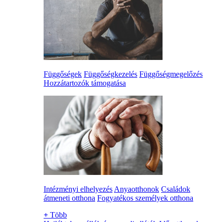
Függőségek
Függőségkezelés
Függőségmegelőzés
Hozzátartozók támogatása
Intézményi elhelyezés
Anyaotthonok
Családok
átmeneti otthona
Fogyatékos személyek otthona
+
Több