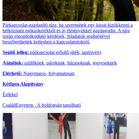
Párkapcsolat-gazdagító túra, ha szeretnétek egy kicsit kizökkenni a
hétköznapi mókuskerékből és új élményekkel gazdagodni. A túra
során elgondolkodtató kérdések, feladatok segítségével
beszélgethettek kettesben a kapcsolatotokról.
Segítő jelleg:
párkapcsolat erősítő játék, tanösvény
Ajánljuk:
szülőknek, pároknak, házasoknak, jegyeseknek
Elérhető:
Nagymaros, folyamatosan
KétIgen Alapítvány
Érdekel
CsaládEgyetem - A boldogság tanulható