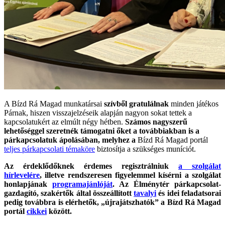
A Bízd Rá Magad munkatársai
szívből gratulálnak
minden játékos
Párnak, hiszen visszajelzéseik alapján nagyon sokat tettek a
kapcsolatukért az elmúlt négy hétben.
Számos nagyszerű
lehetőséggel szeretnék támogatni őket a továbbiakban is a
párkapcsolatuk ápolásában, melyhez a
Bízd Rá Magad portál
teljes párkapcsolati témaköre
biztosítja a szükséges muníciót.
Az érdeklődőknek érdemes regisztrálniuk
a szolgálat
hírlevelére
, illetve rendszeresen figyelemmel kísérni a szolgálat
honlapjának
programajánlóját
. Az Élménytér párkapcsolat-
gazdagító, szakértők által összeállított
tavalyi
és idei feladatsorai
pedig továbbra is elérhetők, „újrajátszhatók” a Bízd Rá Magad
portál
cikkei
között.