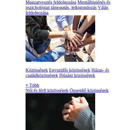
Magzatvesztés feldolgozása
Mentálhigiénés és
pszichológiai támogatás, lelkigondozás
Válás
feldolgozása
Közösségek
Egyszülős közösségek
Házas- és
családközösségek
Ifjúsági közösségek
+
Több
Női és férfi közösségek
Önsegítő közösségek