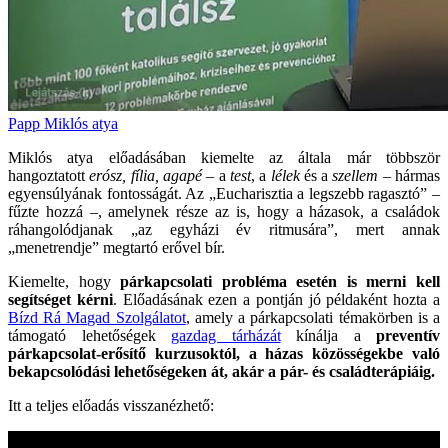
Papp Miklós atya
Miklós atya előadásában kiemelte az általa már többször
hangoztatott
erósz, fília, agapé
– a
test
, a
lélek
és a
szellem
– hármas
egyensúlyának fontosságát. Az „Eucharisztia a legszebb ragasztó” –
fűzte hozzá –, amelynek része az is, hogy a házasok, a családok
ráhangolódjanak „az egyházi év ritmusára”, mert annak
„menetrendje” megtartó erővel bír.
Kiemelte, hogy
párkapcsolati probléma esetén is merni kell
segítséget kérni
. Előadásának ezen a pontján jó példaként hozta a
Bízd Rá Magad Szolgálatot
, amely a párkapcsolati témakörben is a
támogató lehetőségek
gazdag tárházát
kínálja a
preventív
párkapcsolat-erősítő kurzusoktól, a házas közösségekbe való
bekapcsolódási lehetőségeken át, akár a pár- és családterápiáig.
Itt a teljes előadás visszanézhető: