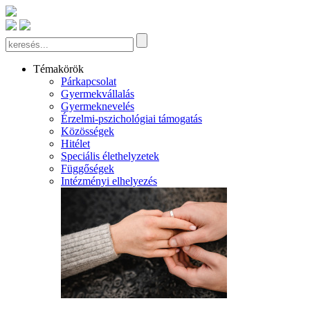
Témakörök
Párkapcsolat
Gyermekvállalás
Gyermeknevelés
Érzelmi-pszichológiai támogatás
Közösségek
Hitélet
Speciális élethelyzetek
Függőségek
Intézményi elhelyezés