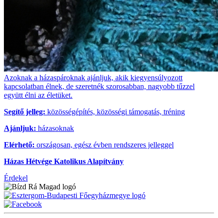
Azoknak a házaspároknak ajánljuk, akik kiegyensúlyozott
kapcsolatban élnek, de szeretnék szorosabban, nagyobb tűzzel
együtt élni az életüket.
Segítő jelleg:
közösségépítés, közösségi támogatás, tréning
Ajánljuk:
házasoknak
Elérhető:
országosan, egész évben rendszeres jelleggel
Házas Hétvége Katolikus Alapítvány
Érdekel