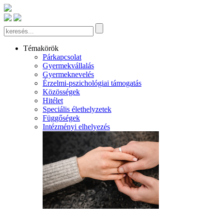
Témakörök
Párkapcsolat
Gyermekvállalás
Gyermeknevelés
Érzelmi-pszichológiai támogatás
Közösségek
Hitélet
Speciális élethelyzetek
Függőségek
Intézményi elhelyezés