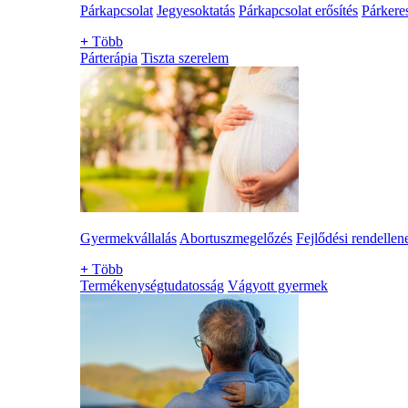
Párkapcsolat
Jegyesoktatás
Párkapcsolat erősítés
Párkere
+
Több
Párterápia
Tiszta szerelem
Gyermekvállalás
Abortuszmegelőzés
Fejlődési rendellen
+
Több
Termékenységtudatosság
Vágyott gyermek