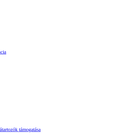
cia
tartozók támogatása