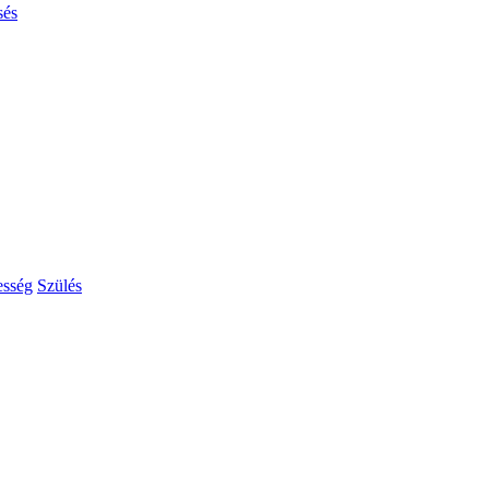
sés
esség
Szülés