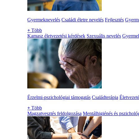
Gyermeknevelés
Családi életre nevelés
Fejlesztés
Gyerme
+
Több
Kamasz életvezetési kérdések
Szexuális nevelés
Gyerme
Érzelmi-pszichológiai támogatás
Családterápia
Életvezet
+
Több
Magzatvesztés feldolgozása
Mentálhigiénés és pszichológ