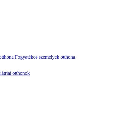
otthona
Fogyatékos személyek otthona
iátriai otthonok