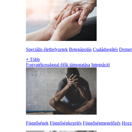
Speciális élethelyzetek
Betegápolás
Családsegítés
Demen
+
Több
Fogyatékossággal élők támogatása
Integráció
Függőségek
Függőségkezelés
Függőségmegelőzés
Hozzá