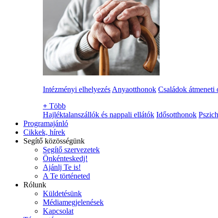
Intézményi elhelyezés
Anyaotthonok
Családok átmeneti 
+
Több
Hajléktalanszállók és nappali ellátók
Idősotthonok
Pszich
Programajánló
Cikkek, hírek
Segítő közösségünk
Segítő szervezetek
Önkénteskedj!
Ajánlj Te is!
A Te történeted
Rólunk
Küldetésünk
Médiamegjelenések
Kapcsolat