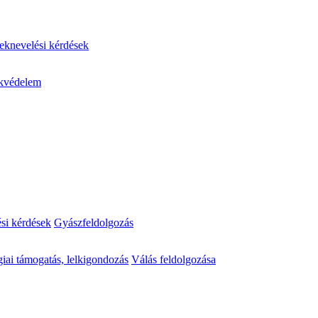
knevelési kérdések
kvédelem
ési kérdések
Gyászfeldolgozás
iai támogatás, lelkigondozás
Válás feldolgozása