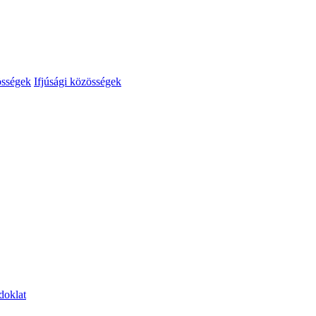
össégek
Ifjúsági közösségek
doklat