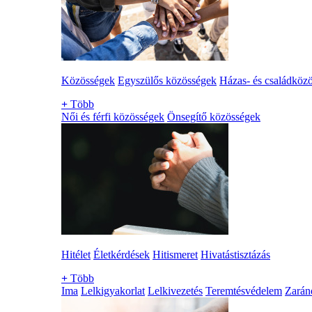
Közösségek
Egyszülős közösségek
Házas- és családköz
+
Több
Női és férfi közösségek
Önsegítő közösségek
Hitélet
Életkérdések
Hitismeret
Hivatástisztázás
+
Több
Ima
Lelkigyakorlat
Lelkivezetés
Teremtésvédelem
Zarán