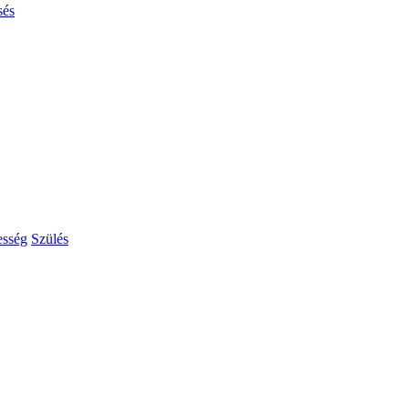
sés
esség
Szülés