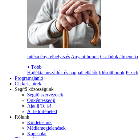
Intézményi elhelyezés
Anyaotthonok
Családok átmeneti 
+
Több
Hajléktalanszállók és nappali ellátók
Idősotthonok
Pszich
Programajánló
Cikkek, hírek
Segítő közösségünk
Segítő szervezetek
Önkénteskedj!
Ajánlj Te is!
A Te történeted
Rólunk
Küldetésünk
Médiamegjelenések
Kapcsolat