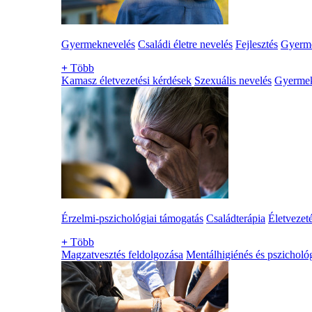
Gyermeknevelés
Családi életre nevelés
Fejlesztés
Gyerme
+
Több
Kamasz életvezetési kérdések
Szexuális nevelés
Gyerme
Érzelmi-pszichológiai támogatás
Családterápia
Életvezet
+
Több
Magzatvesztés feldolgozása
Mentálhigiénés és pszichológ