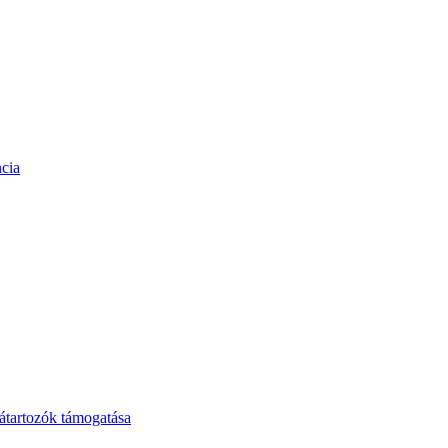
cia
tartozók támogatása