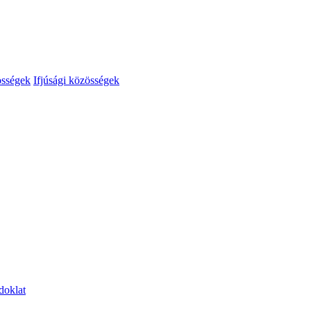
össégek
Ifjúsági közösségek
doklat