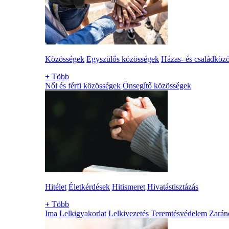
Közösségek
Egyszülős közösségek
Házas- és családköz
+
Több
Női és férfi közösségek
Önsegítő közösségek
Hitélet
Életkérdések
Hitismeret
Hivatástisztázás
+
Több
Ima
Lelkigyakorlat
Lelkivezetés
Teremtésvédelem
Zarán