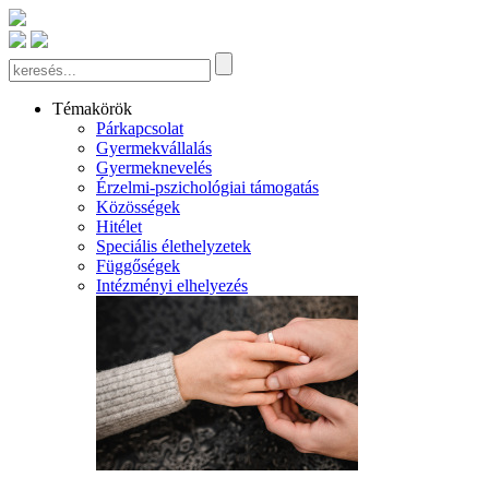
Témakörök
Párkapcsolat
Gyermekvállalás
Gyermeknevelés
Érzelmi-pszichológiai támogatás
Közösségek
Hitélet
Speciális élethelyzetek
Függőségek
Intézményi elhelyezés