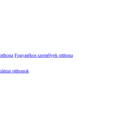
otthona
Fogyatékos személyek otthona
iátriai otthonok