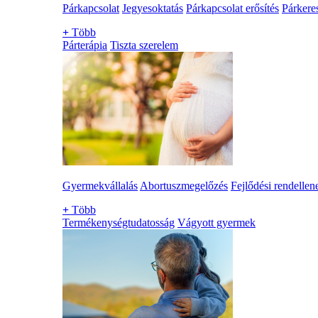
Párkapcsolat
Jegyesoktatás
Párkapcsolat erősítés
Párkere
+
Több
Párterápia
Tiszta szerelem
Gyermekvállalás
Abortuszmegelőzés
Fejlődési rendellen
+
Több
Termékenységtudatosság
Vágyott gyermek