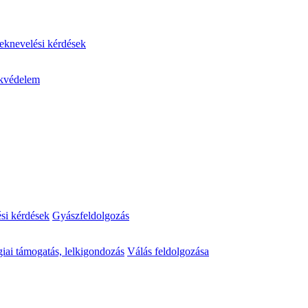
knevelési kérdések
kvédelem
ési kérdések
Gyászfeldolgozás
iai támogatás, lelkigondozás
Válás feldolgozása