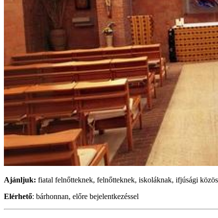
Ajánljuk:
fiatal felnőtteknek, felnőtteknek, iskoláknak, ifjúsági kö
Elérhető
: bárhonnan, előre bejelentkezéssel