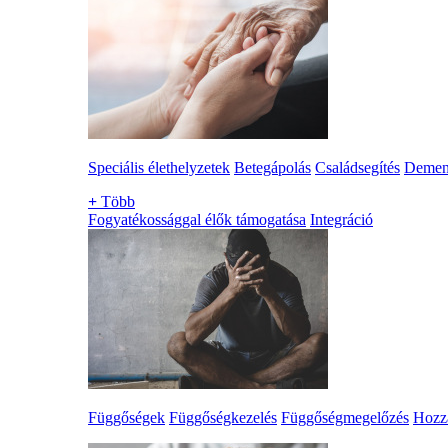
Speciális élethelyzetek
Betegápolás
Családsegítés
Demen
+
Több
Fogyatékossággal élők támogatása
Integráció
Függőségek
Függőségkezelés
Függőségmegelőzés
Hozzá