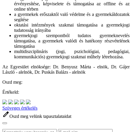
érvényesítése, képviselete és támogatása az offline és az
online térben
a gyermekek erőszaktól való védelme és a gyermekáldozatok
segítése
oktatási intézmények szakmai támogatása a gyermekjogi
tudatosság irányába
gyermekjogi szempontból tudatos gyermeknevelés
támogatása, a gyermekek valódi és hatékony részvételének
támogatása
multidiszciplináris (jogi, pszichológiai, pedagógiai,
kommunikációs) gyermekjogi szakmai műhely létrehozása.
Az Egyesület elnöksége: Dr. Benyusz Márta - elnök, Dr. Gájer
László - alelnök, Dr. Puskás Balázs - alelnök
Oszd meg:
Értékeld:
Szöveges értékelés
edit
Oszd meg velünk tapasztalataidat