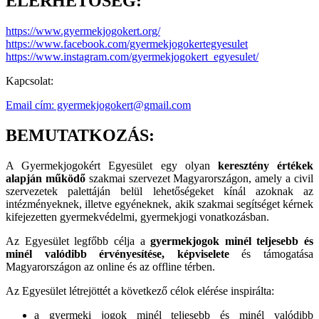
ELÉRHETŐSÉG:
https://www.gyermekjogokert.org/
https://www.facebook.com/gyermekjogokertegyesulet
https://www.instagram.com/gyermekjogokert_egyesulet/
Kapcsolat:
Email cím: gyermekjogokert@gmail.com
BEMUTATKOZÁS:
A Gyermekjogokért Egyesület egy olyan
keresztény értékek
alapján működő
szakmai szervezet Magyarországon, amely a civil
szervezetek palettáján belül lehetőségeket kínál azoknak az
intézményeknek, illetve egyéneknek, akik szakmai segítséget kérnek
kifejezetten gyermekvédelmi, gyermekjogi vonatkozásban.
Az Egyesület legfőbb célja a
gyermekjogok minél teljesebb és
minél valódibb érvényesítése, képviselete
és támogatása
Magyarországon az online és az offline térben.
Az Egyesület létrejöttét a következő célok elérése inspirálta:
a gyermeki jogok minél teljesebb és minél valódibb