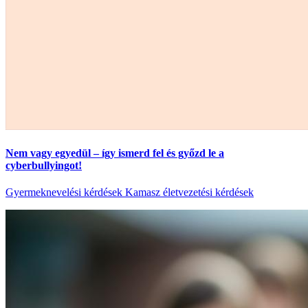
Nem vagy egyedül – így ismerd fel és győzd le a
cyberbullyingot!
Gyermeknevelési kérdések
Kamasz életvezetési kérdések