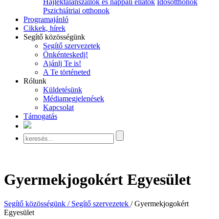
Hajléktalanszállók és nappali ellátók
Idősotthonok
Pszichiátriai otthonok
Programajánló
Cikkek, hírek
Segítő közösségünk
Segítő szervezetek
Önkénteskedj!
Ajánlj Te is!
A Te történeted
Rólunk
Küldetésünk
Médiamegjelenések
Kapcsolat
Támogatás
Gyermekjogokért Egyesület
Segítő közösségünk / Segítő szervezetek
/ Gyermekjogokért
Egyesület