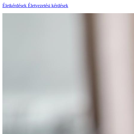
Életkérdések
Életvezetési kérdések