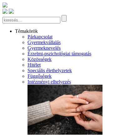
Témakörök
Párkapcsolat
Gyermekvállalás
Gyermeknevelés
Érzelmi-pszichológiai támogatás
Közösségek
Hitélet
Speciális élethelyzetek
Függőségek
Intézményi elhelyezés