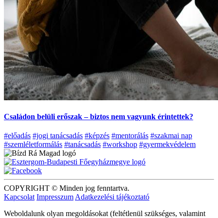
Családon belüli erőszak – biztos nem vagyunk érintettek?
#előadás
#jogi tanácsadás
#képzés
#mentorálás
#szakmai nap
#szemléletformálás
#tanácsadás
#workshop
#gyermekvédelem
COPYRIGHT © Minden jog fenntartva.
Kapcsolat
Impresszum
Adatkezelési tájékoztató
Weboldalunk olyan megoldásokat (feltétlenül szükséges, valamint