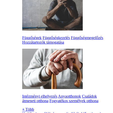
Függőségek
Függőségkezelés
Függőségmegelőzés
Hozzátartozók támogatása
Intézményi elhelyezés
Anyaotthonok
Családok
átmeneti otthona
Fogyatékos személyek otthona
+
Több