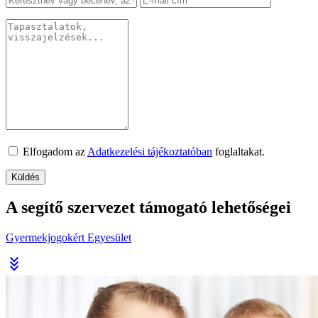
Elfogadom az
Adatkezelési tájékoztatóban
foglaltakat.
A segítő szervezet támogató lehetőségei
Gyermekjogokért Egyesület
stat_minus_3