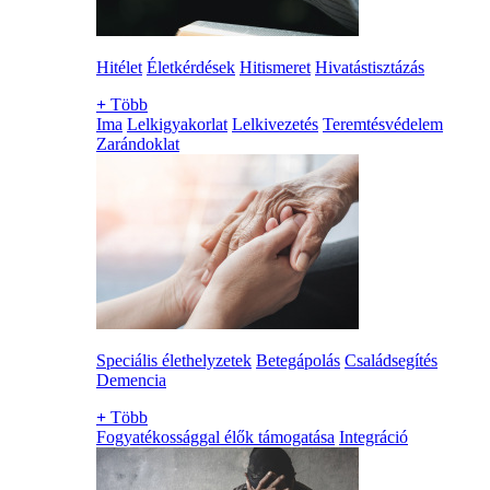
Hitélet
Életkérdések
Hitismeret
Hivatástisztázás
+
Több
Ima
Lelkigyakorlat
Lelkivezetés
Teremtésvédelem
Zarándoklat
Speciális élethelyzetek
Betegápolás
Családsegítés
Demencia
+
Több
Fogyatékossággal élők támogatása
Integráció