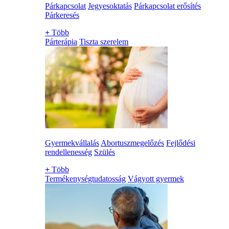
Párkapcsolat
Jegyesoktatás
Párkapcsolat erősítés
Párkeresés
+
Több
Párterápia
Tiszta szerelem
Gyermekvállalás
Abortuszmegelőzés
Fejlődési
rendellenesség
Szülés
+
Több
Termékenységtudatosság
Vágyott gyermek