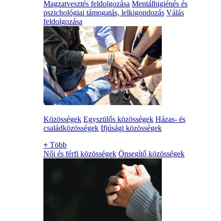
Magzatvesztés feldolgozása
Mentálhigiénés és
pszichológiai támogatás, lelkigondozás
Válás
feldolgozása
Közösségek
Egyszülős közösségek
Házas- és
családközösségek
Ifjúsági közösségek
+
Több
Női és férfi közösségek
Önsegítő közösségek