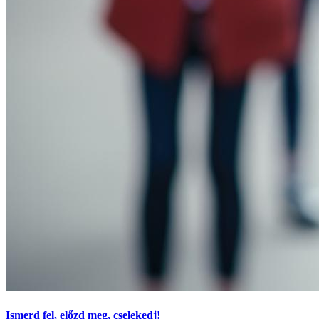
Ismerd fel, előzd meg, cselekedj!