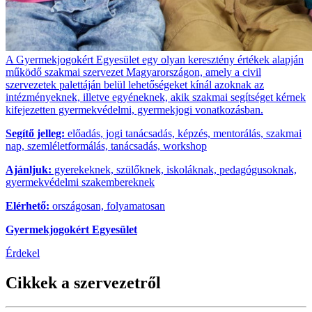
A Gyermekjogokért Egyesület egy olyan keresztény értékek alapján
működő szakmai szervezet Magyarországon, amely a civil
szervezetek palettáján belül lehetőségeket kínál azoknak az
intézményeknek, illetve egyéneknek, akik szakmai segítséget kérnek
kifejezetten gyermekvédelmi, gyermekjogi vonatkozásban.
Segítő jelleg:
előadás, jogi tanácsadás, képzés, mentorálás, szakmai
nap, szemléletformálás, tanácsadás, workshop
Ajánljuk:
gyerekeknek, szülőknek, iskoláknak, pedagógusoknak,
gyermekvédelmi szakembereknek
Elérhető:
országosan, folyamatosan
Gyermekjogokért Egyesület
Érdekel
Cikkek a szervezetről