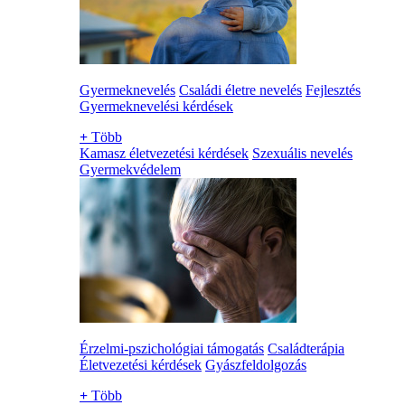
Gyermeknevelés
Családi életre nevelés
Fejlesztés
Gyermeknevelési kérdések
+
Több
Kamasz életvezetési kérdések
Szexuális nevelés
Gyermekvédelem
Érzelmi-pszichológiai támogatás
Családterápia
Életvezetési kérdések
Gyászfeldolgozás
+
Több