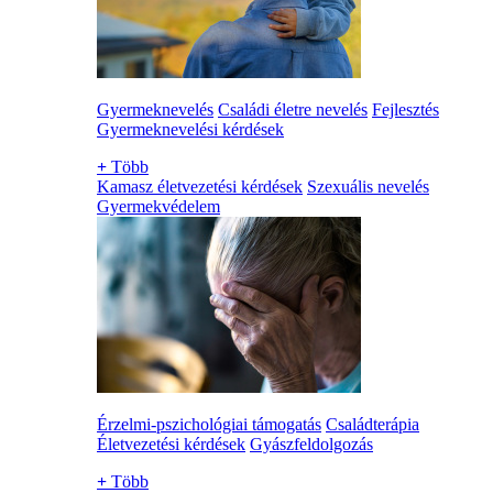
Gyermeknevelés
Családi életre nevelés
Fejlesztés
Gyermeknevelési kérdések
+
Több
Kamasz életvezetési kérdések
Szexuális nevelés
Gyermekvédelem
Érzelmi-pszichológiai támogatás
Családterápia
Életvezetési kérdések
Gyászfeldolgozás
+
Több