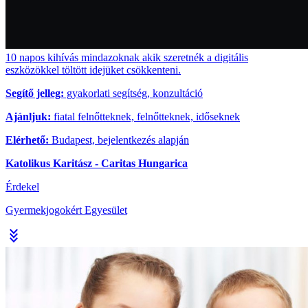
10 napos kihívás mindazoknak akik szeretnék a digitális
eszközökkel töltött idejüket csökkenteni.
Segítő jelleg:
gyakorlati segítség, konzultáció
Ajánljuk:
fiatal felnőtteknek, felnőtteknek, időseknek
Elérhető:
Budapest, bejelentkezés alapján
Katolikus Karitász - Caritas Hungarica
Érdekel
Gyermekjogokért Egyesület
stat_minus_3