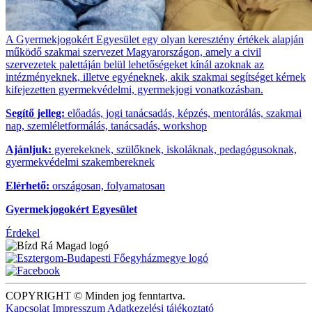
A Gyermekjogokért Egyesület egy olyan keresztény értékek alapján
működő szakmai szervezet Magyarországon, amely a civil
szervezetek palettáján belül lehetőségeket kínál azoknak az
intézményeknek, illetve egyéneknek, akik szakmai segítséget kérnek
kifejezetten gyermekvédelmi, gyermekjogi vonatkozásban.
Segítő jelleg:
előadás, jogi tanácsadás, képzés, mentorálás, szakmai
nap, szemléletformálás, tanácsadás, workshop
Ajánljuk:
gyerekeknek, szülőknek, iskoláknak, pedagógusoknak,
gyermekvédelmi szakembereknek
Elérhető:
országosan, folyamatosan
Gyermekjogokért Egyesület
Érdekel
COPYRIGHT © Minden jog fenntartva.
Kapcsolat
Impresszum
Adatkezelési tájékoztató