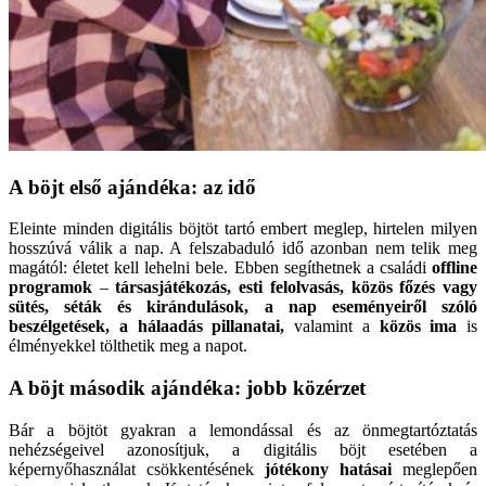
A böjt első ajándéka: az idő
Eleinte minden digitális böjtöt tartó embert meglep, hirtelen milyen
hosszúvá válik a nap. A felszabaduló idő azonban nem telik meg
magától: életet kell lehelni bele. Ebben segíthetnek a családi
offline
programok
–
társasjátékozás, esti felolvasás, közös főzés vagy
sütés, séták és kirándulások, a nap eseményeiről szóló
beszélgetések, a hálaadás pillanatai,
valamint a
közös ima
is
élményekkel tölthetik meg a napot.
A böjt második ajándéka: jobb közérzet
Bár a böjtöt gyakran a lemondással és az önmegtartóztatás
nehézségeivel azonosítjuk, a digitális böjt esetében a
képernyőhasználat csökkentésének
jótékony hatásai
meglepően