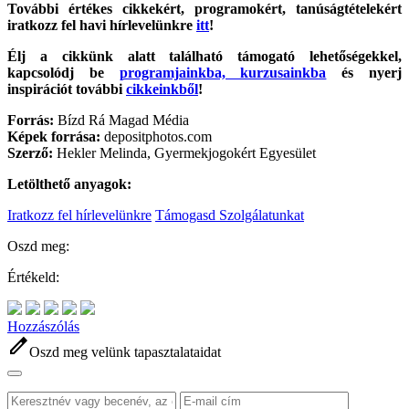
További értékes cikkekért, programokért, tanúságtételekért
iratkozz fel havi hírlevelünkre
itt
!
Élj a cikkünk alatt található támogató lehetőségekkel,
kapcsolódj be
programjainkba, kurzusainkba
és nyerj
inspirációt további
cikkeinkből
!
Forrás:
Bízd Rá Magad Média
Képek forrása:
depositphotos.com
Szerző:
Hekler Melinda, Gyermekjogokért Egyesület
Letölthető anyagok:
Iratkozz fel hírlevelünkre
Támogasd Szolgálatunkat
Oszd meg:
Értékeld:
Hozzászólás
edit
Oszd meg velünk tapasztalataidat