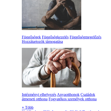
Függőségek
Függőségkezelés
Függőségmegelőzés
Hozzátartozók támogatása
Intézményi elhelyezés
Anyaotthonok
Családok
átmeneti otthona
Fogyatékos személyek otthona
+
Több