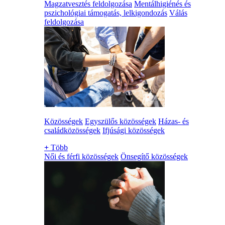
Magzatvesztés feldolgozása
Mentálhigiénés és
pszichológiai támogatás, lelkigondozás
Válás
feldolgozása
Közösségek
Egyszülős közösségek
Házas- és
családközösségek
Ifjúsági közösségek
+
Több
Női és férfi közösségek
Önsegítő közösségek