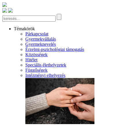
Témakörök
Párkapcsolat
Gyermekvállalás
Gyermeknevelés
Érzelmi-pszichológiai támogatás
Közösségek
Hitélet
Speciális élethelyzetek
Függőségek
Intézményi elhelyezés