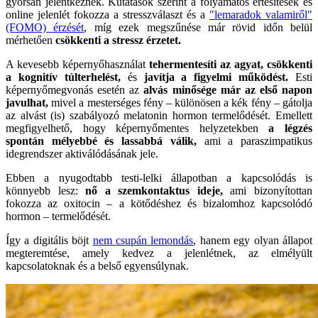
gyorsan jelentkeznek. Kutatások szerint a folyamatos értesítések és
online jelenlét fokozza a stresszválaszt és a
"lemaradok valamiről"
(FOMO) érzését
, míg ezek megszűnése már rövid időn belül
mérhetően
csökkenti a stressz érzetet.
A kevesebb képernyőhasználat
tehermentesíti az agyat, csökkenti
a kognitív túlterhelést,
és
javítja a figyelmi működést.
Esti
képernyőmegvonás esetén az
alvás minősége már az első napon
javulhat,
mivel a mesterséges fény – különösen a kék fény – gátolja
az alvást (is) szabályozó melatonin hormon termelődését. Emellett
megfigyelhető, hogy képernyőmentes helyzetekben
a légzés
spontán mélyebbé és lassabbá válik,
ami a paraszimpatikus
idegrendszer aktiválódásának jele.
Ebben a nyugodtabb testi-lelki állapotban a kapcsolódás is
könnyebb lesz:
nő a szemkontaktus ideje,
ami bizonyítottan
fokozza az oxitocin – a kötődéshez és bizalomhoz kapcsolódó
hormon – termelődését.
Így a digitális böjt
nem csupán lemondás
, hanem egy olyan állapot
megteremtése, amely kedvez a jelenlétnek, az elmélyült
kapcsolatoknak és a belső egyensúlynak.