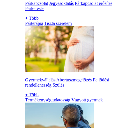
Párkapcsolat
Jegyesoktatás
Párkapcsolat erősítés
Párkeresés
+
Több
Párterápia
Tiszta szerelem
Gyermekvállalás
Abortuszmegelőzés
Fejlődési
rendellenesség
Szülés
+
Több
Termékenységtudatosság
Vágyott gyermek