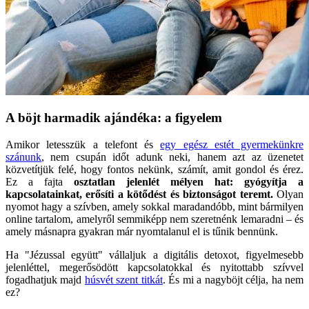
A böjt harmadik ajándéka: a figyelem
Amikor letesszük a telefont és
egy egész estét gyermekünkre
szánunk
, nem csupán időt adunk neki, hanem azt az üzenetet
közvetítjük felé, hogy fontos nekünk, számít, amit gondol és érez.
Ez a fajta
osztatlan jelenlét mélyen hat: gyógyítja a
kapcsolatainkat, erősíti a kötődést és biztonságot teremt.
Olyan
nyomot hagy a szívben, amely sokkal maradandóbb, mint bármilyen
online tartalom, amelyről semmiképp nem szeretnénk lemaradni – és
amely másnapra gyakran már nyomtalanul el is tűnik bennünk.
Ha "Jézussal együtt" vállaljuk a digitális detoxot, figyelmesebb
jelenléttel, megerősödött kapcsolatokkal és nyitottabb szívvel
fogadhatjuk majd
húsvét szent titkát
. És mi a nagyböjt célja, ha nem
ez?