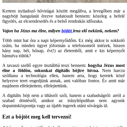
Kertem nyiladozó hóvirágai között megállva, a levegőben már a
nagyböjt hangulatát érezve tudatosult bennem: közeleg a befelé
figyelés, az elcsendesedés és a belső rendrakás időszaka.
Vajon ha Jézus ma élne, milyen
böjtöt
írna elő nekünk, nekem?
Több mint hat óra a napi képernyőidőm. Ez még akkor is sokkoló
szám, ha minden ügyet jóformán a telefonomról intézek, hiszen
hány nap, hét, hónap, év(!) az életemből, amit e kis képernyőt
bámulva töltök?
A tavaszi szellő egyre tisztábbá teszi bennem:
hogyha Jézus most
élne a földön, sokunkat digitális böjtre hívna.
Nem harcra
szólítana a technológia ellen, hanem arra, hogy keretek közé
helyezve teret engedjünk annak, ami valóban fontos. És amit már
majdnem elfelejtettem, elfelejtettünk.
A digitális böjt nem a tiltásról szól, hanem a szabadságról: arról a
szabad döntésről, amikor az irányítópultban nem agyunk
dopaminközpontja vagy az újabb ingerek utáni sóvárgás ül.
Ezt a böjtöt meg kell tervezni!