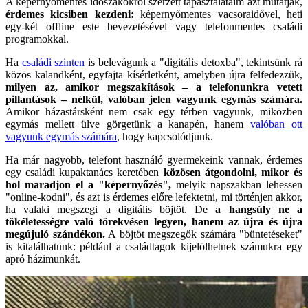
A képernyőmentes időszakokról szerzett tapasztalataim azt mutatják,
érdemes kicsiben kezdeni:
képernyőmentes vacsoraidővel, heti
egy-két offline este bevezetésével vagy telefonmentes családi
programokkal.
Ha
családi szinten
is belevágunk a "digitális detoxba", tekintsünk rá
közös kalandként, egyfajta kísérletként, amelyben újra felfedezzük,
milyen az, amikor megszakítások – a telefonunkra vetett
pillantások – nélkül, valóban jelen vagyunk egymás számára.
Amikor házastársként nem csak egy térben vagyunk, miközben
egymás mellett ülve görgetünk a kanapén, hanem
valóban ott
vagyunk egymás számára
, hogy kapcsolódjunk.
Ha már nagyobb, telefont használó gyermekeink vannak, érdemes
egy családi kupaktanács keretében
közösen átgondolni, mikor és
hol maradjon el a "képernyőzés",
melyik napszakban lehessen
"online-kodni", és azt is érdemes előre lefektetni, mi történjen akkor,
ha valaki megszegi a digitális böjtöt. De
a hangsúly ne a
tökéletességre való törekvésen legyen, hanem az újra és újra
megújuló szándékon.
A böjtöt megszegők számára "büntetéseket"
is kitalálhatunk: például a családtagok kijelölhetnek számukra egy
apró házimunkát.