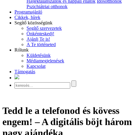
Hajléktalanszállók és nappali ellátók
Idősotthonok
Pszichiátriai otthonok
Programajánló
Cikkek, hírek
Segítő közösségünk
Segítő szervezetek
Önkénteskedj!
Ajánlj Te is!
A Te történeted
Rólunk
Küldetésünk
Médiamegjelenések
Kapcsolat
Támogatás
Tedd le a telefonod és kövess
engem! – A digitális böjt három
nagy ajándéka