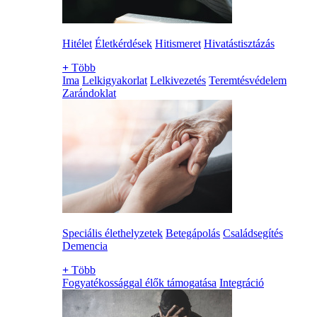
Hitélet
Életkérdések
Hitismeret
Hivatástisztázás
+
Több
Ima
Lelkigyakorlat
Lelkivezetés
Teremtésvédelem
Zarándoklat
Speciális élethelyzetek
Betegápolás
Családsegítés
Demencia
+
Több
Fogyatékossággal élők támogatása
Integráció