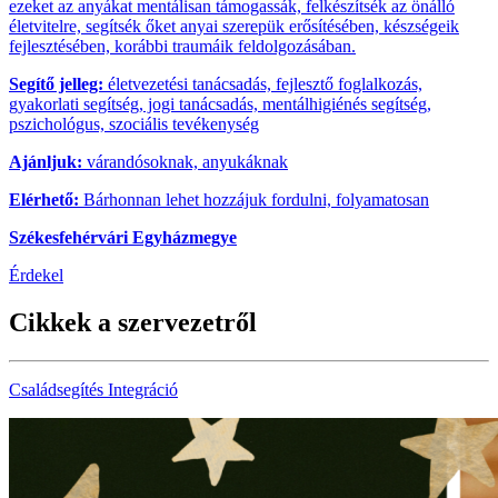
ezeket az anyákat mentálisan támogassák, felkészítsék az önálló
életvitelre, segítsék őket anyai szerepük erősítésében, készségeik
fejlesztésében, korábbi traumáik feldolgozásában.
Segítő jelleg:
életvezetési tanácsadás, fejlesztő foglalkozás,
gyakorlati segítség, jogi tanácsadás, mentálhigiénés segítség,
pszichológus, szociális tevékenység
Ajánljuk:
várandósoknak, anyukáknak
Elérhető:
Bárhonnan lehet hozzájuk fordulni, folyamatosan
Székesfehérvári Egyházmegye
Érdekel
Cikkek a szervezetről
Családsegítés
Integráció