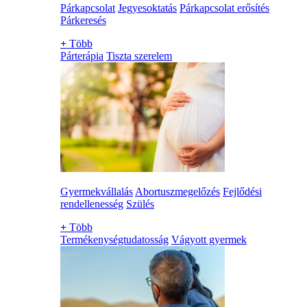
Párkapcsolat
Jegyesoktatás
Párkapcsolat erősítés
Párkeresés
+
Több
Párterápia
Tiszta szerelem
Gyermekvállalás
Abortuszmegelőzés
Fejlődési
rendellenesség
Szülés
+
Több
Termékenységtudatosság
Vágyott gyermek