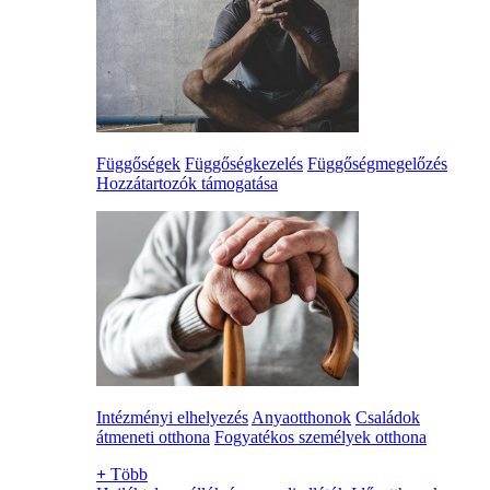
Függőségek
Függőségkezelés
Függőségmegelőzés
Hozzátartozók támogatása
Intézményi elhelyezés
Anyaotthonok
Családok
átmeneti otthona
Fogyatékos személyek otthona
+
Több