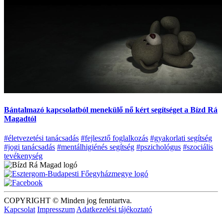
Bántalmazó kapcsolatból menekülő nő kért segítséget a Bízd Rá
Magadtól
#életvezetési tanácsadás
#fejlesztő foglalkozás
#gyakorlati segítség
#jogi tanácsadás
#mentálhigiénés segítség
#pszichológus
#szociális
tevékenység
COPYRIGHT © Minden jog fenntartva.
Kapcsolat
Impresszum
Adatkezelési tájékoztató