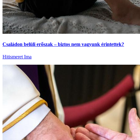
Családon belüli erőszak – biztos nem vagyunk érintettek?
Hitismeret
Ima