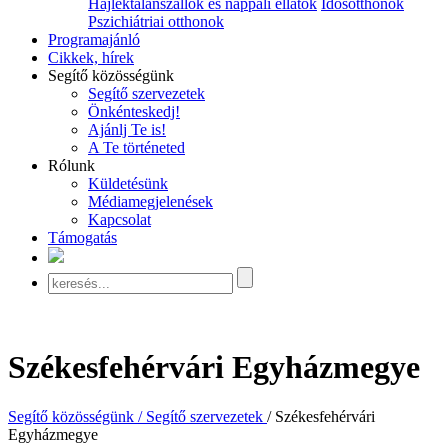
Hajléktalanszállók és nappali ellátók
Idősotthonok
Pszichiátriai otthonok
Programajánló
Cikkek, hírek
Segítő közösségünk
Segítő szervezetek
Önkénteskedj!
Ajánlj Te is!
A Te történeted
Rólunk
Küldetésünk
Médiamegjelenések
Kapcsolat
Támogatás
Székesfehérvári Egyházmegye
Segítő közösségünk / Segítő szervezetek
/ Székesfehérvári
Egyházmegye