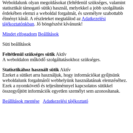
Weboldalunk olyan megoldásokat (feltétlenül szükséges, valamint
statisztikát támogató sütik) használ, melyekkel a jobb szolgáltatás
érdekében elemzi a weboldal forgalmát, és személyre szabottabb
élményt kínál. A részleteket megtalálod az
Adatkezelési
tájékoztatónkban
. Jó böngészést kívánunk!
Mindet elfogadom
Beállítások
Süti beállítások
Feltétlenül szükséges sütik
Aktív
A weboldalon működő szolgáltatásokhoz szükséges.
Statisztikához használt sütik
Aktív
Ezeket a sütiket arra használjuk, hogy információkat gyűjtsünk
weboldalunk forgalmáról webhelyünk használatának elemzéséhez.
Ezek a nyomkövető és teljesítménnyel kapcsolatos sütikkel
összegyűjtött információk egyetlen személyt sem azonosítanak.
Beállítások mentése
Adatkezelési tájékoztató