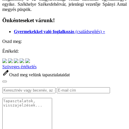
egyike. Székhelye Székesfehérvár, jelenlegi vezetője Spányi Antal
megyés püspök.
Önkénteseket várunk!
Gyermekekkel való foglalkozás
(családsegítés) »
Oszd meg:
Értékeld:
Szöveges értékelés
edit
Oszd meg velünk tapasztalataidat