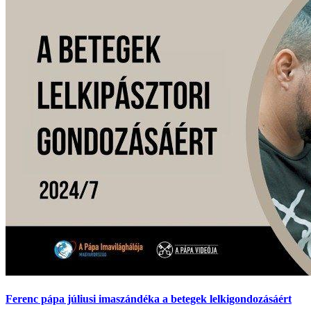
Ferenc pápa júliusi imaszándéka a betegek lelkigondozásáért