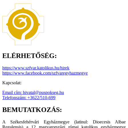
ELÉRHETŐSÉG:
https://www.szfvar.katolikus.hu/hirek
https://www.facebook.com/szfvaregyhazmegye
Kapcsolat:
Email cím: hivatal@puspokseg.hu
Telefonszám: +3622/510-699
BEMUTATKOZÁS:
A Székesfehérvári Egyházmegye (latinul: Dioecesis Albae
Regalensis) a 12 magyarországi római katolikus egyházmegye