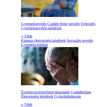
Gyermeknevelés
Családi életre nevelés
Fejlesztés
Gyermeknevelési kérdések
+
Több
Kamasz életvezetési kérdések
Szexuális nevelés
Gyermekvédelem
Érzelmi-pszichológiai támogatás
Családterápia
Életvezetési kérdések
Gyászfeldolgozás
+
Több