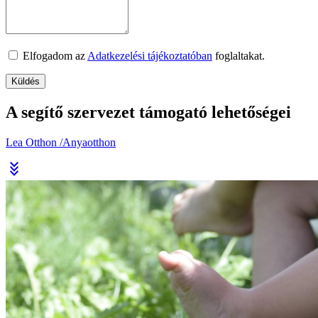
Elfogadom az
Adatkezelési tájékoztatóban
foglaltakat.
A segítő szervezet támogató lehetőségei
Lea Otthon /Anyaotthon
stat_minus_3