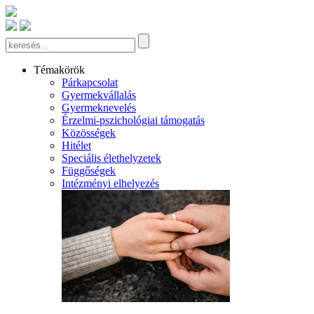
Témakörök
Párkapcsolat
Gyermekvállalás
Gyermeknevelés
Érzelmi-pszichológiai támogatás
Közösségek
Hitélet
Speciális élethelyzetek
Függőségek
Intézményi elhelyezés