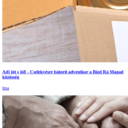
Adj jót s jól! - Cselekvésre bátorít adventkor a Bízd Rá Magad
közösség
Ima