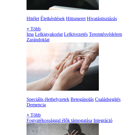
Hitélet
Életkérdések
Hitismeret
Hivatástisztázás
+
Több
Ima
Lelkigyakorlat
Lelkivezetés
Teremtésvédelem
Zarándoklat
Speciális élethelyzetek
Betegápolás
Családsegítés
Demencia
+
Több
Fogyatékossággal élők támogatása
Integráció