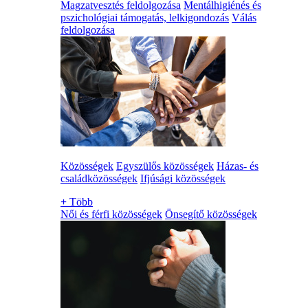
Magzatvesztés feldolgozása
Mentálhigiénés és
pszichológiai támogatás, lelkigondozás
Válás
feldolgozása
Közösségek
Egyszülős közösségek
Házas- és
családközösségek
Ifjúsági közösségek
+
Több
Női és férfi közösségek
Önsegítő közösségek