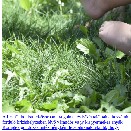
A Lea Otthonban elsősorban nyugalmat és békét találnak a hozzájuk
forduló krízishelyzetben lévő várandós vagy kisgyermekes anyák.
Komplex gondozási intézményként feladatuknak tekintik, hogy