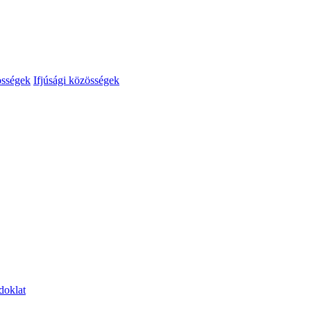
össégek
Ifjúsági közösségek
doklat