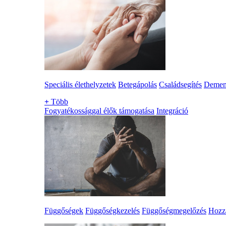
Speciális élethelyzetek
Betegápolás
Családsegítés
Demen
+
Több
Fogyatékossággal élők támogatása
Integráció
Függőségek
Függőségkezelés
Függőségmegelőzés
Hozzá