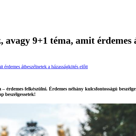
, avagy 9+1 téma, amit érdemes á
 érdemes átbeszélnetek a házasságkötés előtt
– érdemes felkészülni. Érdemes néhány kulcsfontosságú beszélgetést
p beszélgessetek!