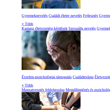
Gyermeknevelés
Családi életre nevelés
Fejlesztés
Gyerme
+
Több
Kamasz életvezetési kérdések
Szexuális nevelés
Gyerme
Érzelmi-pszichológiai támogatás
Családterápia
Életvezet
+
Több
Magzatvesztés feldolgozása
Mentálhigiénés és pszichológ