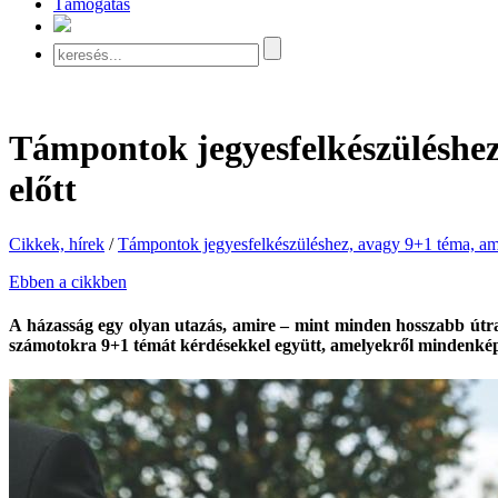
Támogatás
Támpontok jegyesfelkészüléshez
előtt
Cikkek, hírek
/
Támpontok jegyesfelkészüléshez, avagy 9+1 téma, amit
Ebben a cikkben
A házasság egy olyan utazás, amire – mint minden hosszabb útra 
számotokra 9+1 témát kérdésekkel együtt, amelyekről mindenkép