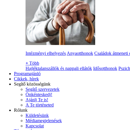
Intézményi elhelyezés
Anyaotthonok
Családok átmeneti 
+
Több
Hajléktalanszállók és nappali ellátók
Idősotthonok
Pszich
Programajánló
Cikkek, hírek
Segítő közösségünk
Segítő szervezetek
Önkénteskedj!
Ajánlj Te is!
A Te történeted
Rólunk
Küldetésünk
Médiamegjelenések
Kapcsolat