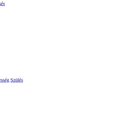
sés
esség
Szülés