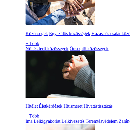
Közösségek
Egyszülős közösségek
Házas- és családköz
+
Több
Női és férfi közösségek
Önsegítő közösségek
Hitélet
Életkérdések
Hitismeret
Hivatástisztázás
+
Több
Ima
Lelkigyakorlat
Lelkivezetés
Teremtésvédelem
Zarán