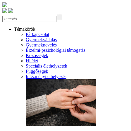
Témakörök
Párkapcsolat
Gyermekvállalás
Gyermeknevelés
Érzelmi-pszichológiai támogatás
Közösségek
Hitélet
Speciális élethelyzetek
Függőségek
Intézményi elhelyezés