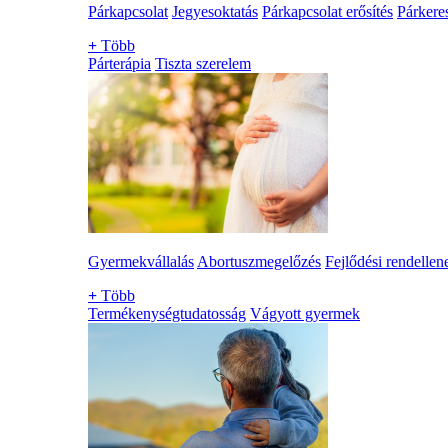
Párkapcsolat
Jegyesoktatás
Párkapcsolat erősítés
Párkere
+
Több
Párterápia
Tiszta szerelem
Gyermekvállalás
Abortuszmegelőzés
Fejlődési rendellen
+
Több
Termékenységtudatosság
Vágyott gyermek