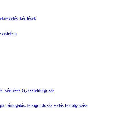
knevelési kérdések
kvédelem
ési kérdések
Gyászfeldolgozás
iai támogatás, lelkigondozás
Válás feldolgozása