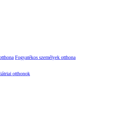
otthona
Fogyatékos személyek otthona
iátriai otthonok