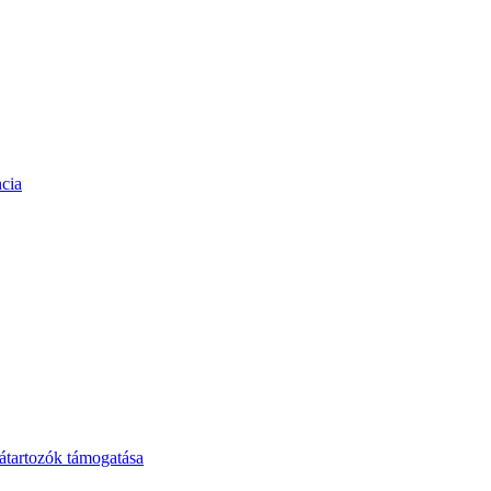
cia
tartozók támogatása