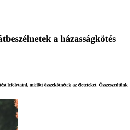
tbeszélnetek a házasságkötés
 lefolytatni, mielőtt összekötnétek az életeteket. Összeszedtünk