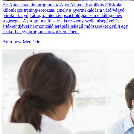
Az Anna-Joachim program az Apor Vilmos Katolikus Főiskola
különleges tréning-sorozata, amely a gyermekáldásra váró/vágyó
pároknak nyújt átfogó, intenzív pszichológiai és mentálhigiénés
segítséget. A program a főiskola keresztény szellemiségével és
értékrendjével harmonizáló terápiás-jellegű módszereket gyűjti egy
csokorba egy programsorozat keretében.
Antropos- Mediáció