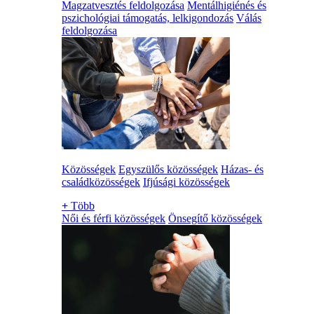
Magzatvesztés feldolgozása
Mentálhigiénés és
pszichológiai támogatás, lelkigondozás
Válás
feldolgozása
Közösségek
Egyszülős közösségek
Házas- és
családközösségek
Ifjúsági közösségek
+
Több
Női és férfi közösségek
Önsegítő közösségek