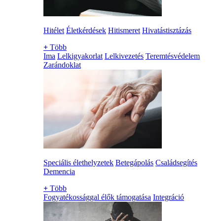
Hitélet
Életkérdések
Hitismeret
Hivatástisztázás
+
Több
Ima
Lelkigyakorlat
Lelkivezetés
Teremtésvédelem
Zarándoklat
Speciális élethelyzetek
Betegápolás
Családsegítés
Demencia
+
Több
Fogyatékossággal élők támogatása
Integráció