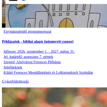
Egymásraépülő programsorozat
Példázatok - bibliai alapú önismereti csoport
Időpont: 2026. szeptember 1. - 2027. május 31.
Jel. határidő: augusztus 7. péntek
Szeged, Alsóvárosi Ferences Plébánia
felnőtteknek
Kilátó Ferences Mentálhigiénés és Lelkigondozói Szolgálat
Gyászfeldolgozás