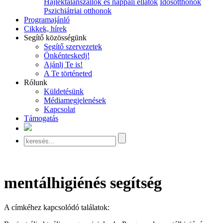
Hajléktalanszállók és nappali ellátók
Idősotthonok
Pszichiátriai otthonok
Programajánló
Cikkek, hírek
Segítő közösségünk
Segítő szervezetek
Önkénteskedj!
Ajánlj Te is!
A Te történeted
Rólunk
Küldetésünk
Médiamegjelenések
Kapcsolat
Támogatás
mentálhigiénés segítség
A címkéhez kapcsolódó találatok: