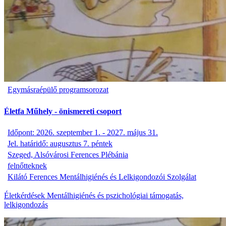
Egymásraépülő programsorozat
Életfa Műhely - önismereti csoport
Időpont: 2026. szeptember 1. - 2027. május 31.
Jel. határidő: augusztus 7. péntek
Szeged, Alsóvárosi Ferences Plébánia
felnőtteknek
Kilátó Ferences Mentálhigiénés és Lelkigondozói Szolgálat
Életkérdések
Mentálhigiénés és pszichológiai támogatás,
lelkigondozás