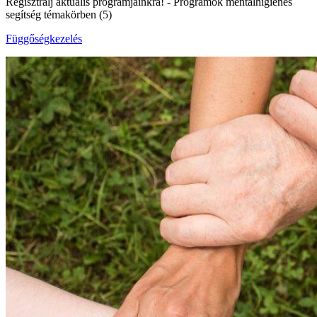
Regisztrálj aktuális programjainkra!
- Programok mentálhigiénés
segítség témakörben (5)
Függőségkezelés