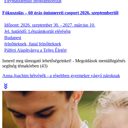
Egymásraépülő programsorozat
Fókuszolás – 60 órás önismereti csoport 2026. szeptembertől
Időpont: 2026. szeptember 30. - 2027. március 10.
Jel. határidő: Létszámkorlát eléréséig
Budapest
felnőtteknek, fiatal felnőtteknek
Pálferi Alapítványa a Teljes Életért
Ismerd meg támogató lehetőségeinket!
- Megoldások mentálhigiénés
segítség témakörben (43)
Anna-Joachim hétvégék - a régebben gyermekre vágyó pároknak
stat_minus_3