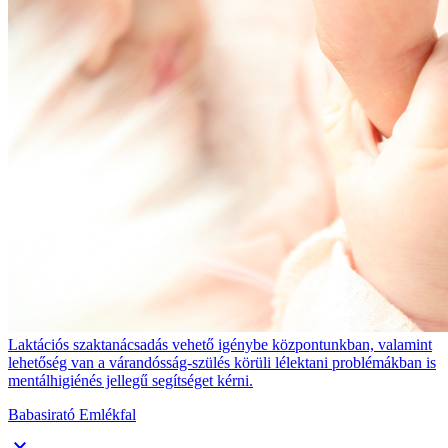
Laktációs szaktanácsadás vehető igénybe központunkban, valamint
lehetőség van a várandósság-szülés körüli lélektani problémákban is
mentálhigiénés jellegű segítséget kérni.
Babasirató Emlékfal