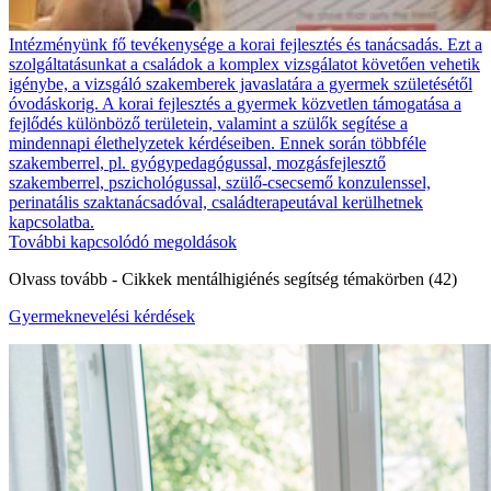
Intézményünk fő tevékenysége a korai fejlesztés és tanácsadás. Ezt a
szolgáltatásunkat a családok a komplex vizsgálatot követően vehetik
igénybe, a vizsgáló szakemberek javaslatára a gyermek születésétől
óvodáskorig. A korai fejlesztés a gyermek közvetlen támogatása a
fejlődés különböző területein, valamint a szülők segítése a
mindennapi élethelyzetek kérdéseiben. Ennek során többféle
szakemberrel, pl. gyógypedagógussal, mozgásfejlesztő
szakemberrel, pszichológussal, szülő-csecsemő konzulenssel,
perinatális szaktanácsadóval, családterapeutával kerülhetnek
kapcsolatba.
További kapcsolódó megoldások
Olvass tovább
- Cikkek mentálhigiénés segítség témakörben (42)
Gyermeknevelési kérdések