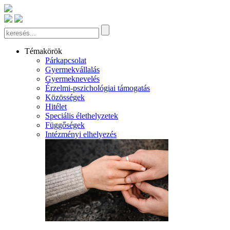
Témakörök
Párkapcsolat
Gyermekvállalás
Gyermeknevelés
Érzelmi-pszichológiai támogatás
Közösségek
Hitélet
Speciális élethelyzetek
Függőségek
Intézményi elhelyezés