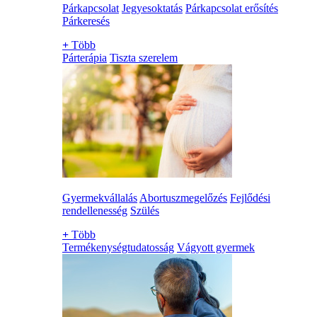
Párkapcsolat
Jegyesoktatás
Párkapcsolat erősítés
Párkeresés
+
Több
Párterápia
Tiszta szerelem
Gyermekvállalás
Abortuszmegelőzés
Fejlődési
rendellenesség
Szülés
+
Több
Termékenységtudatosság
Vágyott gyermek