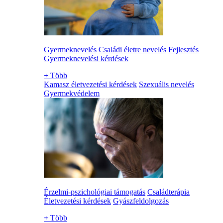
Gyermeknevelés
Családi életre nevelés
Fejlesztés
Gyermeknevelési kérdések
+
Több
Kamasz életvezetési kérdések
Szexuális nevelés
Gyermekvédelem
Érzelmi-pszichológiai támogatás
Családterápia
Életvezetési kérdések
Gyászfeldolgozás
+
Több