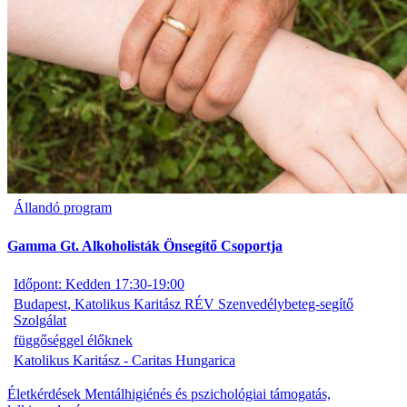
Állandó program
Gamma Gt. Alkoholisták Önsegítő Csoportja
Időpont: Kedden 17:30-19:00
Budapest, Katolikus Karitász RÉV Szenvedélybeteg-segítő
Szolgálat
függőséggel élőknek
Katolikus Karitász - Caritas Hungarica
Életkérdések
Mentálhigiénés és pszichológiai támogatás,