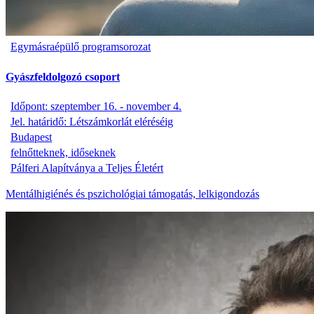
Egymásraépülő programsorozat
Gyászfeldolgozó csoport
Időpont: szeptember 16. - november 4.
Jel. határidő: Létszámkorlát eléréséig
Budapest
felnőtteknek, időseknek
Pálferi Alapítványa a Teljes Életért
Mentálhigiénés és pszichológiai támogatás, lelkigondozás