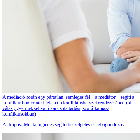
A mediáció során egy pártatlan, semleges fél – a mediátor – segíti a
konfliktusban érintett feleket a konfliktushelyzet rendezésében (pl.
válási, gyermekkel való kapcsolattartási, szülő-kamasz
konfliktusokban)
Antropos- Mentálhigiénés segítő beszélgetés és lelkigondozás