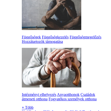
Függőségek
Függőségkezelés
Függőségmegelőzés
Hozzátartozók támogatása
Intézményi elhelyezés
Anyaotthonok
Családok
átmeneti otthona
Fogyatékos személyek otthona
+
Több