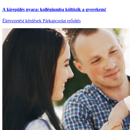
A kirepülés nyara: kollégiumba költözik a gyerekem!
Életvezetési kérdések
Párkapcsolat erősítés