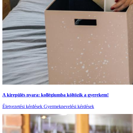
A kirepülés nyara: kollégiumba költözik a gyerekem!
Életvezetési kérdések
Gyermeknevelési kérdések