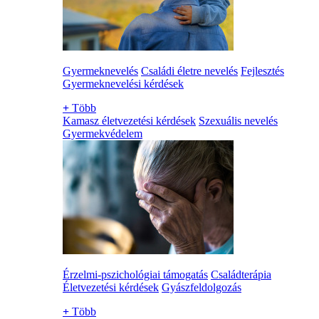
Gyermeknevelés
Családi életre nevelés
Fejlesztés
Gyermeknevelési kérdések
+
Több
Kamasz életvezetési kérdések
Szexuális nevelés
Gyermekvédelem
Érzelmi-pszichológiai támogatás
Családterápia
Életvezetési kérdések
Gyászfeldolgozás
+
Több