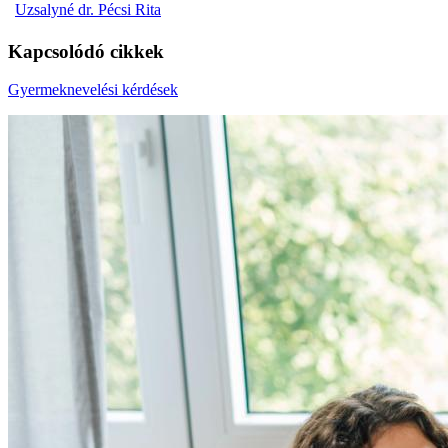
Uzsalyné dr. Pécsi Rita
Kapcsolódó cikkek
Gyermeknevelési kérdések