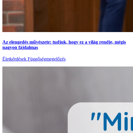
Az elengedés művészete: tudjuk, hogy ez a világ rendje, mégis
nagyon fájdalmas
Életkérdések
Függőségmegelőzés