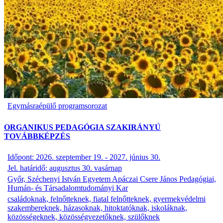
Egymásraépülő programsorozat
ORGANIKUS PEDAGÓGIA SZAKIRÁNYÚ
TOVÁBBKÉPZÉS
Időpont: 2026. szeptember 19. - 2027. június 30.
Jel. határidő: augusztus 30. vasárnap
Győr, Széchenyi István Egyetem Apáczai Csere János Pedagógiai,
Humán- és Társadalomtudományi Kar
családoknak, felnőtteknek, fiatal felnőtteknek, gyermekvédelmi
szakembereknek, házasoknak, hitoktatóknak, iskoláknak,
közösségeknek, közösségvezetőknek, szülőknek