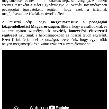
megismerését, és további munkatársak képzését szolgálja. A misszió
szerves részeként a Váci Egyházmegye 29 oktatási intézményében
pedagógiai igazgatóként segítem, hogy ezek a tartalmak
megújíthassák az iskolák és óvodák életét.
A misszió célja, hogy
megváltoztassuk a pedagógiai
közgondolkodást Magyarországon
, illetve, hogy a családoknak és
az erre nyitott személyeknek
nevelési, önnevelési, életvezetési
segítség
et nyújtsunk a hétköznapokban és hosszú távon egyaránt.
Ezért járjuk férjemmel az országot, szeretnénk, hogy egyre több
helyen megismerjék és alkalmazzák ezt a szemléletmódot.