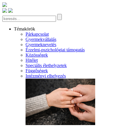
Témakörök
Párkapcsolat
Gyermekvállalás
Gyermeknevelés
Érzelmi-pszichológiai támogatás
Közösségek
Hitélet
Speciális élethelyzetek
Függőségek
Intézményi elhelyezés