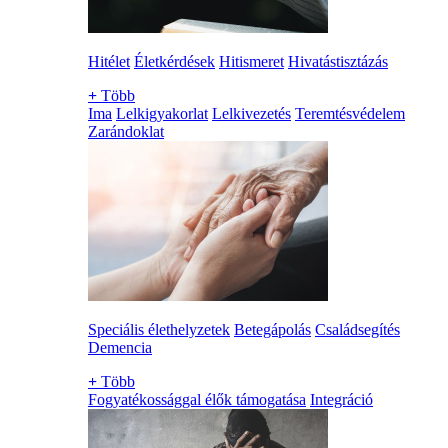
Hitélet
Életkérdések
Hitismeret
Hivatástisztázás
+
Több
Ima
Lelkigyakorlat
Lelkivezetés
Teremtésvédelem
Zarándoklat
Speciális élethelyzetek
Betegápolás
Családsegítés
Demencia
+
Több
Fogyatékossággal élők támogatása
Integráció