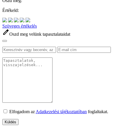
Oszd meg:
Értékeld:
Szöveges értékelés
edit
Oszd meg velünk tapasztalataidat
Elfogadom az
Adatkezelési tájékoztatóban
foglaltakat.