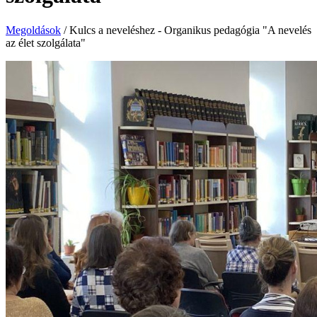
Megoldások
/
Kulcs a neveléshez - Organikus pedagógia "A nevelés
az élet szolgálata"