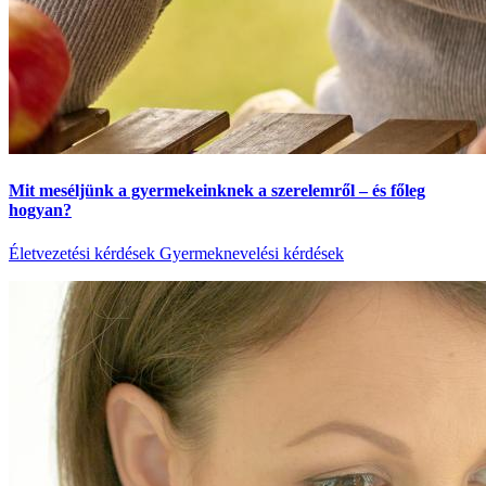
Mit meséljünk a gyermekeinknek a szerelemről – és főleg
hogyan?
Életvezetési kérdések
Gyermeknevelési kérdések