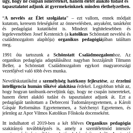
úgy, hogy ne csupán ismereteket, hanem életet alakító tudást és
tapasztalatot adjunk át gyermekeinknek minden élethelyzetben.
“
A nevelés az Élet szolgálata
” – ezt vallom, ennek módjait
kutatom, keresem feleségként az önnevelésben, anyaként, tanárként
és pedagógiai kutatóként is. Mindezt leghitelesebben és
legelevenebben Josef Kentenich (a
katolikus
Schönstatt nevelési és
családmozgalom alapítója)
organikus pedagógiá
jában találtam
meg.
1991 óta tartozunk a
Schönstatt Családmozgalom
hoz. Az
organikus pedagógia adaptálásához nagyban hozzájárult Tilmann
Beller, a Schönstatt Családmozgalom egykori magyarországi
vezetőjével való több éves munka.
Neveléskutatóként a
személyiség hatékony fejlesztése
, az
érzelmi
intelligencia humán tőkévé alakítása
érdekel. Legjobban tehát az,
hogy hogyan tanítsunk-neveljünk úgy, hogy ne csupán ismereteket,
hanem életet alakító tudást és tapasztalatot adjunk át. Ezt a
pedagógiát tanítottam a Debreceni Tudományegyetemen, a Károli
Gáspár Református Egyetememen, a Széchenyi Egyetemen, és
jelenleg az Apor Vilmos Katolikus Főiskola docenseként.
Itt indulhatott el 2019-ben a két féléves
Organikus pedagógia
szakirányú továbbképzés is, amely a szemléletmód intenzív