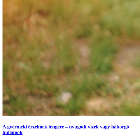
A gyermeki érzelmek tengere – nyugodt vizek vagy háborgó
hullámok