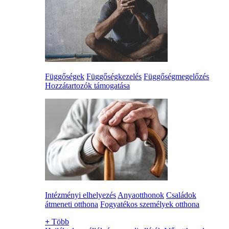
Függőségek
Függőségkezelés
Függőségmegelőzés
Hozzátartozók támogatása
Intézményi elhelyezés
Anyaotthonok
Családok
átmeneti otthona
Fogyatékos személyek otthona
+
Több