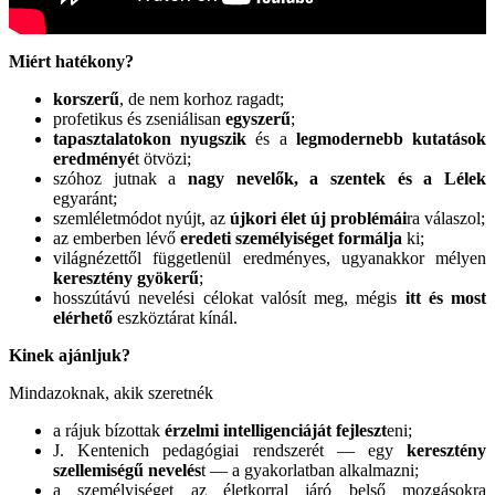
Miért hatékony?
korszerű
, de nem korhoz ragadt;
profetikus és zseniálisan
egyszerű
;
tapasztalatokon nyugszik
és a
legmodernebb kutatások
eredményé
t ötvözi;
szóhoz jutnak a
nagy nevelők, a szentek és a Lélek
egyaránt;
szemléletmódot nyújt, az
újkori élet új problémái
ra válaszol;
az emberben lévő
eredeti személyiséget formálja
ki;
világnézettől függetlenül eredményes, ugyanakkor mélyen
keresztény gyökerű
;
hosszútávú nevelési célokat valósít meg, mégis
itt és most
elérhető
eszköztárat kínál.
Kinek ajánljuk?
Mindazoknak, akik szeretnék
a rájuk bízottak
érzelmi intelligenciáját fejleszt
eni;
J. Kentenich pedagógiai rendszerét — egy
keresztény
szellemiségű nevelés
t — a gyakorlatban alkalmazni;
a személyiséget az életkorral járó belső mozgásokra