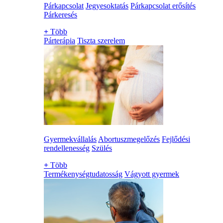
Párkapcsolat
Jegyesoktatás
Párkapcsolat erősítés
Párkeresés
+
Több
Párterápia
Tiszta szerelem
Gyermekvállalás
Abortuszmegelőzés
Fejlődési
rendellenesség
Szülés
+
Több
Termékenységtudatosság
Vágyott gyermek