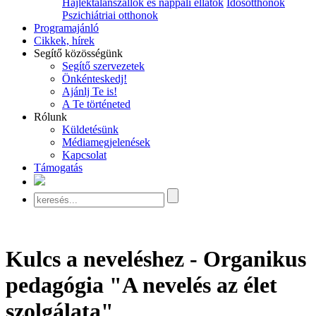
Hajléktalanszállók és nappali ellátók
Idősotthonok
Pszichiátriai otthonok
Programajánló
Cikkek, hírek
Segítő közösségünk
Segítő szervezetek
Önkénteskedj!
Ajánlj Te is!
A Te történeted
Rólunk
Küldetésünk
Médiamegjelenések
Kapcsolat
Támogatás
Kulcs a neveléshez - Organikus
pedagógia "A nevelés az élet
szolgálata"