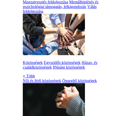
Magzatvesztés feldolgozása
Mentálhigiénés és
pszichológiai támogatás, lelkigondozás
Válás
feldolgozása
Közösségek
Egyszülős közösségek
Házas- és
családközösségek
Ifjúsági közösségek
+
Több
Női és férfi közösségek
Önsegítő közösségek