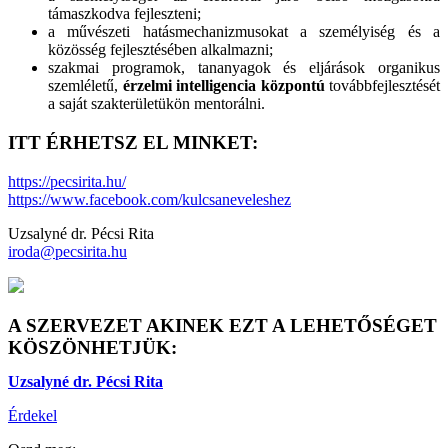
támaszkodva fejleszteni;
a művészeti hatásmechanizmusokat a személyiség és a
közösség fejlesztésében alkalmazni;
szakmai programok, tananyagok és eljárások organikus
szemléletű,
érzelmi intelligencia központú
továbbfejlesztését
a saját szakterületükön mentorálni.
ITT ÉRHETSZ EL MINKET:
https://pecsirita.hu/
https://www.facebook.com/kulcsaneveleshez
Uzsalyné dr. Pécsi Rita
iroda@pecsirita.hu
A SZERVEZET AKINEK EZT A LEHETŐSÉGET
KÖSZÖNHETJÜK:
Uzsalyné dr. Pécsi Rita
Érdekel