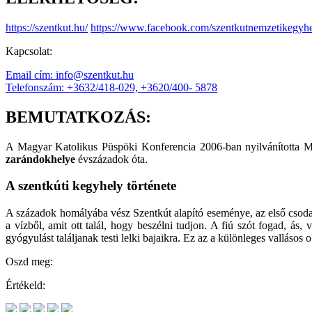
https://szentkut.hu/
https://www.facebook.com/szentkutnemzetikegyh
Kapcsolat:
Email cím: info@szentkut.hu
Telefonszám: +3632/418-029, +3620/400- 5878
BEMUTATKOZÁS:
A Magyar Katolikus Püspöki Konferencia 2006-ban nyilvánította M
zarándokhelye
évszázadok óta.
A szentkúti kegyhely története
A századok homályába vész Szentkút alapító eseménye, az első csoda,
a vízből, amit ott talál, hogy beszélni tudjon. A fiú szót fogad, ás,
gyógyulást találjanak testi lelki bajaikra. Ez az a különleges vallásos
Oszd meg:
Értékeld: