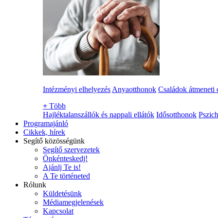
Intézményi elhelyezés
Anyaotthonok
Családok átmeneti 
+
Több
Hajléktalanszállók és nappali ellátók
Idősotthonok
Pszich
Programajánló
Cikkek, hírek
Segítő közösségünk
Segítő szervezetek
Önkénteskedj!
Ajánlj Te is!
A Te történeted
Rólunk
Küldetésünk
Médiamegjelenések
Kapcsolat