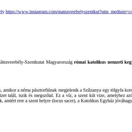
ely
https://www.instagram.com/matraverebelyszentkut?utm_medium=c
átraverebély-Szentkutat Magyarország
római katolikus nemzeti keg
 amikor a néma pásztorfiúnak megjelenik a Szűzanya egy tölgyfa koroná
 vizet talál, iszik és megszólal. Ez a víz, a szent kút vize, amelyhez 
 ok, amiért erre a szent helyre (locus sacer), a Katolikus Egyház jóváha