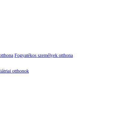
otthona
Fogyatékos személyek otthona
iátriai otthonok