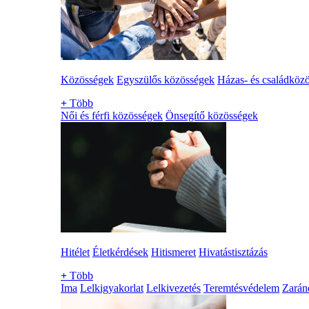
Közösségek
Egyszülős közösségek
Házas- és családköz
+
Több
Női és férfi közösségek
Önsegítő közösségek
Hitélet
Életkérdések
Hitismeret
Hivatástisztázás
+
Több
Ima
Lelkigyakorlat
Lelkivezetés
Teremtésvédelem
Zarán