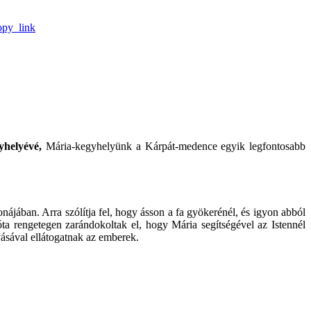
opy_link
yhelyévé,
Mária-kegyhelyünk a Kárpát-medence egyik legfontosabb
jában. Arra szólítja fel, hogy ásson a fa gyökerénél, és igyon abból
azóta rengetegen zarándokoltak el, hogy Mária segítségével az Istennél
gyásával ellátogatnak az emberek.