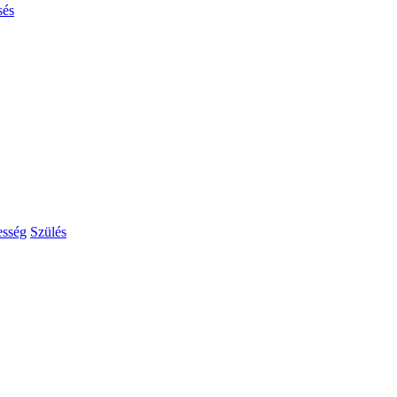
sés
esség
Szülés