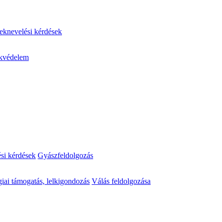
knevelési kérdések
kvédelem
ési kérdések
Gyászfeldolgozás
iai támogatás, lelkigondozás
Válás feldolgozása