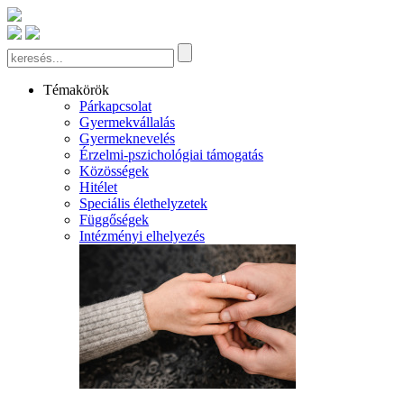
Témakörök
Párkapcsolat
Gyermekvállalás
Gyermeknevelés
Érzelmi-pszichológiai támogatás
Közösségek
Hitélet
Speciális élethelyzetek
Függőségek
Intézményi elhelyezés