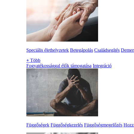
Speciális élethelyzetek
Betegápolás
Családsegítés
Demen
+
Több
Fogyatékossággal élők támogatása
Integráció
Függőségek
Függőségkezelés
Függőségmegelőzés
Hozzá