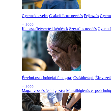
Gyermeknevelés
Családi életre nevelés
Fejlesztés
Gyerme
+
Több
Kamasz életvezetési kérdések
Szexuális nevelés
Gyerme
Érzelmi-pszichológiai támogatás
Családterápia
Életvezet
+
Több
Magzatvesztés feldolgozása
Mentálhigiénés és pszichológ