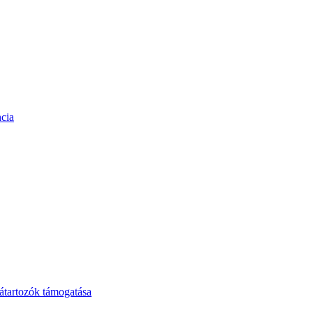
cia
tartozók támogatása