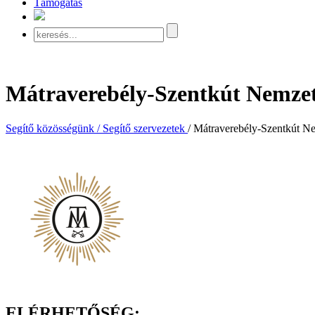
Támogatás
Mátraverebély-Szentkút Nemzet
Segítő közösségünk / Segítő szervezetek
/ Mátraverebély-Szentkút N
ELÉRHETŐSÉG: