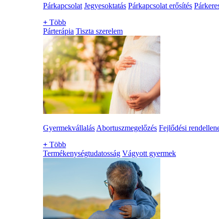
Párkapcsolat
Jegyesoktatás
Párkapcsolat erősítés
Párkere
+
Több
Párterápia
Tiszta szerelem
Gyermekvállalás
Abortuszmegelőzés
Fejlődési rendellen
+
Több
Termékenységtudatosság
Vágyott gyermek