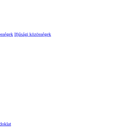
össégek
Ifjúsági közösségek
doklat