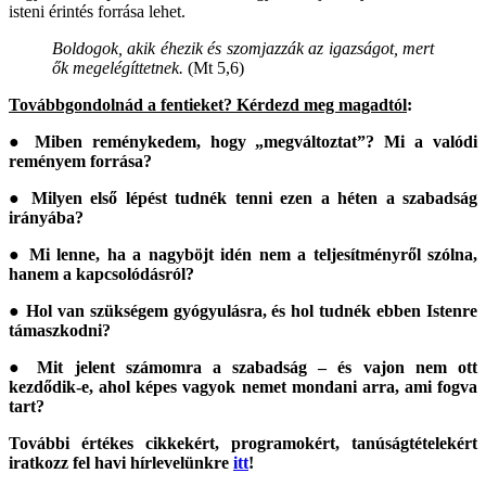
isteni érintés forrása lehet.
Boldogok, akik éhezik és szomjazzák az igazságot, mert
ők megelégíttetnek.
(Mt 5,6)
Továbbgondolnád a fentieket? Kérdezd meg magadtól
:
● Miben reménykedem, hogy „megváltoztat”? Mi a valódi
reményem forrása?
● Milyen első lépést tudnék tenni ezen a héten a szabadság
irányába?
● Mi lenne, ha a nagyböjt idén nem a teljesítményről szólna,
hanem a kapcsolódásról?
● Hol van szükségem gyógyulásra, és hol tudnék ebben Istenre
támaszkodni?
● Mit jelent számomra a szabadság – és vajon nem ott
kezdődik-e, ahol képes vagyok nemet mondani arra, ami fogva
tart?
További értékes cikkekért, programokért, tanúságtételekért
iratkozz fel havi hírlevelünkre
itt
!