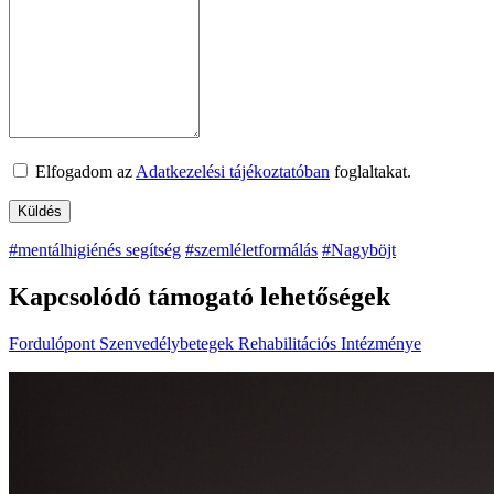
Elfogadom az
Adatkezelési tájékoztatóban
foglaltakat.
#mentálhigiénés segítség
#szemléletformálás
#Nagyböjt
Kapcsolódó támogató lehetőségek
Fordulópont Szenvedélybetegek Rehabilitációs Intézménye