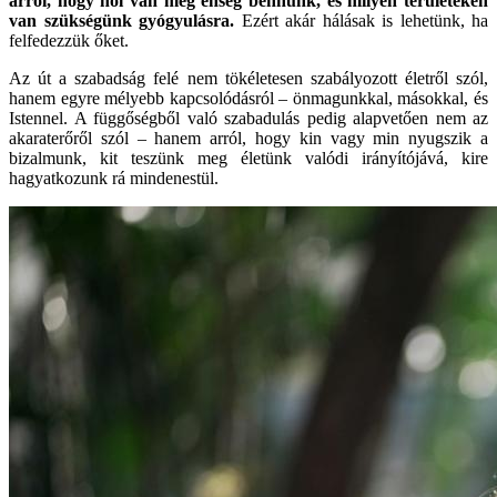
arról, hogy hol van még éhség bennünk, és milyen területeken
van szükségünk gyógyulásra.
Ezért akár hálásak is lehetünk, ha
felfedezzük őket.
Az út a szabadság felé nem tökéletesen szabályozott életről szól,
hanem egyre mélyebb kapcsolódásról – önmagunkkal, másokkal, és
Istennel. A függőségből való szabadulás pedig alapvetően nem az
akaraterőről szól – hanem arról, hogy kin vagy min nyugszik a
bizalmunk, kit teszünk meg életünk valódi irányítójává, kire
hagyatkozunk rá mindenestül.