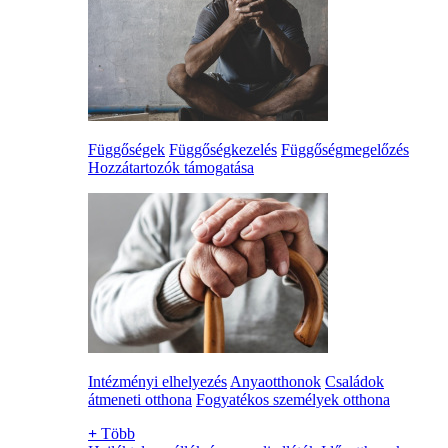
Függőségek
Függőségkezelés
Függőségmegelőzés
Hozzátartozók támogatása
Intézményi elhelyezés
Anyaotthonok
Családok
átmeneti otthona
Fogyatékos személyek otthona
+
Több