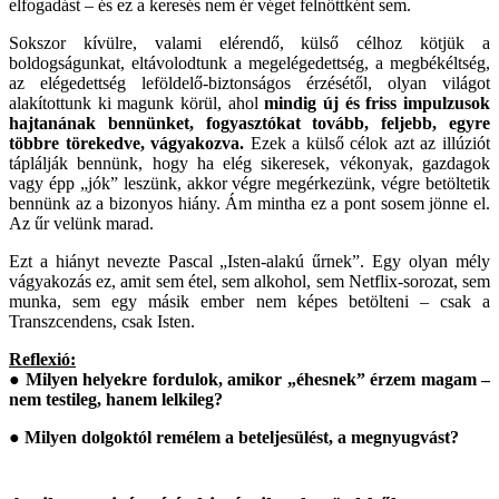
elfogadást – és ez a keresés nem ér véget felnőttként sem.
Sokszor kívülre, valami elérendő, külső célhoz kötjük a
boldogságunkat, eltávolodtunk a megelégedettség, a megbékéltség,
az elégedettség leföldelő-biztonságos érzésétől, olyan világot
alakítottunk ki magunk körül, ahol
mindig új és friss impulzusok
hajtanának bennünket, fogyasztókat tovább, feljebb, egyre
többre törekedve, vágyakozva.
Ezek a külső célok azt az illúziót
táplálják bennünk, hogy ha elég sikeresek, vékonyak, gazdagok
vagy épp „jók” leszünk, akkor végre megérkezünk, végre betöltetik
bennünk az a bizonyos hiány. Ám mintha ez a pont sosem jönne el.
Az űr velünk marad.
Ezt a hiányt nevezte Pascal „Isten-alakú űrnek”. Egy olyan mély
vágyakozás ez, amit sem étel, sem alkohol, sem Netflix-sorozat, sem
munka, sem egy másik ember nem képes betölteni – csak a
Transzcendens, csak Isten.
Reflexió:
● Milyen helyekre fordulok, amikor „éhesnek” érzem magam –
nem testileg, hanem lelkileg?
● Milyen dolgoktól remélem a beteljesülést, a megnyugvást?