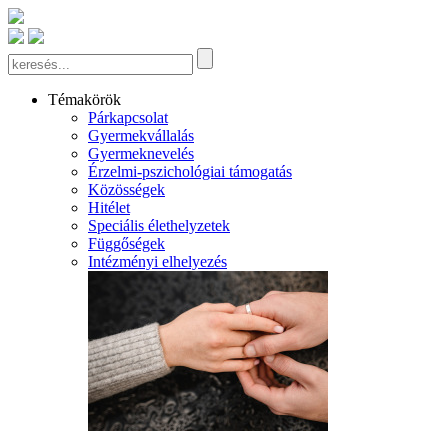
Témakörök
Párkapcsolat
Gyermekvállalás
Gyermeknevelés
Érzelmi-pszichológiai támogatás
Közösségek
Hitélet
Speciális élethelyzetek
Függőségek
Intézményi elhelyezés