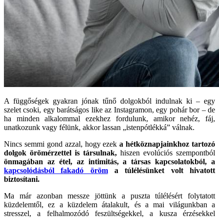
A függőségek gyakran jónak tűnő dolgokból indulnak ki – egy
szelet csoki, egy barátságos like az Instagramon, egy pohár bor – de
ha minden alkalommal ezekhez fordulunk, amikor nehéz, fáj,
unatkozunk vagy félünk, akkor lassan „istenpótlékká” válnak.
Nincs semmi gond azzal, hogy ezek
a hétköznapjainkhoz tartozó
dolgok örömérzettel is társulnak,
hiszen evolúciós szempontból
önmagában az étel, az intimitás, a társas kapcsolatokból, a
kapcsolódásból fakadó öröm
a túlélésünket volt hivatott
biztosítani.
Ma már azonban messze jöttünk a puszta túlélésért folytatott
küzdelemtől, ez a küzdelem átalakult, és a mai világunkban a
stresszel, a felhalmozódó feszültségekkel, a kusza érzésekkel