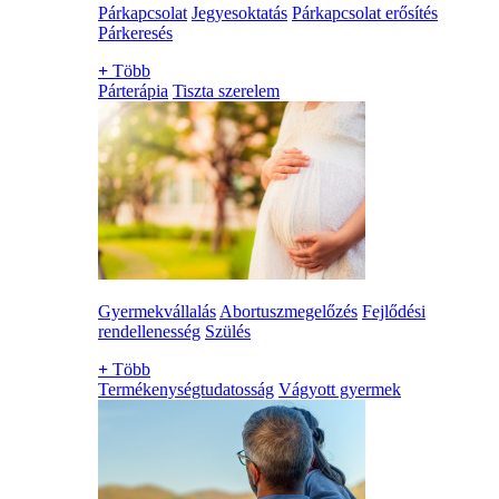
Párkapcsolat
Jegyesoktatás
Párkapcsolat erősítés
Párkeresés
+
Több
Párterápia
Tiszta szerelem
Gyermekvállalás
Abortuszmegelőzés
Fejlődési
rendellenesség
Szülés
+
Több
Termékenységtudatosság
Vágyott gyermek