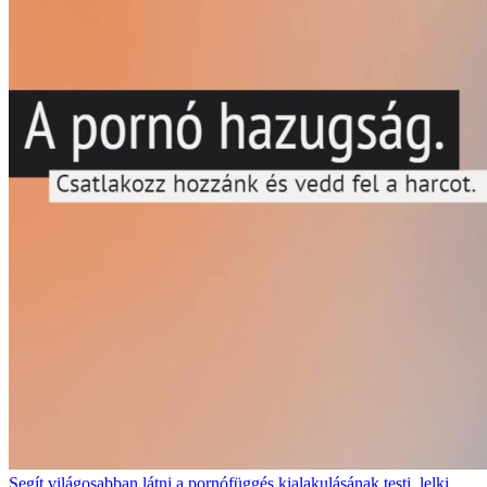
Segít világosabban látni a pornófüggés kialakulásának testi, lelki,