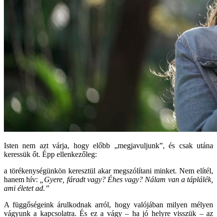
Isten nem azt várja, hogy előbb „megjavuljunk”, és csak utána
keressük őt. Épp ellenkezőleg:
a törékenységünkön keresztül akar megszólítani minket. Nem elítél,
hanem hív:
„Gyere, fáradt vagy? Éhes vagy? Nálam van a táplálék,
ami életet ad.”
A függőségeink árulkodnak arról, hogy valójában milyen mélyen
vágyunk a kapcsolatra. És ez a vágy – ha jó helyre visszük – az