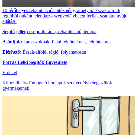
10 férőhelyes rehabilitációs intézmény, amely az Észak-alföldi
régióból önként jelentkező szenvedélybeteg férfiak számára nyújt
ellátást.
Segítő jelleg:
csoportterápia, rehabilitáció, terápia
Ajánljuk:
kamaszoknak, fiatal felnőtteknek, felnőtteknek
Elérhető:
Észak-alföldi régió, folyamatosan
Forrás Lelki Segítők Egyesülete
Érdekel
Kimondható-Támogató honlapok szenvedélybeteg szülők
gyermekeinek