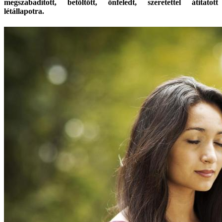
megszabadított, betöltött, önfeledt, szeretettel átitatott
létállapotra.