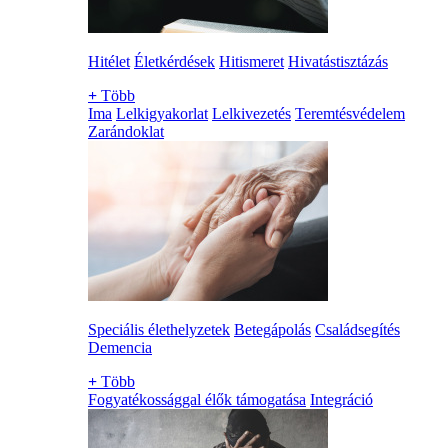
Hitélet
Életkérdések
Hitismeret
Hivatástisztázás
+
Több
Ima
Lelkigyakorlat
Lelkivezetés
Teremtésvédelem
Zarándoklat
Speciális élethelyzetek
Betegápolás
Családsegítés
Demencia
+
Több
Fogyatékossággal élők támogatása
Integráció