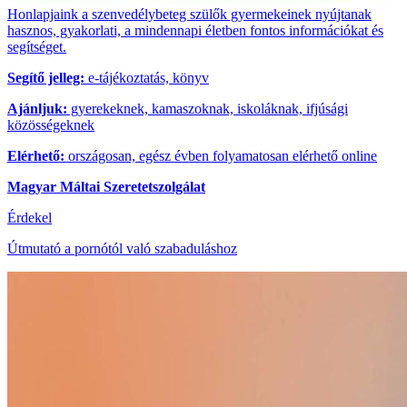
Honlapjaink a szenvedélybeteg szülők gyermekeinek nyújtanak
hasznos, gyakorlati, a mindennapi életben fontos információkat és
segítséget.
Segítő jelleg:
e-tájékoztatás, könyv
Ajánljuk:
gyerekeknek, kamaszoknak, iskoláknak, ifjúsági
közösségeknek
Elérhető:
országosan, egész évben folyamatosan elérhető online
Magyar Máltai Szeretetszolgálat
Érdekel
Útmutató a pornótól való szabaduláshoz