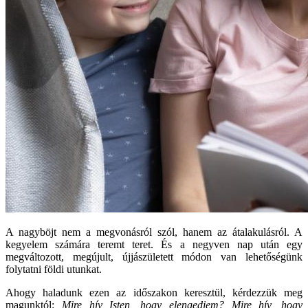
A nagyböjt nem a megvonásról szól, hanem az átalakulásról. A
kegyelem számára teremt teret. És a negyven nap után egy
megváltozott, megújult, újjászületett módon van lehetőségünk
folytatni földi utunkat.
Ahogy haladunk ezen az időszakon keresztül, kérdezzük meg
magunktól:
Mire hív Isten, hogy elengedjem? Mire hív, hogy