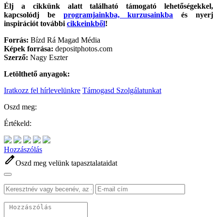
Élj a cikkünk alatt található támogató lehetőségekkel,
kapcsolódj be
programjainkba, kurzusainkba
és nyerj
inspirációt további
cikkeinkből
!
Forrás:
Bízd Rá Magad Média
Képek forrása:
depositphotos.com
Szerző:
Nagy Eszter
Letölthető anyagok:
Iratkozz fel hírlevelünkre
Támogasd Szolgálatunkat
Oszd meg:
Értékeld:
Hozzászólás
edit
Oszd meg velünk tapasztalataidat