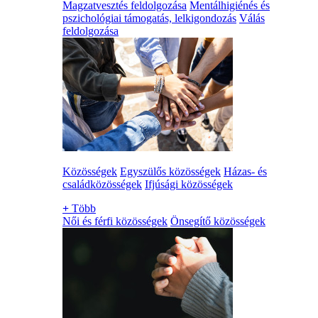
Magzatvesztés feldolgozása
Mentálhigiénés és
pszichológiai támogatás, lelkigondozás
Válás
feldolgozása
Közösségek
Egyszülős közösségek
Házas- és
családközösségek
Ifjúsági közösségek
+
Több
Női és férfi közösségek
Önsegítő közösségek