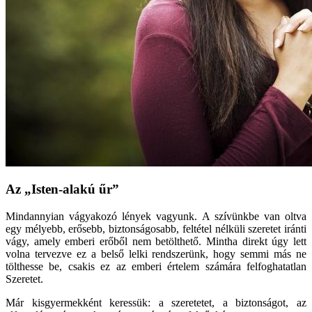
Az „Isten-alakú űr”
Mindannyian vágyakozó lények vagyunk. A szívünkbe van oltva
egy mélyebb, erősebb, biztonságosabb, feltétel nélküli szeretet iránti
vágy, amely emberi erőből nem betölthető. Mintha direkt úgy lett
volna tervezve ez a belső lelki rendszerünk, hogy semmi más ne
tölthesse be, csakis ez az emberi értelem számára felfoghatatlan
Szeretet.
Már kisgyermekként keressük: a szeretetet, a biztonságot, az