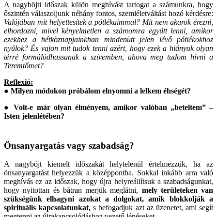
A nagyböjti időszak külön meghívást tartogat a számunkra, hogy
őszintén válaszoljunk néhány fontos, szemléletváltást hozó kérdésre:
Valójában mit helyettesítek a pótlékaimmal? Mit nem akarok érezni,
elhordozni, mivel kényelmetlen a számomra együtt lenni, amikor
ezekhez a hétköznapjainkban mindenütt jelen lévő pótlékokhoz
nyúlok? És vajon mit tudok tenni azért, hogy ezek a hiányok olyan
térré formálódhassanak a szívemben, ahova meg tudom hívni a
Teremtőmet?
Reflexió:
● Milyen módokon próbálom elnyomni a lelkem éhségét?
● Volt-e már olyan élményem, amikor valóban „beteltem” –
Isten jelenlétében?
Önsanyargatás vagy szabadság?
A nagyböjt kiemelt időszakát helytelenül értelmezzük, ha az
önsanyargatást helyezzük a középpontba. Sokkal inkább arra való
meghívás ez az időszak, hogy újra helyreállítsuk a szabadságunkat,
hogy nyitottan és bátran merjük meglátni,
mely területeken van
szükségünk elhagyni azokat a dolgokat, amik blokkolják a
spirituális kapcsolatunkat,
s befogadjuk azt az üzenetet, ami segít
megtenni az újrakapcsolódáshoz vezető lépéseket.