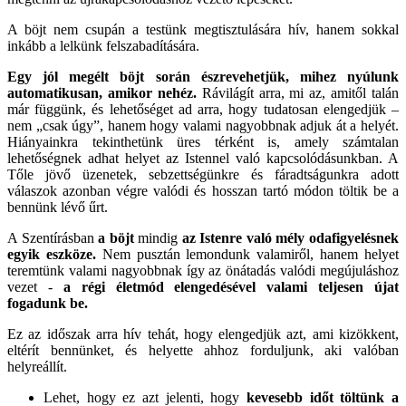
A böjt nem csupán a testünk megtisztulására hív, hanem sokkal
inkább a lelkünk felszabadítására.
Egy jól megélt böjt során észrevehetjük, mihez nyúlunk
automatikusan, amikor nehéz.
Rávilágít arra, mi az, amitől talán
már függünk, és lehetőséget ad arra, hogy tudatosan elengedjük –
nem „csak úgy”, hanem hogy valami nagyobbnak adjuk át a helyét.
Hiányainkra tekinthetünk üres térként is, amely számtalan
lehetőségnek adhat helyet az Istennel való kapcsolódásunkban. A
Tőle jövő üzenetek, sebzettségünkre és fáradtságunkra adott
válaszok azonban végre valódi és hosszan tartó módon töltik be a
bennünk lévő űrt.
A Szentírásban
a böjt
mindig
az Istenre való mély odafigyelésnek
egyik eszköze.
Nem pusztán lemondunk valamiről, hanem helyet
teremtünk valami nagyobbnak így az önátadás valódi megújuláshoz
vezet -
a régi életmód elengedésével valami teljesen újat
fogadunk be.
Ez az időszak arra hív tehát, hogy elengedjük azt, ami kizökkent,
eltérít bennünket, és helyette ahhoz forduljunk, aki valóban
helyreállít.
Lehet, hogy ez azt jelenti, hogy
kevesebb időt töltünk a