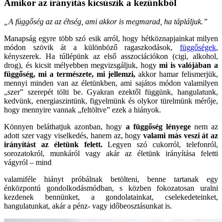
Amikor az irányítás kicsúszik a kezünkből
„A függőség az az éhség, ami akkor is megmarad, ha tápláljuk.”
Manapság egyre több szó esik arról, hogy hétköznapjainkat milyen
módon szövik át a különböző ragaszkodások,
függőségek
,
kényszerek. Ha túllépünk az első asszociációkon (cigi, alkohol,
drog), és kicsit mélyebben megvizsgáljuk, hogy
mi is valójában a
függőség, mi a természete, mi jellemzi,
akkor hamar felismerjük,
mennyi minden van az életünkben, ami sajátos módon valamilyen
„szer” szerepét tölti be. Gyakran ezektől függünk, hangulatunk,
kedvünk, energiaszintünk, figyelmünk és olykor türelmünk mérője,
hogy mennyire vannak „feltöltve” ezek a hiányok.
Könnyen beláthatjuk azonban, hogy
a függőség lényege
nem az
adott szer vagy viselkedés, hanem az, hogy
valami más veszi át az
irányítást az életünk felett.
Legyen szó cukorról, telefonról,
sorozatokról, munkáról vagy akár az életünk irányítása feletti
vágyról – mind
valamiféle hiányt próbálnak betölteni, benne tartanak egy
énközpontú gondolkodásmódban, s közben fokozatosan uralni
kezdenek bennünket, a gondolatainkat, cselekedeteinket,
hangulatunkat, akár a pénz- vagy időbeosztásunkat is.