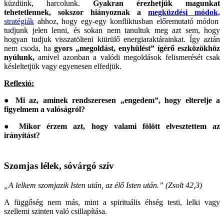
küzdünk, harcolunk.
Gyakran érezhetjük magunkat
tehetetlennek, sokszor hiányoznak a
megküzdési módok,
stratégiák
ahhoz, hogy egy-egy konfliktusban előremutató módon
tudjunk jelen lenni, és sokan nem tanultuk meg azt sem, hogy
hogyan tudjuk visszatölteni kiürülő energiaraktárainkat. Így aztán
nem csoda, ha
gyors „megoldást, enyhülést” ígérő eszközökhöz
nyúlunk,
amivel azonban a valódi megoldások felismerését csak
késleltetjük vagy egyenesen elfedjük.
Reflexió:
● Mi az, aminek rendszeresen „engedem”, hogy elterelje a
figyelmem a valóságról?
● Mikor érzem azt, hogy valami fölött elvesztettem az
irányítást?
Szomjas lélek, sóvárgó szív
„A lelkem szomjazik Isten után, az élő Isten után.” (Zsolt 42,3)
A függőség nem más, mint a spirituális éhség testi, lelki vagy
szellemi szinten való csillapítása.