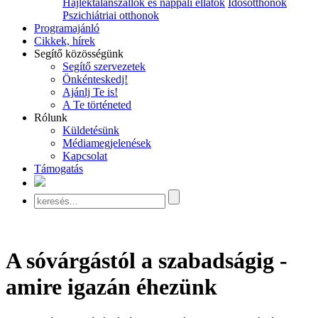
Hajléktalanszállók és nappali ellátók
Idősotthonok
Pszichiátriai otthonok
Programajánló
Cikkek, hírek
Segítő közösségünk
Segítő szervezetek
Önkénteskedj!
Ajánlj Te is!
A Te történeted
Rólunk
Küldetésünk
Médiamegjelenések
Kapcsolat
Támogatás
A sóvárgástól a szabadságig -
amire igazán éhezünk