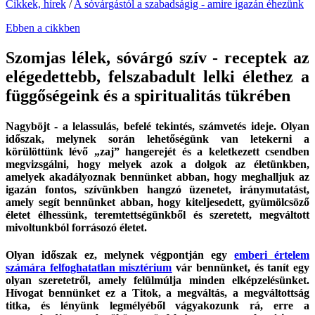
Cikkek, hírek
/
A sóvárgástól a szabadságig - amire igazán éhezünk
Ebben a cikkben
Szomjas lélek, sóvárgó szív - receptek az
elégedettebb, felszabadult lelki élethez a
függőségeink és a spiritualitás tükrében
Nagyböjt - a lelassulás, befelé tekintés, számvetés ideje. Olyan
időszak, melynek során lehetőségünk van letekerni a
körülöttünk lévő „zaj” hangerejét és a keletkezett csendben
megvizsgálni, hogy melyek azok a dolgok az életünkben,
amelyek akadályoznak bennünket abban, hogy meghalljuk az
igazán fontos, szívünkben hangzó üzenetet, iránymutatást,
amely segít bennünket abban, hogy kiteljesedett, gyümölcsöző
életet élhessünk, teremtettségünkből és szeretett, megváltott
mivoltunkból forrásozó életet.
Olyan időszak ez, melynek végpontján egy
emberi értelem
számára felfoghatatlan misztérium
vár bennünket, és tanít egy
olyan szeretetről, amely felülmúlja minden elképzelésünket.
Hívogat bennünket ez a Titok, a megváltás, a megváltottság
titka, és lényünk legmélyéből vágyakozunk rá, erre a