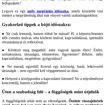
befogadjam?
Legyen ez egy
mély megújulás időszaka
,
amely közelebb visz
minket a megváltottság által már elnyert valódi szabadságunkhoz.
Gyakorlati tippek a böjti időszakra:
● Ne csak lemondj, hanem töltsd be mással! Pl. a képernyőmentes
időt csendes imával, séta közbeni imával, kapcsolódással, spirituális
olvasmánnyal és reflexióval.
● Kérdezd meg magadtól: mire vagyok igazán éhes? Ételre,
szórakozásra, társaságra, elismerésre, figyelemre? Békére, mély
kapcsolódásra, megértésre, gyógyulásra?
● Ne maradj egyedül! Keresd egy közösség, barát, lelkivezető
társaságát – nem egyedül kell végigmenned az úton.
● Helyezd a középpontba a kapcsolatot Istennel! Ne a teljesítményre
koncentrálj, hanem a jelenlétre!
Úton a szabadság felé – a függőségek mint útjelzők
A függőségeink tehát nem az ellenségeink.
Őszinte visszajelzések