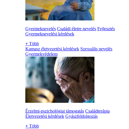
Gyermeknevelés
Családi életre nevelés
Fejlesztés
Gyermeknevelési kérdések
+
Több
Kamasz életvezetési kérdések
Szexuális nevelés
Gyermekvédelem
Érzelmi-pszichológiai támogatás
Családterápia
Életvezetési kérdések
Gyászfeldolgozás
+
Több