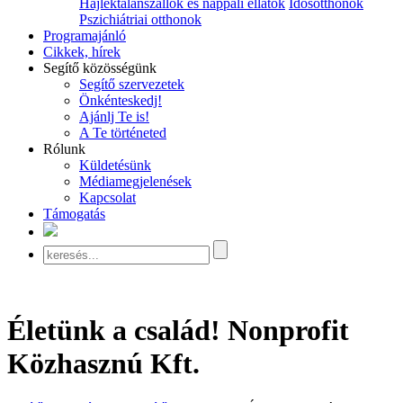
Hajléktalanszállók és nappali ellátók
Idősotthonok
Pszichiátriai otthonok
Programajánló
Cikkek, hírek
Segítő közösségünk
Segítő szervezetek
Önkénteskedj!
Ajánlj Te is!
A Te történeted
Rólunk
Küldetésünk
Médiamegjelenések
Kapcsolat
Támogatás
Életünk a család! Nonprofit
Közhasznú Kft.