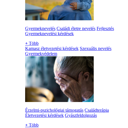
Gyermeknevelés
Családi életre nevelés
Fejlesztés
Gyermeknevelési kérdések
+
Több
Kamasz életvezetési kérdések
Szexuális nevelés
Gyermekvédelem
Érzelmi-pszichológiai támogatás
Családterápia
Életvezetési kérdések
Gyászfeldolgozás
+
Több