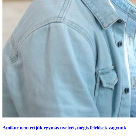
Amikor nem értjük egymás nyelvét, mégis felelősek vagyunk