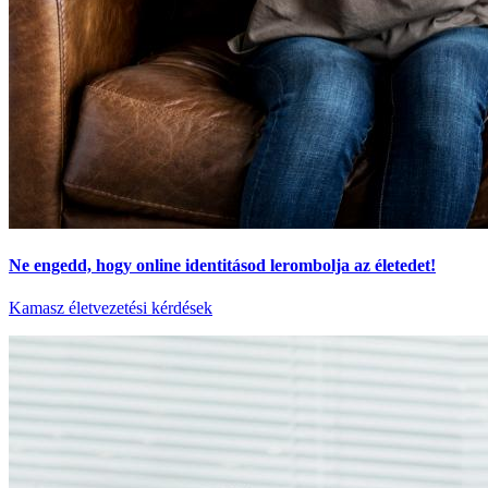
Ne engedd, hogy online identitásod lerombolja az életedet!
Kamasz életvezetési kérdések