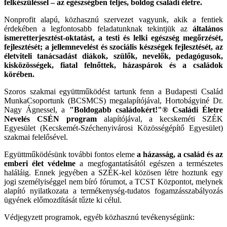
felkészüléssel – az egészségben teljes, boldog családi életre.
Nonprofit alapú, közhasznú szervezet vagyunk, akik a fentiek
érdekében a legfontosabb feladatunknak tekintjük az
általános
ismeretterjesztést-oktatást, a testi és lelki egészség megőrzését,
fejlesztését; a jellemnevelést és szociális készségek fejlesztését, az
életviteli tanácsadást diákok, szülők, nevelők, pedagógusok,
kisközösségek, fiatal felnőttek, házaspárok és a családok
körében.
Szoros szakmai együttműködést tartunk fenn a Budapesti Család
MunkaCsoportunk (BCSMCS) megalapítójával, Hortobágyiné Dr.
Nagy Ágnessel, a
"Boldogabb családokért!"® Családi Életre
Nevelés CSÉN program
alapítójával, a kecskeméti SZÉK
Egyesület (Kecskemét-Széchenyivárosi Közösségépítő Egyesület)
szakmai felelősével.
Együttműködésünk további fontos eleme
a házasság, a család és az
emberi élet védelme
a megfogantatásától egészen a természetes
haláláig. Ennek jegyében a SZÉK-kel közösen létre hoztunk egy
jogi személyiséggel nem bíró fórumot, a TCST Központot, melynek
alapító nyilatkozata a termékenység-tudatos fogamzásszabályozás
ügyének előmozdítását tűzte ki célul.
Védjegyzett programok, egyéb közhasznú tevékenységünk: