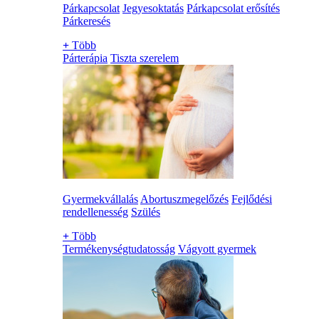
Párkapcsolat
Jegyesoktatás
Párkapcsolat erősítés
Párkeresés
+
Több
Párterápia
Tiszta szerelem
Gyermekvállalás
Abortuszmegelőzés
Fejlődési
rendellenesség
Szülés
+
Több
Termékenységtudatosság
Vágyott gyermek