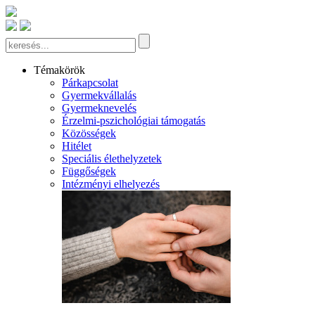
Témakörök
Párkapcsolat
Gyermekvállalás
Gyermeknevelés
Érzelmi-pszichológiai támogatás
Közösségek
Hitélet
Speciális élethelyzetek
Függőségek
Intézményi elhelyezés