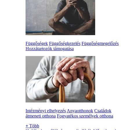
Függőségek
Függőségkezelés
Függőségmegelőzés
Hozzátartozók támogatása
Intézményi elhelyezés
Anyaotthonok
Családok
átmeneti otthona
Fogyatékos személyek otthona
+
Több