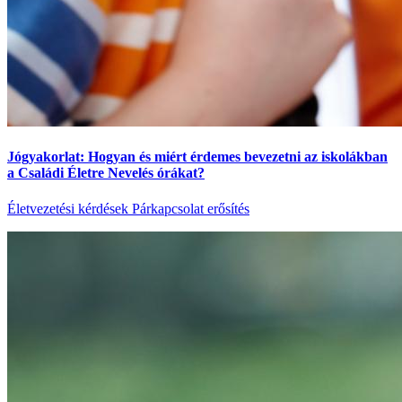
Jógyakorlat: Hogyan és miért érdemes bevezetni az iskolákban
a Családi Életre Nevelés órákat?
Életvezetési kérdések
Párkapcsolat erősítés