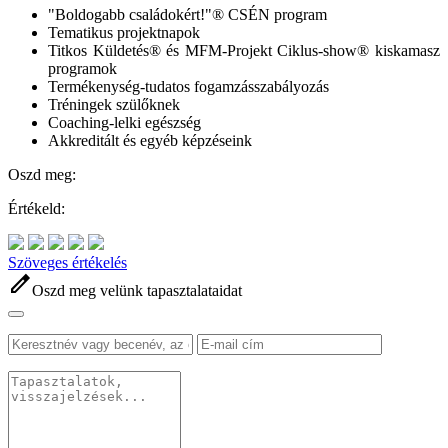
"Boldogabb családokért!"® CSÉN program
Tematikus projektnapok
Titkos Küldetés® és MFM-Projekt Ciklus-show® kiskamasz
programok
Termékenység-tudatos fogamzásszabályozás
Tréningek szülőknek
Coaching-lelki egészség
Akkreditált és egyéb képzéseink
Oszd meg:
Értékeld:
Szöveges értékelés
edit
Oszd meg velünk tapasztalataidat