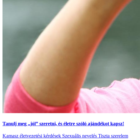
Tanulj meg „jól” szeretni, és életre szóló ajándékot kapsz!
Kamasz életvezetési kérdések
Szexuális nevelés
Tiszta szerelem