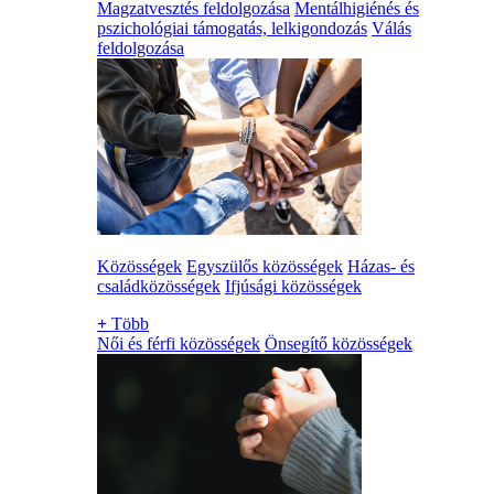
Magzatvesztés feldolgozása
Mentálhigiénés és
pszichológiai támogatás, lelkigondozás
Válás
feldolgozása
Közösségek
Egyszülős közösségek
Házas- és
családközösségek
Ifjúsági közösségek
+
Több
Női és férfi közösségek
Önsegítő közösségek