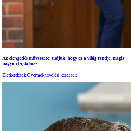
Az elengedés művészete: tudjuk, hogy ez a világ rendje, mégis
nagyon fájdalmas
Életkérdések
Gyermeknevelési kérdések