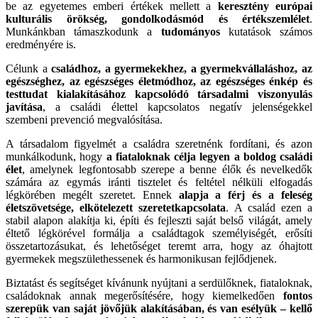
be az egyetemes emberi értékek mellett a
keresztény európai
kulturális örökség, gondolkodásmód és értékszemlélet
.
Munkánkban támaszkodunk a
tudományos
kutatások számos
eredményére is.
Célunk a
családhoz, a gyermekekhez, a gyermekvállaláshoz, az
egészséghez, az egészséges életmódhoz, az egészséges énkép és
testtudat kialakításához kapcsolódó társadalmi viszonyulás
javítása
, a családi élettel kapcsolatos negatív jelenségekkel
szembeni prevenció megvalósítása.
A társadalom figyelmét a családra szeretnénk fordítani, és azon
munkálkodunk, hogy
a fiataloknak célja legyen a boldog családi
élet
, amelynek legfontosabb szerepe a benne élők és nevelkedők
számára az egymás iránti tisztelet és feltétel nélküli elfogadás
légkörében megélt szeretet. Ennek
alapja a férj és a feleség
életszövetsége, elkötelezett szeretetkapcsolata
. A család ezen a
stabil alapon alakítja ki, építi és fejleszti saját belső világát, amely
éltető légkörével formálja a családtagok személyiségét, erősíti
összetartozásukat, és lehetőséget teremt arra, hogy az óhajtott
gyermekek megszülethessenek és harmonikusan fejlődjenek.
Biztatást és segítséget kívánunk nyújtani a serdülőknek, fiataloknak,
családoknak annak megerősítésére, hogy kiemelkedően
fontos
szerepük van saját jövőjük alakításában, és van esélyük – kellő