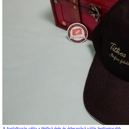
A foglalkozás célja a férfivá érés és édesapává válás legfontosabb