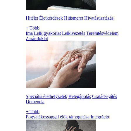
Hitélet
Életkérdések
Hitismeret
Hivatástisztázás
+
Több
Ima
Lelkigyakorlat
Lelkivezetés
Teremtésvédelem
Zarándoklat
Speciális élethelyzetek
Betegápolás
Családsegítés
Demencia
+
Több
Fogyatékossággal élők támogatása
Integráció