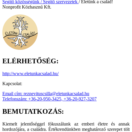
Segítő közösségünk / Segítő szervezetek
/ Életünk a család!
Nonprofit Közhasznú Kft.
ELÉRHETŐSÉG:
http://www.eletunkacsalad.hu/
Kapcsolat:
Email cím: reznevituscsilla@eletunkacsalad.hu
Telefonszám: +36-20-950-3425, +36-20-927-3207
BEMUTATKOZÁS:
Kiemelt jelentőséggel fókuszálunk az emberi életre és annak
hordozójára, a családra. Értékrendünkben meghatározó szerepet tölt