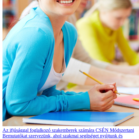
Az ifjúsággal foglalkozó szakemberek számára CSÉN Módszertani
Bemutatókat szervezünk, ahol szakmai segítséget nyújtunk és