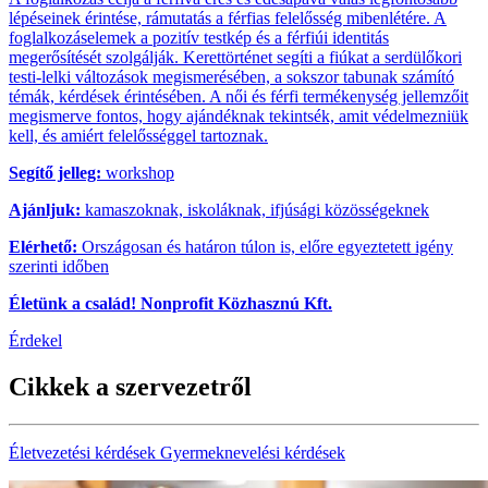
lépéseinek érintése, rámutatás a férfias felelősség mibenlétére. A
foglalkozáselemek a pozitív testkép és a férfiúi identitás
megerősítését szolgálják. Kerettörténet segíti a fiúkat a serdülőkori
testi-lelki változások megismerésében, a sokszor tabunak számító
témák, kérdések érintésében. A női és férfi termékenység jellemzőit
megismerve fontos, hogy ajándéknak tekintsék, amit védelmezniük
kell, és amiért felelősséggel tartoznak.
Segítő jelleg:
workshop
Ajánljuk:
kamaszoknak, iskoláknak, ifjúsági közösségeknek
Elérhető:
Országosan és határon túlon is, előre egyeztetett igény
szerinti időben
Életünk a család! Nonprofit Közhasznú Kft.
Érdekel
Cikkek a szervezetről
Életvezetési kérdések
Gyermeknevelési kérdések