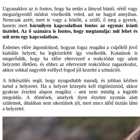
Ugyanakkor az is fontos, hogy ha netán a lányod bántó, sértő vagy
megszégyenítő módon viselkedik veled, azt ne hagyd annyiban.
Nemcsak azért, mert te vagy a felnőtt, a szülő, ő meg a gyerek,
hanem mert
bármilyen kapcsolatban fontos az egymás iránti
tisztelet. Az ő számára is fontos, hogy megtanulja: mit lehet és
mit nem egy kapcsolatban.
Érdemes előre átgondolnod, hogyan fogsz reagálni a csípőből jövő
kiabálás helyett, ha legközelebb így viselkedik. Kutatások is
megerősítik, hogy ha előre eltervezed a reakciódat egy adott
helyzetet illetően, és ehhez az eltervezett reakcióhoz ragaszkodsz,
akkor sokkal nagyobb eséllyel fogod jól kezelni a szituációt.
A felkészülés segít, hogy nyugodtabb maradj, és jobban kézben
tartsd a helyzetet. Ha a helyzet közepén kell rögtönöznöd, akkor
gyakran érzelmi alapon reagálsz - ami nem mindig a legjobb
megoldás. A döntések, amelyek ilyen érzelmi nyomás alatt
születnek, általában nem sikerülnek jól, mert nincs időd tisztán látni
a helyzetet.