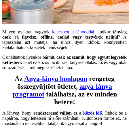
Milyen gyakran vagytok
kettesben a lányoddal
, amikor
tényleg
csak rá figyelsz, offline, család vagy testvérek nélkül
? A
tapasztalat azt mutatja: ha nincs ilyen időtök, könnyebben
kialakulhatnak köztetek nehézségek.
Csinálhattok ilyenkor bármit,
csak az számít, hogy együtt legyetek
kettesben:
lehet ez közös biciklizés, kutyasétáltatás, főzés vagy akár
sorozatnézés, amit megbeszéltek utána.
Az
Anya-lánya honlapon
rengeteg
összegyűjtött ötletet,
anya-lánya
programot
találhatsz, az év minden
hetére!
A lényeg, hogy
rendszeressé váljon ez a
közös idő
.
Írjátok be a
naptárba, hogy lehessen rá előre számítani. Különösen fontos ez, ha
mostanában nehezebben találjátok egymással a hangot!