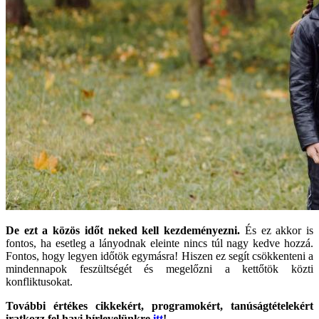
De ezt a közös időt neked kell kezdeményezni.
És ez akkor is
fontos, ha esetleg a lányodnak eleinte nincs túl nagy kedve hozzá.
Fontos, hogy legyen időtök egymásra! Hiszen ez segít csökkenteni a
mindennapok feszültségét és megelőzni a kettőtök közti
konfliktusokat.
További értékes cikkekért, programokért, tanúságtételekért
iratkozz fel havi hírlevelünkre
itt
!