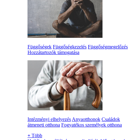
Függőségek
Függőségkezelés
Függőségmegelőzés
Hozzátartozók támogatása
Intézményi elhelyezés
Anyaotthonok
Családok
átmeneti otthona
Fogyatékos személyek otthona
+
Több