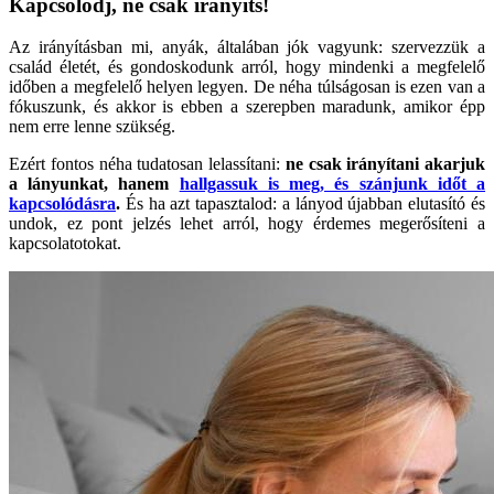
Kapcsolódj, ne csak irányíts!
Az irányításban mi, anyák, általában jók vagyunk: szervezzük a
család életét, és gondoskodunk arról, hogy mindenki a megfelelő
időben a megfelelő helyen legyen. De néha túlságosan is ezen van a
fókuszunk, és akkor is ebben a szerepben maradunk, amikor épp
nem erre lenne szükség.
Ezért fontos néha tudatosan lelassítani:
ne csak irányítani akarjuk
a lányunkat, hanem
hallgassuk is meg, és szánjunk időt a
kapcsolódásra
.
És ha azt tapasztalod: a lányod újabban elutasító és
undok, ez pont jelzés lehet arról, hogy érdemes megerősíteni a
kapcsolatotokat.