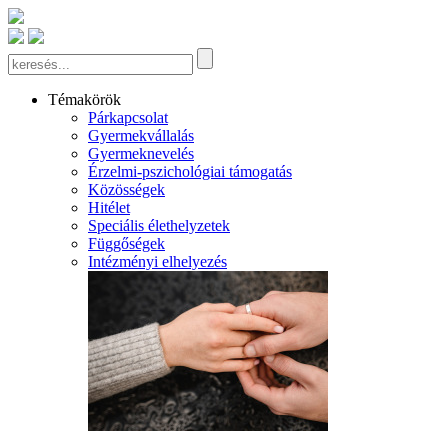
Témakörök
Párkapcsolat
Gyermekvállalás
Gyermeknevelés
Érzelmi-pszichológiai támogatás
Közösségek
Hitélet
Speciális élethelyzetek
Függőségek
Intézményi elhelyezés