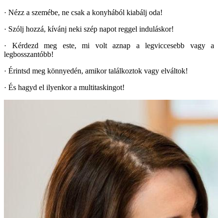
· Nézz a szemébe, ne csak a konyhából kiabálj oda!
· Szólj hozzá, kívánj neki szép napot reggel induláskor!
· Kérdezd meg este, mi volt aznap a legviccesebb vagy a
legbosszantóbb!
· Érintsd meg könnyedén, amikor találkoztok vagy elváltok!
· És hagyd el ilyenkor a multitaskingot!