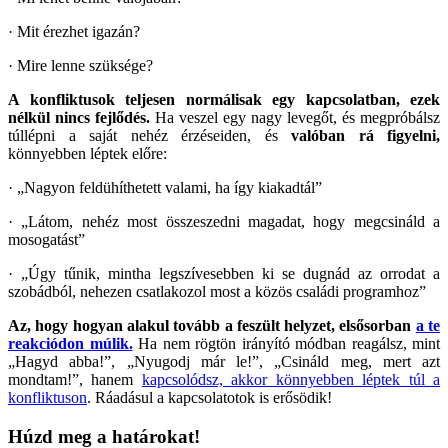
· Mit érezhet igazán?
· Mire lenne szüksége?
A konfliktusok teljesen normálisak egy kapcsolatban, ezek
nélkül nincs fejlődés.
Ha veszel egy nagy levegőt, és megpróbálsz
túllépni a saját nehéz érzéseiden, és
valóban rá figyelni,
könnyebben léptek előre:
· „Nagyon feldühíthetett valami, ha így kiakadtál”
· „Látom, nehéz most összeszedni magadat, hogy megcsináld a
mosogatást”
· „Úgy tűnik, mintha legszívesebben ki se dugnád az orrodat a
szobádból, nehezen csatlakozol most a közös családi programhoz”
Az, hogy hogyan alakul tovább a feszült helyzet, elsősorban
a te
reakciódon múlik.
Ha nem rögtön irányító módban reagálsz, mint
„Hagyd abba!”, „Nyugodj már le!”, „Csináld meg, mert azt
mondtam!”, hanem
kapcsolódsz, akkor könnyebben léptek túl a
konfliktuson
. Ráadásul a kapcsolatotok is erősödik!
Húzd meg a határokat!