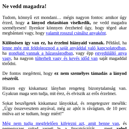
Ne vedd magadra!
Tudom, könnyű ezt mondani… mégis nagyon fontos: amikor úgy
érzed, hogy
a lányod elutasítóan viselkedik,
ne vedd magadra
személyesen! Ilyenkor könnyen érezheted úgy, hogy téged akar
megbántani vagy, hogy
valamit rosszul csinálsz anyaként
.
Különösen így van ez, ha érzelmi hiányaid vannak.
Például, ha
lenne még mit feldolgoznod a saját anyáddal való kapcsolatodban
,
ha
gondjaid vannak a házasságodban
, vagy épp
egyedülálló anya
vagy
, ha nagyon
túlterhelt vagy és kevés időd van
saját magaddal
törődni.
De fontos megérteni, hogy
ez nem személyes támadás a lányod
részéről.
Hiszen egy kiskamasz lányban rengeteg bizonytalanság van.
Gyakran maga sem tudja, mit érez, és elviszik az erős érzelmei.
Sokat beszélgetek kiskamasz lányokkal, és rengetegszer mesélik:
„Úgy összevesztem anyával, még az ajtót is rávágtam, de 10 perc
múlva azt se tudtam, hogy miért!”
Még nem tudja megfelelően kifejezni azt, amit benne van
, és
nemegyszer rajtad vezeti le a frusztrációját - mert
veled