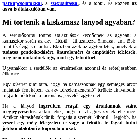
párkapcsolatokkal
, a
szexualitással
,
és a többi. És közben
az
agya is átalakulóban van.
Mi történik a kiskamasz lányod agyában?
A serdülőkorral fontos átalakulások kezdődnek az agyban: a
kamaszkor során az agy „átépíti”, áthuzalozza önmagát, ami több,
mint tíz évig is eltarthat. Eközben azok az agyterületek, amelyek
a
tudatos gondolkodásért, önuralomért és empátiáért felelősek,
még nem működnek úgy, mint egy felnőttnél.
Ugyanakkor a serdülők az érzelmeiket azonnal és erőteljesebben
élik meg.
Egy kísérlet kimutatta, hogy ha kamaszoknak egy semleges arcot
mutatnak fényképen, az agy „érzelemgeneráló” területe aktiválódik,
míg a felnőtteknél a racionális, „érvelő” agyterület.
Ha a lányod
ingerülten reagál egy ártatlannak szánt
megjegyzésedre,
akkor lehet, hogy ő azt agresszívnek élte meg.
Amikor elutasítónak tűnik, forgatja a szemét, kiborul – legjobb, ha
veszel egy mély lélegzetet: te vagy a felnőtt, te fogod tudni
jobban alakítani a kapcsolatotokat.