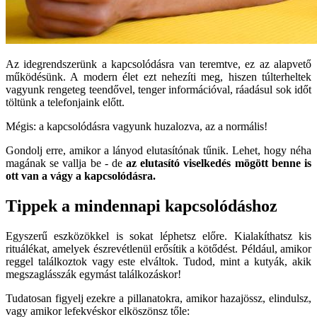
Az idegrendszerünk a kapcsolódásra van teremtve, ez az alapvető
működésünk. A modern élet ezt nehezíti meg, hiszen túlterheltek
vagyunk rengeteg teendővel, tenger információval, ráadásul sok időt
töltünk a telefonjaink előtt.
Mégis: a kapcsolódásra vagyunk huzalozva, az a normális!
Gondolj erre, amikor a lányod elutasítónak tűnik. Lehet, hogy néha
magának se vallja be - de
az elutasító viselkedés mögött benne is
ott van a vágy a kapcsolódásra.
Tippek a mindennapi kapcsolódáshoz
Egyszerű eszközökkel is sokat léphetsz előre. Kialakíthatsz kis
rituálékat, amelyek észrevétlenül erősítik a kötődést. Például, amikor
reggel találkoztok vagy este elváltok. Tudod, mint a kutyák, akik
megszaglásszák egymást találkozáskor!
Tudatosan figyelj ezekre a pillanatokra, amikor hazajössz, elindulsz,
vagy amikor lefekvéskor elköszönsz tőle: