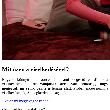
Mit üzen a viselkedésével?
Nagyon könnyű arra koncentrálni, ami idegesítő és dühítő a
viselkedésében… de
valójában arra van szüksége, hogy
megértsd, mi zajlik benne a felszín alatt
. Próbálj mögé nézni a
viselkedésének, és megkérdezni magadtól:
·
Vajon mi megy végbe benne
?
· Mi lehet benne valójában?