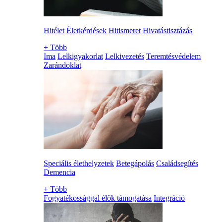
Hitélet
Életkérdések
Hitismeret
Hivatástisztázás
+
Több
Ima
Lelkigyakorlat
Lelkivezetés
Teremtésvédelem
Zarándoklat
Speciális élethelyzetek
Betegápolás
Családsegítés
Demencia
+
Több
Fogyatékossággal élők támogatása
Integráció