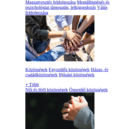
Magzatvesztés feldolgozása
Mentálhigiénés és
pszichológiai támogatás, lelkigondozás
Válás
feldolgozása
Közösségek
Egyszülős közösségek
Házas- és
családközösségek
Ifjúsági közösségek
+
Több
Női és férfi közösségek
Önsegítő közösségek