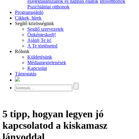
Hajléktalanszállók és nappali ellátók
Idősotthonok
Pszichiátriai otthonok
Programajánló
Cikkek, hírek
Segítő közösségünk
Segítő szervezetek
Önkénteskedj!
Ajánlj Te is!
A Te történeted
Rólunk
Küldetésünk
Médiamegjelenések
Kapcsolat
Támogatás
5 tipp, hogyan legyen jó
kapcsolatod a kiskamasz
lányoddal