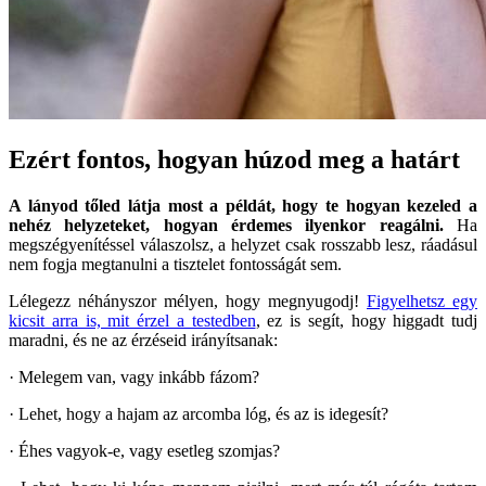
Ezért fontos, hogyan húzod meg a határt
A lányod tőled látja most a példát, hogy te hogyan kezeled a
nehéz helyzeteket, hogyan érdemes ilyenkor reagálni.
Ha
megszégyenítéssel válaszolsz, a helyzet csak rosszabb lesz, ráadásul
nem fogja megtanulni a tisztelet fontosságát sem.
Lélegezz néhányszor mélyen, hogy megnyugodj!
Figyelhetsz egy
kicsit arra is, mit érzel a testedben
, ez is segít, hogy higgadt tudj
maradni, és ne az érzéseid irányítsanak:
· Melegem van, vagy inkább fázom?
· Lehet, hogy a hajam az arcomba lóg, és az is idegesít?
· Éhes vagyok-e, vagy esetleg szomjas?