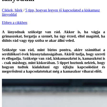
Cikkek, hírek
/
5 tipp, hogyan legyen jó kapcsolatod a kiskamasz
lányoddal
Ebben a cikkben
A lányodnak szüksége van rád. Akkor is, ha vágja a
grimaszokat, forgatja a szemét, ha úgy érzed, eltol magától, ha
dühös rád vagy épp szóba se akar állni veled.
Szüksége van rád, mint biztos pontra, akire számíthat a
serdülőkori évek bizonytalanságában. Akiről tudja, hogy szereti
és elfogadja. Szüksége van rád, kiskamaszként is, kamaszként is
- csak máshogy, mint kiskorában. 5 tippet hoztunk nektek, hogy
hogyan tudtok kialakítani egy újfajta kapcsolódást és
megerősíteni a kapcsolatotokat még a kamaszkor viharai előtt.