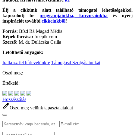
Élj a cikkünk alatt található támogató lehetőségekkel,
kapcsolódj be
programjainkba, kurzusainkba
és nyerj
inspirációt további
cikkeinkből
!
Forrás:
Bízd Rá Magad Média
Képek forrása:
freepik.com
Szerző:
M. dr. Dulácska Csilla
Letölthető anyagok:
Iratkozz fel hírlevelünkre
Támogasd Szolgálatunkat
Oszd meg:
Értékeld:
Hozzászólás
edit
Oszd meg velünk tapasztalataidat