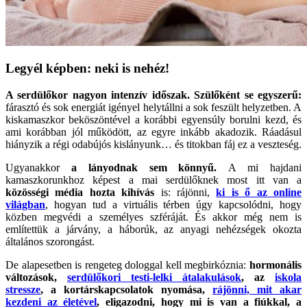
Legyél képben: neki is nehéz!
A serdülőkor nagyon intenzív időszak.
Szülőként se egyszerű:
fárasztó és sok energiát igényel helytállni a sok feszült helyzetben. A
kiskamaszkor beköszöntével a korábbi egyensúly borulni kezd, és
ami korábban jól működött, az egyre inkább akadozik. Ráadásul
hiányzik a régi odabújós kislányunk… és titokban fáj ez a veszteség.
Ugyanakkor
a lányodnak sem könnyű.
A mi hajdani
kamaszkorunkhoz képest a mai serdülőknek most itt van a
közösségi média hozta kihívás
is: rájönni,
ki is ő az online
világban
, hogyan tud a virtuális térben úgy kapcsolódni, hogy
közben megvédi a személyes szféráját. És akkor még nem is
említettük a járvány, a háborúk, az anyagi nehézségek okozta
általános szorongást.
De alapesetben is rengeteg dologgal kell megbirkóznia:
hormonális
változások,
serdülőkori testi-lelki átalakulások
, az
iskola
stressze
, a kortárskapcsolatok nyomása,
rájönni, mit akar
kezdeni az életével
, eligazodni, hogy mi is van a fiúkkal, a