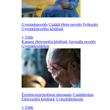
Gyermeknevelés
Családi életre nevelés
Fejlesztés
Gyermeknevelési kérdések
+
Több
Kamasz életvezetési kérdések
Szexuális nevelés
Gyermekvédelem
Érzelmi-pszichológiai támogatás
Családterápia
Életvezetési kérdések
Gyászfeldolgozás
+
Több