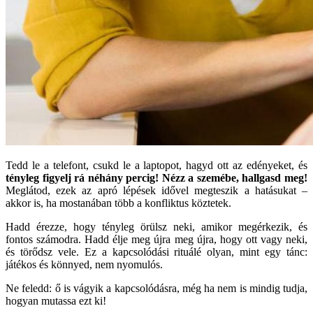
Tedd le a telefont, csukd le a laptopot, hagyd ott az edényeket, és
tényleg figyelj rá néhány percig!
Nézz a szemébe, hallgasd meg!
Meglátod, ezek az apró lépések idővel megteszik a hatásukat –
akkor is, ha mostanában több a konfliktus köztetek.
Hadd érezze, hogy tényleg örülsz neki, amikor megérkezik, és
fontos számodra. Hadd élje meg újra meg újra, hogy ott vagy neki,
és törődsz vele. Ez a kapcsolódási rituálé olyan, mint egy tánc:
játékos és könnyed, nem nyomulós.
Ne feledd: ő is vágyik a kapcsolódásra, még ha nem is mindig tudja,
hogyan mutassa ezt ki!