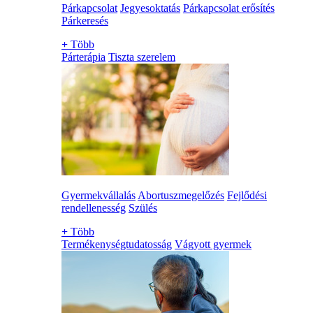
Párkapcsolat
Jegyesoktatás
Párkapcsolat erősítés
Párkeresés
+
Több
Párterápia
Tiszta szerelem
Gyermekvállalás
Abortuszmegelőzés
Fejlődési
rendellenesség
Szülés
+
Több
Termékenységtudatosság
Vágyott gyermek