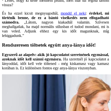
· Lehet, hogy ki kéne mennem pisilni, mert már túl régóta tartom
vissza?
És ha ezzel kicsit megnyugodtál,
mondd el neki
:
érdekel, mi
történik benne, de ez a bántó viselkedés nem elfogadható
számodra.
„Látom, nagyon kiakadtál valamin. Szívesen
meghallgatlak, ha majd normális stílusban el tudod mondani, mi is
van veled. Adjunk ehhez egy kis időt magunknak, míg
lehiggadunk.”
Rendszeresen töltsetek együtt anya-lánya időt!
Egyszerű az alapelv: akik jó kapcsolatot szeretnének egymással,
azoknak időt kell szánni egymásra.
Ha szeretnél jó kapcsolatot a
lányoddal, időt kell vele töltened - még kiskamasz vagy kamasz
korában is. Ez különösen fontos egy anya-lánya viszonyban.